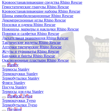
Кровоостанавливающие средства Rhino Rescue
Гемостатические гранулы Rhino Rescue
Кровоостанавливающие наборы Rhino Rescue
Шины иммобилизационные Rhino Rescue
Декомпресионные иглы Rhino Rescue
Носилки и одеяла Rhino Rescue
Ножницы, маркеры и накладки Rhino Rescue
Повязки и салфетки Rhino Rescue
Дыхательная реанимация Rhino Rescue
Тактические жилеты Rhino Rescue
Аптечки тактические Rhino Rescue
Жгуты и турникеты Rhino Rescue
Бандажи и бинты Rhino Rescue
Окклюзионные пластыри Rhino Rescue
Stanley
Термосы Stanley
Термокружки Stanley
Термобутылки Stanley
Фляги Stanley
Посуда Stanley
Термосы для еды Stanley
Термосы Tyeso
Термокружки Tyeso
Термобутылки Tyeso
Питание