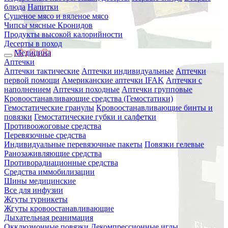
блюда
Напитки
Сушеное мясо и вяленое мясо
Чипсы мясные Кронидов
Продукты высокой калорийности
Десерты в поход
Медицина
Аптечки
Аптечки тактические
Аптечки индивидуальные
Аптечки
первой помощи
Американские аптечки IFAK
Аптечки с
наполнением
Аптечки походные
Аптечки групповые
Кровоостанавливающие средства (Гемостатики)
Гемостатические гранулы
Кровоостанавливающие бинты и
повязки
Гемостатические губки и салфетки
Противоожоговые средства
Перевязочные средства
Индивидуальные перевязочные пакеты
Повязки гелевые
Ранозаживляющие средства
Противорадиационные средства
Средства иммобилизации
Шины медицинские
Все для инфузии
Жгуты турникеты
Жгуты кровоостанавливающие
Дыхательная реанимация
Окклюзионные повязки
Декомпрессионные иглы