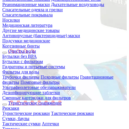
Реанимационные маски
Дыхательные воздуховоды
Спасательные одеяла и грелки
Спасательные покрывала
Носилки
Медицинская литература
Другие медицинские товары
Антивирусные (бактерицидные) маски
Подсумки медицинские
Когезивные бинты
Очистка воды
Бутылки без BPA
Бутылки с фильтром
Гидраторы и питьевые системы
Фильтры для воды
Трубочки фильтры
Походные фильтры
Гравитационные
фильтры
Помповые фильтры
Ультрафиолетовые обеззараживатели
Дезинфицирующие таблетки
Сменные картриджи для фильтров
Туристическое снаряжение
Рюкзаки
Туристические рюкзаки
Тактические рюкзаки
Сумки, баулы
Тактические сумки
Аптечки
Термосы