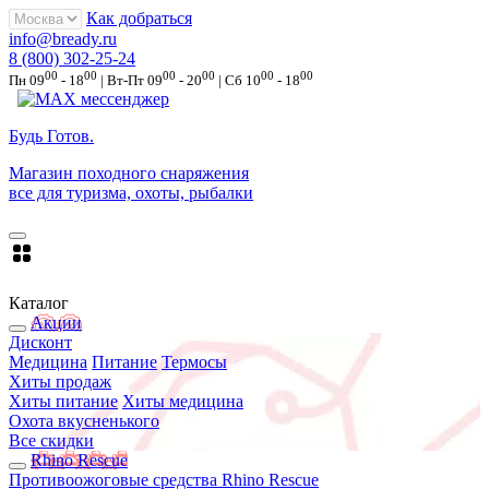
Как добраться
info@bready.ru
8 (800) 302-25-24
00
00
00
00
00
00
Пн 09
- 18
| Вт-Пт 09
- 20
| Сб 10
- 18
Будь Готов
.
Магазин походного снаряжения
все для туризма, охоты, рыбалки
Каталог
Акции
Дисконт
Медицина
Питание
Термосы
Хиты продаж
Хиты питание
Хиты медицина
Охота вкусненького
Все скидки
Rhino Rescue
Противоожоговые средства Rhino Rescue