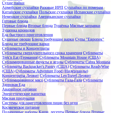
Сухие пайки
Армейские сухпайки
Разовые ИРП
Сухпайки по номерам
Китайские сухпайки
Польские сухпайки
Испанские сухпайки
Немецкие сухпайки
Американские сухпайки
Готовые блюда
Первые блюда
Вторые блюда
Тушёнка
Мясные заправки
Тушенка кронидов
Еда быстрого приготовления
Сушеные овощи
Блюда требующие варки
Супы "Европек"
Блюда не требующие варки
Сублиматы и Концентраты
Сублиматы сверхдлительного срока хранения
Сублиматы
Trek'n Eat (Германия)
Сублиматы Mountain House (США)
Сублимированные фрукты и ягоды
Сублиматы Cabra Montana
Сублиматы Backpacker's Pantry (США)
Сублиматы ReadyWise
(США)
Сублиматы Adventure Food (Нидерланды)
Концентраты Леовит
Сублиматы LeoTravel Леовит
Сублимированное мясо
Сублиматы Гала-Гала
Сублиматы
Здоровая Еда
Аварийное питание
Энергетические напитки
Мясная продукция
Системы для приготовления пищи без огня
Космическое питание
Подарочные наборы
Каши, десерты
Первые блюда
Вторые