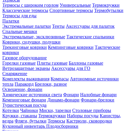
Термосы с широким горлом
Универсальные
Термокружки
Классические термосы
Спортивные термосы
Термобутылки
Термосы для еды
Палатки
Экстремальные палатки
Тенты
Аксессуары для палаток
Спальные мешки
Экстремальные, эксклюзивные
Тактические спальники
Коврики, сидушки, подушки
Трекинговые коврики
Кемпинговые коврики
Тактические
коврики
Газовое оборудование
Горелки газовые
Плиты газовые
Баллоны газовые
Ветрозащитные экраны
Аксессуары для ГО
Снаряжение
Комплекты выживания
Компасы
Автономные источники
тепла
Паракорд
Брелоки, разное
Освещение, фонари
Химические источники света
Фонари
Налобные фонари
Кемпинговые фонари
Динамо-фонари
Фонари-брелоки
Туристическая посуда
Котелки
Чайники
Миски, тарелки
Столовые приборы
Кружки, стаканы
Термокружки
Наборы посуды
Канистры,
ведра
Фляги, бутылки
Термосы
Кастрюли, сковородки
Кухонный инвентарь
Плодосборники