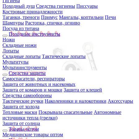
Гигиена
Походный душ
Средства гигиены
Писсуары
Костровые принадлежности
Таганки, треноги
Примус
Мангалы, коптильни
Печи
Шампуры
Растопка, спички, огниво
Посуда из титана
Походные инструменты
Ножи
Складные ножи
Лопаты
Складные лопаты
Тактические лопаты
Мультитулы
Мультиинструменты
Средства защиты
Самоспасатели, респираторы
Защита от животных и насекомых
Защита от комаров и мошки
Защита от клещей
Средства самообороны
Тактические ручки
Наколенники и налокотники
Аксессуары
Защита от холода
Тепловые маски
Покрывала спасательные
Автономные
источники тепла (грелки)
Защита от солнца
Товары оптом
Медицинские товары оптом