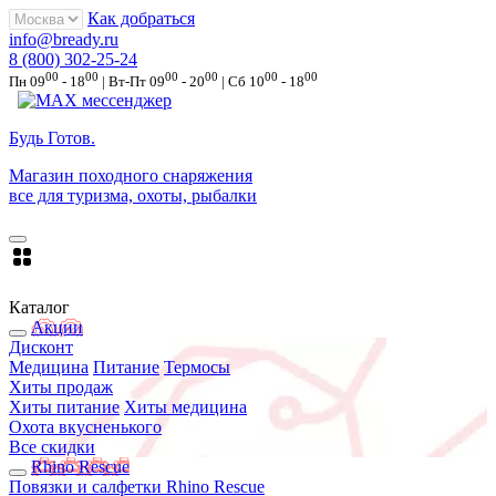
Как добраться
info@bready.ru
8 (800) 302-25-24
00
00
00
00
00
00
Пн 09
- 18
| Вт-Пт 09
- 20
| Сб 10
- 18
Будь Готов
.
Магазин походного снаряжения
все для туризма, охоты, рыбалки
Каталог
Акции
Дисконт
Медицина
Питание
Термосы
Хиты продаж
Хиты питание
Хиты медицина
Охота вкусненького
Все скидки
Rhino Rescue
Повязки и салфетки Rhino Rescue