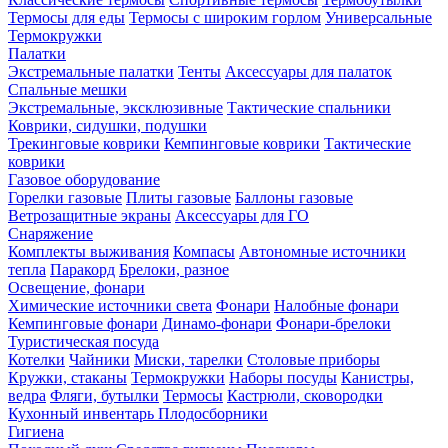
Термосы для еды
Термосы с широким горлом
Универсальные
Термокружки
Палатки
Экстремальные палатки
Тенты
Аксессуары для палаток
Спальные мешки
Экстремальные, эксклюзивные
Тактические спальники
Коврики, сидушки, подушки
Трекинговые коврики
Кемпинговые коврики
Тактические
коврики
Газовое оборудование
Горелки газовые
Плиты газовые
Баллоны газовые
Ветрозащитные экраны
Аксессуары для ГО
Снаряжение
Комплекты выживания
Компасы
Автономные источники
тепла
Паракорд
Брелоки, разное
Освещение, фонари
Химические источники света
Фонари
Налобные фонари
Кемпинговые фонари
Динамо-фонари
Фонари-брелоки
Туристическая посуда
Котелки
Чайники
Миски, тарелки
Столовые приборы
Кружки, стаканы
Термокружки
Наборы посуды
Канистры,
ведра
Фляги, бутылки
Термосы
Кастрюли, сковородки
Кухонный инвентарь
Плодосборники
Гигиена