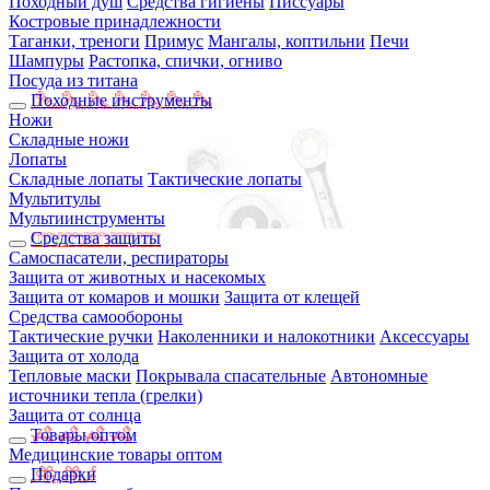
Походный душ
Средства гигиены
Писсуары
Костровые принадлежности
Таганки, треноги
Примус
Мангалы, коптильни
Печи
Шампуры
Растопка, спички, огниво
Посуда из титана
Походные инструменты
Ножи
Складные ножи
Лопаты
Складные лопаты
Тактические лопаты
Мультитулы
Мультиинструменты
Средства защиты
Самоспасатели, респираторы
Защита от животных и насекомых
Защита от комаров и мошки
Защита от клещей
Средства самообороны
Тактические ручки
Наколенники и налокотники
Аксессуары
Защита от холода
Тепловые маски
Покрывала спасательные
Автономные
источники тепла (грелки)
Защита от солнца
Товары оптом
Медицинские товары оптом
Подарки