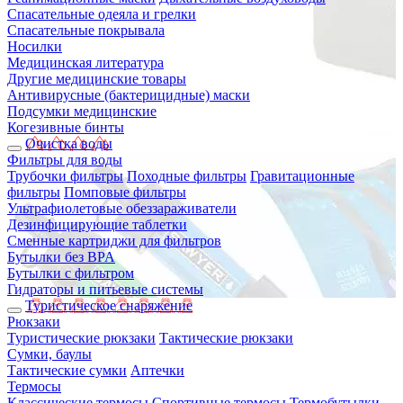
Спасательные одеяла и грелки
Спасательные покрывала
Носилки
Медицинская литература
Другие медицинские товары
Антивирусные (бактерицидные) маски
Подсумки медицинские
Когезивные бинты
Очистка воды
Фильтры для воды
Трубочки фильтры
Походные фильтры
Гравитационные
фильтры
Помповые фильтры
Ультрафиолетовые обеззараживатели
Дезинфицирующие таблетки
Сменные картриджи для фильтров
Бутылки без BPA
Бутылки с фильтром
Гидраторы и питьевые системы
Туристическое снаряжение
Рюкзаки
Туристические рюкзаки
Тактические рюкзаки
Сумки, баулы
Тактические сумки
Аптечки
Термосы
Классические термосы
Спортивные термосы
Термобутылки