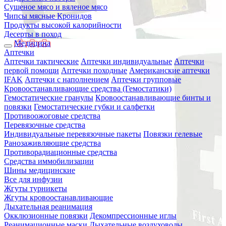
Сушеное мясо и вяленое мясо
Чипсы мясные Кронидов
Продукты высокой калорийности
Десерты в поход
Медицина
Аптечки
Аптечки тактические
Аптечки индивидуальные
Аптечки
первой помощи
Аптечки походные
Американские аптечки
IFAK
Аптечки с наполнением
Аптечки групповые
Кровоостанавливающие средства (Гемостатики)
Гемостатические гранулы
Кровоостанавливающие бинты и
повязки
Гемостатические губки и салфетки
Противоожоговые средства
Перевязочные средства
Индивидуальные перевязочные пакеты
Повязки гелевые
Ранозаживляющие средства
Противорадиационные средства
Средства иммобилизации
Шины медицинские
Все для инфузии
Жгуты турникеты
Жгуты кровоостанавливающие
Дыхательная реанимация
Окклюзионные повязки
Декомпрессионные иглы
Реанимационные маски
Дыхательные воздуховоды