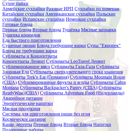
Сухие пайки
Армейские сухпайки
Разовые ИРП
Сухпайки по номерам
Китайские сухпайки
Американские сухпайки
Польские
сухпайки
Испанские сухпайки
Немецкие сухпайки
Готовые блюда
Первые блюда
Вторые блюда
Тушёнка
Мясные заправки
Тушенка кронидов
Еда быстрого приготовления
Сушеные овощи
Блюда требующие варки
Супы "Европек"
Блюда не требующие варки
Сублиматы и Концентраты
Концентраты Леовит
Сублиматы LeoTravel Леовит
Сублимированное мясо
Сублиматы Гала-Гала
Сублиматы
Здоровая Еда
Сублиматы сверхдлительного срока хранения
Сублиматы Trek'n Eat (Германия)
Сублиматы Mountain House
(США)
Сублимированные фрукты и ягоды
Сублиматы Cabra
Montana
Сублиматы Backpacker's Pantry (США)
Сублиматы
ReadyWise (США)
Сублиматы Adventure Food (Нидерланды)
Аварийное питание
Энергетические напитки
Мясная продукция
Системы для приготовления пищи без огня
Космическое питание
Каши, десерты
Первые блюда
Вторые блюда
Напитки
Подарочные наборы