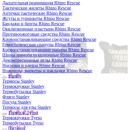
Дыхательная реанимация Rhino Rescue
Тактические жилеты Rhino Rescue
Аптечки тактические Rhino Rescue
Жгуты и турникеты Rhino Rescue
Бандажи и бинты Rhino Rescue
Окклюзионные пластыри Rhino Rescue
Противоожоговые средства Rhino Rescue
Кровоостанавливающие средства Rhino Rescue
Гемостатические гранулы Rhino Rescue
Кровоостанавливающие наборы Rhino Rescue
Шины иммобилизационные Rhino Rescue
Декомпресионные иглы Rhino Rescue
Носилки и одеяла Rhino Rescue
Ножницы, маркеры и накладки Rhino Rescue
Stanley
Термосы Stanley
Термокружки Stanley
Термобутылки Stanley
Фляги Stanley
Посуда Stanley
Термосы для еды Stanley
Термосы Tyeso
Термокружки Tyeso
Термобутылки Tyeso
Питание