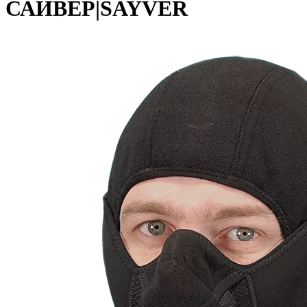
САЙВЕР|SAYVER