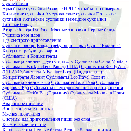
Сухие пайки
Армейские сухпайки
Разовые ИРП
Сухпайки по номерам
Китайские сухпайки
Американские сухпайки
Польские
сухпайки
Испанские сухпайки
Немецкие сухпайки
Готовые блюда
Вторые блюда
Тушёнка
Мясные заправки
Первые блюда
Тушенка кронидов
Еда быстрого приготовления
Сушеные овощи
Блюда требующие варки
Супы "Европек"
Блюда не требующие варки
Сублиматы и Концентраты
Сублимированные фрукты и ягоды
Сублиматы Cabra Montana
Сублиматы Backpacker's Pantry (США)
Сублиматы ReadyWise
(США)
Сублиматы Adventure Food (Нидерланды)
Концентраты Леовит
Сублиматы LeoTravel Леовит
Сублимированное мясо
Сублиматы Гала-Гала
Сублиматы
Здоровая Еда
Сублиматы сверхдлительного срока хранения
Сублиматы Trek'n Eat (Германия)
Сублиматы Mountain House
(США)
Аварийное питание
Энергетические напитки
Мясная продукция
Системы для приготовления пищи без огня
Космическое питание
Каши, десерты
Первые блюда
Вторые блюда
Напитки