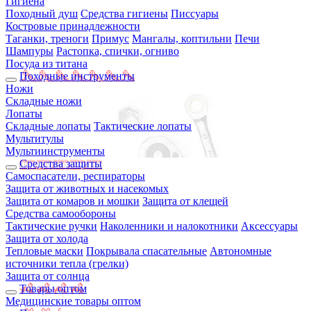
Гигиена
Походный душ
Средства гигиены
Писсуары
Костровые принадлежности
Таганки, треноги
Примус
Мангалы, коптильни
Печи
Шампуры
Растопка, спички, огниво
Посуда из титана
Походные инструменты
Ножи
Складные ножи
Лопаты
Складные лопаты
Тактические лопаты
Мультитулы
Мультиинструменты
Средства защиты
Самоспасатели, респираторы
Защита от животных и насекомых
Защита от комаров и мошки
Защита от клещей
Средства самообороны
Тактические ручки
Наколенники и налокотники
Аксессуары
Защита от холода
Тепловые маски
Покрывала спасательные
Автономные
источники тепла (грелки)
Защита от солнца
Товары оптом
Медицинские товары оптом