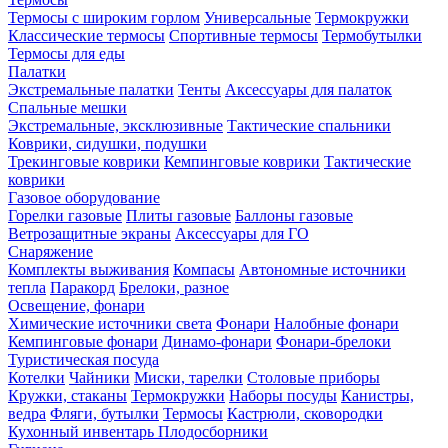
Термосы с широким горлом
Универсальные
Термокружки
Классические термосы
Спортивные термосы
Термобутылки
Термосы для еды
Палатки
Экстремальные палатки
Тенты
Аксессуары для палаток
Спальные мешки
Экстремальные, эксклюзивные
Тактические спальники
Коврики, сидушки, подушки
Трекинговые коврики
Кемпинговые коврики
Тактические
коврики
Газовое оборудование
Горелки газовые
Плиты газовые
Баллоны газовые
Ветрозащитные экраны
Аксессуары для ГО
Снаряжение
Комплекты выживания
Компасы
Автономные источники
тепла
Паракорд
Брелоки, разное
Освещение, фонари
Химические источники света
Фонари
Налобные фонари
Кемпинговые фонари
Динамо-фонари
Фонари-брелоки
Туристическая посуда
Котелки
Чайники
Миски, тарелки
Столовые приборы
Кружки, стаканы
Термокружки
Наборы посуды
Канистры,
ведра
Фляги, бутылки
Термосы
Кастрюли, сковородки
Кухонный инвентарь
Плодосборники