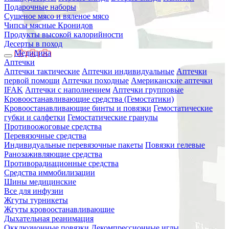
Подарочные наборы
Сушеное мясо и вяленое мясо
Чипсы мясные Кронидов
Продукты высокой калорийности
Десерты в поход
Медицина
Аптечки
Аптечки тактические
Аптечки индивидуальные
Аптечки
первой помощи
Аптечки походные
Американские аптечки
IFAK
Аптечки с наполнением
Аптечки групповые
Кровоостанавливающие средства (Гемостатики)
Кровоостанавливающие бинты и повязки
Гемостатические
губки и салфетки
Гемостатические гранулы
Противоожоговые средства
Перевязочные средства
Индивидуальные перевязочные пакеты
Повязки гелевые
Ранозаживляющие средства
Противорадиационные средства
Средства иммобилизации
Шины медицинские
Все для инфузии
Жгуты турникеты
Жгуты кровоостанавливающие
Дыхательная реанимация
Окклюзионные повязки
Декомпрессионные иглы