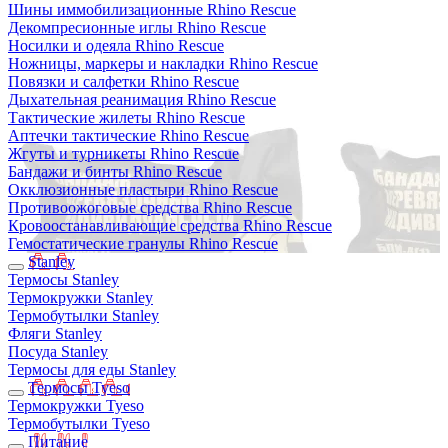
Шины иммобилизационные Rhino Rescue
Декомпресионные иглы Rhino Rescue
Носилки и одеяла Rhino Rescue
Ножницы, маркеры и накладки Rhino Rescue
Повязки и салфетки Rhino Rescue
Дыхательная реанимация Rhino Rescue
Тактические жилеты Rhino Rescue
Аптечки тактические Rhino Rescue
Жгуты и турникеты Rhino Rescue
Бандажи и бинты Rhino Rescue
Окклюзионные пластыри Rhino Rescue
Противоожоговые средства Rhino Rescue
Кровоостанавливающие средства Rhino Rescue
Гемостатические гранулы Rhino Rescue
Stanley
Термосы Stanley
Термокружки Stanley
Термобутылки Stanley
Фляги Stanley
Посуда Stanley
Термосы для еды Stanley
Термосы Tyeso
Термокружки Tyeso
Термобутылки Tyeso
Питание