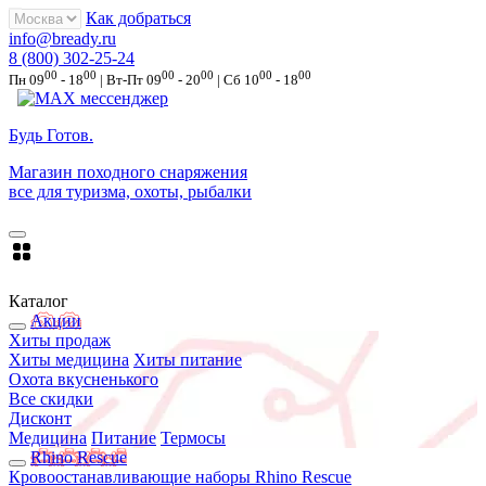
Как добраться
info@bready.ru
8 (800) 302-25-24
00
00
00
00
00
00
Пн 09
- 18
| Вт-Пт 09
- 20
| Сб 10
- 18
Будь Готов
.
Магазин походного снаряжения
все для туризма, охоты, рыбалки
Каталог
Акции
Хиты продаж
Хиты медицина
Хиты питание
Охота вкусненького
Все скидки
Дисконт
Медицина
Питание
Термосы
Rhino Rescue
Кровоостанавливающие наборы Rhino Rescue