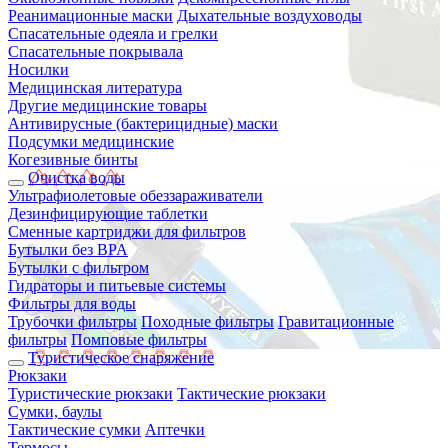
Реанимационные маски
Дыхательные воздуховоды
Спасательные одеяла и грелки
Спасательные покрывала
Носилки
Медицинская литература
Другие медицинские товары
Антивирусные (бактерицидные) маски
Подсумки медицинские
Когезивные бинты
Очистка воды
Ультрафиолетовые обеззараживатели
Дезинфицирующие таблетки
Сменные картриджи для фильтров
Бутылки без BPA
Бутылки с фильтром
Гидраторы и питьевые системы
Фильтры для воды
Трубочки фильтры
Походные фильтры
Гравитационные
фильтры
Помповые фильтры
Туристическое снаряжение
Рюкзаки
Туристические рюкзаки
Тактические рюкзаки
Сумки, баулы
Тактические сумки
Аптечки
Термосы