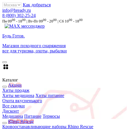
Как добраться
info@bready.ru
8 (800) 302-25-24
00
00
00
00
00
00
Пн 09
- 18
| Вт-Пт 09
- 20
| Сб 10
- 18
Будь Готов
.
Магазин походного снаряжения
все для туризма, охоты, рыбалки
Каталог
Акции
Хиты продаж
Хиты медицина
Хиты питание
Охота вкусненького
Все скидки
Дисконт
Медицина
Питание
Термосы
Rhino Rescue
Кровоостанавливающие наборы Rhino Rescue