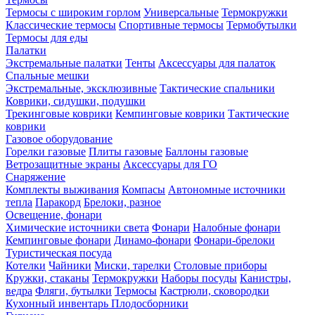
Термосы с широким горлом
Универсальные
Термокружки
Классические термосы
Спортивные термосы
Термобутылки
Термосы для еды
Палатки
Экстремальные палатки
Тенты
Аксессуары для палаток
Спальные мешки
Экстремальные, эксклюзивные
Тактические спальники
Коврики, сидушки, подушки
Трекинговые коврики
Кемпинговые коврики
Тактические
коврики
Газовое оборудование
Горелки газовые
Плиты газовые
Баллоны газовые
Ветрозащитные экраны
Аксессуары для ГО
Снаряжение
Комплекты выживания
Компасы
Автономные источники
тепла
Паракорд
Брелоки, разное
Освещение, фонари
Химические источники света
Фонари
Налобные фонари
Кемпинговые фонари
Динамо-фонари
Фонари-брелоки
Туристическая посуда
Котелки
Чайники
Миски, тарелки
Столовые приборы
Кружки, стаканы
Термокружки
Наборы посуды
Канистры,
ведра
Фляги, бутылки
Термосы
Кастрюли, сковородки
Кухонный инвентарь
Плодосборники