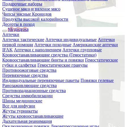
Подарочные наборы
Сушеное мясо и вяленое мясо
Чипсы мясные Кронидов
Продукты высокой калорийности
Десерты в поход
Медицина
Аптечки
Аптечки тактические
Аптечки индивидуальные
Аптечки
первой помощи
Аптечки походные
Американские аптечки
IFAK
Аптечки с наполнением
Аптечки групповые
Кровоостанавливающие средства (Гемостатики)
Кровоостанавливающие бинты и повязки
Гемостатические
губки и салфетки
Гемостатические гранулы
Противоожоговые средства
Перевязочные средства
Индивидуальные перевязочные пакеты
Повязки гелевые
Ранозаживляющие средства
Противорадиационные средства
Средства иммобилизации
Шины медицинские
Все для инфузии
Жгуты турникеты
Жгуты кровоостанавливающие
Дыхательная реанимация
Окклюзионные повязки
Декомпрессионные иглы