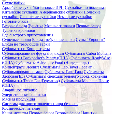
Сухие пайки
Армейские сухпайки
Разовые ИРП
Сухпайки по номерам
Китайские сухпайки
Американские сухпайки
Польские
сухпайки
Испанские сухпайки
Немецкие сухпайки
Готовые блюда
Вторые блюда
Тушёнка
Мясные заправки
Первые блюда
Тушенка кронидов
Еда быстрого приготовления
Сушеные овощи
Блюда требующие варки
Супы "Европек"
Блюда не требующие варки
Сублиматы и Концентраты
Сублимированные фрукты и ягоды
Сублиматы Cabra Montana
Сублиматы Backpacker's Pantry (США)
Сублиматы ReadyWise
(США)
Сублиматы Adventure Food (Нидерланды)
Концентраты Леовит
Сублиматы LeoTravel Леовит
Сублимированное мясо
Сублиматы Гала-Гала
Сублиматы
Здоровая Еда
Сублиматы сверхдлительного срока хранения
Сублиматы Trek'n Eat (Германия)
Сублиматы Mountain House
(США)
Аварийное питание
Энергетические напитки
Мясная продукция
Системы для приготовления пищи без огня
Космическое питание
Каши, десерты
Первые блюда
Вторые блюда
Напитки