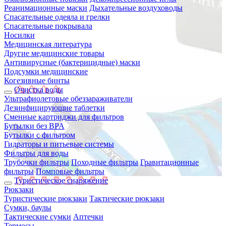
Реанимационные маски
Дыхательные воздуховоды
Спасательные одеяла и грелки
Спасательные покрывала
Носилки
Медицинская литература
Другие медицинские товары
Антивирусные (бактерицидные) маски
Подсумки медицинские
Когезивные бинты
Очистка воды
Ультрафиолетовые обеззараживатели
Дезинфицирующие таблетки
Сменные картриджи для фильтров
Бутылки без BPA
Бутылки с фильтром
Гидраторы и питьевые системы
Фильтры для воды
Трубочки фильтры
Походные фильтры
Гравитационные
фильтры
Помповые фильтры
Туристическое снаряжение
Рюкзаки
Туристические рюкзаки
Тактические рюкзаки
Сумки, баулы
Тактические сумки
Аптечки
Термосы