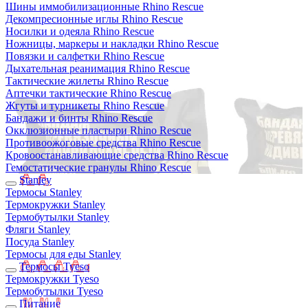
Шины иммобилизационные Rhino Rescue
Декомпресионные иглы Rhino Rescue
Носилки и одеяла Rhino Rescue
Ножницы, маркеры и накладки Rhino Rescue
Повязки и салфетки Rhino Rescue
Дыхательная реанимация Rhino Rescue
Тактические жилеты Rhino Rescue
Аптечки тактические Rhino Rescue
Жгуты и турникеты Rhino Rescue
Бандажи и бинты Rhino Rescue
Окклюзионные пластыри Rhino Rescue
Противоожоговые средства Rhino Rescue
Кровоостанавливающие средства Rhino Rescue
Гемостатические гранулы Rhino Rescue
Stanley
Термосы Stanley
Термокружки Stanley
Термобутылки Stanley
Фляги Stanley
Посуда Stanley
Термосы для еды Stanley
Термосы Tyeso
Термокружки Tyeso
Термобутылки Tyeso
Питание