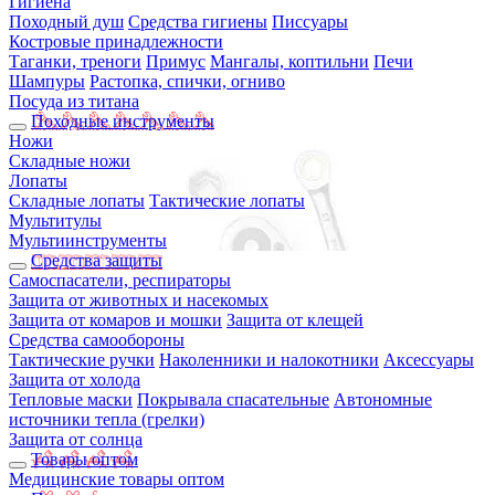
Гигиена
Походный душ
Средства гигиены
Писсуары
Костровые принадлежности
Таганки, треноги
Примус
Мангалы, коптильни
Печи
Шампуры
Растопка, спички, огниво
Посуда из титана
Походные инструменты
Ножи
Складные ножи
Лопаты
Складные лопаты
Тактические лопаты
Мультитулы
Мультиинструменты
Средства защиты
Самоспасатели, респираторы
Защита от животных и насекомых
Защита от комаров и мошки
Защита от клещей
Средства самообороны
Тактические ручки
Наколенники и налокотники
Аксессуары
Защита от холода
Тепловые маски
Покрывала спасательные
Автономные
источники тепла (грелки)
Защита от солнца
Товары оптом
Медицинские товары оптом