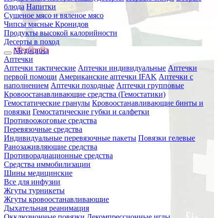
блюда
Напитки
Сушеное мясо и вяленое мясо
Чипсы мясные Кронидов
Продукты высокой калорийности
Десерты в поход
Медицина
Аптечки
Аптечки тактические
Аптечки индивидуальные
Аптечки
первой помощи
Американские аптечки IFAK
Аптечки с
наполнением
Аптечки походные
Аптечки групповые
Кровоостанавливающие средства (Гемостатики)
Гемостатические гранулы
Кровоостанавливающие бинты и
повязки
Гемостатические губки и салфетки
Противоожоговые средства
Перевязочные средства
Индивидуальные перевязочные пакеты
Повязки гелевые
Ранозаживляющие средства
Противорадиационные средства
Средства иммобилизации
Шины медицинские
Все для инфузии
Жгуты турникеты
Жгуты кровоостанавливающие
Дыхательная реанимация
Окклюзионные повязки
Декомпрессионные иглы