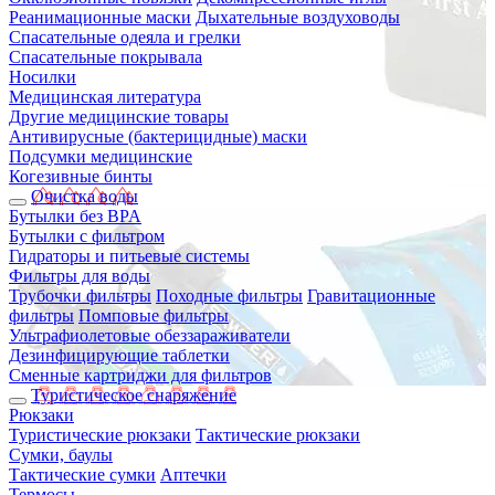
Реанимационные маски
Дыхательные воздуховоды
Спасательные одеяла и грелки
Спасательные покрывала
Носилки
Медицинская литература
Другие медицинские товары
Антивирусные (бактерицидные) маски
Подсумки медицинские
Когезивные бинты
Очистка воды
Бутылки без BPA
Бутылки с фильтром
Гидраторы и питьевые системы
Фильтры для воды
Трубочки фильтры
Походные фильтры
Гравитационные
фильтры
Помповые фильтры
Ультрафиолетовые обеззараживатели
Дезинфицирующие таблетки
Сменные картриджи для фильтров
Туристическое снаряжение
Рюкзаки
Туристические рюкзаки
Тактические рюкзаки
Сумки, баулы
Тактические сумки
Аптечки
Термосы