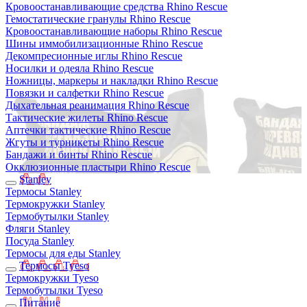
Кровоостанавливающие средства Rhino Rescue
Гемостатические гранулы Rhino Rescue
Кровоостанавливающие наборы Rhino Rescue
Шины иммобилизационные Rhino Rescue
Декомпресионные иглы Rhino Rescue
Носилки и одеяла Rhino Rescue
Ножницы, маркеры и накладки Rhino Rescue
Повязки и салфетки Rhino Rescue
Дыхательная реанимация Rhino Rescue
Тактические жилеты Rhino Rescue
Аптечки тактические Rhino Rescue
Жгуты и турникеты Rhino Rescue
Бандажи и бинты Rhino Rescue
Окклюзионные пластыри Rhino Rescue
Stanley
Термосы Stanley
Термокружки Stanley
Термобутылки Stanley
Фляги Stanley
Посуда Stanley
Термосы для еды Stanley
Термосы Tyeso
Термокружки Tyeso
Термобутылки Tyeso
Питание