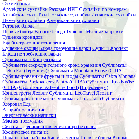
Сухие пайки
Армейские сухпайки
Разовые ИРП
Сухпайки по номерам
Китайские сухпайки
Польские сухпайки
Испанские сухпайки
Немецкие сухпайки
Американские сухпайки
Готовые блюда
Первые блюда
Вторые блюда
Тушёнка
Мясные заправки
Тушенка кронидов
Еда быстрого приготовления
Сушеные овощи
Блюда требующие варки
Супы "Европек"
Блюда не требующие варки
Сублиматы и Концентраты
Сублиматы сверхдлительного срока хранения
Сублиматы
Trek'n Eat (Германия)
Сублиматы Mountain House (США)
Сублимированные фрукты и ягоды
Сублиматы Cabra Montana
Сублиматы Backpacker's Pantry (США)
Сублиматы ReadyWise
(США)
Сублиматы Adventure Food (Нидерланды)
Концентраты Леовит
Сублиматы LeoTravel Леовит
Сублимированное мясо
Сублиматы Гала-Гала
Сублиматы
Здоровая Еда
Аварийное питание
Энергетические напитки
Мясная продукция
Системы для приготовления пищи без огня
Космическое питание
Подарочные наборы
Каши, десерты
Первые блюда
Вторые