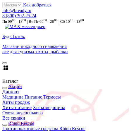
Как добраться
info@bready.ru
8 (800) 302-25-24
00
00
00
00
00
00
Пн 09
- 18
| Вт-Пт 09
- 20
| Сб 10
- 18
Будь Готов
.
Магазин походного снаряжения
все для туризма, охоты, рыбалки
Каталог
Акции
Дисконт
Медицина
Питание
Термосы
Хиты продаж
Хиты питание
Хиты медицина
Охота вкусненького
Все скидки
Rhino Rescue
Противоожоговые средства Rhino Rescue