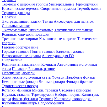
Термосы с широким горлом
Универсальные
Термокружки
Классические термосы
Спортивные термосы
Термобутылки
Термосы для еды
Палатки
Экстремальные палатки
Тенты
Аксессуары для палаток
Спальные мешки
Экстремальные, эксклюзивные
Тактические спальники
Коврики, сидушки, подушки
Трекинговые коврики
Кемпинговые коврики
Тактические
коврики
Газовое оборудование
Горелки газовые
Плиты газовые
Баллоны газовые
Ветрозащитные экраны
Аксессуары для ГО
Снаряжение
Комплекты выживания
Компасы
Автономные источники
тепла
Паракорд
Брелоки, разное
Освещение, фонари
Химические источники света
Фонари
Налобные фонари
Кемпинговые фонари
Динамо-фонари
Фонари-брелоки
Туристическая посуда
Котелки
Чайники
Миски, тарелки
Столовые приборы
Кружки, стаканы
Термокружки
Наборы посуды
Канистры,
ведра
Фляги, бутылки
Термосы
Кастрюли, сковородки
Кухонный инвентарь
Плодосборники