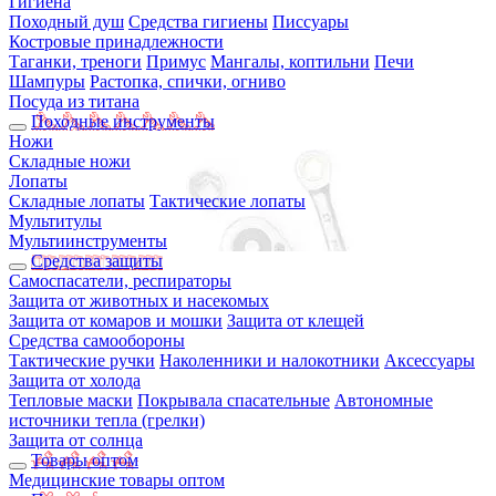
Гигиена
Походный душ
Средства гигиены
Писсуары
Костровые принадлежности
Таганки, треноги
Примус
Мангалы, коптильни
Печи
Шампуры
Растопка, спички, огниво
Посуда из титана
Походные инструменты
Ножи
Складные ножи
Лопаты
Складные лопаты
Тактические лопаты
Мультитулы
Мультиинструменты
Средства защиты
Самоспасатели, респираторы
Защита от животных и насекомых
Защита от комаров и мошки
Защита от клещей
Средства самообороны
Тактические ручки
Наколенники и налокотники
Аксессуары
Защита от холода
Тепловые маски
Покрывала спасательные
Автономные
источники тепла (грелки)
Защита от солнца
Товары оптом
Медицинские товары оптом