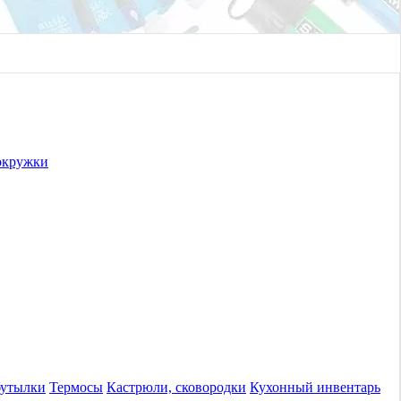
окружки
бутылки
Термосы
Кастрюли, сковородки
Кухонный инвентарь