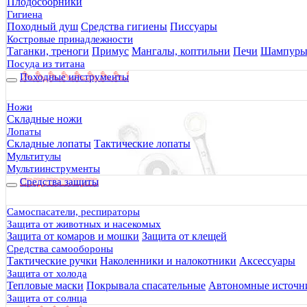
Плодосборники
Гигиена
Походный душ
Средства гигиены
Писсуары
Костровые принадлежности
Таганки, треноги
Примус
Мангалы, коптильни
Печи
Шампур
Посуда из титана
Походные инструменты
Ножи
Складные ножи
Лопаты
Складные лопаты
Тактические лопаты
Мультитулы
Мультиинструменты
Средства защиты
Самоспасатели, респираторы
Защита от животных и насекомых
Защита от комаров и мошки
Защита от клещей
Средства самообороны
Тактические ручки
Наколенники и налокотники
Аксессуары
Защита от холода
Тепловые маски
Покрывала спасательные
Автономные источни
Защита от солнца