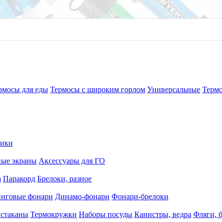
рмосы для еды
Термосы с широким горлом
Универсальные
Терм
рики
ные экраны
Аксессуары для ГО
а
Паракорд
Брелоки, разное
нговые фонари
Динамо-фонари
Фонари-брелоки
 стаканы
Термокружки
Наборы посуды
Канистры, ведра
Фляги, 