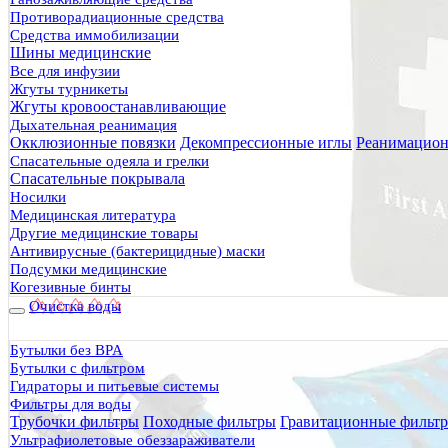
Противорадиационные средства
Средства иммобилизации
Шины медицинские
Все для инфузии
Жгуты турникеты
Жгуты кровоостанавливающие
Дыхательная реанимация
Окклюзионные повязки
Декомпрессионные иглы
Реанимацион
Спасательные одеяла и грелки
Спасательные покрывала
Носилки
Медицинская литература
Другие медицинские товары
Антивирусные (бактерицидные) маски
Подсумки медицинские
Когезивные бинты
Очистка воды
Бутылки без BPA
Бутылки с фильтром
Гидраторы и питьевые системы
Фильтры для воды
Трубочки фильтры
Походные фильтры
Гравитационные фильт
Ультрафиолетовые обеззараживатели