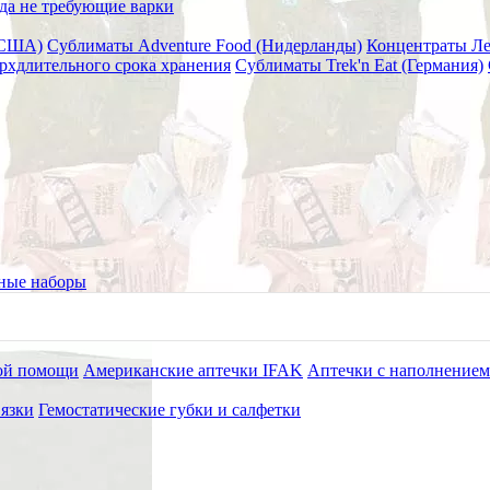
да не требующие варки
(США)
Сублиматы Adventure Food (Нидерланды)
Концентраты Л
рхдлительного срока хранения
Сублиматы Trek'n Eat (Германия)
LEAF
ные наборы
ой помощи
Американские аптечки IFAK
Аптечки с наполнением
язки
Гемостатические губки и салфетки