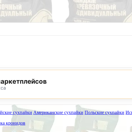
8 (800) 302-25-24
8 (495) 782-73-32
маркетплейсов
кса
йские сухпайки
Американские сухпайки
Польские сухпайки
Ис
ет работать на самовывоз в субботу 8 и 15 августа.
ка кронидов