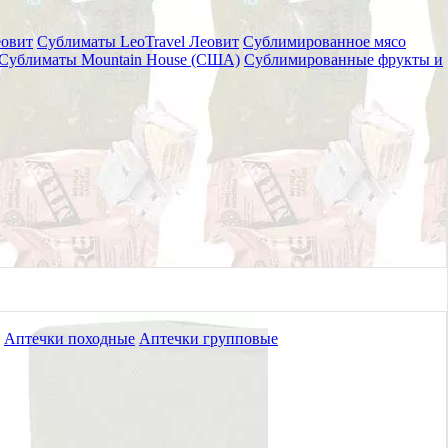
еовит
Сублиматы LeoTravel Леовит
Сублимированное мясо
Сублиматы Mountain House (США)
Сублимированные фрукты и
Аптечки походные
Аптечки групповые