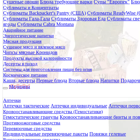
Сушеные овощи
Блюда требующие варки
Супы "Европек"
Блю
Главная
Сублиматы и Концентраты
Каталог товаров
Сублиматы Backpacker's Pantry (США)
Сублиматы ReadyWise 
Медицина
Сублиматы Гала-Гала
Сублиматы Здоровая Еда
Сублиматы све
Спасательные одеяла и грелки
ягоды
Сублиматы Cabra Montana
Спасательные покрывала
Аварийное питание
Термоизолирующее полотно LEAF
Энергетические напитки
Мясная продукция
Термоизолирующее полотно 
Сушеное мясо и вяленое мясо
Чипсы мясные Кронидов
Продукты высокой калорийности
Десерты в поход
Системы для приготовления пищи без огня
Космическое питание
Каши, десерты
Первые блюда
Вторые блюда
Напитки
Подароч
Медицина
Аптечки
Аптечки тактические
Аптечки индивидуальные
Аптечки перв
Кровоостанавливающие средства (Гемостатики)
Гемостатические гранулы
Кровоостанавливающие бинты и пов
Противоожоговые средства
Перевязочные средства
Индивидуальные перевязочные пакеты
Повязки гелевые
Ранозаживляющие средства