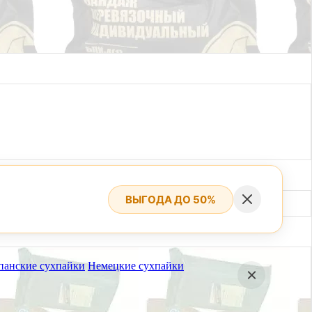
ВЫГОДА ДО 50%
панские сухпайки
Немецкие сухпайки