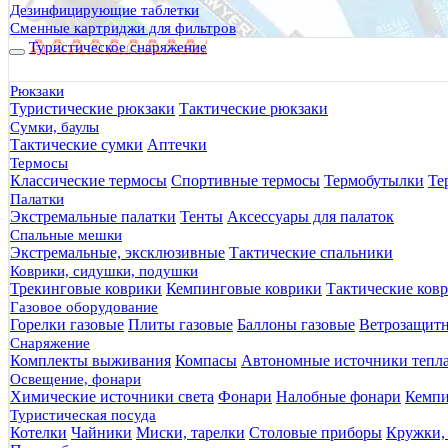
Дезинфицирующие таблетки
Сменные картриджи для фильтров
Туристическое снаряжение
Рюкзаки
Туристические рюкзаки
Тактические рюкзаки
Сумки, баулы
Тактические сумки
Аптечки
Термосы
Классические термосы
Спортивные термосы
Термобутылки
Те
Палатки
Экстремальные палатки
Тенты
Аксессуары для палаток
Спальные мешки
Экстремальные, эксклюзивные
Тактические спальники
Коврики, сидушки, подушки
Трекинговые коврики
Кемпинговые коврики
Тактические ков
Газовое оборудование
Горелки газовые
Плиты газовые
Баллоны газовые
Ветрозащит
Снаряжение
Комплекты выживания
Компасы
Автономные источники тепл
Освещение, фонари
Химические источники света
Фонари
Налобные фонари
Кемпи
Туристическая посуда
Котелки
Чайники
Миски, тарелки
Столовые приборы
Кружки,