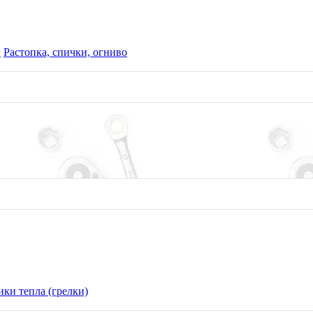
ы
Растопка, спички, огниво
ки тепла (грелки)