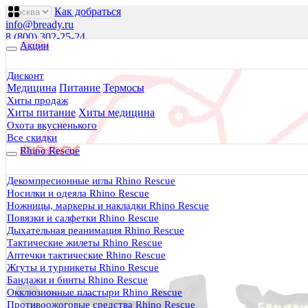
Как добраться
info@bready.ru
8 (800) 302-25-24
Акции
00
00
00
00
00
00
Пн 09
- 18
| Вт-Пт 09
- 20
| Сб 10
- 18
Дисконт
Медицина
Питание
Термосы
Будь Готов
.
Хиты продаж
Хиты питание
Хиты медицина
Магазин походного снаряжения
все для туризма, охоты, рыбалки
Охота вкусненького
Все скидки
Rhino Rescue
Каталог
0 руб.
Декомпресионные иглы Rhino Rescue
0
Носилки и одеяла Rhino Rescue
Ножницы, маркеры и накладки Rhino Rescue
Повязки и салфетки Rhino Rescue
Дыхательная реанимация Rhino Rescue
Тактические жилеты Rhino Rescue
Аптечки тактические Rhino Rescue
0
Жгуты и турникеты Rhino Rescue
Бандажи и бинты Rhino Rescue
Тактическая медицина
Окклюзионные пластыри Rhino Rescue
Еда в дорогу
Противоожоговые средства Rhino Rescue