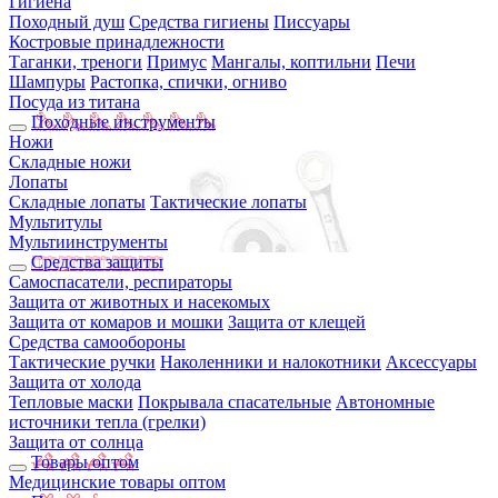
Гигиена
Походный душ
Средства гигиены
Писсуары
Костровые принадлежности
Таганки, треноги
Примус
Мангалы, коптильни
Печи
Шампуры
Растопка, спички, огниво
Посуда из титана
Походные инструменты
Ножи
Складные ножи
Лопаты
Складные лопаты
Тактические лопаты
Мультитулы
Мультиинструменты
Средства защиты
Самоспасатели, респираторы
Защита от животных и насекомых
Защита от комаров и мошки
Защита от клещей
Средства самообороны
Тактические ручки
Наколенники и налокотники
Аксессуары
Защита от холода
Тепловые маски
Покрывала спасательные
Автономные
источники тепла (грелки)
Защита от солнца
Товары оптом
Медицинские товары оптом