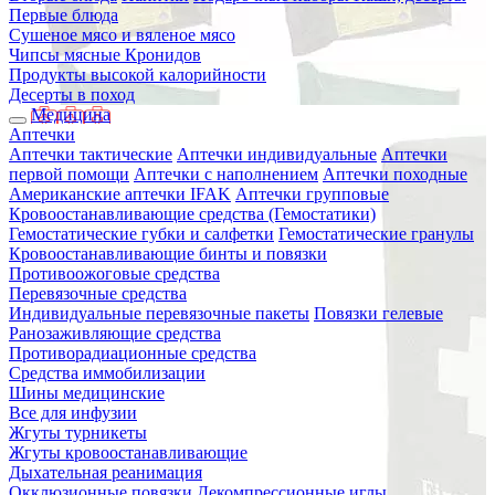
Первые блюда
Сушеное мясо и вяленое мясо
Чипсы мясные Кронидов
Продукты высокой калорийности
Десерты в поход
Медицина
Аптечки
Аптечки тактические
Аптечки индивидуальные
Аптечки
первой помощи
Аптечки с наполнением
Аптечки походные
Американские аптечки IFAK
Аптечки групповые
Кровоостанавливающие средства (Гемостатики)
Гемостатические губки и салфетки
Гемостатические гранулы
Кровоостанавливающие бинты и повязки
Противоожоговые средства
Перевязочные средства
Индивидуальные перевязочные пакеты
Повязки гелевые
Ранозаживляющие средства
Противорадиационные средства
Средства иммобилизации
Шины медицинские
Все для инфузии
Жгуты турникеты
Жгуты кровоостанавливающие
Дыхательная реанимация
Окклюзионные повязки
Декомпрессионные иглы