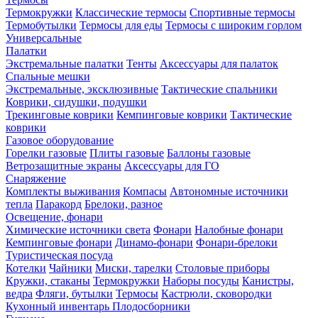
Термокружки
Классические термосы
Спортивные термосы
Термобутылки
Термосы для еды
Термосы с широким горлом
Универсальные
Палатки
Экстремальные палатки
Тенты
Аксессуары для палаток
Спальные мешки
Экстремальные, эксклюзивные
Тактические спальники
Коврики, сидушки, подушки
Трекинговые коврики
Кемпинговые коврики
Тактические
коврики
Газовое оборудование
Горелки газовые
Плиты газовые
Баллоны газовые
Ветрозащитные экраны
Аксессуары для ГО
Снаряжение
Комплекты выживания
Компасы
Автономные источники
тепла
Паракорд
Брелоки, разное
Освещение, фонари
Химические источники света
Фонари
Налобные фонари
Кемпинговые фонари
Динамо-фонари
Фонари-брелоки
Туристическая посуда
Котелки
Чайники
Миски, тарелки
Столовые приборы
Кружки, стаканы
Термокружки
Наборы посуды
Канистры,
ведра
Фляги, бутылки
Термосы
Кастрюли, сковородки
Кухонный инвентарь
Плодосборники