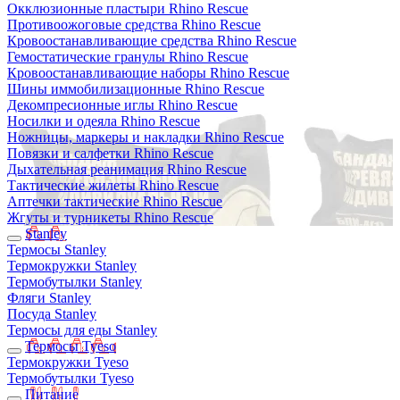
Окклюзионные пластыри Rhino Rescue
Противоожоговые средства Rhino Rescue
Кровоостанавливающие средства Rhino Rescue
Гемостатические гранулы Rhino Rescue
Кровоостанавливающие наборы Rhino Rescue
Шины иммобилизационные Rhino Rescue
Декомпресионные иглы Rhino Rescue
Носилки и одеяла Rhino Rescue
Ножницы, маркеры и накладки Rhino Rescue
Повязки и салфетки Rhino Rescue
Дыхательная реанимация Rhino Rescue
Тактические жилеты Rhino Rescue
Аптечки тактические Rhino Rescue
Жгуты и турникеты Rhino Rescue
Stanley
Термосы Stanley
Термокружки Stanley
Термобутылки Stanley
Фляги Stanley
Посуда Stanley
Термосы для еды Stanley
Термосы Tyeso
Термокружки Tyeso
Термобутылки Tyeso
Питание