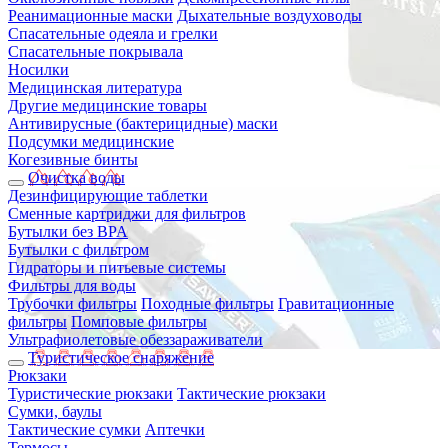
Реанимационные маски
Дыхательные воздуховоды
Спасательные одеяла и грелки
Спасательные покрывала
Носилки
Медицинская литература
Другие медицинские товары
Антивирусные (бактерицидные) маски
Подсумки медицинские
Когезивные бинты
Очистка воды
Дезинфицирующие таблетки
Сменные картриджи для фильтров
Бутылки без BPA
Бутылки с фильтром
Гидраторы и питьевые системы
Фильтры для воды
Трубочки фильтры
Походные фильтры
Гравитационные
фильтры
Помповые фильтры
Ультрафиолетовые обеззараживатели
Туристическое снаряжение
Рюкзаки
Туристические рюкзаки
Тактические рюкзаки
Сумки, баулы
Тактические сумки
Аптечки
Термосы