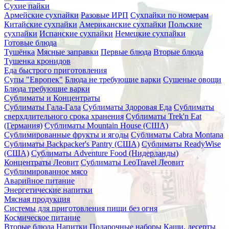
Сухие пайки
Армейские сухпайки
Разовые ИРП
Сухпайки по номерам
Китайские сухпайки
Американские сухпайки
Польские
сухпайки
Испанские сухпайки
Немецкие сухпайки
Готовые блюда
Тушёнка
Мясные заправки
Первые блюда
Вторые блюда
Тушенка кронидов
Еда быстрого приготовления
Супы "Европек"
Блюда не требующие варки
Сушеные овощи
Блюда требующие варки
Сублиматы и Концентраты
Сублиматы Гала-Гала
Сублиматы Здоровая Еда
Сублиматы
сверхдлительного срока хранения
Сублиматы Trek'n Eat
(Германия)
Сублиматы Mountain House (США)
Сублимированные фрукты и ягоды
Сублиматы Cabra Montana
Сублиматы Backpacker's Pantry (США)
Сублиматы ReadyWise
(США)
Сублиматы Adventure Food (Нидерланды)
Концентраты Леовит
Сублиматы LeoTravel Леовит
Сублимированное мясо
Аварийное питание
Энергетические напитки
Мясная продукция
Системы для приготовления пищи без огня
Космическое питание
Вторые блюда
Напитки
Подарочные наборы
Каши, десерты