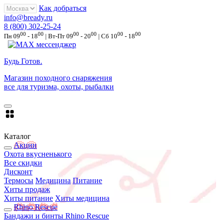
Как добраться
info@bready.ru
8 (800) 302-25-24
00
00
00
00
00
00
Пн 09
- 18
| Вт-Пт 09
- 20
| Сб 10
- 18
Будь Готов
.
Магазин походного снаряжения
все для туризма, охоты, рыбалки
Каталог
Акции
Охота вкусненького
Все скидки
Дисконт
Термосы
Медицина
Питание
Хиты продаж
Хиты питание
Хиты медицина
Rhino Rescue
Бандажи и бинты Rhino Rescue