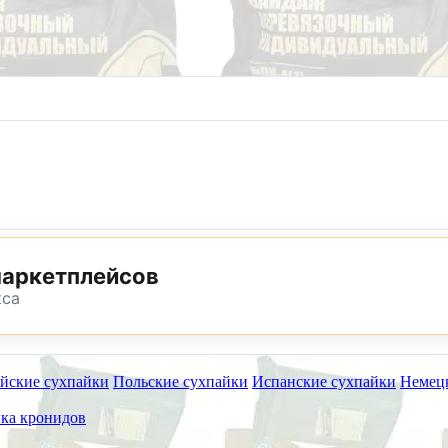
8 (800) 302-25-24
8 (495) 782-73-32
маркетплейсов
кса
йские сухпайки
Польские сухпайки
Испанские сухпайки
Немец
ет работать на самовывоз в субботу 8 и 15 августа.
ка кронидов