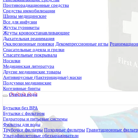
Противорадиационные средства
Средства иммобилизации
Шины медицинские
Все для инфузии
Жгуты турникеты
Жгуты кровоостанавливающие
Дыхательная реанимация
Окклюзионные повязки
Декомпрессионные иглы
Реанимацион
Спасательные одеяла и грелки
Спасательные покрывала
Носилки
Медицинская литература
Другие медицинские товары
Антивирусные (бактерицидные) маски
Подсумки медицинские
Когезивные бинты
Очистка воды
Бутылки без BPA
Бутылки с фильтром
Гидраторы и питьевые системы
Фильтры для воды
Трубочки фильтры
Походные фильтры
Гравитационные фильт
Ультрафиолетовые обеззараживатели