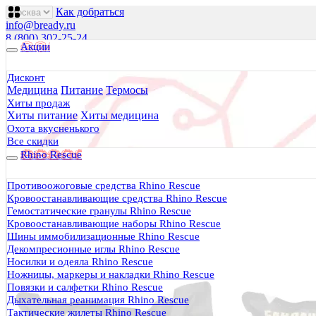
Как добраться
info@bready.ru
8 (800) 302-25-24
Акции
00
00
00
00
00
00
Пн 09
- 18
| Вт-Пт 09
- 20
| Сб 10
- 18
Дисконт
Медицина
Питание
Термосы
Будь Готов
.
Хиты продаж
Хиты питание
Хиты медицина
Магазин походного снаряжения
все для туризма, охоты, рыбалки
Охота вкусненького
Все скидки
Rhino Rescue
Каталог
0 руб.
Противоожоговые средства Rhino Rescue
0
Кровоостанавливающие средства Rhino Rescue
Гемостатические гранулы Rhino Rescue
Кровоостанавливающие наборы Rhino Rescue
Шины иммобилизационные Rhino Rescue
Декомпресионные иглы Rhino Rescue
Носилки и одеяла Rhino Rescue
0
Ножницы, маркеры и накладки Rhino Rescue
Повязки и салфетки Rhino Rescue
Тактическая медицина
Дыхательная реанимация Rhino Rescue
Еда в дорогу
Тактические жилеты Rhino Rescue