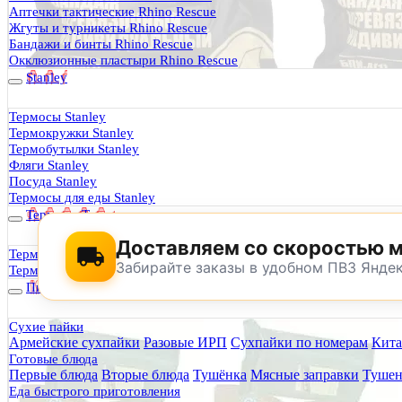
Термосы Stanley
Аптечки тактические Rhino Rescue
Фильтры для воды
Жгуты и турникеты Rhino Rescue
Оплата и доставка
Бандажи и бинты Rhino Rescue
Гарантия и возврат
Окклюзионные пластыри Rhino Rescue
Оптовикам
Stanley
Контакты
Термосы Stanley
Термокружки Stanley
Будь Готов
.
Термобутылки Stanley
Фляги Stanley
0
Посуда Stanley
Термосы для еды Stanley
Термосы Tyeso
Доставляем со скоростью 
Термокружки Tyeso
Забирайте заказы в удобном ПВЗ Янде
Термобутылки Tyeso
Питание
Сухие пайки
Армейские сухпайки
Разовые ИРП
Сухпайки по номерам
Кита
По техническим причинам магазин не буд
Готовые блюда
Заранее корректируйте дату и время посещения магазина.
Первые блюда
Вторые блюда
Тушёнка
Мясные заправки
Тушен
Еда быстрого приготовления