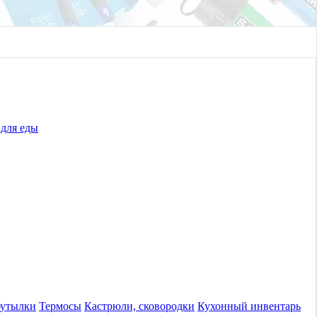
для еды
бутылки
Термосы
Кастрюли, сковородки
Кухонный инвентарь