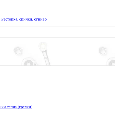
ы
Растопка, спички, огниво
ки тепла (грелки)