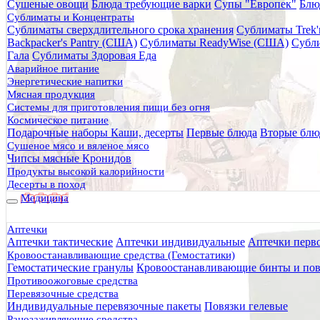
Сушеные овощи
Блюда требующие варки
Супы "Европек"
Блю
Главная
Сублиматы и Концентраты
Каталог товаров
Сублиматы сверхдлительного срока хранения
Сублиматы Trek'
Туристическое снаряжение
Backpacker's Pantry (США)
Сублиматы ReadyWise (США)
Субли
Туристическая посуда
Гала
Сублиматы Здоровая Еда
Термосы
Аварийное питание
Термокружка Stanley The Iceflow 2.0 Hydrangea, 10-13318-
Энергетические напитки
Мясная продукция
Термокружка Stanley The Icefl
Системы для приготовления пищи без огня
Космическое питание
Подарочные наборы
Каши, десерты
Первые блюда
Вторые блю
Сушеное мясо и вяленое мясо
Чипсы мясные Кронидов
Продукты высокой калорийности
Десерты в поход
Медицина
Аптечки
Аптечки тактические
Аптечки индивидуальные
Аптечки перв
Кровоостанавливающие средства (Гемостатики)
Гемостатические гранулы
Кровоостанавливающие бинты и пов
Противоожоговые средства
Перевязочные средства
Индивидуальные перевязочные пакеты
Повязки гелевые
Ранозаживляющие средства