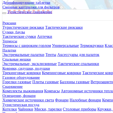
Дезинфицирующие таблетки
Сменные картриджи для фильтров
Туристическое снаряжение
Рюкзаки
Туристические рюкзаки
Тактические рюкзаки
Сумки, баулы
Тактические сумки
Аптечки
Термосы
Термосы с широким горлом
Универсальные
Термокружки
Клас
Палатки
Экстремальные палатки
Тенты
Аксессуары для палаток
Спальные мешки
Экстремальные, эксклюзивные
Тактические спальники
Коврики, сидушки, подушки
Трекинговые коврики
Кемпинговые коврики
Тактические ков
Газовое оборудование
Горелки газовые
Плиты газовые
Баллоны газовые
Ветрозащит
Снаряжение
Комплекты выживания
Компасы
Автономные источники тепл
Освещение, фонари
Химические источники света
Фонари
Налобные фонари
Кемпи
Туристическая посуда
Котелки
Чайники
Миски, тарелки
Столовые приборы
Кружки,