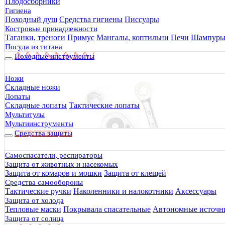
Плодосборники
Гигиена
Походный душ
Средства гигиены
Писсуары
Костровые принадлежности
Таганки, треноги
Примус
Мангалы, коптильни
Печи
Шампур
Посуда из титана
Походные инструменты
Ножи
Складные ножи
Лопаты
Складные лопаты
Тактические лопаты
Мультитулы
Мультиинструменты
Средства защиты
Самоспасатели, респираторы
Защита от животных и насекомых
Защита от комаров и мошки
Защита от клещей
Средства самообороны
Тактические ручки
Наколенники и налокотники
Аксессуары
Защита от холода
Тепловые маски
Покрывала спасательные
Автономные источни
Защита от солнца