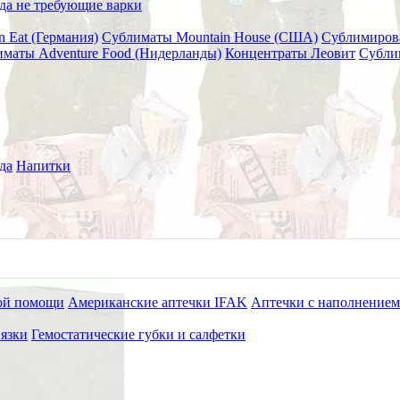
да не требующие варки
n Eat (Германия)
Сублиматы Mountain House (США)
Сублимиров
маты Adventure Food (Нидерланды)
Концентраты Леовит
Субли
007, 591 мл
ow 2.0 Hydrangea, 10-13318-007
да
Напитки
ой помощи
Американские аптечки IFAK
Аптечки с наполнением
язки
Гемостатические губки и салфетки