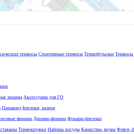
сические термосы
Спортивные термосы
Термобутылки
Термосы 
рики
ные экраны
Аксессуары для ГО
а
Паракорд
Брелоки, разное
нговые фонари
Динамо-фонари
Фонари-брелоки
 стаканы
Термокружки
Наборы посуды
Канистры, ведра
Фляги, 