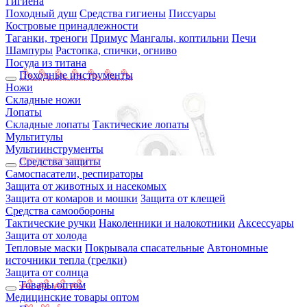
Гигиена
Походный душ
Средства гигиены
Писсуары
Костровые принадлежности
Таганки, треноги
Примус
Мангалы, коптильни
Печи
Шампуры
Растопка, спички, огниво
Посуда из титана
Походные инструменты
Ножи
Складные ножи
Лопаты
Складные лопаты
Тактические лопаты
Мультитулы
Мультиинструменты
Средства защиты
Самоспасатели, респираторы
Защита от животных и насекомых
Защита от комаров и мошки
Защита от клещей
Средства самообороны
Тактические ручки
Наколенники и налокотники
Аксессуары
Защита от холода
Тепловые маски
Покрывала спасательные
Автономные
источники тепла (грелки)
Защита от солнца
Товары оптом
Медицинские товары оптом