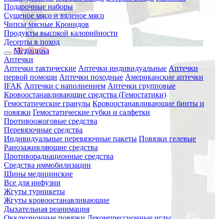
Подарочные наборы
Сушеное мясо и вяленое мясо
Чипсы мясные Кронидов
Продукты высокой калорийности
Десерты в поход
Медицина
Аптечки
Аптечки тактические
Аптечки индивидуальные
Аптечки
первой помощи
Аптечки походные
Американские аптечки
IFAK
Аптечки с наполнением
Аптечки групповые
Кровоостанавливающие средства (Гемостатики)
Гемостатические гранулы
Кровоостанавливающие бинты и
повязки
Гемостатические губки и салфетки
Противоожоговые средства
Перевязочные средства
Индивидуальные перевязочные пакеты
Повязки гелевые
Ранозаживляющие средства
Противорадиационные средства
Средства иммобилизации
Шины медицинские
Все для инфузии
Жгуты турникеты
Жгуты кровоостанавливающие
Дыхательная реанимация
Окклюзионные повязки
Декомпрессионные иглы