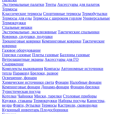
Экстремальные палатки
Тенты
Аксессуары для палаток
Термосы
Классические термосы
Спортивные термосы
Термобутылки
Термосы для еды
Термосы с широким горлом
Универсальные
Термокружки
Спальные мешки
Экстремальные, эксклюзивные
Тактические спальники
Коврики, сидушки, подушки
Трекинговые коврики
Кемпинговые коврики
Тактические
коврики
Газовое оборудование
Горелки газовые
Плиты газовые
Баллоны газовые
Ветрозащитные экраны
Аксессуары для ГО
Снаряжение
Комплекты выживания
Компасы
Автономные источники
тепла
Паракорд
Брелоки, разное
Освещение, фонари
Химические источники света
Фонари
Налобные фонари
Кемпинговые фонари
Динамо-фонари
Фонари-брелоки
Туристическая посуда
Котелки
Чайники
Миски, тарелки
Столовые приборы
Кружки, стаканы
Термокружки
Наборы посуды
Канистры,
ведра
Фляги, бутылки
Термосы
Кастрюли, сковородки
Кухонный инвентарь
Плодосборники