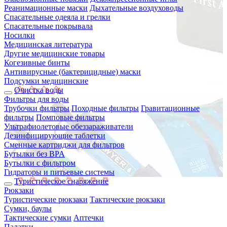
Реанимационные маски
Дыхательные воздуховоды
Спасательные одеяла и грелки
Спасательные покрывала
Носилки
Медицинская литература
Другие медицинские товары
Когезивные бинты
Антивирусные (бактерицидные) маски
Подсумки медицинские
Очистка воды
Фильтры для воды
Трубочки фильтры
Походные фильтры
Гравитационные
фильтры
Помповые фильтры
Ультрафиолетовые обеззараживатели
Дезинфицирующие таблетки
Сменные картриджи для фильтров
Бутылки без BPA
Бутылки с фильтром
Гидраторы и питьевые системы
Туристическое снаряжение
Рюкзаки
Туристические рюкзаки
Тактические рюкзаки
Сумки, баулы
Тактические сумки
Аптечки
Палатки