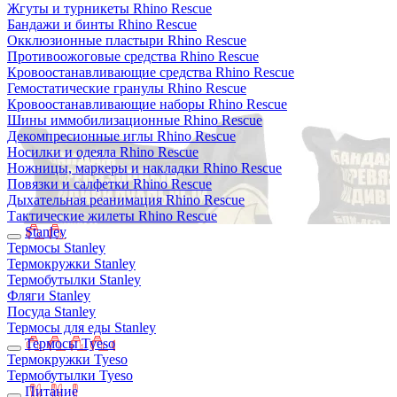
Жгуты и турникеты Rhino Rescue
Бандажи и бинты Rhino Rescue
Окклюзионные пластыри Rhino Rescue
Противоожоговые средства Rhino Rescue
Кровоостанавливающие средства Rhino Rescue
Гемостатические гранулы Rhino Rescue
Кровоостанавливающие наборы Rhino Rescue
Шины иммобилизационные Rhino Rescue
Декомпресионные иглы Rhino Rescue
Носилки и одеяла Rhino Rescue
Ножницы, маркеры и накладки Rhino Rescue
Повязки и салфетки Rhino Rescue
Дыхательная реанимация Rhino Rescue
Тактические жилеты Rhino Rescue
Stanley
Термосы Stanley
Термокружки Stanley
Термобутылки Stanley
Фляги Stanley
Посуда Stanley
Термосы для еды Stanley
Термосы Tyeso
Термокружки Tyeso
Термобутылки Tyeso
Питание