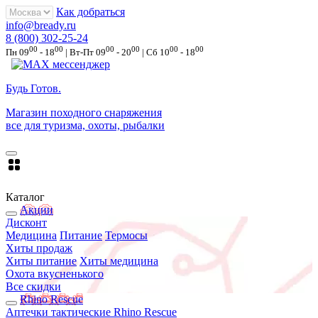
Как добраться
info@bready.ru
8 (800) 302-25-24
00
00
00
00
00
00
Пн 09
- 18
| Вт-Пт 09
- 20
| Сб 10
- 18
Будь Готов
.
Магазин походного снаряжения
все для туризма, охоты, рыбалки
Каталог
Акции
Дисконт
Медицина
Питание
Термосы
Хиты продаж
Хиты питание
Хиты медицина
Охота вкусненького
Все скидки
Rhino Rescue
Аптечки тактические Rhino Rescue