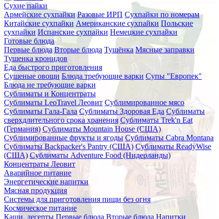
Сухие пайки
Армейские сухпайки
Разовые ИРП
Сухпайки по номерам
Китайские сухпайки
Американские сухпайки
Польские
сухпайки
Испанские сухпайки
Немецкие сухпайки
Готовые блюда
Первые блюда
Вторые блюда
Тушёнка
Мясные заправки
Тушенка кронидов
Еда быстрого приготовления
Сушеные овощи
Блюда требующие варки
Супы "Европек"
Блюда не требующие варки
Сублиматы и Концентраты
Сублиматы LeoTravel Леовит
Сублимированное мясо
Сублиматы Гала-Гала
Сублиматы Здоровая Еда
Сублиматы
сверхдлительного срока хранения
Сублиматы Trek'n Eat
(Германия)
Сублиматы Mountain House (США)
Сублимированные фрукты и ягоды
Сублиматы Cabra Montana
Сублиматы Backpacker's Pantry (США)
Сублиматы ReadyWise
(США)
Сублиматы Adventure Food (Нидерланды)
Концентраты Леовит
Аварийное питание
Энергетические напитки
Мясная продукция
Системы для приготовления пищи без огня
Космическое питание
Каши, десерты
Первые блюда
Вторые блюда
Напитки