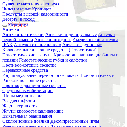
Сушеное мясо и вяленое мясо
Чипсы мясные Кронидов
Продукты высокой калорийности
Десерты в поход
Медицина
Аптечки
Аптечки тактические
Аптечки индивидуальные
Аптечки
первой помощи
Аптечки походные
Американские аптечки
IFAK
Аптечки с наполнением
Аптечки групповые
Кровоостанавливающие средства (Гемостатики)
Гемостатические гранулы
Кровоостанавливающие бинты и
повязки
Гемостатические губки и салфетки
Противоожоговые средства
Перевязочные средства
Индивидуальные перевязочные пакеты
Повязки гелевые
Ранозаживляющие средства
Противорадиационные средства
Средства иммобилизации
Шины медицинские
Все для инфузии
Жгуты турникеты
Жгуты кровоостанавливающие
Дыхательная реанимация
Окклюзионные повязки
Декомпрессионные иглы
Реанимационные маски
Дыхательные воздуховоды