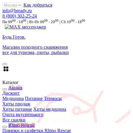
Как добраться
info@bready.ru
8 (800) 302-25-24
00
00
00
00
00
00
Пн 09
- 18
| Вт-Пт 09
- 20
| Сб 10
- 18
Будь Готов
.
Магазин походного снаряжения
все для туризма, охоты, рыбалки
Каталог
Акции
Дисконт
Медицина
Питание
Термосы
Хиты продаж
Хиты питание
Хиты медицина
Охота вкусненького
Все скидки
Rhino Rescue
Повязки и салфетки Rhino Rescue