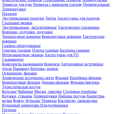
Термосы для еды
Термосы с широким горлом
Универсальные
Термокружки
Палатки
Экстремальные палатки
Тенты
Аксессуары для палаток
Спальные мешки
Экстремальные, эксклюзивные
Тактические спальники
Коврики, сидушки, подушки
Трекинговые коврики
Кемпинговые коврики
Тактические
коврики
Газовое оборудование
Горелки газовые
Плиты газовые
Баллоны газовые
Ветрозащитные экраны
Аксессуары для ГО
Снаряжение
Комплекты выживания
Компасы
Автономные источники
тепла
Паракорд
Брелоки, разное
Освещение, фонари
Химические источники света
Фонари
Налобные фонари
Кемпинговые фонари
Динамо-фонари
Фонари-брелоки
Туристическая посуда
Котелки
Чайники
Миски, тарелки
Столовые приборы
Кружки, стаканы
Термокружки
Наборы посуды
Канистры,
ведра
Фляги, бутылки
Термосы
Кастрюли, сковородки
Кухонный инвентарь
Плодосборники
Гигиена