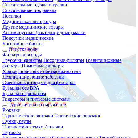
Спасательные одеяла и грелки
Спасательные покрывала
Носилки
Медицинская литература
Другие медицинские товары
Антивирусные (бактерицидные) маски
Подсумки медицинские
Когезивные бинты
Очистка воды
Фильтры для воды
Трубочки фильтры
Походные фильтры
Гравитационные
фильтры
Помповые фильтры
Ультрафиолетовые обеззараживатели
Дезинфицирующие таблетки
Сменные картриджи для фильтров
Бутылки без BPA
Бутылки с фильтром
Гидраторы и питьевые системы
Туристическое снаряжение
Рюкзаки
Туристические рюкзаки
Тактические рюкзаки
Сумки, баулы
Тактические сумки
Аптечки
Термосы
Классические термосы
Спортивные термосы
Термобутылки