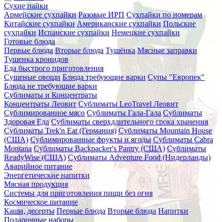
Сухие пайки
Армейские сухпайки
Разовые ИРП
Сухпайки по номерам
Китайские сухпайки
Американские сухпайки
Польские
сухпайки
Испанские сухпайки
Немецкие сухпайки
Готовые блюда
Первые блюда
Вторые блюда
Тушёнка
Мясные заправки
Тушенка кронидов
Еда быстрого приготовления
Сушеные овощи
Блюда требующие варки
Супы "Европек"
Блюда не требующие варки
Сублиматы и Концентраты
Концентраты Леовит
Сублиматы LeoTravel Леовит
Сублимированное мясо
Сублиматы Гала-Гала
Сублиматы
Здоровая Еда
Сублиматы сверхдлительного срока хранения
Сублиматы Trek'n Eat (Германия)
Сублиматы Mountain House
(США)
Сублимированные фрукты и ягоды
Сублиматы Cabra
Montana
Сублиматы Backpacker's Pantry (США)
Сублиматы
ReadyWise (США)
Сублиматы Adventure Food (Нидерланды)
Аварийное питание
Энергетические напитки
Мясная продукция
Системы для приготовления пищи без огня
Космическое питание
Каши, десерты
Первые блюда
Вторые блюда
Напитки
Подарочные наборы