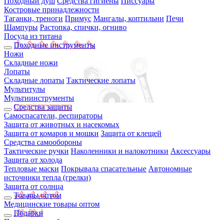
Походный душ
Средства гигиены
Писсуары
Костровые принадлежности
Таганки, треноги
Примус
Мангалы, коптильни
Печи
Шампуры
Растопка, спички, огниво
Посуда из титана
Походные инструменты
Ножи
Складные ножи
Лопаты
Складные лопаты
Тактические лопаты
Мультитулы
Мультиинструменты
Средства защиты
Самоспасатели, респираторы
Защита от животных и насекомых
Защита от комаров и мошки
Защита от клещей
Средства самообороны
Тактические ручки
Наколенники и налокотники
Аксессуары
Защита от холода
Тепловые маски
Покрывала спасательные
Автономные
источники тепла (грелки)
Защита от солнца
Товары оптом
Медицинские товары оптом
Подарки