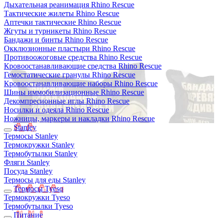
Дыхательная реанимация Rhino Rescue
Тактические жилеты Rhino Rescue
Аптечки тактические Rhino Rescue
Жгуты и турникеты Rhino Rescue
Бандажи и бинты Rhino Rescue
Окклюзионные пластыри Rhino Rescue
Противоожоговые средства Rhino Rescue
Кровоостанавливающие средства Rhino Rescue
Гемостатические гранулы Rhino Rescue
Кровоостанавливающие наборы Rhino Rescue
Шины иммобилизационные Rhino Rescue
Декомпресионные иглы Rhino Rescue
Носилки и одеяла Rhino Rescue
Ножницы, маркеры и накладки Rhino Rescue
Stanley
Термосы Stanley
Термокружки Stanley
Термобутылки Stanley
Фляги Stanley
Посуда Stanley
Термосы для еды Stanley
Термосы Tyeso
Термокружки Tyeso
Термобутылки Tyeso
Питание