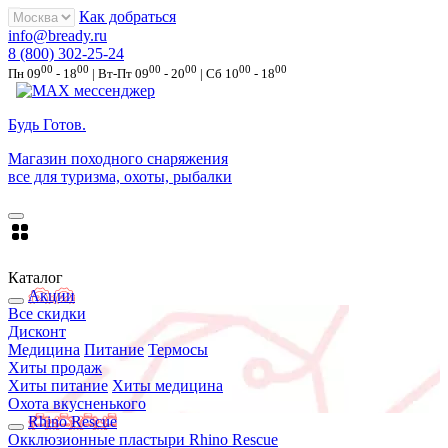
Как добраться
info@bready.ru
8 (800) 302-25-24
00
00
00
00
00
00
Пн 09
- 18
| Вт-Пт 09
- 20
| Сб 10
- 18
Будь Готов
.
Магазин походного снаряжения
все для туризма, охоты, рыбалки
Каталог
Акции
Все скидки
Дисконт
Медицина
Питание
Термосы
Хиты продаж
Хиты питание
Хиты медицина
Охота вкусненького
Rhino Rescue
Окклюзионные пластыри Rhino Rescue