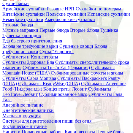
Сухие пайки
Армейские сухпайки
Разовые ИРП
Сухпайки по номерам
Китайские сухпайки
Польские сухпайки
Испанские сухпайки
Немецкие сухпайки
Американские сухпайки
Готовые блюда
Мясные заправки
Первые блюда
Вторые блюда
Тушёнка
Тушенка кронидов
Еда быстрого приготовления
Блюда не требующие варки
Сушеные овощи
Блюда
требующие варки
Супы "Европек"
Сублиматы и Концентраты
Сублиматы Здоровая Еда
Сублиматы сверхдлительного срока
хранения
Сублиматы Trek'n Eat (Германия)
Сублиматы
Mountain House (США)
Сублимированные фрукты и ягоды
Сублиматы Cabra Montana
Сублиматы Backpacker's Pantry
(США)
Сублиматы ReadyWise (США)
Сублиматы Adventure
Food (Нидерланды)
Концентраты Леовит
Сублиматы
LeoTravel Леовит
Сублимированное мясо
Сублиматы Гала-
Гала
Аварийное питание
Энергетические напитки
Мясная продукция
Системы для приготовления пищи без огня
Космическое питание
Напитки
Подарочные наборы
Каши, десерты
Первые блюда