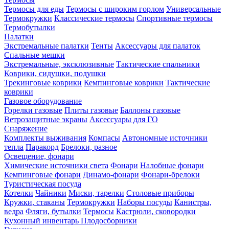
Термосы для еды
Термосы с широким горлом
Универсальные
Термокружки
Классические термосы
Спортивные термосы
Термобутылки
Палатки
Экстремальные палатки
Тенты
Аксессуары для палаток
Спальные мешки
Экстремальные, эксклюзивные
Тактические спальники
Коврики, сидушки, подушки
Трекинговые коврики
Кемпинговые коврики
Тактические
коврики
Газовое оборудование
Горелки газовые
Плиты газовые
Баллоны газовые
Ветрозащитные экраны
Аксессуары для ГО
Снаряжение
Комплекты выживания
Компасы
Автономные источники
тепла
Паракорд
Брелоки, разное
Освещение, фонари
Химические источники света
Фонари
Налобные фонари
Кемпинговые фонари
Динамо-фонари
Фонари-брелоки
Туристическая посуда
Котелки
Чайники
Миски, тарелки
Столовые приборы
Кружки, стаканы
Термокружки
Наборы посуды
Канистры,
ведра
Фляги, бутылки
Термосы
Кастрюли, сковородки
Кухонный инвентарь
Плодосборники