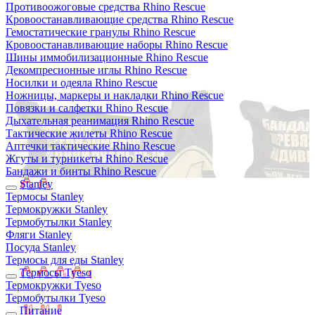
Противоожоговые средства Rhino Rescue
Кровоостанавливающие средства Rhino Rescue
Гемостатические гранулы Rhino Rescue
Кровоостанавливающие наборы Rhino Rescue
Шины иммобилизационные Rhino Rescue
Декомпресионные иглы Rhino Rescue
Носилки и одеяла Rhino Rescue
Ножницы, маркеры и накладки Rhino Rescue
Повязки и салфетки Rhino Rescue
Дыхательная реанимация Rhino Rescue
Тактические жилеты Rhino Rescue
Аптечки тактические Rhino Rescue
Жгуты и турникеты Rhino Rescue
Бандажи и бинты Rhino Rescue
Stanley
Термосы Stanley
Термокружки Stanley
Термобутылки Stanley
Фляги Stanley
Посуда Stanley
Термосы для еды Stanley
Термосы Tyeso
Термокружки Tyeso
Термобутылки Tyeso
Питание