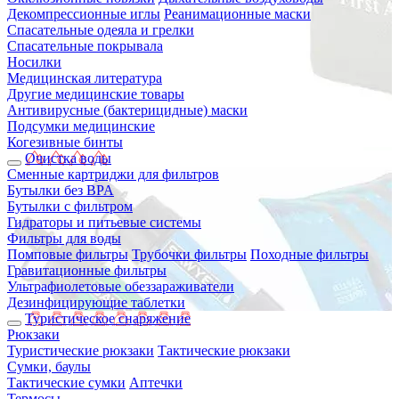
Декомпрессионные иглы
Реанимационные маски
Спасательные одеяла и грелки
Спасательные покрывала
Носилки
Медицинская литература
Другие медицинские товары
Антивирусные (бактерицидные) маски
Подсумки медицинские
Когезивные бинты
Очистка воды
Сменные картриджи для фильтров
Бутылки без BPA
Бутылки с фильтром
Гидраторы и питьевые системы
Фильтры для воды
Помповые фильтры
Трубочки фильтры
Походные фильтры
Гравитационные фильтры
Ультрафиолетовые обеззараживатели
Дезинфицирующие таблетки
Туристическое снаряжение
Рюкзаки
Туристические рюкзаки
Тактические рюкзаки
Сумки, баулы
Тактические сумки
Аптечки
Термосы