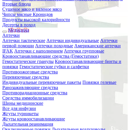
Вторые блюда
Сушеное мясо и вяленое мясо
Чипсы мясные Кронидов
Продукты высокой калорийности
Десерты в поход
Медицина
Аптечки
Аптечки тактические
Аптечки индивидуальные
Аптечки
первой помощи
Аптечки походные
Американские аптечки
IFAK
Аптечки с наполнением
Аптечки групповые
Кровоостанавливающие средства (Гемостатики)
Гемостатические гранулы
Кровоостанавливающие бинты и
повязки
Гемостатические губки и салфетки
Противоожоговые средства
Перевязочные средства
Индивидуальные перевязочные пакеты
Повязки гелевые
Ранозаживляющие средства
Противорадиационные средства
Средства иммобилизации
Шины медицинские
Все для инфузии
Жгуты турникеты
Жгуты кровоостанавливающие
Дыхательная реанимация
Окклюзионные повязки
Дыхательные воздуховоды