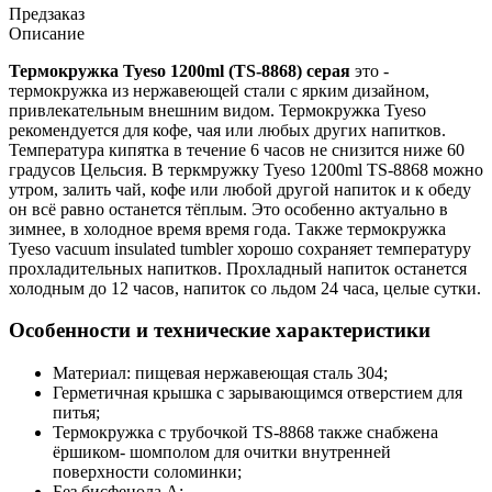
Предзаказ
Описание
Термокружка Tyeso 1200ml (TS-8868) серая
это -
термокружка из нержавеющей стали с ярким дизайном,
привлекательным внешним видом. Термокружка Tyeso
рекомендуется для кофе, чая или любых других напитков.
Температура кипятка в течение 6 часов не снизится ниже 60
градусов Цельсия. В теркмружку Tyeso 1200ml TS-8868 можно
утром, залить чай, кофе или любой другой напиток и к обеду
он всё равно останется тёплым. Это особенно актуально в
зимнее, в холодное время время года. Также термокружка
Tyeso vacuum insulated tumbler хорошо сохраняет температуру
прохладительных напитков. Прохладный напиток останется
холодным до 12 часов, напиток со льдом 24 часа, целые сутки.
Особенности и технические характеристики
Материал: пищевая нержавеющая сталь 304;
Герметичная крышка с зарывающимся отверстием для
питья;
Термокружка с трубочкой TS-8868 также снабжена
ёршиком- шомполом для очитки внутренней
поверхности соломинки;
Без бисфенола А;