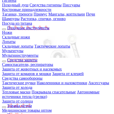
Гигиена
Походный душ
Средства гигиены
Писсуары
Костровые принадлежности
Таганки, треноги
Примус
Мангалы, коптильни
Печи
Шампуры
Растопка, спички, огниво
Посуда из титана
Походные инструменты
Ножи
Складные ножи
Лопаты
Складные лопаты
Тактические лопаты
Мультитулы
Мультиинструменты
Средства защиты
Самоспасатели, респираторы
Защита от животных и насекомых
Защита от комаров и мошки
Защита от клещей
Средства самообороны
Тактические ручки
Наколенники и налокотники
Аксессуары
Защита от холода
Тепловые маски
Покрывала спасательные
Автономные
источники тепла (грелки)
Защита от солнца
Товары оптом
Медицинские товары оптом