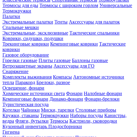
Термосы для еды
Термосы с широким горлом
Универсальные
Термокружки
Палатки
Экстремальные палатки
Тенты
Аксессуары для палаток
Спальные мешки
Экстремальные, эксклюзивные
Тактические спальники
Коврики, сидушки, подушки
Трекинговые коврики
Кемпинговые коврики
Тактические
коврики
Газовое оборудование
Горелки газовые
Плиты газовые
Баллоны газовые
Ветрозащитные экраны
Аксессуары для ГО
Снаряжение
Комплекты выживания
Компасы
Автономные источники
тепла
Паракорд
Брелоки, разное
Освещение, фонари
Химические источники света
Фонари
Налобные фонари
Кемпинговые фонари
Динамо-фонари
Фонари-брелоки
Туристическая посуда
Котелки
Чайники
Миски, тарелки
Столовые приборы
Кружки, стаканы
Термокружки
Наборы посуды
Канистры,
ведра
Фляги, бутылки
Термосы
Кастрюли, сковородки
Кухонный инвентарь
Плодосборники
Гигиена