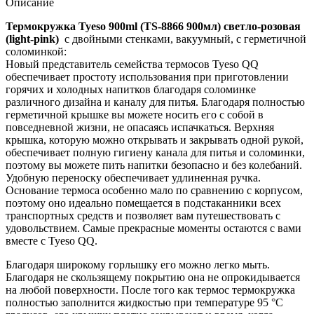
Описание
Термокружка Tyeso 900ml (TS-8866 900мл) светло-розовая
(light-pink)
с двойными стенками, вакуумный, с герметичной
соломинкой:
Новый представитель семейства термосов Tyeso QQ
обеспечивает простоту использования при приготовлении
горячих и холодных напитков благодаря соломинке
различного дизайна и каналу для питья. Благодаря полностью
герметичной крышке вы можете носить его с собой в
повседневной жизни, не опасаясь испачкаться. Верхняя
крышка, которую можно открывать и закрывать одной рукой,
обеспечивает полную гигиену канала для питья и соломинки,
поэтому вы можете пить напитки безопасно и без колебаний.
Удобную переноску обеспечивает удлиненная ручка.
Основание термоса особенно мало по сравнению с корпусом,
поэтому оно идеально помещается в подстаканники всех
транспортных средств и позволяет вам путешествовать с
удовольствием. Самые прекрасные моменты остаются с вами
вместе с Tyeso QQ.
Благодаря широкому горлышку его можно легко мыть.
Благодаря не скользящему покрытию она не опрокидывается
на любой поверхности. После того как термос термокружка
полностью заполнится жидкостью при температуре 95 °C