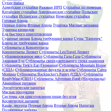
Сухие пайки
Армейские сухпайки
Разовые ИРП
Сухпайки по номерам
Китайские сухпайки
Американские сухпайки
Польские
сухпайки
Испанские сухпайки
Немецкие сухпайки
Готовые блюда
Первые блюда
Вторые блюда
Тушёнка
Мясные заправки
Тушенка кронидов
Еда быстрого приготовления
Сушеные овощи
Блюда требующие варки
Супы "Европек"
Блюда не требующие варки
Сублиматы и Концентраты
Концентраты Леовит
Сублиматы LeoTravel Леовит
Сублимированное мясо
Сублиматы Гала-Гала
Сублиматы
Здоровая Еда
Сублиматы сверхдлительного срока хранения
Сублиматы Trek'n Eat (Германия)
Сублиматы Mountain House
(США)
Сублимированные фрукты и ягоды
Сублиматы Cabra
Montana
Сублиматы Backpacker's Pantry (США)
Сублиматы
ReadyWise (США)
Сублиматы Adventure Food (Нидерланды)
Аварийное питание
Энергетические напитки
Мясная продукция
Системы для приготовления пищи без огня
Космическое питание
Каши, десерты
Первые блюда
Вторые блюда
Напитки
Подарочные наборы