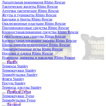
Дыхательная реанимация Rhino Rescue
Тактические жилеты Rhino Rescue
Аптечки тактические Rhino Rescue
Жгуты и турникеты Rhino Rescue
Бандажи и бинты Rhino Rescue
Окклюзионные пластыри Rhino Rescue
Противоожоговые средства Rhino Rescue
Кровоостанавливающие средства Rhino Rescue
Гемостатические гранулы Rhino Rescue
Кровоостанавливающие наборы Rhino Rescue
Шины иммобилизационные Rhino Rescue
Декомпресионные иглы Rhino Rescue
Носилки и одеяла Rhino Rescue
Ножницы, маркеры и накладки Rhino Rescue
Stanley
Термосы Stanley
Термокружки Stanley
Термобутылки Stanley
Фляги Stanley
Посуда Stanley
Термосы для еды Stanley
Термосы Tyeso
Термокружки Tyeso
Термобутылки Tyeso
Питание