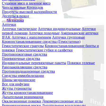
Сушеное мясо и вяленое мясо
Чипсы мясные Кронидов
Продукты высокой калорийности
Десерты в поход
Медицина
Аптечки
Аптечки тактические
Аптечки индивидуальные
Аптечки
первой помощи
Аптечки походные
Американские аптечки
IFAK
Аптечки с наполнением
Аптечки групповые
Кровоостанавливающие средства (Гемостатики)
Гемостатические гранулы
Кровоостанавливающие бинты и
повязки
Гемостатические губки и салфетки
Противоожоговые средства
Перевязочные средства
Индивидуальные перевязочные пакеты
Повязки гелевые
Ранозаживляющие средства
Противорадиационные средства
Средства иммобилизации
Шины медицинские
Все для инфузии
Жгуты турникеты
Жгуты кровоостанавливающие
Дыхательная реанимация
Окклюзионные повязки
Декомпрессионные иглы
Реанимационные маски
Дыхательные воздуховоды