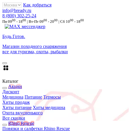
Как добраться
info@bready.ru
8 (800) 302-25-24
00
00
00
00
00
00
Пн 09
- 18
| Вт-Пт 09
- 20
| Сб 10
- 18
Будь Готов
.
Магазин походного снаряжения
все для туризма, охоты, рыбалки
Каталог
Акции
Дисконт
Медицина
Питание
Термосы
Хиты продаж
Хиты питание
Хиты медицина
Охота вкусненького
Все скидки
Rhino Rescue
Повязки и салфетки Rhino Rescue