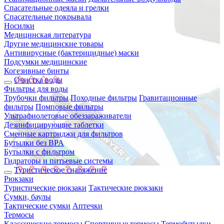
Спасательные одеяла и грелки
Спасательные покрывала
Носилки
Медицинская литература
Другие медицинские товары
Антивирусные (бактерицидные) маски
Подсумки медицинские
Когезивные бинты
Очистка воды
Фильтры для воды
Трубочки фильтры
Походные фильтры
Гравитационные
фильтры
Помповые фильтры
Ультрафиолетовые обеззараживатели
Дезинфицирующие таблетки
Сменные картриджи для фильтров
Бутылки без BPA
Бутылки с фильтром
Гидраторы и питьевые системы
Туристическое снаряжение
Рюкзаки
Туристические рюкзаки
Тактические рюкзаки
Сумки, баулы
Тактические сумки
Аптечки
Термосы
Классические термосы
Спортивные термосы
Термобутылки