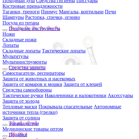
Походный душ
Средства гигиены
Писсуары
Костровые принадлежности
Таганки, треноги
Примус
Мангалы, коптильни
Печи
Шампуры
Растопка, спички, огниво
Посуда из титана
Походные инструменты
Ножи
Складные ножи
Лопаты
Складные лопаты
Тактические лопаты
Мультитулы
Мультиинструменты
Средства защиты
Самоспасатели, респираторы
Защита от животных и насекомых
Защита от комаров и мошки
Защита от клещей
Средства самообороны
Тактические ручки
Наколенники и налокотники
Аксессуары
Защита от холода
Тепловые маски
Покрывала спасательные
Автономные
источники тепла (грелки)
Защита от солнца
Товары оптом
Медицинские товары оптом
Подарки