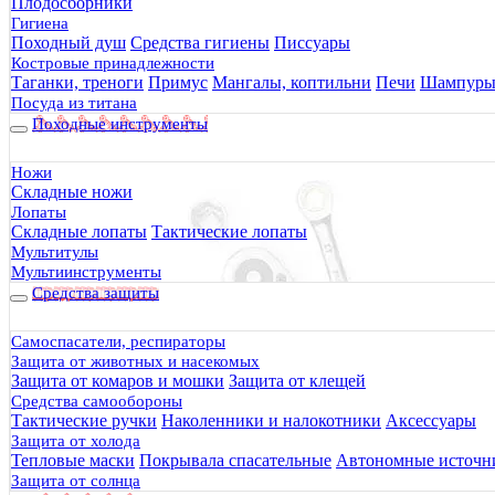
Плодосборники
Гигиена
Походный душ
Средства гигиены
Писсуары
Костровые принадлежности
Таганки, треноги
Примус
Мангалы, коптильни
Печи
Шампур
Посуда из титана
Походные инструменты
Ножи
Складные ножи
Лопаты
Складные лопаты
Тактические лопаты
Мультитулы
Мультиинструменты
Средства защиты
Самоспасатели, респираторы
Защита от животных и насекомых
Защита от комаров и мошки
Защита от клещей
Средства самообороны
Тактические ручки
Наколенники и налокотники
Аксессуары
Защита от холода
Тепловые маски
Покрывала спасательные
Автономные источни
Защита от солнца