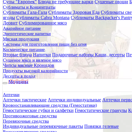
Супы "Европек"
Блюда не требующие варки
Сушеные овощи
Б
Главная
Сублиматы и Концентраты
Каталог товаров
Сублиматы Гала-Гала
Сублиматы Здоровая Еда
Сублиматы све
Термосы Tyeso
ягоды
Сублиматы Cabra Montana
Сублиматы Backpacker's Pant
Термокружки Tyeso
Леовит
Сублимированное мясо
Термокружка TYESO TS-8730 B
Аварийное питание
Энергетические напитки
Термокружка TYESO TS-8730
Мясная продукция
Системы для приготовления пищи без огня
Космическое питание
Вторые блюда
Напитки
Подарочные наборы
Каши, десерты
Пе
Сушеное мясо и вяленое мясо
Чипсы мясные Кронидов
Продукты высокой калорийности
Десерты в поход
Медицина
Аптечки
Аптечки тактические
Аптечки индивидуальные
Аптечки перв
Кровоостанавливающие средства (Гемостатики)
Гемостатические губки и салфетки
Гемостатические гранулы
К
Противоожоговые средства
Перевязочные средства
Индивидуальные перевязочные пакеты
Повязки гелевые
Ранозаживляющие средства