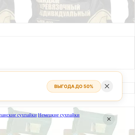
ВЫГОДА ДО 50%
панские сухпайки
Немецкие сухпайки