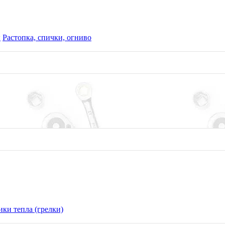
ы
Растопка, спички, огниво
ки тепла (грелки)