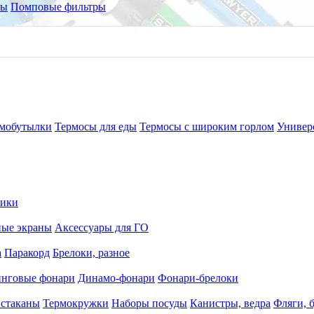
ры
Помповые фильтры
мобутылки
Термосы для еды
Термосы с широким горлом
Универ
рики
ные экраны
Аксессуары для ГО
а
Паракорд
Брелоки, разное
нговые фонари
Динамо-фонари
Фонари-брелоки
 стаканы
Термокружки
Наборы посуды
Канистры, ведра
Фляги, 