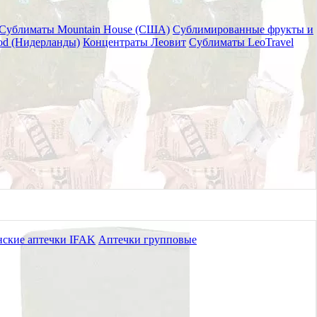
Сублиматы Mountain House (США)
Сублимированные фрукты и
od (Нидерланды)
Концентраты Леовит
Сублиматы LeoTravel
ские аптечки IFAK
Аптечки групповые