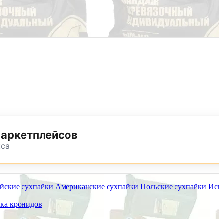
8 (800) 302-25-24
8 (495) 782-73-32
маркетплейсов
кса
йские сухпайки
Американские сухпайки
Польские сухпайки
Ис
ет работать на самовывоз в субботу 8 и 15 августа.
ка кронидов