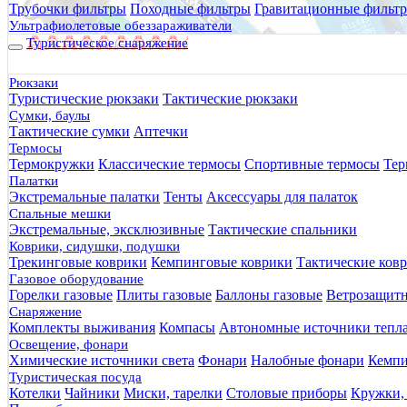
Трубочки фильтры
Походные фильтры
Гравитационные фильт
Ультрафиолетовые обеззараживатели
Туристическое снаряжение
Рюкзаки
Туристические рюкзаки
Тактические рюкзаки
Сумки, баулы
Тактические сумки
Аптечки
Термосы
Термокружки
Классические термосы
Спортивные термосы
Тер
Палатки
Экстремальные палатки
Тенты
Аксессуары для палаток
Спальные мешки
Экстремальные, эксклюзивные
Тактические спальники
Коврики, сидушки, подушки
Трекинговые коврики
Кемпинговые коврики
Тактические ков
Газовое оборудование
Горелки газовые
Плиты газовые
Баллоны газовые
Ветрозащит
Снаряжение
Комплекты выживания
Компасы
Автономные источники тепл
Освещение, фонари
Химические источники света
Фонари
Налобные фонари
Кемпи
Туристическая посуда
Котелки
Чайники
Миски, тарелки
Столовые приборы
Кружки,