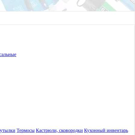
сальные
бутылки
Термосы
Кастрюли, сковородки
Кухонный инвентарь