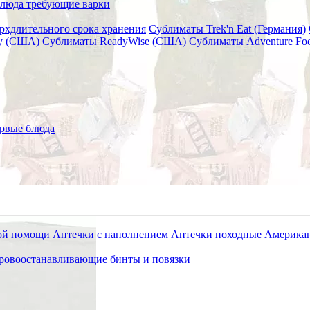
люда требующие варки
рхдлительного срока хранения
Сублиматы Trek'n Eat (Германия)
ry (США)
Сублиматы ReadyWise (США)
Сублиматы Adventure Fo
 B
рвые блюда
ой помощи
Аптечки с наполнением
Аптечки походные
Американ
ровоостанавливающие бинты и повязки