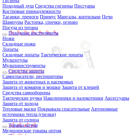
Гигиена
Походный душ
Средства гигиены
Писсуары
Костровые принадлежности
Таганки, треноги
Примус
Мангалы, коптильни
Печи
Шампуры
Растопка, спички, огниво
Посуда из титана
Походные инструменты
Ножи
Складные ножи
Лопаты
Складные лопаты
Тактические лопаты
Мультитулы
Мультиинструменты
Средства защиты
Самоспасатели, респираторы
Защита от животных и насекомых
Защита от комаров и мошки
Защита от клещей
Средства самообороны
Тактические ручки
Наколенники и налокотники
Аксессуары
Защита от холода
Тепловые маски
Покрывала спасательные
Автономные
источники тепла (грелки)
Защита от солнца
Товары оптом
Медицинские товары оптом