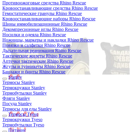
Противоожоговые средства Rhino Rescue
Кровоостанавливающие средства Rhino Rescue
Гемостатические гранулы Rhino Rescue
Кровоостанавливающие наборы Rhino Rescue
Шины иммобилизационные Rhino Rescue
Декомпресионные иглы Rhino Rescue
Носилки и одеяла Rhino Rescue
Ножницы, маркеры и накладки Rhino Rescue
Повязки и салфетки Rhino Rescue
Дыхательная реанимация Rhino Rescue
Тактические жилеты Rhino Rescue
Аптечки тактические Rhino Rescue
Жгуты и турникеты Rhino Rescue
Бандажи и бинты Rhino Rescue
Stanley
Термосы Stanley
Термокружки Stanley
Термобутылки Stanley
Фляги Stanley
Посуда Stanley
Термосы для еды Stanley
Термосы Tyeso
Термокружки Tyeso
Термобутылки Tyeso
Питание