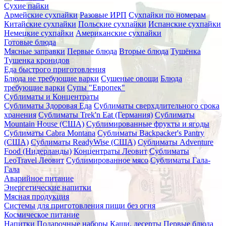
Сухие пайки
Армейские сухпайки
Разовые ИРП
Сухпайки по номерам
Китайские сухпайки
Польские сухпайки
Испанские сухпайки
Немецкие сухпайки
Американские сухпайки
Готовые блюда
Мясные заправки
Первые блюда
Вторые блюда
Тушёнка
Тушенка кронидов
Еда быстрого приготовления
Блюда не требующие варки
Сушеные овощи
Блюда
требующие варки
Супы "Европек"
Сублиматы и Концентраты
Сублиматы Здоровая Еда
Сублиматы сверхдлительного срока
хранения
Сублиматы Trek'n Eat (Германия)
Сублиматы
Mountain House (США)
Сублимированные фрукты и ягоды
Сублиматы Cabra Montana
Сублиматы Backpacker's Pantry
(США)
Сублиматы ReadyWise (США)
Сублиматы Adventure
Food (Нидерланды)
Концентраты Леовит
Сублиматы
LeoTravel Леовит
Сублимированное мясо
Сублиматы Гала-
Гала
Аварийное питание
Энергетические напитки
Мясная продукция
Системы для приготовления пищи без огня
Космическое питание
Напитки
Подарочные наборы
Каши, десерты
Первые блюда