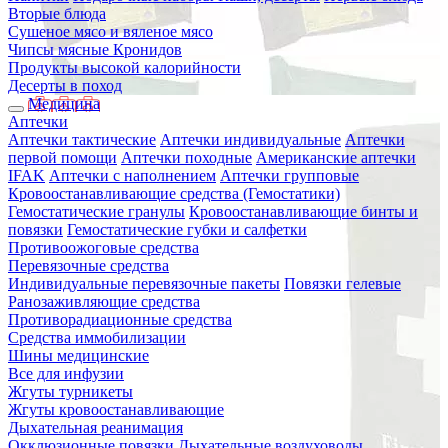
Вторые блюда
Сушеное мясо и вяленое мясо
Чипсы мясные Кронидов
Продукты высокой калорийности
Десерты в поход
Медицина
Аптечки
Аптечки тактические
Аптечки индивидуальные
Аптечки
первой помощи
Аптечки походные
Американские аптечки
IFAK
Аптечки с наполнением
Аптечки групповые
Кровоостанавливающие средства (Гемостатики)
Гемостатические гранулы
Кровоостанавливающие бинты и
повязки
Гемостатические губки и салфетки
Противоожоговые средства
Перевязочные средства
Индивидуальные перевязочные пакеты
Повязки гелевые
Ранозаживляющие средства
Противорадиационные средства
Средства иммобилизации
Шины медицинские
Все для инфузии
Жгуты турникеты
Жгуты кровоостанавливающие
Дыхательная реанимация
Окклюзионные повязки
Дыхательные воздуховоды