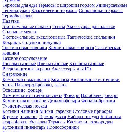
Термосы для еды
Термосы с широким горлом
Универсальные
Термокружки
Классические термосы
Спортивные термосы
Термобутылки
Палатки
Экстремальные палатки
Тенты
Аксессуары для палаток
Спальные мешки
Экстремальные, эксклюзивные
Тактические спальники
Коврики, сидушки, подушки
Трекинговые коврики
Кемпинговые коврики
Тактические
коврики
Газовое оборудование
Горелки газовые
Плиты газовые
Баллоны газовые
Ветрозащитные экраны
Аксессуары для ГО
Снаряжение
Комплекты выживания
Компасы
Автономные источники
тепла
Паракорд
Брелоки, разное
Освещение, фонари
Химические источники света
Фонари
Налобные фонари
Кемпинговые фонари
Динамо-фонари
Фонари-брелоки
Туристическая посуда
Котелки
Чайники
Миски, тарелки
Столовые приборы
Кружки, стаканы
Термокружки
Наборы посуды
Канистры,
ведра
Фляги, бутылки
Термосы
Кастрюли, сковородки
Кухонный инвентарь
Плодосборники