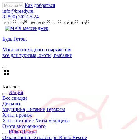
Как добраться
info@bready.ru
8 (800) 302-25-24
00
00
00
00
00
00
Пн 09
- 18
| Вт-Пт 09
- 20
| Сб 10
- 18
Будь Готов
.
Магазин походного снаряжения
все для туризма, охоты, рыбалки
Каталог
Акции
Все скидки
Дисконт
Медицина
Питание
Термосы
Хиты продаж
Хиты питание
Хиты медицина
Охота вкусненького
Rhino Rescue
Окклюзионные пластыри Rhino Rescue