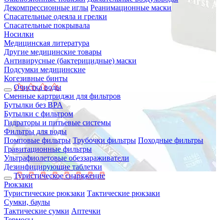
Декомпрессионные иглы
Реанимационные маски
Спасательные одеяла и грелки
Спасательные покрывала
Носилки
Медицинская литература
Другие медицинские товары
Антивирусные (бактерицидные) маски
Подсумки медицинские
Когезивные бинты
Очистка воды
Сменные картриджи для фильтров
Бутылки без BPA
Бутылки с фильтром
Гидраторы и питьевые системы
Фильтры для воды
Помповые фильтры
Трубочки фильтры
Походные фильтры
Гравитационные фильтры
Ультрафиолетовые обеззараживатели
Дезинфицирующие таблетки
Туристическое снаряжение
Рюкзаки
Туристические рюкзаки
Тактические рюкзаки
Сумки, баулы
Тактические сумки
Аптечки
Термосы