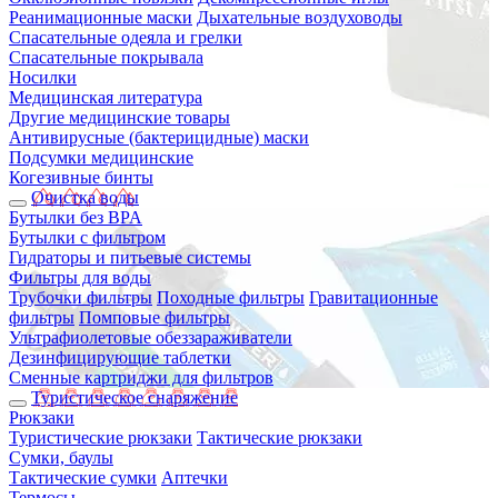
Реанимационные маски
Дыхательные воздуховоды
Спасательные одеяла и грелки
Спасательные покрывала
Носилки
Медицинская литература
Другие медицинские товары
Антивирусные (бактерицидные) маски
Подсумки медицинские
Когезивные бинты
Очистка воды
Бутылки без BPA
Бутылки с фильтром
Гидраторы и питьевые системы
Фильтры для воды
Трубочки фильтры
Походные фильтры
Гравитационные
фильтры
Помповые фильтры
Ультрафиолетовые обеззараживатели
Дезинфицирующие таблетки
Сменные картриджи для фильтров
Туристическое снаряжение
Рюкзаки
Туристические рюкзаки
Тактические рюкзаки
Сумки, баулы
Тактические сумки
Аптечки
Термосы