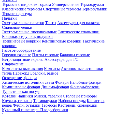
Термосы с широким горлом
Универсальные
Термокружки
Классические термосы
Спортивные термосы
Термобутылки
Термосы для еды
Палатки
Экстремальные палатки
Тенты
Аксессуары для палаток
Спальные мешки
Экстремальные, эксклюзивные
Тактические спальники
Коврики, сидушки, подушки
Трекинговые коврики
Кемпинговые коврики
Тактические
коврики
Газовое оборудование
Горелки газовые
Плиты газовые
Баллоны газовые
Ветрозащитные экраны
Аксессуары для ГО
Снаряжение
Комплекты выживания
Компасы
Автономные источники
тепла
Паракорд
Брелоки, разное
Освещение, фонари
Химические источники света
Фонари
Налобные фонари
Кемпинговые фонари
Динамо-фонари
Фонари-брелоки
Туристическая посуда
Котелки
Чайники
Миски, тарелки
Столовые приборы
Кружки, стаканы
Термокружки
Наборы посуды
Канистры,
ведра
Фляги, бутылки
Термосы
Кастрюли, сковородки
Кухонный инвентарь
Плодосборники