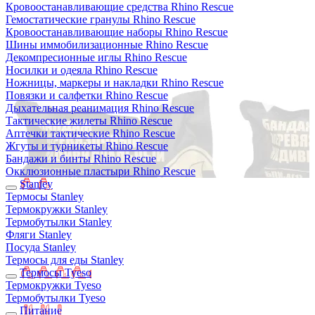
Кровоостанавливающие средства Rhino Rescue
Гемостатические гранулы Rhino Rescue
Кровоостанавливающие наборы Rhino Rescue
Шины иммобилизационные Rhino Rescue
Декомпресионные иглы Rhino Rescue
Носилки и одеяла Rhino Rescue
Ножницы, маркеры и накладки Rhino Rescue
Повязки и салфетки Rhino Rescue
Дыхательная реанимация Rhino Rescue
Тактические жилеты Rhino Rescue
Аптечки тактические Rhino Rescue
Жгуты и турникеты Rhino Rescue
Бандажи и бинты Rhino Rescue
Окклюзионные пластыри Rhino Rescue
Stanley
Термосы Stanley
Термокружки Stanley
Термобутылки Stanley
Фляги Stanley
Посуда Stanley
Термосы для еды Stanley
Термосы Tyeso
Термокружки Tyeso
Термобутылки Tyeso
Питание