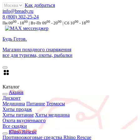
Как добраться
info@bready.ru
8 (800) 302-25-24
00
00
00
00
00
00
Пн 09
- 18
| Вт-Пт 09
- 20
| Сб 10
- 18
Будь Готов
.
Магазин походного снаряжения
все для туризма, охоты, рыбалки
Каталог
Акции
Дисконт
Медицина
Питание
Термосы
Хиты продаж
Хиты питание
Хиты медицина
Охота вкусненького
Все скидки
Rhino Rescue
Противоожоговые средства Rhino Rescue