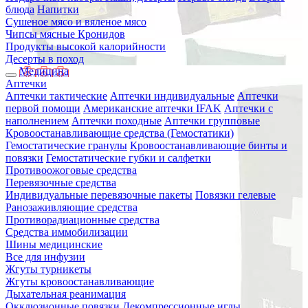
блюда
Напитки
Сушеное мясо и вяленое мясо
Чипсы мясные Кронидов
Продукты высокой калорийности
Десерты в поход
Медицина
Аптечки
Аптечки тактические
Аптечки индивидуальные
Аптечки
первой помощи
Американские аптечки IFAK
Аптечки с
наполнением
Аптечки походные
Аптечки групповые
Кровоостанавливающие средства (Гемостатики)
Гемостатические гранулы
Кровоостанавливающие бинты и
повязки
Гемостатические губки и салфетки
Противоожоговые средства
Перевязочные средства
Индивидуальные перевязочные пакеты
Повязки гелевые
Ранозаживляющие средства
Противорадиационные средства
Средства иммобилизации
Шины медицинские
Все для инфузии
Жгуты турникеты
Жгуты кровоостанавливающие
Дыхательная реанимация
Окклюзионные повязки
Декомпрессионные иглы