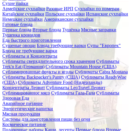
Сухие пайки
Армейские сухпайки
Разовые ИРП
Сухпайки по номерам
Китайские сухпайки
Польские сухпайки
Испанские сухпайки
Немецкие сухпайки
Американские сухпайки
Готовые блюда
Первые блюда
Вторые блюда
Тушёнка
Мясные заправки
Тушенка кронидов
Еда быстрого приготовления
Сушеные овощи
Блюда требующие варки
Супы "Европек"
Блюда не требующие варки
Сублиматы и Концентраты
Сублиматы сверхдлительного срока хранения
Сублиматы
Trek'n Eat (Германия)
Сублиматы Mountain House (США)
Сублимированные фрукты и ягоды
Сублиматы Cabra Montana
Сублиматы Backpacker's Pantry (США)
Сублиматы ReadyWise
(США)
Сублиматы Adventure Food (Нидерланды)
Концентраты Леовит
Сублиматы LeoTravel Леовит
Сублимированное мясо
Сублиматы Гала-Гала
Сублиматы
Здоровая Еда
Аварийное питание
Энергетические напитки
Мясная продукция
Системы для приготовления пищи без огня
Космическое питание
Подарочные наборы
Каши, десерты
Первые блюда
Вторые