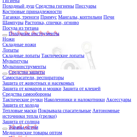
Гигиена
Походный душ
Средства гигиены
Писсуары
Костровые принадлежности
Таганки, треноги
Примус
Мангалы, коптильни
Печи
Шампуры
Растопка, спички, огниво
Посуда из титана
Походные инструменты
Ножи
Складные ножи
Лопаты
Складные лопаты
Тактические лопаты
Мультитулы
Мультиинструменты
Средства защиты
Самоспасатели, респираторы
Защита от животных и насекомых
Защита от комаров и мошки
Защита от клещей
Средства самообороны
Тактические ручки
Наколенники и налокотники
Аксессуары
Защита от холода
Тепловые маски
Покрывала спасательные
Автономные
источники тепла (грелки)
Защита от солнца
Товары оптом
Медицинские товары оптом