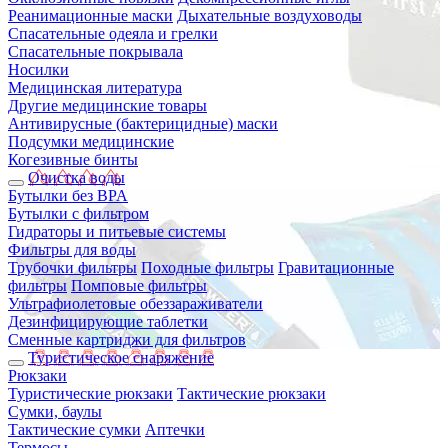
Реанимационные маски
Дыхательные воздуховоды
Спасательные одеяла и грелки
Спасательные покрывала
Носилки
Медицинская литература
Другие медицинские товары
Антивирусные (бактерицидные) маски
Подсумки медицинские
Когезивные бинты
Очистка воды
Бутылки без BPA
Бутылки с фильтром
Гидраторы и питьевые системы
Фильтры для воды
Трубочки фильтры
Походные фильтры
Гравитационные
фильтры
Помповые фильтры
Ультрафиолетовые обеззараживатели
Дезинфицирующие таблетки
Сменные картриджи для фильтров
Туристическое снаряжение
Рюкзаки
Туристические рюкзаки
Тактические рюкзаки
Сумки, баулы
Тактические сумки
Аптечки
Термосы