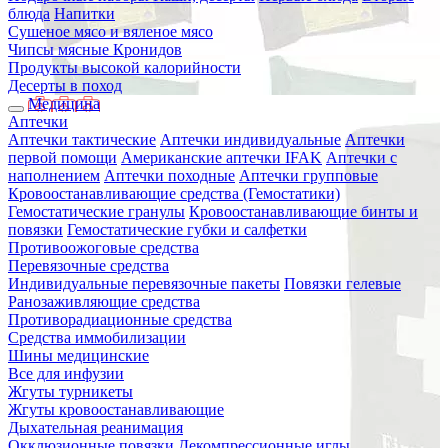
блюда
Напитки
Сушеное мясо и вяленое мясо
Чипсы мясные Кронидов
Продукты высокой калорийности
Десерты в поход
Медицина
Аптечки
Аптечки тактические
Аптечки индивидуальные
Аптечки
первой помощи
Американские аптечки IFAK
Аптечки с
наполнением
Аптечки походные
Аптечки групповые
Кровоостанавливающие средства (Гемостатики)
Гемостатические гранулы
Кровоостанавливающие бинты и
повязки
Гемостатические губки и салфетки
Противоожоговые средства
Перевязочные средства
Индивидуальные перевязочные пакеты
Повязки гелевые
Ранозаживляющие средства
Противорадиационные средства
Средства иммобилизации
Шины медицинские
Все для инфузии
Жгуты турникеты
Жгуты кровоостанавливающие
Дыхательная реанимация
Окклюзионные повязки
Декомпрессионные иглы