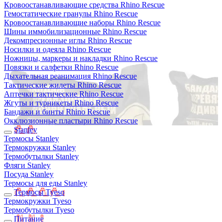
Кровоостанавливающие средства Rhino Rescue
Гемостатические гранулы Rhino Rescue
Кровоостанавливающие наборы Rhino Rescue
Шины иммобилизационные Rhino Rescue
Декомпресионные иглы Rhino Rescue
Носилки и одеяла Rhino Rescue
Ножницы, маркеры и накладки Rhino Rescue
Повязки и салфетки Rhino Rescue
Дыхательная реанимация Rhino Rescue
Тактические жилеты Rhino Rescue
Аптечки тактические Rhino Rescue
Жгуты и турникеты Rhino Rescue
Бандажи и бинты Rhino Rescue
Окклюзионные пластыри Rhino Rescue
Stanley
Термосы Stanley
Термокружки Stanley
Термобутылки Stanley
Фляги Stanley
Посуда Stanley
Термосы для еды Stanley
Термосы Tyeso
Термокружки Tyeso
Термобутылки Tyeso
Питание