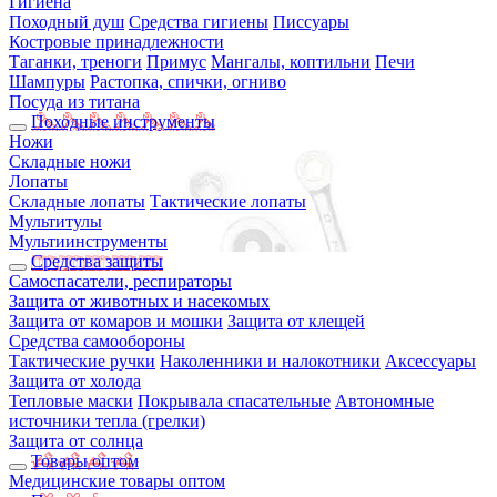
Гигиена
Походный душ
Средства гигиены
Писсуары
Костровые принадлежности
Таганки, треноги
Примус
Мангалы, коптильни
Печи
Шампуры
Растопка, спички, огниво
Посуда из титана
Походные инструменты
Ножи
Складные ножи
Лопаты
Складные лопаты
Тактические лопаты
Мультитулы
Мультиинструменты
Средства защиты
Самоспасатели, респираторы
Защита от животных и насекомых
Защита от комаров и мошки
Защита от клещей
Средства самообороны
Тактические ручки
Наколенники и налокотники
Аксессуары
Защита от холода
Тепловые маски
Покрывала спасательные
Автономные
источники тепла (грелки)
Защита от солнца
Товары оптом
Медицинские товары оптом