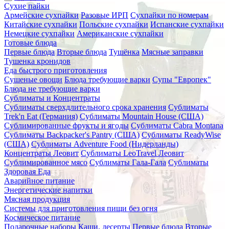
Сухие пайки
Армейские сухпайки
Разовые ИРП
Сухпайки по номерам
Китайские сухпайки
Польские сухпайки
Испанские сухпайки
Немецкие сухпайки
Американские сухпайки
Готовые блюда
Первые блюда
Вторые блюда
Тушёнка
Мясные заправки
Тушенка кронидов
Еда быстрого приготовления
Сушеные овощи
Блюда требующие варки
Супы "Европек"
Блюда не требующие варки
Сублиматы и Концентраты
Сублиматы сверхдлительного срока хранения
Сублиматы
Trek'n Eat (Германия)
Сублиматы Mountain House (США)
Сублимированные фрукты и ягоды
Сублиматы Cabra Montana
Сублиматы Backpacker's Pantry (США)
Сублиматы ReadyWise
(США)
Сублиматы Adventure Food (Нидерланды)
Концентраты Леовит
Сублиматы LeoTravel Леовит
Сублимированное мясо
Сублиматы Гала-Гала
Сублиматы
Здоровая Еда
Аварийное питание
Энергетические напитки
Мясная продукция
Системы для приготовления пищи без огня
Космическое питание
Подарочные наборы
Каши, десерты
Первые блюда
Вторые