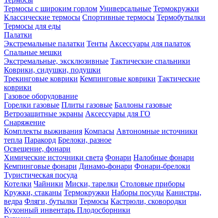
Термосы с широким горлом
Универсальные
Термокружки
Классические термосы
Спортивные термосы
Термобутылки
Термосы для еды
Палатки
Экстремальные палатки
Тенты
Аксессуары для палаток
Спальные мешки
Экстремальные, эксклюзивные
Тактические спальники
Коврики, сидушки, подушки
Трекинговые коврики
Кемпинговые коврики
Тактические
коврики
Газовое оборудование
Горелки газовые
Плиты газовые
Баллоны газовые
Ветрозащитные экраны
Аксессуары для ГО
Снаряжение
Комплекты выживания
Компасы
Автономные источники
тепла
Паракорд
Брелоки, разное
Освещение, фонари
Химические источники света
Фонари
Налобные фонари
Кемпинговые фонари
Динамо-фонари
Фонари-брелоки
Туристическая посуда
Котелки
Чайники
Миски, тарелки
Столовые приборы
Кружки, стаканы
Термокружки
Наборы посуды
Канистры,
ведра
Фляги, бутылки
Термосы
Кастрюли, сковородки
Кухонный инвентарь
Плодосборники