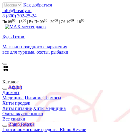
Как добраться
info@bready.ru
8 (800) 302-25-24
00
00
00
00
00
00
Пн 09
- 18
| Вт-Пт 09
- 20
| Сб 10
- 18
Будь Готов
.
Магазин походного снаряжения
все для туризма, охоты, рыбалки
Каталог
Акции
Дисконт
Медицина
Питание
Термосы
Хиты продаж
Хиты питание
Хиты медицина
Охота вкусненького
Все скидки
Rhino Rescue
Противоожоговые средства Rhino Rescue