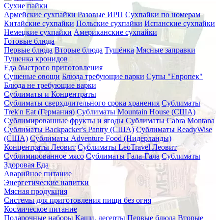
Сухие пайки
Армейские сухпайки
Разовые ИРП
Сухпайки по номерам
Китайские сухпайки
Польские сухпайки
Испанские сухпайки
Немецкие сухпайки
Американские сухпайки
Готовые блюда
Первые блюда
Вторые блюда
Тушёнка
Мясные заправки
Тушенка кронидов
Еда быстрого приготовления
Сушеные овощи
Блюда требующие варки
Супы "Европек"
Блюда не требующие варки
Сублиматы и Концентраты
Сублиматы сверхдлительного срока хранения
Сублиматы
Trek'n Eat (Германия)
Сублиматы Mountain House (США)
Сублимированные фрукты и ягоды
Сублиматы Cabra Montana
Сублиматы Backpacker's Pantry (США)
Сублиматы ReadyWise
(США)
Сублиматы Adventure Food (Нидерланды)
Концентраты Леовит
Сублиматы LeoTravel Леовит
Сублимированное мясо
Сублиматы Гала-Гала
Сублиматы
Здоровая Еда
Аварийное питание
Энергетические напитки
Мясная продукция
Системы для приготовления пищи без огня
Космическое питание
Подарочные наборы
Каши, десерты
Первые блюда
Вторые