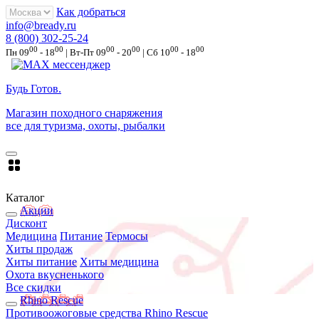
Как добраться
info@bready.ru
8 (800) 302-25-24
00
00
00
00
00
00
Пн 09
- 18
| Вт-Пт 09
- 20
| Сб 10
- 18
Будь Готов
.
Магазин походного снаряжения
все для туризма, охоты, рыбалки
Каталог
Акции
Дисконт
Медицина
Питание
Термосы
Хиты продаж
Хиты питание
Хиты медицина
Охота вкусненького
Все скидки
Rhino Rescue
Противоожоговые средства Rhino Rescue