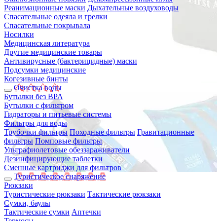
Реанимационные маски
Дыхательные воздуховоды
Спасательные одеяла и грелки
Спасательные покрывала
Носилки
Медицинская литература
Другие медицинские товары
Антивирусные (бактерицидные) маски
Подсумки медицинские
Когезивные бинты
Очистка воды
Бутылки без BPA
Бутылки с фильтром
Гидраторы и питьевые системы
Фильтры для воды
Трубочки фильтры
Походные фильтры
Гравитационные
фильтры
Помповые фильтры
Ультрафиолетовые обеззараживатели
Дезинфицирующие таблетки
Сменные картриджи для фильтров
Туристическое снаряжение
Рюкзаки
Туристические рюкзаки
Тактические рюкзаки
Сумки, баулы
Тактические сумки
Аптечки
Термосы