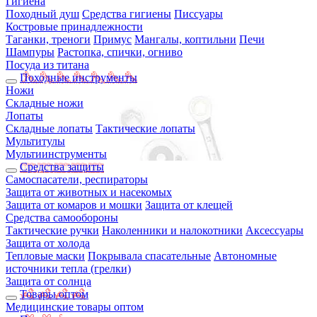
Гигиена
Походный душ
Средства гигиены
Писсуары
Костровые принадлежности
Таганки, треноги
Примус
Мангалы, коптильни
Печи
Шампуры
Растопка, спички, огниво
Посуда из титана
Походные инструменты
Ножи
Складные ножи
Лопаты
Складные лопаты
Тактические лопаты
Мультитулы
Мультиинструменты
Средства защиты
Самоспасатели, респираторы
Защита от животных и насекомых
Защита от комаров и мошки
Защита от клещей
Средства самообороны
Тактические ручки
Наколенники и налокотники
Аксессуары
Защита от холода
Тепловые маски
Покрывала спасательные
Автономные
источники тепла (грелки)
Защита от солнца
Товары оптом
Медицинские товары оптом