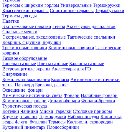
Термосы с широким горлом
Универсальные
Термокружки
Классические термосы
Спортивные термосы
Термобутылки
Термосы для еды
Палатки
Экстремальные палатки
Тенты
Аксессуары для палаток
Спальные мешки
Экстремальные, эксклюзивные
Тактические спальники
Коврики, сидушки, подушки
Трекинговые коврики
Кемпинговые коврики
Тактические
коврики
Газовое оборудование
Горелки газовые
Плиты газовые
Баллоны газовые
Ветрозащитные экраны
Аксессуары для ГО
Снаряжение
Комплекты выживания
Компасы
Автономные источники
тепла
Паракорд
Брелоки, разное
Освещение, фонари
Химические источники света
Фонари
Налобные фонари
Кемпинговые фонари
Динамо-фонари
Фонари-брелоки
Туристическая посуда
Котелки
Чайники
Миски, тарелки
Столовые приборы
Кружки, стаканы
Термокружки
Наборы посуды
Канистры,
ведра
Фляги, бутылки
Термосы
Кастрюли, сковородки
Кухонный инвентарь
Плодосборники