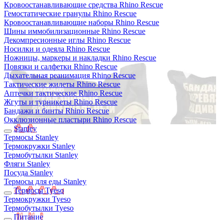
Кровоостанавливающие средства Rhino Rescue
Гемостатические гранулы Rhino Rescue
Кровоостанавливающие наборы Rhino Rescue
Шины иммобилизационные Rhino Rescue
Декомпресионные иглы Rhino Rescue
Носилки и одеяла Rhino Rescue
Ножницы, маркеры и накладки Rhino Rescue
Повязки и салфетки Rhino Rescue
Дыхательная реанимация Rhino Rescue
Тактические жилеты Rhino Rescue
Аптечки тактические Rhino Rescue
Жгуты и турникеты Rhino Rescue
Бандажи и бинты Rhino Rescue
Окклюзионные пластыри Rhino Rescue
Stanley
Термосы Stanley
Термокружки Stanley
Термобутылки Stanley
Фляги Stanley
Посуда Stanley
Термосы для еды Stanley
Термосы Tyeso
Термокружки Tyeso
Термобутылки Tyeso
Питание