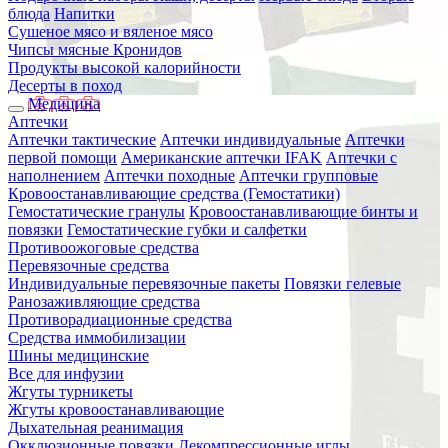
блюда
Напитки
Сушеное мясо и вяленое мясо
Чипсы мясные Кронидов
Продукты высокой калорийности
Десерты в поход
Медицина
Аптечки
Аптечки тактические
Аптечки индивидуальные
Аптечки
первой помощи
Американские аптечки IFAK
Аптечки с
наполнением
Аптечки походные
Аптечки групповые
Кровоостанавливающие средства (Гемостатики)
Гемостатические гранулы
Кровоостанавливающие бинты и
повязки
Гемостатические губки и салфетки
Противоожоговые средства
Перевязочные средства
Индивидуальные перевязочные пакеты
Повязки гелевые
Ранозаживляющие средства
Противорадиационные средства
Средства иммобилизации
Шины медицинские
Все для инфузии
Жгуты турникеты
Жгуты кровоостанавливающие
Дыхательная реанимация
Окклюзионные повязки
Декомпрессионные иглы