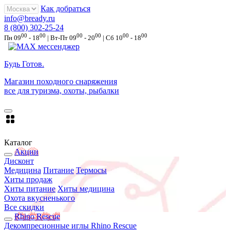
Как добраться
info@bready.ru
8 (800) 302-25-24
00
00
00
00
00
00
Пн 09
- 18
| Вт-Пт 09
- 20
| Сб 10
- 18
Будь Готов
.
Магазин походного снаряжения
все для туризма, охоты, рыбалки
Каталог
Акции
Дисконт
Медицина
Питание
Термосы
Хиты продаж
Хиты питание
Хиты медицина
Охота вкусненького
Все скидки
Rhino Rescue
Декомпресионные иглы Rhino Rescue