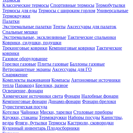
Классические термосы
Спортивные термосы
Термобутылки
Термосы для еды
Термосы с широким горлом
Универсальные
Термокружки
Палатки
Экстремальные палатки
Тенты
Аксессуары для палаток
Спальные мешки
Экстремальные, эксклюзивные
Тактические спальники
Коврики, сидушки, подушки
Трекинговые коврики
Кемпинговые коврики
Тактические
коврики
Газовое оборудование
Горелки газовые
Плиты газовые
Баллоны газовые
Ветрозащитные экраны
Аксессуары для ГО
Снаряжение
Комплекты выживания
Компасы
Автономные источники
тепла
Паракорд
Брелоки, разное
Освещение, фонари
Химические источники света
Фонари
Налобные фонари
Кемпинговые фонари
Динамо-фонари
Фонари-брелоки
Туристическая посуда
Котелки
Чайники
Миски, тарелки
Столовые приборы
Кружки, стаканы
Термокружки
Наборы посуды
Канистры,
ведра
Фляги, бутылки
Термосы
Кастрюли, сковородки
Кухонный инвентарь
Плодосборники