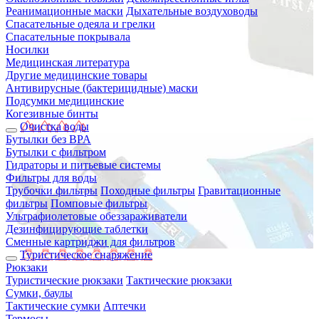
Реанимационные маски
Дыхательные воздуховоды
Спасательные одеяла и грелки
Спасательные покрывала
Носилки
Медицинская литература
Другие медицинские товары
Антивирусные (бактерицидные) маски
Подсумки медицинские
Когезивные бинты
Очистка воды
Бутылки без BPA
Бутылки с фильтром
Гидраторы и питьевые системы
Фильтры для воды
Трубочки фильтры
Походные фильтры
Гравитационные
фильтры
Помповые фильтры
Ультрафиолетовые обеззараживатели
Дезинфицирующие таблетки
Сменные картриджи для фильтров
Туристическое снаряжение
Рюкзаки
Туристические рюкзаки
Тактические рюкзаки
Сумки, баулы
Тактические сумки
Аптечки
Термосы