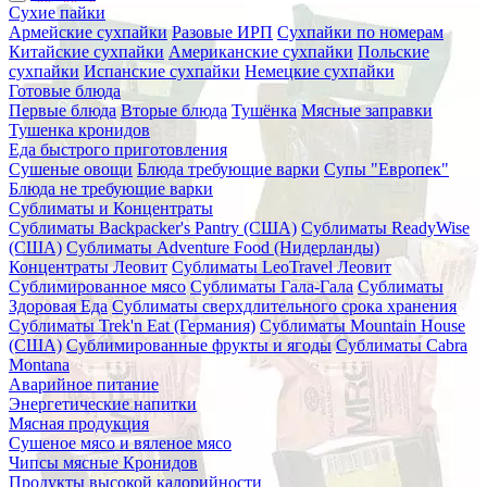
Сухие пайки
Армейские сухпайки
Разовые ИРП
Сухпайки по номерам
Китайские сухпайки
Американские сухпайки
Польские
сухпайки
Испанские сухпайки
Немецкие сухпайки
Готовые блюда
Первые блюда
Вторые блюда
Тушёнка
Мясные заправки
Тушенка кронидов
Еда быстрого приготовления
Сушеные овощи
Блюда требующие варки
Супы "Европек"
Блюда не требующие варки
Сублиматы и Концентраты
Сублиматы Backpacker's Pantry (США)
Сублиматы ReadyWise
(США)
Сублиматы Adventure Food (Нидерланды)
Концентраты Леовит
Сублиматы LeoTravel Леовит
Сублимированное мясо
Сублиматы Гала-Гала
Сублиматы
Здоровая Еда
Сублиматы сверхдлительного срока хранения
Сублиматы Trek'n Eat (Германия)
Сублиматы Mountain House
(США)
Сублимированные фрукты и ягоды
Сублиматы Cabra
Montana
Аварийное питание
Энергетические напитки
Мясная продукция
Сушеное мясо и вяленое мясо
Чипсы мясные Кронидов
Продукты высокой калорийности