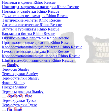
Носилки и одеяла Rhino Rescue
Ножницы, маркеры и накладки Rhino Rescue
Повязки и салфетки Rhino Rescue
Дыхательная реанимация Rhino Rescue
Тактические жилеты Rhino Rescue
Аптечки тактические Rhino Rescue
Жгуты и турникеты Rhino Rescue
Бандажи и бинты Rhino Rescue
Окклюзионные пластыри Rhino Rescue
Противоожоговые средства Rhino Rescue
Кровоостанавливающие средства Rhino Rescue
Гемостатические гранулы Rhino Rescue
Кровоостанавливающие наборы Rhino Rescue
Шины иммобилизационные Rhino Rescue
Stanley
Термосы Stanley
Термокружки Stanley
Термобутылки Stanley
Фляги Stanley
Посуда Stanley
Термосы для еды Stanley
Термосы Tyeso
Термокружки Tyeso
Термобутылки Tyeso
Питание