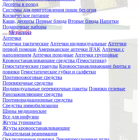
Десерты в поход
Системы для приготовления пищи без огня
Космическое питание
Каши, десерты
Первые блюда
Вторые блюда
Напитки
Подарочные наборы
Медицина
Аптечки
Аптечки тактические
Аптечки индивидуальные
Аптечки
первой помощи
Американские аптечки IFAK
Аптечки с
наполнением
Аптечки походные
Аптечки групповые
Кровоостанавливающие средства (Гемостатики)
Гемостатические гранулы
Кровоостанавливающие бинты и
повязки
Гемостатические губки и салфетки
Противоожоговые средства
Перевязочные средства
Индивидуальные перевязочные пакеты
Повязки гелевые
Ранозаживляющие средства
Противорадиационные средства
Средства иммобилизации
Шины медицинские
Все для инфузии
Жгуты турникеты
Жгуты кровоостанавливающие
Дыхательная реанимация
Окклюзионные повязки
Декомпрессионные иглы