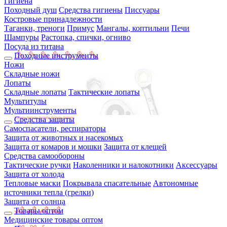
Гигиена
Походный душ
Средства гигиены
Писсуары
Костровые принадлежности
Таганки, треноги
Примус
Мангалы, коптильни
Печи
Шампуры
Растопка, спички, огниво
Посуда из титана
Походные инструменты
Ножи
Складные ножи
Лопаты
Складные лопаты
Тактические лопаты
Мультитулы
Мультиинструменты
Средства защиты
Самоспасатели, респираторы
Защита от животных и насекомых
Защита от комаров и мошки
Защита от клещей
Средства самообороны
Тактические ручки
Наколенники и налокотники
Аксессуары
Защита от холода
Тепловые маски
Покрывала спасательные
Автономные
источники тепла (грелки)
Защита от солнца
Товары оптом
Медицинские товары оптом