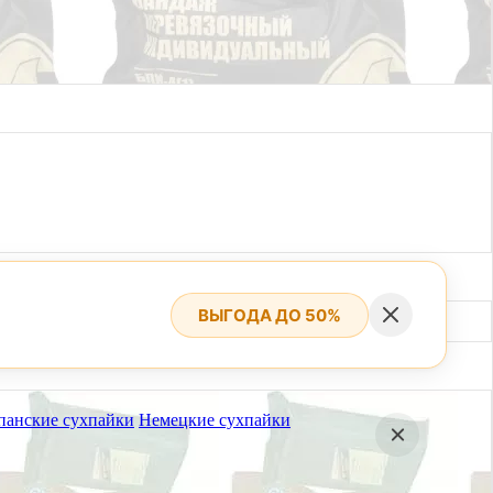
ВЫГОДА ДО 50%
панские сухпайки
Немецкие сухпайки