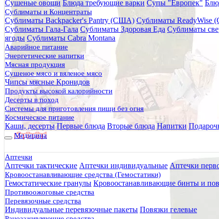
Сушеные овощи
Блюда требующие варки
Супы "Европек"
Блю
Главная
Сублиматы и Концентраты
Каталог товаров
Сублиматы Backpacker's Pantry (США)
Сублиматы ReadyWise 
Туристическое снаряжение
Сублиматы Гала-Гала
Сублиматы Здоровая Еда
Сублиматы све
Палатки
ягоды
Сублиматы Cabra Montana
Аксессуары для палаток
Аварийное питание
Титановые колышки-крючки TOAKS 6 шт.
Энергетические напитки
Мясная продукция
Титановые колышки-крючки 
Сушеное мясо и вяленое мясо
Чипсы мясные Кронидов
Продукты высокой калорийности
Десерты в поход
Системы для приготовления пищи без огня
Космическое питание
Каши, десерты
Первые блюда
Вторые блюда
Напитки
Подароч
Медицина
Аптечки
Аптечки тактические
Аптечки индивидуальные
Аптечки перв
Кровоостанавливающие средства (Гемостатики)
Гемостатические гранулы
Кровоостанавливающие бинты и пов
Противоожоговые средства
Перевязочные средства
Индивидуальные перевязочные пакеты
Повязки гелевые
Ранозаживляющие средства