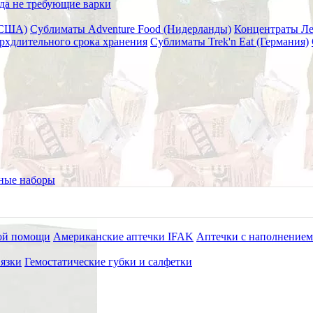
да не требующие варки
(США)
Сублиматы Adventure Food (Нидерланды)
Концентраты Л
рхдлительного срока хранения
Сублиматы Trek'n Eat (Германия)
TOAKS 6 шт.
ные наборы
ой помощи
Американские аптечки IFAK
Аптечки с наполнением
язки
Гемостатические губки и салфетки