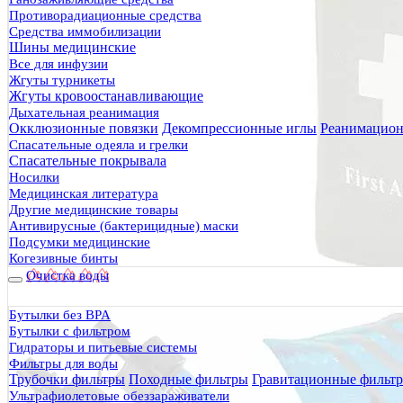
Противорадиационные средства
Средства иммобилизации
Шины медицинские
Все для инфузии
Жгуты турникеты
Жгуты кровоостанавливающие
Дыхательная реанимация
Окклюзионные повязки
Декомпрессионные иглы
Реанимацион
Спасательные одеяла и грелки
Спасательные покрывала
Носилки
Медицинская литература
Другие медицинские товары
Антивирусные (бактерицидные) маски
Подсумки медицинские
Когезивные бинты
Очистка воды
Бутылки без BPA
Бутылки с фильтром
Гидраторы и питьевые системы
Фильтры для воды
Трубочки фильтры
Походные фильтры
Гравитационные фильт
Ультрафиолетовые обеззараживатели