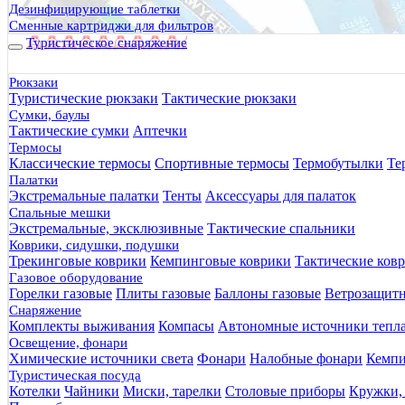
Дезинфицирующие таблетки
Сменные картриджи для фильтров
Туристическое снаряжение
Рюкзаки
Туристические рюкзаки
Тактические рюкзаки
Сумки, баулы
Тактические сумки
Аптечки
Термосы
Классические термосы
Спортивные термосы
Термобутылки
Те
Палатки
Экстремальные палатки
Тенты
Аксессуары для палаток
Спальные мешки
Экстремальные, эксклюзивные
Тактические спальники
Коврики, сидушки, подушки
Трекинговые коврики
Кемпинговые коврики
Тактические ков
Газовое оборудование
Горелки газовые
Плиты газовые
Баллоны газовые
Ветрозащит
Снаряжение
Комплекты выживания
Компасы
Автономные источники тепл
Освещение, фонари
Химические источники света
Фонари
Налобные фонари
Кемпи
Туристическая посуда
Котелки
Чайники
Миски, тарелки
Столовые приборы
Кружки,