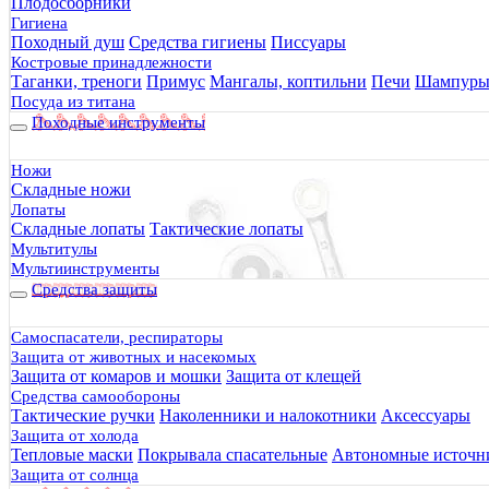
Плодосборники
Гигиена
Походный душ
Средства гигиены
Писсуары
Костровые принадлежности
Таганки, треноги
Примус
Мангалы, коптильни
Печи
Шампур
Посуда из титана
Походные инструменты
Ножи
Складные ножи
Лопаты
Складные лопаты
Тактические лопаты
Мультитулы
Мультиинструменты
Средства защиты
Самоспасатели, респираторы
Защита от животных и насекомых
Защита от комаров и мошки
Защита от клещей
Средства самообороны
Тактические ручки
Наколенники и налокотники
Аксессуары
Защита от холода
Тепловые маски
Покрывала спасательные
Автономные источни
Защита от солнца