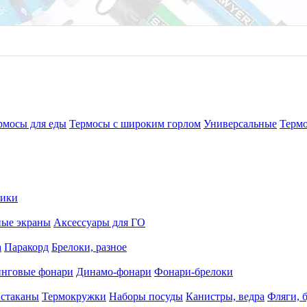
рмосы для еды
Термосы с широким горлом
Универсальные
Терм
рики
ные экраны
Аксессуары для ГО
а
Паракорд
Брелоки, разное
нговые фонари
Динамо-фонари
Фонари-брелоки
 стаканы
Термокружки
Наборы посуды
Канистры, ведра
Фляги, 