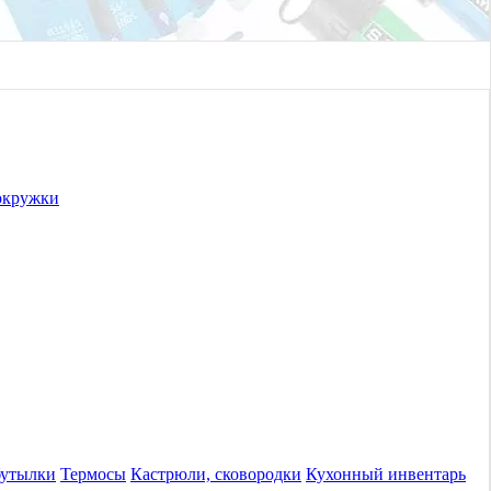
окружки
бутылки
Термосы
Кастрюли, сковородки
Кухонный инвентарь