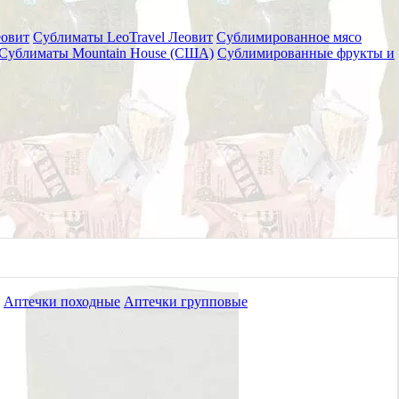
еовит
Сублиматы LeoTravel Леовит
Сублимированное мясо
Сублиматы Mountain House (США)
Сублимированные фрукты и
Аптечки походные
Аптечки групповые