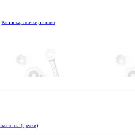
ы
Растопка, спички, огниво
ки тепла (грелки)