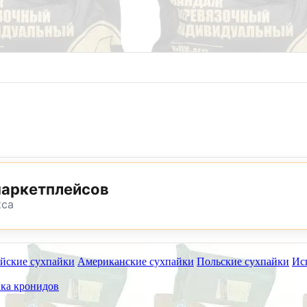
8 (800) 302-25-24
8 (495) 782-73-32
маркетплейсов
кса
йские сухпайки
Американские сухпайки
Польские сухпайки
Ис
ет работать на самовывоз в субботу 8 и 15 августа.
ка кронидов