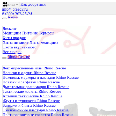
Как добраться
info@bready.ru
8 (800) 302-25-24
Акции
00
00
00
00
00
00
Пн 09
- 18
| Вт-Пт 09
- 20
| Сб 10
- 18
Дисконт
Медицина
Питание
Термосы
Будь Готов
.
Хиты продаж
Хиты питание
Хиты медицина
Магазин походного снаряжения
все для туризма, охоты, рыбалки
Охота вкусненького
Все скидки
Rhino Rescue
Каталог
0 руб.
Декомпресионные иглы Rhino Rescue
0
Носилки и одеяла Rhino Rescue
Ножницы, маркеры и накладки Rhino Rescue
Повязки и салфетки Rhino Rescue
Дыхательная реанимация Rhino Rescue
Тактические жилеты Rhino Rescue
Аптечки тактические Rhino Rescue
0
Жгуты и турникеты Rhino Rescue
Бандажи и бинты Rhino Rescue
Тактическая медицина
Окклюзионные пластыри Rhino Rescue
Еда в дорогу
Противоожоговые средства Rhino Rescue