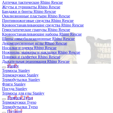
Аптечки тактические Rhino Rescue
Жгуты и турникеты Rhino Rescue
Бандажи и бинты Rhino Rescue
Окклюзионные пластыри Rhino Rescue
Противоожоговые средства Rhino Rescue
Кровоостанавливающие средства Rhino Rescue
Гемостатические гранулы Rhino Rescue
Кровоостанавливающие наборы Rhino Rescue
Шины иммобилизационные Rhino Rescue
Декомпресионные иглы Rhino Rescue
Носилки и одеяла Rhino Rescue
Ножницы, маркеры и накладки Rhino Rescue
Повязки и салфетки Rhino Rescue
Дыхательная реанимация Rhino Rescue
Stanley
Термосы Stanley
Термокружки Stanley
Термобутылки Stanley
Фляги Stanley
Посуда Stanley
Термосы для еды Stanley
Термосы Tyeso
Термокружки Tyeso
Термобутылки Tyeso
Питание