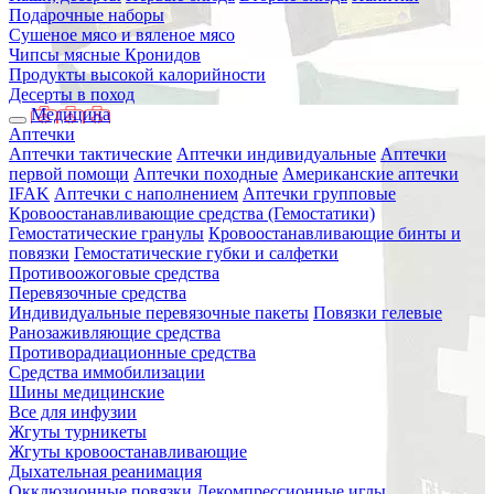
Подарочные наборы
Сушеное мясо и вяленое мясо
Чипсы мясные Кронидов
Продукты высокой калорийности
Десерты в поход
Медицина
Аптечки
Аптечки тактические
Аптечки индивидуальные
Аптечки
первой помощи
Аптечки походные
Американские аптечки
IFAK
Аптечки с наполнением
Аптечки групповые
Кровоостанавливающие средства (Гемостатики)
Гемостатические гранулы
Кровоостанавливающие бинты и
повязки
Гемостатические губки и салфетки
Противоожоговые средства
Перевязочные средства
Индивидуальные перевязочные пакеты
Повязки гелевые
Ранозаживляющие средства
Противорадиационные средства
Средства иммобилизации
Шины медицинские
Все для инфузии
Жгуты турникеты
Жгуты кровоостанавливающие
Дыхательная реанимация
Окклюзионные повязки
Декомпрессионные иглы