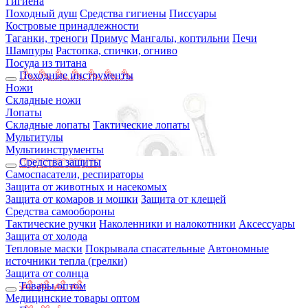
Гигиена
Походный душ
Средства гигиены
Писсуары
Костровые принадлежности
Таганки, треноги
Примус
Мангалы, коптильни
Печи
Шампуры
Растопка, спички, огниво
Посуда из титана
Походные инструменты
Ножи
Складные ножи
Лопаты
Складные лопаты
Тактические лопаты
Мультитулы
Мультиинструменты
Средства защиты
Самоспасатели, респираторы
Защита от животных и насекомых
Защита от комаров и мошки
Защита от клещей
Средства самообороны
Тактические ручки
Наколенники и налокотники
Аксессуары
Защита от холода
Тепловые маски
Покрывала спасательные
Автономные
источники тепла (грелки)
Защита от солнца
Товары оптом
Медицинские товары оптом