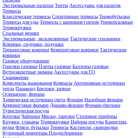
Экстремальные палатки
Тенты
Аксессуары для палаток
Термосы
Классические термосы
Спортивные термосы
Термобутылки
Термосы для еды
Термосы с широким горлом
Универсальные
Термокружки
Спальные мешки
Экстремальные, эксклюзивные
Тактические спальники
Коврики, сидушки, подушки
Трекинговые коврики
Кемпинговые коврики
Тактические
коврики
Газовое оборудование
Горелки газовые
Плиты газовые
Баллоны газовые
Ветрозащитные экраны
Аксессуары для ГО
Снаряжение
Комплекты выживания
Компасы
Автономные источники
тепла
Паракорд
Брелоки, разное
Освещение, фонари
Химические источники света
Фонари
Налобные фонари
Кемпинговые фонари
Динамо-фонари
Фонари-брелоки
Туристическая посуда
Котелки
Чайники
Миски, тарелки
Столовые приборы
Кружки, стаканы
Термокружки
Наборы посуды
Канистры,
ведра
Фляги, бутылки
Термосы
Кастрюли, сковородки
Кухонный инвентарь
Плодосборники