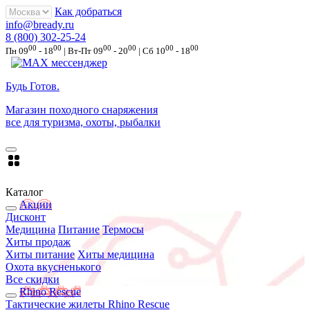
Как добраться
info@bready.ru
8 (800) 302-25-24
00
00
00
00
00
00
Пн 09
- 18
| Вт-Пт 09
- 20
| Сб 10
- 18
Будь Готов
.
Магазин походного снаряжения
все для туризма, охоты, рыбалки
Каталог
Акции
Дисконт
Медицина
Питание
Термосы
Хиты продаж
Хиты питание
Хиты медицина
Охота вкусненького
Все скидки
Rhino Rescue
Тактические жилеты Rhino Rescue