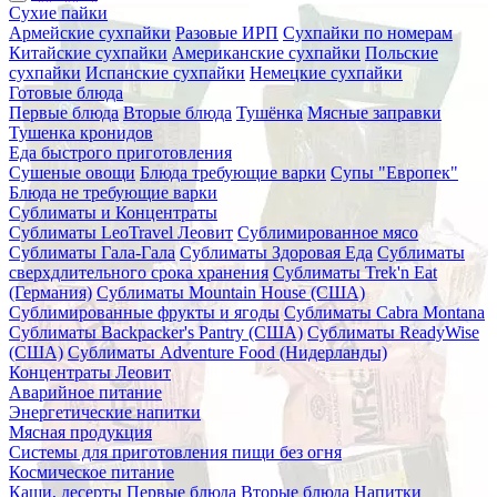
Сухие пайки
Армейские сухпайки
Разовые ИРП
Сухпайки по номерам
Китайские сухпайки
Американские сухпайки
Польские
сухпайки
Испанские сухпайки
Немецкие сухпайки
Готовые блюда
Первые блюда
Вторые блюда
Тушёнка
Мясные заправки
Тушенка кронидов
Еда быстрого приготовления
Сушеные овощи
Блюда требующие варки
Супы "Европек"
Блюда не требующие варки
Сублиматы и Концентраты
Сублиматы LeoTravel Леовит
Сублимированное мясо
Сублиматы Гала-Гала
Сублиматы Здоровая Еда
Сублиматы
сверхдлительного срока хранения
Сублиматы Trek'n Eat
(Германия)
Сублиматы Mountain House (США)
Сублимированные фрукты и ягоды
Сублиматы Cabra Montana
Сублиматы Backpacker's Pantry (США)
Сублиматы ReadyWise
(США)
Сублиматы Adventure Food (Нидерланды)
Концентраты Леовит
Аварийное питание
Энергетические напитки
Мясная продукция
Системы для приготовления пищи без огня
Космическое питание
Каши, десерты
Первые блюда
Вторые блюда
Напитки