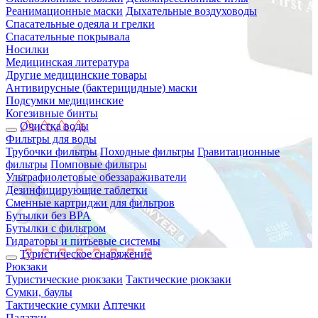
Реанимационные маски
Дыхательные воздуховоды
Спасательные одеяла и грелки
Спасательные покрывала
Носилки
Медицинская литература
Другие медицинские товары
Антивирусные (бактерицидные) маски
Подсумки медицинские
Когезивные бинты
Очистка воды
Фильтры для воды
Трубочки фильтры
Походные фильтры
Гравитационные
фильтры
Помповые фильтры
Ультрафиолетовые обеззараживатели
Дезинфицирующие таблетки
Сменные картриджи для фильтров
Бутылки без BPA
Бутылки с фильтром
Гидраторы и питьевые системы
Туристическое снаряжение
Рюкзаки
Туристические рюкзаки
Тактические рюкзаки
Сумки, баулы
Тактические сумки
Аптечки
Палатки