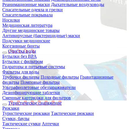
Реанимационные маски
Дыхательные воздуховоды
Спасательные одеяла и грелки
Спасательные покрывала
Носилки
Медицинская литература
Другие медицинские товары
Антивирусные (бактерицидные) маски
Подсумки медицинские
Когезивные бинты
Очистка воды
Бутылки без BPA
Бутылки с фильтром
Гидраторы и питьевые системы
Фильтры для воды
Трубочки фильтры
Походные фильтры
Гравитационные
фильтры
Помповые фильтры
Ультрафиолетовые обеззараживатели
Дезинфицирующие таблетки
Сменные картриджи для фильтров
Туристическое снаряжение
Рюкзаки
Туристические рюкзаки
Тактические рюкзаки
Сумки, баулы
Тактические сумки
Аптечки
Термосы