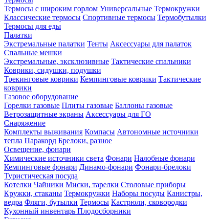
Термосы с широким горлом
Универсальные
Термокружки
Классические термосы
Спортивные термосы
Термобутылки
Термосы для еды
Палатки
Экстремальные палатки
Тенты
Аксессуары для палаток
Спальные мешки
Экстремальные, эксклюзивные
Тактические спальники
Коврики, сидушки, подушки
Трекинговые коврики
Кемпинговые коврики
Тактические
коврики
Газовое оборудование
Горелки газовые
Плиты газовые
Баллоны газовые
Ветрозащитные экраны
Аксессуары для ГО
Снаряжение
Комплекты выживания
Компасы
Автономные источники
тепла
Паракорд
Брелоки, разное
Освещение, фонари
Химические источники света
Фонари
Налобные фонари
Кемпинговые фонари
Динамо-фонари
Фонари-брелоки
Туристическая посуда
Котелки
Чайники
Миски, тарелки
Столовые приборы
Кружки, стаканы
Термокружки
Наборы посуды
Канистры,
ведра
Фляги, бутылки
Термосы
Кастрюли, сковородки
Кухонный инвентарь
Плодосборники