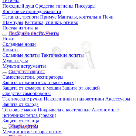
Гигиена
Походный душ
Средства гигиены
Писсуары
Костровые принадлежности
Таганки, треноги
Примус
Мангалы, коптильни
Печи
Шампуры
Растопка, спички, огниво
Посуда из титана
Походные инструменты
Ножи
Складные ножи
Лопаты
Складные лопаты
Тактические лопаты
Мультитулы
Мультиинструменты
Средства защиты
Самоспасатели, респираторы
Защита от животных и насекомых
Защита от комаров и мошки
Защита от клещей
Средства самообороны
Тактические ручки
Наколенники и налокотники
Аксессуары
Защита от холода
Тепловые маски
Покрывала спасательные
Автономные
источники тепла (грелки)
Защита от солнца
Товары оптом
Медицинские товары оптом