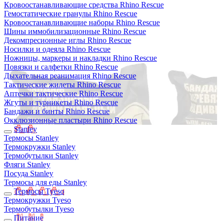
Кровоостанавливающие средства Rhino Rescue
Гемостатические гранулы Rhino Rescue
Кровоостанавливающие наборы Rhino Rescue
Шины иммобилизационные Rhino Rescue
Декомпресионные иглы Rhino Rescue
Носилки и одеяла Rhino Rescue
Ножницы, маркеры и накладки Rhino Rescue
Повязки и салфетки Rhino Rescue
Дыхательная реанимация Rhino Rescue
Тактические жилеты Rhino Rescue
Аптечки тактические Rhino Rescue
Жгуты и турникеты Rhino Rescue
Бандажи и бинты Rhino Rescue
Окклюзионные пластыри Rhino Rescue
Stanley
Термосы Stanley
Термокружки Stanley
Термобутылки Stanley
Фляги Stanley
Посуда Stanley
Термосы для еды Stanley
Термосы Tyeso
Термокружки Tyeso
Термобутылки Tyeso
Питание