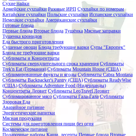
Сухие пайки
Армейские сухпайки
Разовые ИРП
Сухпайки по номерам
Китайские сухпайки
Польские сухпайки
Испанские сухпайки
Немецкие сухпайки
Американские сухпайки
Готовые блюда
Первые блюда
Вторые блюда
Тушёнка
Мясные заправки
Тушенка кронидов
Еда быстрого приготовления
Сушеные овощи
Блюда требующие варки
Супы "Европек"
Блюда не требующие варки
Сублиматы и Концентраты
Сублиматы сверхдлительного срока хранения
Сублиматы
Trek'n Eat (Германия)
Сублиматы Mountain House (США)
Сублимированные фрукты и ягоды
Сублиматы Cabra Montana
Сублиматы Backpacker's Pantry (США)
Сублиматы ReadyWise
(США)
Сублиматы Adventure Food (Нидерланды)
Концентраты Леовит
Сублиматы LeoTravel Леовит
Сублимированное мясо
Сублиматы Гала-Гала
Сублиматы
Здоровая Еда
Аварийное питание
Энергетические напитки
Мясная продукция
Системы для приготовления пищи без огня
Космическое питание
Подарочные наборы
Каши, десерты
Первые блюда
Вторые