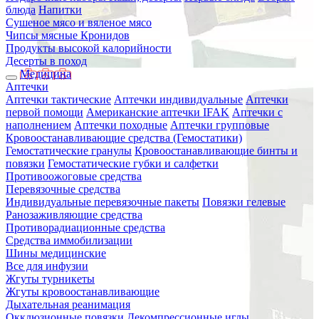
блюда
Напитки
Сушеное мясо и вяленое мясо
Чипсы мясные Кронидов
Продукты высокой калорийности
Десерты в поход
Медицина
Аптечки
Аптечки тактические
Аптечки индивидуальные
Аптечки
первой помощи
Американские аптечки IFAK
Аптечки с
наполнением
Аптечки походные
Аптечки групповые
Кровоостанавливающие средства (Гемостатики)
Гемостатические гранулы
Кровоостанавливающие бинты и
повязки
Гемостатические губки и салфетки
Противоожоговые средства
Перевязочные средства
Индивидуальные перевязочные пакеты
Повязки гелевые
Ранозаживляющие средства
Противорадиационные средства
Средства иммобилизации
Шины медицинские
Все для инфузии
Жгуты турникеты
Жгуты кровоостанавливающие
Дыхательная реанимация
Окклюзионные повязки
Декомпрессионные иглы