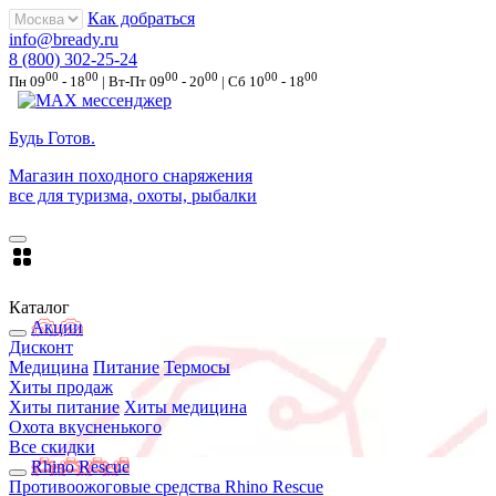
Как добраться
info@bready.ru
8 (800) 302-25-24
00
00
00
00
00
00
Пн 09
- 18
| Вт-Пт 09
- 20
| Сб 10
- 18
Будь Готов
.
Магазин походного снаряжения
все для туризма, охоты, рыбалки
Каталог
Акции
Дисконт
Медицина
Питание
Термосы
Хиты продаж
Хиты питание
Хиты медицина
Охота вкусненького
Все скидки
Rhino Rescue
Противоожоговые средства Rhino Rescue