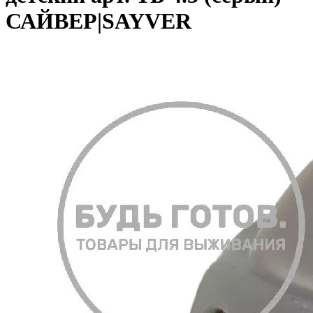
САЙВЕР|SAYVER