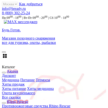
Как добраться
info@bready.ru
8 (800) 302-25-24
00
00
00
00
00
00
Пн 09
- 18
| Вт-Пт 09
- 20
| Сб 10
- 18
Будь Готов
.
Магазин походного снаряжения
все для туризма, охоты, рыбалки
Каталог
Акции
Дисконт
Медицина
Питание
Термосы
Хиты продаж
Хиты питание
Хиты медицина
Охота вкусненького
Все скидки
Rhino Rescue
Противоожоговые средства Rhino Rescue