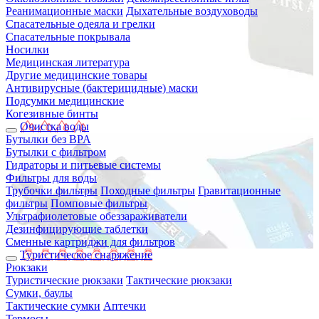
Реанимационные маски
Дыхательные воздуховоды
Спасательные одеяла и грелки
Спасательные покрывала
Носилки
Медицинская литература
Другие медицинские товары
Антивирусные (бактерицидные) маски
Подсумки медицинские
Когезивные бинты
Очистка воды
Бутылки без BPA
Бутылки с фильтром
Гидраторы и питьевые системы
Фильтры для воды
Трубочки фильтры
Походные фильтры
Гравитационные
фильтры
Помповые фильтры
Ультрафиолетовые обеззараживатели
Дезинфицирующие таблетки
Сменные картриджи для фильтров
Туристическое снаряжение
Рюкзаки
Туристические рюкзаки
Тактические рюкзаки
Сумки, баулы
Тактические сумки
Аптечки
Термосы