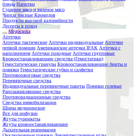
блюда
Напитки
Сушеное мясо и вяленое мясо
Чипсы мясные Кронидов
Продукты высокой калорийности
Десерты в поход
Медицина
Аптечки
Аптечки тактические
Аптечки индивидуальные
Аптечки
первой помощи
Американские аптечки IFAK
Аптечки с
наполнением
Аптечки походные
Аптечки групповые
Кровоостанавливающие средства (Гемостатики)
Гемостатические гранулы
Кровоостанавливающие бинты и
повязки
Гемостатические губки и салфетки
Противоожоговые средства
Перевязочные средства
Индивидуальные перевязочные пакеты
Повязки гелевые
Ранозаживляющие средства
Противорадиационные средства
Средства иммобилизации
Шины медицинские
Все для инфузии
Жгуты турникеты
Жгуты кровоостанавливающие
Дыхательная реанимация
Окклюзионные повязки
Декомпрессионные иглы