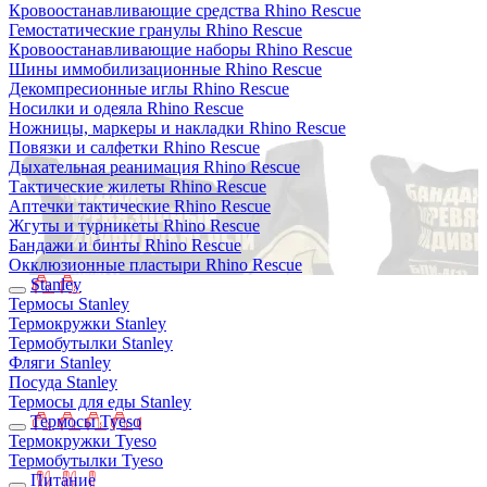
Кровоостанавливающие средства Rhino Rescue
Гемостатические гранулы Rhino Rescue
Кровоостанавливающие наборы Rhino Rescue
Шины иммобилизационные Rhino Rescue
Декомпресионные иглы Rhino Rescue
Носилки и одеяла Rhino Rescue
Ножницы, маркеры и накладки Rhino Rescue
Повязки и салфетки Rhino Rescue
Дыхательная реанимация Rhino Rescue
Тактические жилеты Rhino Rescue
Аптечки тактические Rhino Rescue
Жгуты и турникеты Rhino Rescue
Бандажи и бинты Rhino Rescue
Окклюзионные пластыри Rhino Rescue
Stanley
Термосы Stanley
Термокружки Stanley
Термобутылки Stanley
Фляги Stanley
Посуда Stanley
Термосы для еды Stanley
Термосы Tyeso
Термокружки Tyeso
Термобутылки Tyeso
Питание