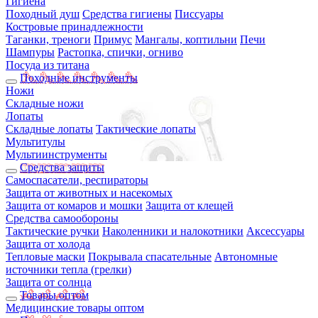
Гигиена
Походный душ
Средства гигиены
Писсуары
Костровые принадлежности
Таганки, треноги
Примус
Мангалы, коптильни
Печи
Шампуры
Растопка, спички, огниво
Посуда из титана
Походные инструменты
Ножи
Складные ножи
Лопаты
Складные лопаты
Тактические лопаты
Мультитулы
Мультиинструменты
Средства защиты
Самоспасатели, респираторы
Защита от животных и насекомых
Защита от комаров и мошки
Защита от клещей
Средства самообороны
Тактические ручки
Наколенники и налокотники
Аксессуары
Защита от холода
Тепловые маски
Покрывала спасательные
Автономные
источники тепла (грелки)
Защита от солнца
Товары оптом
Медицинские товары оптом