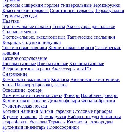
Термосы с широким горлом
Универсальные
Термокружки
Классические термосы
Спортивные термосы
Термобутылки
Термосы для еды
Палатки
Экстремальные палатки
Тенты
Аксессуары для палаток
Спальные мешки
Экстремальные, эксклюзивные
Тактические спальники
Коврики, сидушки, подушки
Трекинговые коврики
Кемпинговые коврики
Тактические
коврики
Газовое оборудование
Горелки газовые
Плиты газовые
Баллоны газовые
Ветрозащитные экраны
Аксессуары для ГО
Снаряжение
Комплекты выживания
Компасы
Автономные источники
тепла
Паракорд
Брелоки, разное
Освещение, фонари
Химические источники света
Фонари
Налобные фонари
Кемпинговые фонари
Динамо-фонари
Фонари-брелоки
Туристическая посуда
Котелки
Чайники
Миски, тарелки
Столовые приборы
Кружки, стаканы
Термокружки
Наборы посуды
Канистры,
ведра
Фляги, бутылки
Термосы
Кастрюли, сковородки
Кухонный инвентарь
Плодосборники