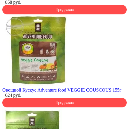
858 руб.
Предзаказ
Овощной Кускус Adventure food VEGGIE COUSCOUS 155г
624 руб.
Предзаказ