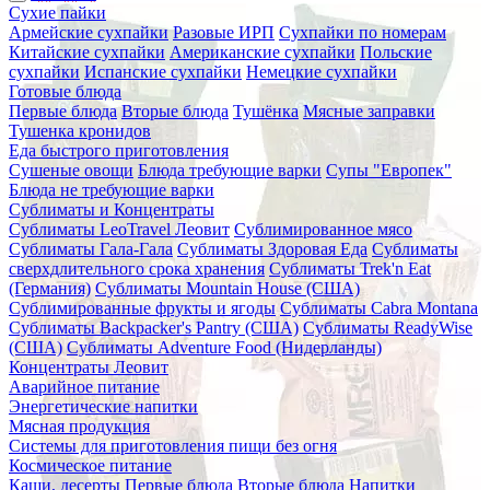
Сухие пайки
Армейские сухпайки
Разовые ИРП
Сухпайки по номерам
Китайские сухпайки
Американские сухпайки
Польские
сухпайки
Испанские сухпайки
Немецкие сухпайки
Готовые блюда
Первые блюда
Вторые блюда
Тушёнка
Мясные заправки
Тушенка кронидов
Еда быстрого приготовления
Сушеные овощи
Блюда требующие варки
Супы "Европек"
Блюда не требующие варки
Сублиматы и Концентраты
Сублиматы LeoTravel Леовит
Сублимированное мясо
Сублиматы Гала-Гала
Сублиматы Здоровая Еда
Сублиматы
сверхдлительного срока хранения
Сублиматы Trek'n Eat
(Германия)
Сублиматы Mountain House (США)
Сублимированные фрукты и ягоды
Сублиматы Cabra Montana
Сублиматы Backpacker's Pantry (США)
Сублиматы ReadyWise
(США)
Сублиматы Adventure Food (Нидерланды)
Концентраты Леовит
Аварийное питание
Энергетические напитки
Мясная продукция
Системы для приготовления пищи без огня
Космическое питание
Каши, десерты
Первые блюда
Вторые блюда
Напитки