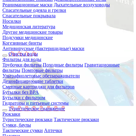
Реанимационные маски
Дыхательные воздуховоды
Спасательные одеяла и грелки
Спасательные покрывала
Носилки
Медицинская литература
Другие медицинские товары
Подсумки медицинские
Когезивные бинты
Антивирусные (бактерицидные) маски
Очистка воды
Фильтры для воды
Трубочки фильтры
Походные фильтры
Гравитационные
фильтры
Помповые фильтры
Ультрафиолетовые обеззараживатели
Дезинфицирующие таблетки
Сменные картриджи для фильтров
Бутылки без BPA
Бутылки с фильтром
Гидраторы и питьевые системы
Туристическое снаряжение
Рюкзаки
Туристические рюкзаки
Тактические рюкзаки
Сумки, баулы
Тактические сумки
Аптечки
Палатки