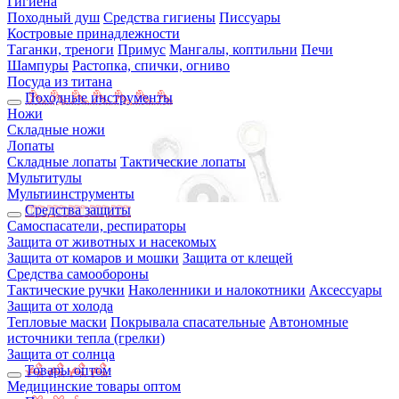
Гигиена
Походный душ
Средства гигиены
Писсуары
Костровые принадлежности
Таганки, треноги
Примус
Мангалы, коптильни
Печи
Шампуры
Растопка, спички, огниво
Посуда из титана
Походные инструменты
Ножи
Складные ножи
Лопаты
Складные лопаты
Тактические лопаты
Мультитулы
Мультиинструменты
Средства защиты
Самоспасатели, респираторы
Защита от животных и насекомых
Защита от комаров и мошки
Защита от клещей
Средства самообороны
Тактические ручки
Наколенники и налокотники
Аксессуары
Защита от холода
Тепловые маски
Покрывала спасательные
Автономные
источники тепла (грелки)
Защита от солнца
Товары оптом
Медицинские товары оптом