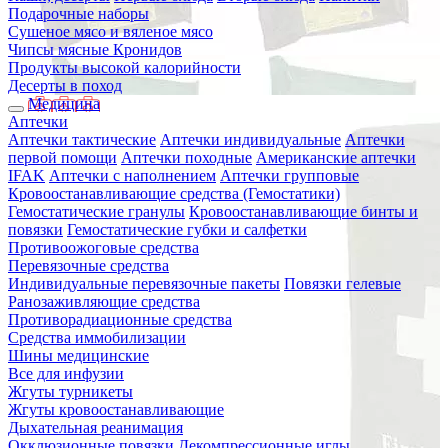
Подарочные наборы
Сушеное мясо и вяленое мясо
Чипсы мясные Кронидов
Продукты высокой калорийности
Десерты в поход
Медицина
Аптечки
Аптечки тактические
Аптечки индивидуальные
Аптечки
первой помощи
Аптечки походные
Американские аптечки
IFAK
Аптечки с наполнением
Аптечки групповые
Кровоостанавливающие средства (Гемостатики)
Гемостатические гранулы
Кровоостанавливающие бинты и
повязки
Гемостатические губки и салфетки
Противоожоговые средства
Перевязочные средства
Индивидуальные перевязочные пакеты
Повязки гелевые
Ранозаживляющие средства
Противорадиационные средства
Средства иммобилизации
Шины медицинские
Все для инфузии
Жгуты турникеты
Жгуты кровоостанавливающие
Дыхательная реанимация
Окклюзионные повязки
Декомпрессионные иглы