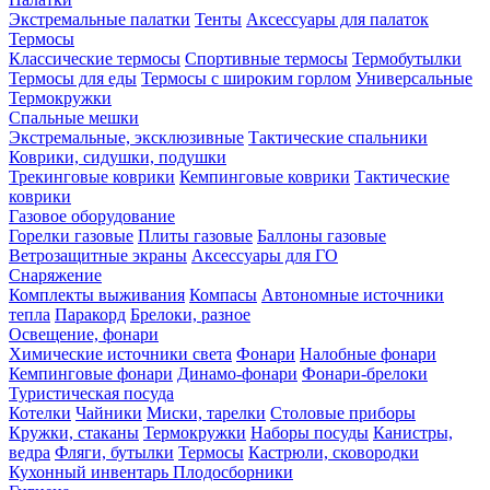
Экстремальные палатки
Тенты
Аксессуары для палаток
Термосы
Классические термосы
Спортивные термосы
Термобутылки
Термосы для еды
Термосы с широким горлом
Универсальные
Термокружки
Спальные мешки
Экстремальные, эксклюзивные
Тактические спальники
Коврики, сидушки, подушки
Трекинговые коврики
Кемпинговые коврики
Тактические
коврики
Газовое оборудование
Горелки газовые
Плиты газовые
Баллоны газовые
Ветрозащитные экраны
Аксессуары для ГО
Снаряжение
Комплекты выживания
Компасы
Автономные источники
тепла
Паракорд
Брелоки, разное
Освещение, фонари
Химические источники света
Фонари
Налобные фонари
Кемпинговые фонари
Динамо-фонари
Фонари-брелоки
Туристическая посуда
Котелки
Чайники
Миски, тарелки
Столовые приборы
Кружки, стаканы
Термокружки
Наборы посуды
Канистры,
ведра
Фляги, бутылки
Термосы
Кастрюли, сковородки
Кухонный инвентарь
Плодосборники