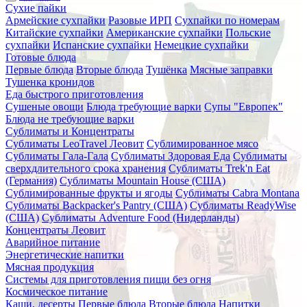
Сухие пайки
Армейские сухпайки
Разовые ИРП
Сухпайки по номерам
Китайские сухпайки
Американские сухпайки
Польские
сухпайки
Испанские сухпайки
Немецкие сухпайки
Готовые блюда
Первые блюда
Вторые блюда
Тушёнка
Мясные заправки
Тушенка кронидов
Еда быстрого приготовления
Сушеные овощи
Блюда требующие варки
Супы "Европек"
Блюда не требующие варки
Сублиматы и Концентраты
Сублиматы LeoTravel Леовит
Сублимированное мясо
Сублиматы Гала-Гала
Сублиматы Здоровая Еда
Сублиматы
сверхдлительного срока хранения
Сублиматы Trek'n Eat
(Германия)
Сублиматы Mountain House (США)
Сублимированные фрукты и ягоды
Сублиматы Cabra Montana
Сублиматы Backpacker's Pantry (США)
Сублиматы ReadyWise
(США)
Сублиматы Adventure Food (Нидерланды)
Концентраты Леовит
Аварийное питание
Энергетические напитки
Мясная продукция
Системы для приготовления пищи без огня
Космическое питание
Каши, десерты
Первые блюда
Вторые блюда
Напитки