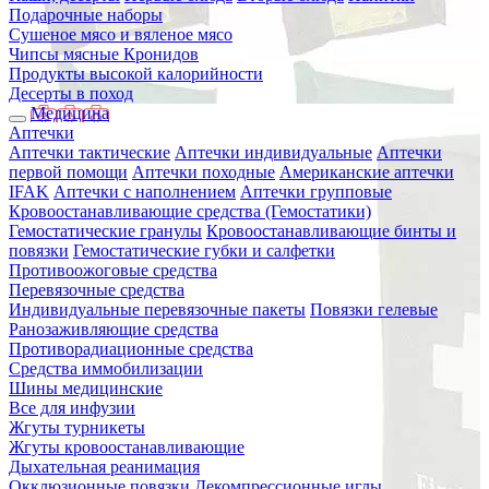
Подарочные наборы
Сушеное мясо и вяленое мясо
Чипсы мясные Кронидов
Продукты высокой калорийности
Десерты в поход
Медицина
Аптечки
Аптечки тактические
Аптечки индивидуальные
Аптечки
первой помощи
Аптечки походные
Американские аптечки
IFAK
Аптечки с наполнением
Аптечки групповые
Кровоостанавливающие средства (Гемостатики)
Гемостатические гранулы
Кровоостанавливающие бинты и
повязки
Гемостатические губки и салфетки
Противоожоговые средства
Перевязочные средства
Индивидуальные перевязочные пакеты
Повязки гелевые
Ранозаживляющие средства
Противорадиационные средства
Средства иммобилизации
Шины медицинские
Все для инфузии
Жгуты турникеты
Жгуты кровоостанавливающие
Дыхательная реанимация
Окклюзионные повязки
Декомпрессионные иглы