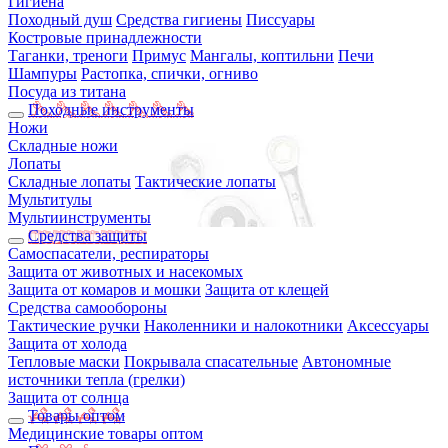
Гигиена
Походный душ
Средства гигиены
Писсуары
Костровые принадлежности
Таганки, треноги
Примус
Мангалы, коптильни
Печи
Шампуры
Растопка, спички, огниво
Посуда из титана
Походные инструменты
Ножи
Складные ножи
Лопаты
Складные лопаты
Тактические лопаты
Мультитулы
Мультиинструменты
Средства защиты
Самоспасатели, респираторы
Защита от животных и насекомых
Защита от комаров и мошки
Защита от клещей
Средства самообороны
Тактические ручки
Наколенники и налокотники
Аксессуары
Защита от холода
Тепловые маски
Покрывала спасательные
Автономные
источники тепла (грелки)
Защита от солнца
Товары оптом
Медицинские товары оптом