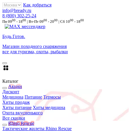
Как добраться
info@bready.ru
8 (800) 302-25-24
00
00
00
00
00
00
Пн 09
- 18
| Вт-Пт 09
- 20
| Сб 10
- 18
Будь Готов
.
Магазин походного снаряжения
все для туризма, охоты, рыбалки
Каталог
Акции
Дисконт
Медицина
Питание
Термосы
Хиты продаж
Хиты питание
Хиты медицина
Охота вкусненького
Все скидки
Rhino Rescue
Тактические жилеты Rhino Rescue