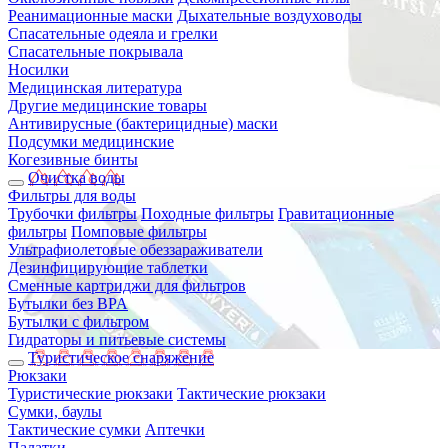
Реанимационные маски
Дыхательные воздуховоды
Спасательные одеяла и грелки
Спасательные покрывала
Носилки
Медицинская литература
Другие медицинские товары
Антивирусные (бактерицидные) маски
Подсумки медицинские
Когезивные бинты
Очистка воды
Фильтры для воды
Трубочки фильтры
Походные фильтры
Гравитационные
фильтры
Помповые фильтры
Ультрафиолетовые обеззараживатели
Дезинфицирующие таблетки
Сменные картриджи для фильтров
Бутылки без BPA
Бутылки с фильтром
Гидраторы и питьевые системы
Туристическое снаряжение
Рюкзаки
Туристические рюкзаки
Тактические рюкзаки
Сумки, баулы
Тактические сумки
Аптечки
Палатки