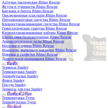
Аптечки тактические Rhino Rescue
Жгуты и турникеты Rhino Rescue
Бандажи и бинты Rhino Rescue
Окклюзионные пластыри Rhino Rescue
Противоожоговые средства Rhino Rescue
Кровоостанавливающие средства Rhino Rescue
Гемостатические гранулы Rhino Rescue
Кровоостанавливающие наборы Rhino Rescue
Шины иммобилизационные Rhino Rescue
Декомпресионные иглы Rhino Rescue
Носилки и одеяла Rhino Rescue
Ножницы, маркеры и накладки Rhino Rescue
Повязки и салфетки Rhino Rescue
Дыхательная реанимация Rhino Rescue
Stanley
Термосы Stanley
Термокружки Stanley
Термобутылки Stanley
Фляги Stanley
Посуда Stanley
Термосы для еды Stanley
Термосы Tyeso
Термокружки Tyeso
Термобутылки Tyeso
Питание