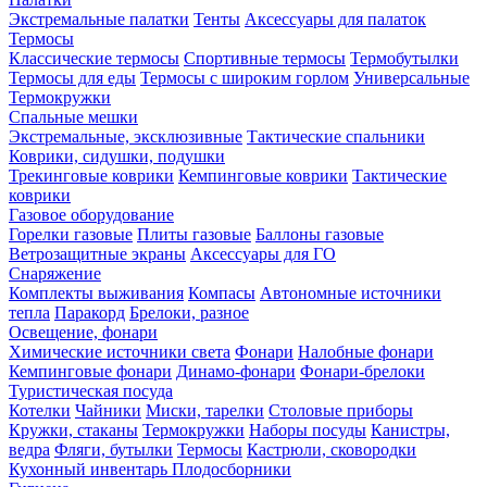
Экстремальные палатки
Тенты
Аксессуары для палаток
Термосы
Классические термосы
Спортивные термосы
Термобутылки
Термосы для еды
Термосы с широким горлом
Универсальные
Термокружки
Спальные мешки
Экстремальные, эксклюзивные
Тактические спальники
Коврики, сидушки, подушки
Трекинговые коврики
Кемпинговые коврики
Тактические
коврики
Газовое оборудование
Горелки газовые
Плиты газовые
Баллоны газовые
Ветрозащитные экраны
Аксессуары для ГО
Снаряжение
Комплекты выживания
Компасы
Автономные источники
тепла
Паракорд
Брелоки, разное
Освещение, фонари
Химические источники света
Фонари
Налобные фонари
Кемпинговые фонари
Динамо-фонари
Фонари-брелоки
Туристическая посуда
Котелки
Чайники
Миски, тарелки
Столовые приборы
Кружки, стаканы
Термокружки
Наборы посуды
Канистры,
ведра
Фляги, бутылки
Термосы
Кастрюли, сковородки
Кухонный инвентарь
Плодосборники