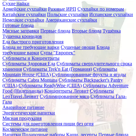
Сухие пайки
Армейские сухпайки
Разовые ИРП
Сухпайки по номерам
Китайские сухпайки
Польские сухпайки
Испанские сухпайки
Немецкие сухпайки
Американские сухпайки
Готовые блюда
Мясные заправки
Первые блюда
Вторые блюда
Тушёнка
Тушенка кронидов
Еда быстрого приготовления
Блюда не требующие варки
Сушеные овощи
Блюда
требующие варки
Супы "Европек"
Сублиматы и Концентраты
Сублиматы Здоровая Еда
Сублиматы сверхдлительного срока
хранения
Сублиматы Trek'n Eat (Германия)
Сублиматы
Mountain House (США)
Сублимированные фрукты и ягоды
Сублиматы Cabra Montana
Сублиматы Backpacker's Pantry
(США)
Сублиматы ReadyWise (США)
Сублиматы Adventure
Food (Нидерланды)
Концентраты Леовит
Сублиматы
LeoTravel Леовит
Сублимированное мясо
Сублиматы Гала-
Гала
Аварийное питание
Энергетические напитки
Мясная продукция
Системы для приготовления пищи без огня
Космическое питание
Напитки
Подарочные наборы
Каши, десерты
Первые блюда