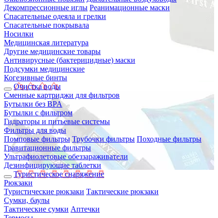
Декомпрессионные иглы
Реанимационные маски
Спасательные одеяла и грелки
Спасательные покрывала
Носилки
Медицинская литература
Другие медицинские товары
Антивирусные (бактерицидные) маски
Подсумки медицинские
Когезивные бинты
Очистка воды
Сменные картриджи для фильтров
Бутылки без BPA
Бутылки с фильтром
Гидраторы и питьевые системы
Фильтры для воды
Помповые фильтры
Трубочки фильтры
Походные фильтры
Гравитационные фильтры
Ультрафиолетовые обеззараживатели
Дезинфицирующие таблетки
Туристическое снаряжение
Рюкзаки
Туристические рюкзаки
Тактические рюкзаки
Сумки, баулы
Тактические сумки
Аптечки
Термосы