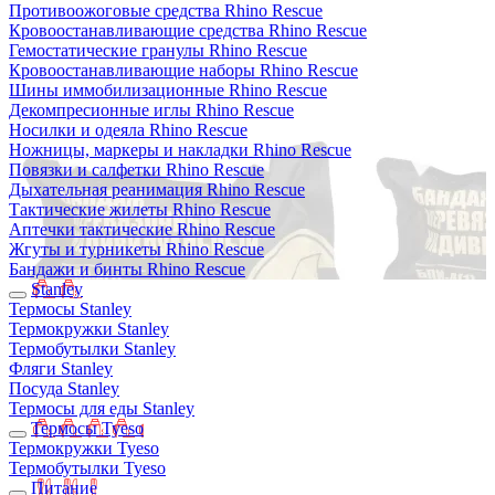
Противоожоговые средства Rhino Rescue
Кровоостанавливающие средства Rhino Rescue
Гемостатические гранулы Rhino Rescue
Кровоостанавливающие наборы Rhino Rescue
Шины иммобилизационные Rhino Rescue
Декомпресионные иглы Rhino Rescue
Носилки и одеяла Rhino Rescue
Ножницы, маркеры и накладки Rhino Rescue
Повязки и салфетки Rhino Rescue
Дыхательная реанимация Rhino Rescue
Тактические жилеты Rhino Rescue
Аптечки тактические Rhino Rescue
Жгуты и турникеты Rhino Rescue
Бандажи и бинты Rhino Rescue
Stanley
Термосы Stanley
Термокружки Stanley
Термобутылки Stanley
Фляги Stanley
Посуда Stanley
Термосы для еды Stanley
Термосы Tyeso
Термокружки Tyeso
Термобутылки Tyeso
Питание