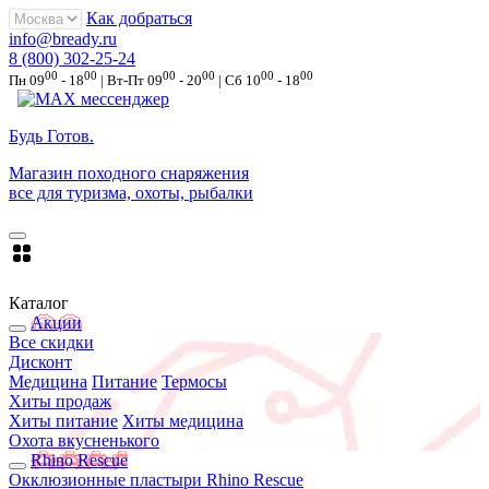
Как добраться
info@bready.ru
8 (800) 302-25-24
00
00
00
00
00
00
Пн 09
- 18
| Вт-Пт 09
- 20
| Сб 10
- 18
Будь Готов
.
Магазин походного снаряжения
все для туризма, охоты, рыбалки
Каталог
Акции
Все скидки
Дисконт
Медицина
Питание
Термосы
Хиты продаж
Хиты питание
Хиты медицина
Охота вкусненького
Rhino Rescue
Окклюзионные пластыри Rhino Rescue