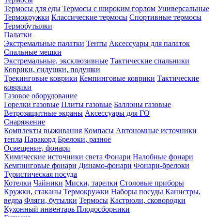
Термосы для еды
Термосы с широким горлом
Универсальные
Термокружки
Классические термосы
Спортивные термосы
Термобутылки
Палатки
Экстремальные палатки
Тенты
Аксессуары для палаток
Спальные мешки
Экстремальные, эксклюзивные
Тактические спальники
Коврики, сидушки, подушки
Трекинговые коврики
Кемпинговые коврики
Тактические
коврики
Газовое оборудование
Горелки газовые
Плиты газовые
Баллоны газовые
Ветрозащитные экраны
Аксессуары для ГО
Снаряжение
Комплекты выживания
Компасы
Автономные источники
тепла
Паракорд
Брелоки, разное
Освещение, фонари
Химические источники света
Фонари
Налобные фонари
Кемпинговые фонари
Динамо-фонари
Фонари-брелоки
Туристическая посуда
Котелки
Чайники
Миски, тарелки
Столовые приборы
Кружки, стаканы
Термокружки
Наборы посуды
Канистры,
ведра
Фляги, бутылки
Термосы
Кастрюли, сковородки
Кухонный инвентарь
Плодосборники