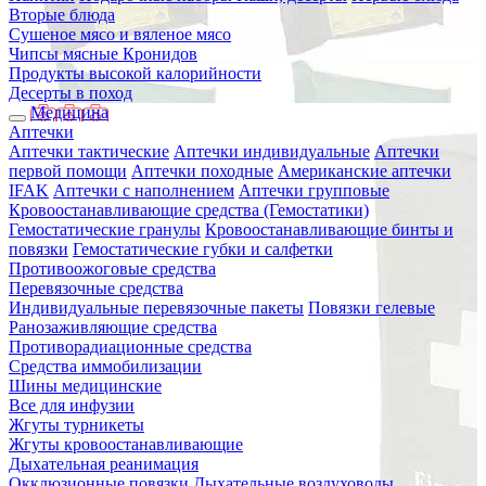
Вторые блюда
Сушеное мясо и вяленое мясо
Чипсы мясные Кронидов
Продукты высокой калорийности
Десерты в поход
Медицина
Аптечки
Аптечки тактические
Аптечки индивидуальные
Аптечки
первой помощи
Аптечки походные
Американские аптечки
IFAK
Аптечки с наполнением
Аптечки групповые
Кровоостанавливающие средства (Гемостатики)
Гемостатические гранулы
Кровоостанавливающие бинты и
повязки
Гемостатические губки и салфетки
Противоожоговые средства
Перевязочные средства
Индивидуальные перевязочные пакеты
Повязки гелевые
Ранозаживляющие средства
Противорадиационные средства
Средства иммобилизации
Шины медицинские
Все для инфузии
Жгуты турникеты
Жгуты кровоостанавливающие
Дыхательная реанимация
Окклюзионные повязки
Дыхательные воздуховоды