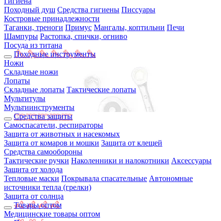
Гигиена
Походный душ
Средства гигиены
Писсуары
Костровые принадлежности
Таганки, треноги
Примус
Мангалы, коптильни
Печи
Шампуры
Растопка, спички, огниво
Посуда из титана
Походные инструменты
Ножи
Складные ножи
Лопаты
Складные лопаты
Тактические лопаты
Мультитулы
Мультиинструменты
Средства защиты
Самоспасатели, респираторы
Защита от животных и насекомых
Защита от комаров и мошки
Защита от клещей
Средства самообороны
Тактические ручки
Наколенники и налокотники
Аксессуары
Защита от холода
Тепловые маски
Покрывала спасательные
Автономные
источники тепла (грелки)
Защита от солнца
Товары оптом
Медицинские товары оптом