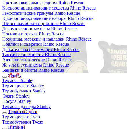
Противоожоговые средства Rhino Rescue
Кровоостанавливающие средства Rhino Rescue
Гемостатические гранулы Rhino Rescue
Кровоостанавливающие наборы Rhino Rescue
Шины иммобилизационные Rhino Rescue
Декомпресионные иглы Rhino Rescue
Носилки и одеяла Rhino Rescue
Ножницы, маркеры и накладки Rhino Rescue
Повязки и салфетки Rhino Rescue
Дыхательная реанимация Rhino Rescue
Тактические жилеты Rhino Rescue
Аптечки тактические Rhino Rescue
Жгуты и турникеты Rhino Rescue
Бандажи и бинты Rhino Rescue
Stanley
Термосы Stanley
Термокружки Stanley
Термобутылки Stanley
Фляги Stanley
Посуда Stanley
Термосы для еды Stanley
Термосы Tyeso
Термокружки Tyeso
Термобутылки Tyeso
Питание