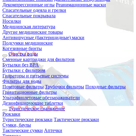
Декомпрессионные иглы
Реанимационные маски
Спасательные одеяла и грелки
Спасательные покрывала
Носилки
Медицинская литература
Другие медицинские товары
Антивирусные (бактерицидные) маски
Подсумки медицинские
Когезивные бинты
Очистка воды
Сменные картриджи для фильтров
Бутылки без BPA
Бутылки с фильтром
Гидраторы и питьевые системы
Фильтры для воды
Помповые фильтры
Трубочки фильтры
Походные фильтры
Гравитационные фильтры
Ультрафиолетовые обеззараживатели
Дезинфицирующие таблетки
Туристическое снаряжение
Рюкзаки
Туристические рюкзаки
Тактические рюкзаки
Сумки, баулы
Тактические сумки
Аптечки
Термосы