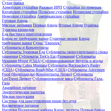
Сухие пайки
Армейские сухпайки
Разовые ИРП
Сухпайки по номерам
Китайские сухпайки
Польские сухпайки
Испанские сухпайки
Немецкие сухпайки
Американские сухпайки
Готовые блюда
Мясные заправки
Первые блюда
Вторые блюда
Тушёнка
Тушенка кронидов
Еда быстрого приготовления
Блюда не требующие варки
Сушеные овощи
Блюда
требующие варки
Супы "Европек"
Сублиматы и Концентраты
Сублиматы Здоровая Еда
Сублиматы сверхдлительного срока
хранения
Сублиматы Trek'n Eat (Германия)
Сублиматы
Mountain House (США)
Сублимированные фрукты и ягоды
Сублиматы Cabra Montana
Сублиматы Backpacker's Pantry
(США)
Сублиматы ReadyWise (США)
Сублиматы Adventure
Food (Нидерланды)
Концентраты Леовит
Сублиматы
LeoTravel Леовит
Сублимированное мясо
Сублиматы Гала-
Гала
Аварийное питание
Энергетические напитки
Мясная продукция
Системы для приготовления пищи без огня
Космическое питание
Напитки
Подарочные наборы
Каши, десерты
Первые блюда