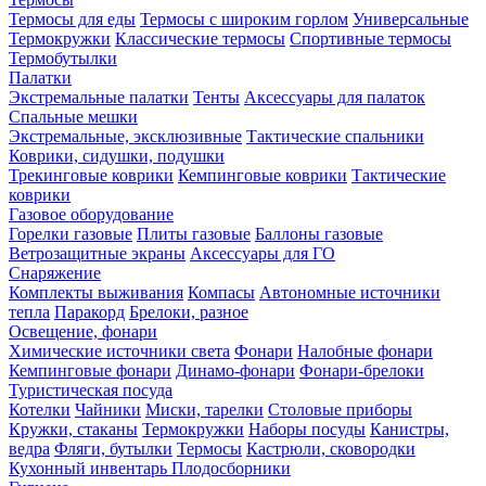
Термосы для еды
Термосы с широким горлом
Универсальные
Термокружки
Классические термосы
Спортивные термосы
Термобутылки
Палатки
Экстремальные палатки
Тенты
Аксессуары для палаток
Спальные мешки
Экстремальные, эксклюзивные
Тактические спальники
Коврики, сидушки, подушки
Трекинговые коврики
Кемпинговые коврики
Тактические
коврики
Газовое оборудование
Горелки газовые
Плиты газовые
Баллоны газовые
Ветрозащитные экраны
Аксессуары для ГО
Снаряжение
Комплекты выживания
Компасы
Автономные источники
тепла
Паракорд
Брелоки, разное
Освещение, фонари
Химические источники света
Фонари
Налобные фонари
Кемпинговые фонари
Динамо-фонари
Фонари-брелоки
Туристическая посуда
Котелки
Чайники
Миски, тарелки
Столовые приборы
Кружки, стаканы
Термокружки
Наборы посуды
Канистры,
ведра
Фляги, бутылки
Термосы
Кастрюли, сковородки
Кухонный инвентарь
Плодосборники