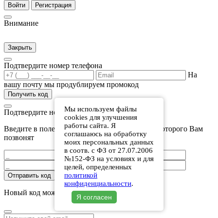
Войти
Регистрация
Внимание
Закрыть
Подтвердите номер телефона
На
вашу почту мы продублируем промокод
Получить код
Мы используем файлы
Подтвердите номер телефона
cookies для улучшения
работы сайта. Я
Введите в поле последние 4 цифры номера, с которого Вам
соглашаюсь на обработку
позвонят
моих персональных данных
в соотв. с ФЗ от 27.07.2006
№152-ФЗ на условиях и для
целей, определенных
политикой
Отправить код
конфиденциальности
.
Новый код можно получить через
:
.
Я согласен