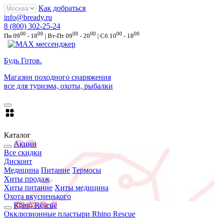
Как добраться
info@bready.ru
8 (800) 302-25-24
00
00
00
00
00
00
Пн 09
- 18
| Вт-Пт 09
- 20
| Сб 10
- 18
Будь Готов
.
Магазин походного снаряжения
все для туризма, охоты, рыбалки
Каталог
Акции
Все скидки
Дисконт
Медицина
Питание
Термосы
Хиты продаж
Хиты питание
Хиты медицина
Охота вкусненького
Rhino Rescue
Окклюзионные пластыри Rhino Rescue