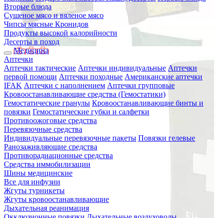
Вторые блюда
Сушеное мясо и вяленое мясо
Чипсы мясные Кронидов
Продукты высокой калорийности
Десерты в поход
Медицина
Аптечки
Аптечки тактические
Аптечки индивидуальные
Аптечки
первой помощи
Аптечки походные
Американские аптечки
IFAK
Аптечки с наполнением
Аптечки групповые
Кровоостанавливающие средства (Гемостатики)
Гемостатические гранулы
Кровоостанавливающие бинты и
повязки
Гемостатические губки и салфетки
Противоожоговые средства
Перевязочные средства
Индивидуальные перевязочные пакеты
Повязки гелевые
Ранозаживляющие средства
Противорадиационные средства
Средства иммобилизации
Шины медицинские
Все для инфузии
Жгуты турникеты
Жгуты кровоостанавливающие
Дыхательная реанимация
Окклюзионные повязки
Дыхательные воздуховоды