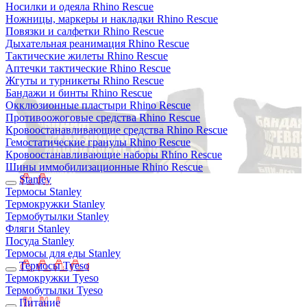
Носилки и одеяла Rhino Rescue
Ножницы, маркеры и накладки Rhino Rescue
Повязки и салфетки Rhino Rescue
Дыхательная реанимация Rhino Rescue
Тактические жилеты Rhino Rescue
Аптечки тактические Rhino Rescue
Жгуты и турникеты Rhino Rescue
Бандажи и бинты Rhino Rescue
Окклюзионные пластыри Rhino Rescue
Противоожоговые средства Rhino Rescue
Кровоостанавливающие средства Rhino Rescue
Гемостатические гранулы Rhino Rescue
Кровоостанавливающие наборы Rhino Rescue
Шины иммобилизационные Rhino Rescue
Stanley
Термосы Stanley
Термокружки Stanley
Термобутылки Stanley
Фляги Stanley
Посуда Stanley
Термосы для еды Stanley
Термосы Tyeso
Термокружки Tyeso
Термобутылки Tyeso
Питание