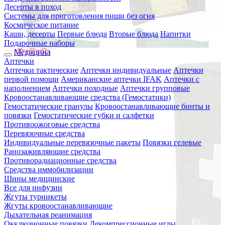
Десерты в поход
Системы для приготовления пищи без огня
Космическое питание
Каши, десерты
Первые блюда
Вторые блюда
Напитки
Подарочные наборы
Медицина
Аптечки
Аптечки тактические
Аптечки индивидуальные
Аптечки
первой помощи
Американские аптечки IFAK
Аптечки с
наполнением
Аптечки походные
Аптечки групповые
Кровоостанавливающие средства (Гемостатики)
Гемостатические гранулы
Кровоостанавливающие бинты и
повязки
Гемостатические губки и салфетки
Противоожоговые средства
Перевязочные средства
Индивидуальные перевязочные пакеты
Повязки гелевые
Ранозаживляющие средства
Противорадиационные средства
Средства иммобилизации
Шины медицинские
Все для инфузии
Жгуты турникеты
Жгуты кровоостанавливающие
Дыхательная реанимация
Окклюзионные повязки
Декомпрессионные иглы