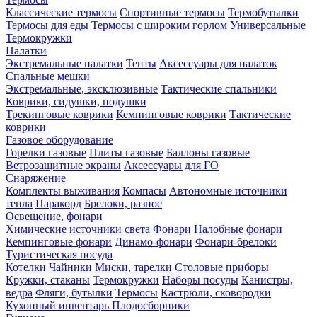
Классические термосы
Спортивные термосы
Термобутылки
Термосы для еды
Термосы с широким горлом
Универсальные
Термокружки
Палатки
Экстремальные палатки
Тенты
Аксессуары для палаток
Спальные мешки
Экстремальные, эксклюзивные
Тактические спальники
Коврики, сидушки, подушки
Трекинговые коврики
Кемпинговые коврики
Тактические
коврики
Газовое оборудование
Горелки газовые
Плиты газовые
Баллоны газовые
Ветрозащитные экраны
Аксессуары для ГО
Снаряжение
Комплекты выживания
Компасы
Автономные источники
тепла
Паракорд
Брелоки, разное
Освещение, фонари
Химические источники света
Фонари
Налобные фонари
Кемпинговые фонари
Динамо-фонари
Фонари-брелоки
Туристическая посуда
Котелки
Чайники
Миски, тарелки
Столовые приборы
Кружки, стаканы
Термокружки
Наборы посуды
Канистры,
ведра
Фляги, бутылки
Термосы
Кастрюли, сковородки
Кухонный инвентарь
Плодосборники