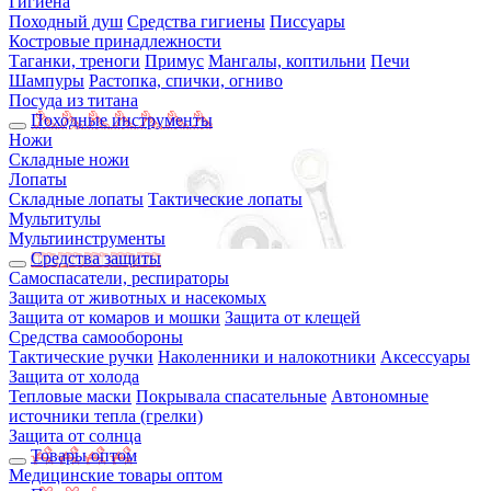
Гигиена
Походный душ
Средства гигиены
Писсуары
Костровые принадлежности
Таганки, треноги
Примус
Мангалы, коптильни
Печи
Шампуры
Растопка, спички, огниво
Посуда из титана
Походные инструменты
Ножи
Складные ножи
Лопаты
Складные лопаты
Тактические лопаты
Мультитулы
Мультиинструменты
Средства защиты
Самоспасатели, респираторы
Защита от животных и насекомых
Защита от комаров и мошки
Защита от клещей
Средства самообороны
Тактические ручки
Наколенники и налокотники
Аксессуары
Защита от холода
Тепловые маски
Покрывала спасательные
Автономные
источники тепла (грелки)
Защита от солнца
Товары оптом
Медицинские товары оптом