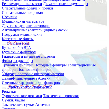
Реанимационные маски
Дыхательные воздуховоды
Спасательные одеяла и грелки
Спасательные покрывала
Носилки
Медицинская литература
Другие медицинские товары
Антивирусные (бактерицидные) маски
Подсумки медицинские
Когезивные бинты
Очистка воды
Бутылки без BPA
Бутылки с фильтром
Гидраторы и питьевые системы
Фильтры для воды
Трубочки фильтры
Походные фильтры
Гравитационные
фильтры
Помповые фильтры
Ультрафиолетовые обеззараживатели
Дезинфицирующие таблетки
Сменные картриджи для фильтров
Туристическое снаряжение
Рюкзаки
Туристические рюкзаки
Тактические рюкзаки
Сумки, баулы
Тактические сумки
Аптечки
Термосы