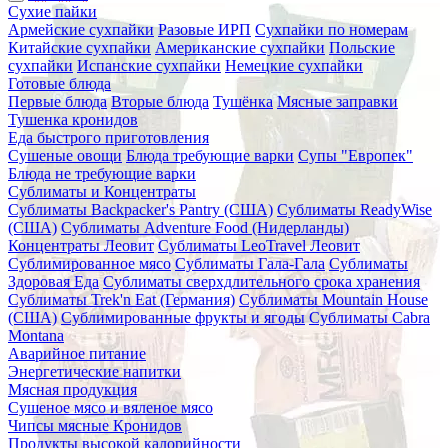
Сухие пайки
Армейские сухпайки
Разовые ИРП
Сухпайки по номерам
Китайские сухпайки
Американские сухпайки
Польские
сухпайки
Испанские сухпайки
Немецкие сухпайки
Готовые блюда
Первые блюда
Вторые блюда
Тушёнка
Мясные заправки
Тушенка кронидов
Еда быстрого приготовления
Сушеные овощи
Блюда требующие варки
Супы "Европек"
Блюда не требующие варки
Сублиматы и Концентраты
Сублиматы Backpacker's Pantry (США)
Сублиматы ReadyWise
(США)
Сублиматы Adventure Food (Нидерланды)
Концентраты Леовит
Сублиматы LeoTravel Леовит
Сублимированное мясо
Сублиматы Гала-Гала
Сублиматы
Здоровая Еда
Сублиматы сверхдлительного срока хранения
Сублиматы Trek'n Eat (Германия)
Сублиматы Mountain House
(США)
Сублимированные фрукты и ягоды
Сублиматы Cabra
Montana
Аварийное питание
Энергетические напитки
Мясная продукция
Сушеное мясо и вяленое мясо
Чипсы мясные Кронидов
Продукты высокой калорийности