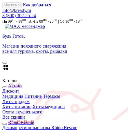
Как добраться
info@bready.ru
8 (800) 302-25-24
00
00
00
00
00
00
Пн 09
- 18
| Вт-Пт 09
- 20
| Сб 10
- 18
Будь Готов
.
Магазин походного снаряжения
все для туризма, охоты, рыбалки
Каталог
Акции
Дисконт
Медицина
Питание
Термосы
Хиты продаж
Хиты питание
Хиты медицина
Охота вкусненького
Все скидки
Rhino Rescue
Декомпресионные иглы Rhino Rescue