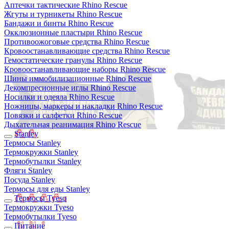
Аптечки тактические Rhino Rescue
Жгуты и турникеты Rhino Rescue
Бандажи и бинты Rhino Rescue
Окклюзионные пластыри Rhino Rescue
Противоожоговые средства Rhino Rescue
Кровоостанавливающие средства Rhino Rescue
Гемостатические гранулы Rhino Rescue
Кровоостанавливающие наборы Rhino Rescue
Шины иммобилизационные Rhino Rescue
Декомпресионные иглы Rhino Rescue
Носилки и одеяла Rhino Rescue
Ножницы, маркеры и накладки Rhino Rescue
Повязки и салфетки Rhino Rescue
Дыхательная реанимация Rhino Rescue
Stanley
Термосы Stanley
Термокружки Stanley
Термобутылки Stanley
Фляги Stanley
Посуда Stanley
Термосы для еды Stanley
Термосы Tyeso
Термокружки Tyeso
Термобутылки Tyeso
Питание