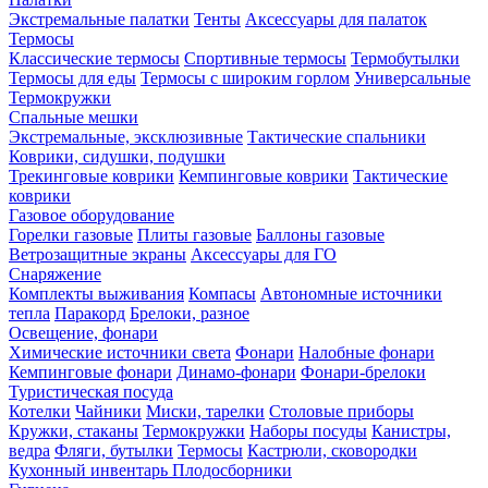
Экстремальные палатки
Тенты
Аксессуары для палаток
Термосы
Классические термосы
Спортивные термосы
Термобутылки
Термосы для еды
Термосы с широким горлом
Универсальные
Термокружки
Спальные мешки
Экстремальные, эксклюзивные
Тактические спальники
Коврики, сидушки, подушки
Трекинговые коврики
Кемпинговые коврики
Тактические
коврики
Газовое оборудование
Горелки газовые
Плиты газовые
Баллоны газовые
Ветрозащитные экраны
Аксессуары для ГО
Снаряжение
Комплекты выживания
Компасы
Автономные источники
тепла
Паракорд
Брелоки, разное
Освещение, фонари
Химические источники света
Фонари
Налобные фонари
Кемпинговые фонари
Динамо-фонари
Фонари-брелоки
Туристическая посуда
Котелки
Чайники
Миски, тарелки
Столовые приборы
Кружки, стаканы
Термокружки
Наборы посуды
Канистры,
ведра
Фляги, бутылки
Термосы
Кастрюли, сковородки
Кухонный инвентарь
Плодосборники