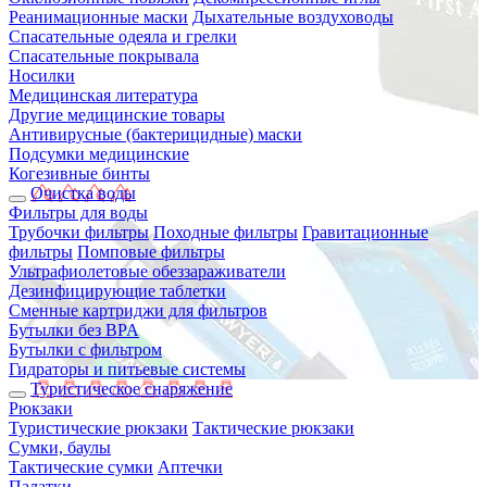
Реанимационные маски
Дыхательные воздуховоды
Спасательные одеяла и грелки
Спасательные покрывала
Носилки
Медицинская литература
Другие медицинские товары
Антивирусные (бактерицидные) маски
Подсумки медицинские
Когезивные бинты
Очистка воды
Фильтры для воды
Трубочки фильтры
Походные фильтры
Гравитационные
фильтры
Помповые фильтры
Ультрафиолетовые обеззараживатели
Дезинфицирующие таблетки
Сменные картриджи для фильтров
Бутылки без BPA
Бутылки с фильтром
Гидраторы и питьевые системы
Туристическое снаряжение
Рюкзаки
Туристические рюкзаки
Тактические рюкзаки
Сумки, баулы
Тактические сумки
Аптечки
Палатки