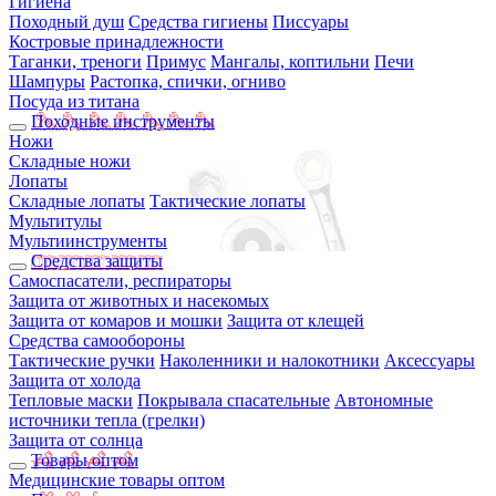
Гигиена
Походный душ
Средства гигиены
Писсуары
Костровые принадлежности
Таганки, треноги
Примус
Мангалы, коптильни
Печи
Шампуры
Растопка, спички, огниво
Посуда из титана
Походные инструменты
Ножи
Складные ножи
Лопаты
Складные лопаты
Тактические лопаты
Мультитулы
Мультиинструменты
Средства защиты
Самоспасатели, респираторы
Защита от животных и насекомых
Защита от комаров и мошки
Защита от клещей
Средства самообороны
Тактические ручки
Наколенники и налокотники
Аксессуары
Защита от холода
Тепловые маски
Покрывала спасательные
Автономные
источники тепла (грелки)
Защита от солнца
Товары оптом
Медицинские товары оптом