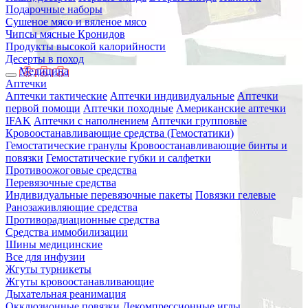
Подарочные наборы
Сушеное мясо и вяленое мясо
Чипсы мясные Кронидов
Продукты высокой калорийности
Десерты в поход
Медицина
Аптечки
Аптечки тактические
Аптечки индивидуальные
Аптечки
первой помощи
Аптечки походные
Американские аптечки
IFAK
Аптечки с наполнением
Аптечки групповые
Кровоостанавливающие средства (Гемостатики)
Гемостатические гранулы
Кровоостанавливающие бинты и
повязки
Гемостатические губки и салфетки
Противоожоговые средства
Перевязочные средства
Индивидуальные перевязочные пакеты
Повязки гелевые
Ранозаживляющие средства
Противорадиационные средства
Средства иммобилизации
Шины медицинские
Все для инфузии
Жгуты турникеты
Жгуты кровоостанавливающие
Дыхательная реанимация
Окклюзионные повязки
Декомпрессионные иглы