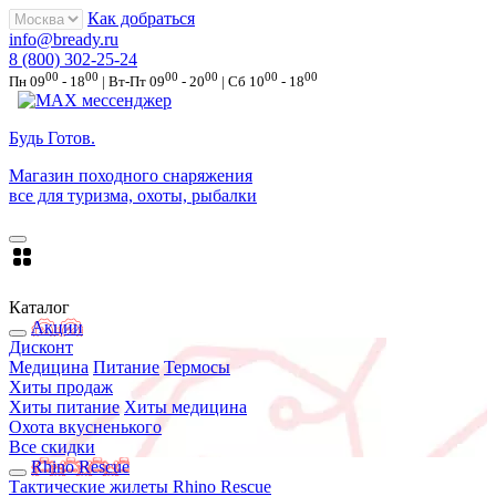
Как добраться
info@bready.ru
8 (800) 302-25-24
00
00
00
00
00
00
Пн 09
- 18
| Вт-Пт 09
- 20
| Сб 10
- 18
Будь Готов
.
Магазин походного снаряжения
все для туризма, охоты, рыбалки
Каталог
Акции
Дисконт
Медицина
Питание
Термосы
Хиты продаж
Хиты питание
Хиты медицина
Охота вкусненького
Все скидки
Rhino Rescue
Тактические жилеты Rhino Rescue