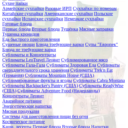
Сухие пайки
Армейские сухпайки
Разовые ИРП
Сухпайки по номерам
Китайские сухпайки
Американские сухпайки
Польские
сухпайки
Испанские сухпайки
Немецкие сухпайки
Готовые блюда
Первые блюда
Вторые блюда
Тушёнка
Мясные заправки
Тушенка кронидов
Еда быстрого приготовления
Сушеные овощи
Блюда требующие варки
Супы "Европек"
Блюда не требующие варки
Сублиматы и Концентраты
Сублиматы LeoTravel Леовит
Сублимированное мясо
Сублиматы Гала-Гала
Сублиматы Здоровая Еда
Сублиматы
сверхдлительного срока хранения
Сублиматы Trek'n Eat
(Германия)
Сублиматы Mountain House (США)
Сублимированные фрукты и ягоды
Сублиматы Cabra Montana
Сублиматы Backpacker's Pantry (США)
Сублиматы ReadyWise
(США)
Сублиматы Adventure Food (Нидерланды)
Концентраты Леовит
Аварийное питание
Энергетические напитки
Мясная продукция
Системы для приготовления пищи без огня
Космическое питание
Каши, десерты
Первые блюда
Вторые блюда
Напитки