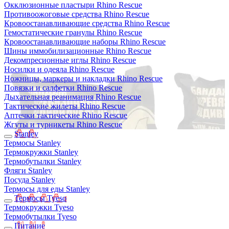
Окклюзионные пластыри Rhino Rescue
Противоожоговые средства Rhino Rescue
Кровоостанавливающие средства Rhino Rescue
Гемостатические гранулы Rhino Rescue
Кровоостанавливающие наборы Rhino Rescue
Шины иммобилизационные Rhino Rescue
Декомпресионные иглы Rhino Rescue
Носилки и одеяла Rhino Rescue
Ножницы, маркеры и накладки Rhino Rescue
Повязки и салфетки Rhino Rescue
Дыхательная реанимация Rhino Rescue
Тактические жилеты Rhino Rescue
Аптечки тактические Rhino Rescue
Жгуты и турникеты Rhino Rescue
Stanley
Термосы Stanley
Термокружки Stanley
Термобутылки Stanley
Фляги Stanley
Посуда Stanley
Термосы для еды Stanley
Термосы Tyeso
Термокружки Tyeso
Термобутылки Tyeso
Питание