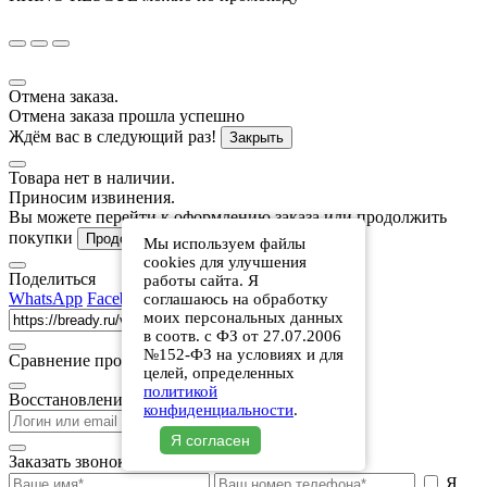
Отмена заказа.
Отмена заказа прошла успешно
Ждём вас в следующий раз!
Закрыть
Товара нет в наличии.
Приносим извинения.
Вы можете перейти к оформлению заказа или продолжить
покупки
В корзину
Продолжить покупки
Мы используем файлы
cookies для улучшения
Поделиться
работы сайта. Я
WhatsApp
Facebook
Twitter
Telegram
VK
соглашаюсь на обработку
моих персональных данных
Копировать
в соотв. с ФЗ от 27.07.2006
№152-ФЗ на условиях и для
Сравнение производителей готовых блюд
целей, определенных
политикой
Восстановление пароля
конфиденциальности
.
Восстановить
Я согласен
Заказать звонок
Я