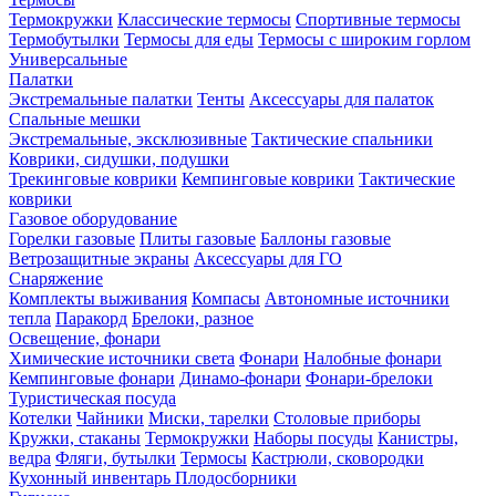
Термокружки
Классические термосы
Спортивные термосы
Термобутылки
Термосы для еды
Термосы с широким горлом
Универсальные
Палатки
Экстремальные палатки
Тенты
Аксессуары для палаток
Спальные мешки
Экстремальные, эксклюзивные
Тактические спальники
Коврики, сидушки, подушки
Трекинговые коврики
Кемпинговые коврики
Тактические
коврики
Газовое оборудование
Горелки газовые
Плиты газовые
Баллоны газовые
Ветрозащитные экраны
Аксессуары для ГО
Снаряжение
Комплекты выживания
Компасы
Автономные источники
тепла
Паракорд
Брелоки, разное
Освещение, фонари
Химические источники света
Фонари
Налобные фонари
Кемпинговые фонари
Динамо-фонари
Фонари-брелоки
Туристическая посуда
Котелки
Чайники
Миски, тарелки
Столовые приборы
Кружки, стаканы
Термокружки
Наборы посуды
Канистры,
ведра
Фляги, бутылки
Термосы
Кастрюли, сковородки
Кухонный инвентарь
Плодосборники