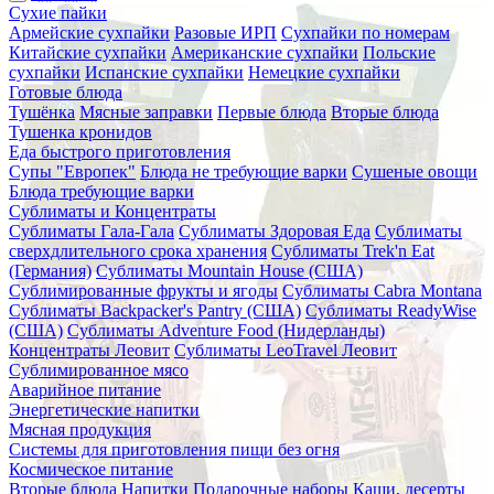
Сухие пайки
Армейские сухпайки
Разовые ИРП
Сухпайки по номерам
Китайские сухпайки
Американские сухпайки
Польские
сухпайки
Испанские сухпайки
Немецкие сухпайки
Готовые блюда
Тушёнка
Мясные заправки
Первые блюда
Вторые блюда
Тушенка кронидов
Еда быстрого приготовления
Супы "Европек"
Блюда не требующие варки
Сушеные овощи
Блюда требующие варки
Сублиматы и Концентраты
Сублиматы Гала-Гала
Сублиматы Здоровая Еда
Сублиматы
сверхдлительного срока хранения
Сублиматы Trek'n Eat
(Германия)
Сублиматы Mountain House (США)
Сублимированные фрукты и ягоды
Сублиматы Cabra Montana
Сублиматы Backpacker's Pantry (США)
Сублиматы ReadyWise
(США)
Сублиматы Adventure Food (Нидерланды)
Концентраты Леовит
Сублиматы LeoTravel Леовит
Сублимированное мясо
Аварийное питание
Энергетические напитки
Мясная продукция
Системы для приготовления пищи без огня
Космическое питание
Вторые блюда
Напитки
Подарочные наборы
Каши, десерты