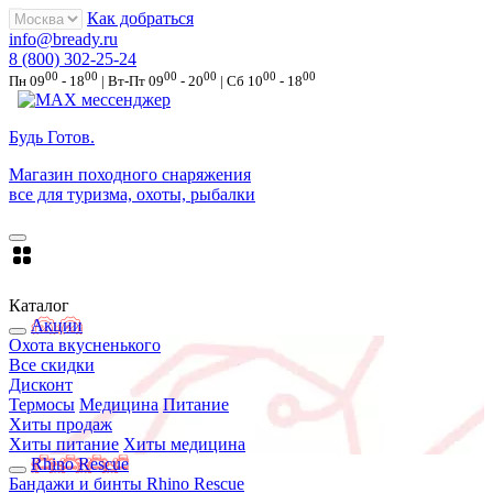
Как добраться
info@bready.ru
8 (800) 302-25-24
00
00
00
00
00
00
Пн 09
- 18
| Вт-Пт 09
- 20
| Сб 10
- 18
Будь Готов
.
Магазин походного снаряжения
все для туризма, охоты, рыбалки
Каталог
Акции
Охота вкусненького
Все скидки
Дисконт
Термосы
Медицина
Питание
Хиты продаж
Хиты питание
Хиты медицина
Rhino Rescue
Бандажи и бинты Rhino Rescue