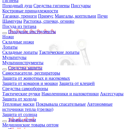
Гигиена
Походный душ
Средства гигиены
Писсуары
Костровые принадлежности
Таганки, треноги
Примус
Мангалы, коптильни
Печи
Шампуры
Растопка, спички, огниво
Посуда из титана
Походные инструменты
Ножи
Складные ножи
Лопаты
Складные лопаты
Тактические лопаты
Мультитулы
Мультиинструменты
Средства защиты
Самоспасатели, респираторы
Защита от животных и насекомых
Защита от комаров и мошки
Защита от клещей
Средства самообороны
Тактические ручки
Наколенники и налокотники
Аксессуары
Защита от холода
Тепловые маски
Покрывала спасательные
Автономные
источники тепла (грелки)
Защита от солнца
Товары оптом
Медицинские товары оптом