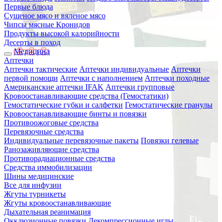
Первые блюда
Сушеное мясо и вяленое мясо
Чипсы мясные Кронидов
Продукты высокой калорийности
Десерты в поход
Медицина
Аптечки
Аптечки тактические
Аптечки индивидуальные
Аптечки
первой помощи
Аптечки с наполнением
Аптечки походные
Американские аптечки IFAK
Аптечки групповые
Кровоостанавливающие средства (Гемостатики)
Гемостатические губки и салфетки
Гемостатические гранулы
Кровоостанавливающие бинты и повязки
Противоожоговые средства
Перевязочные средства
Индивидуальные перевязочные пакеты
Повязки гелевые
Ранозаживляющие средства
Противорадиационные средства
Средства иммобилизации
Шины медицинские
Все для инфузии
Жгуты турникеты
Жгуты кровоостанавливающие
Дыхательная реанимация
Окклюзионные повязки
Декомпрессионные иглы