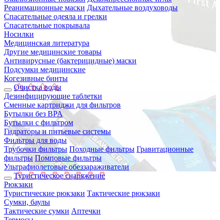
Реанимационные маски
Дыхательные воздуховоды
Спасательные одеяла и грелки
Спасательные покрывала
Носилки
Медицинская литература
Другие медицинские товары
Антивирусные (бактерицидные) маски
Подсумки медицинские
Когезивные бинты
Очистка воды
Дезинфицирующие таблетки
Сменные картриджи для фильтров
Бутылки без BPA
Бутылки с фильтром
Гидраторы и питьевые системы
Фильтры для воды
Трубочки фильтры
Походные фильтры
Гравитационные
фильтры
Помповые фильтры
Ультрафиолетовые обеззараживатели
Туристическое снаряжение
Рюкзаки
Туристические рюкзаки
Тактические рюкзаки
Сумки, баулы
Тактические сумки
Аптечки
Термосы