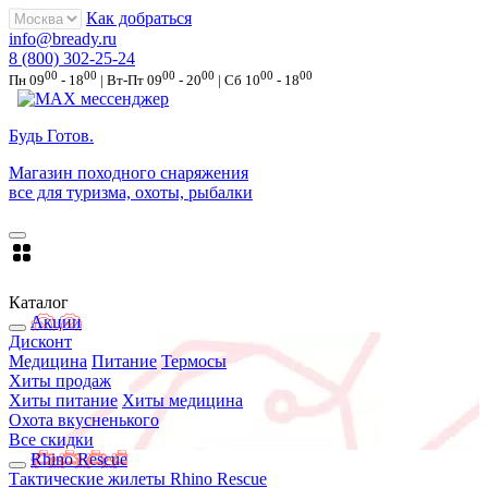
Как добраться
info@bready.ru
8 (800) 302-25-24
00
00
00
00
00
00
Пн 09
- 18
| Вт-Пт 09
- 20
| Сб 10
- 18
Будь Готов
.
Магазин походного снаряжения
все для туризма, охоты, рыбалки
Каталог
Акции
Дисконт
Медицина
Питание
Термосы
Хиты продаж
Хиты питание
Хиты медицина
Охота вкусненького
Все скидки
Rhino Rescue
Тактические жилеты Rhino Rescue