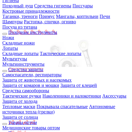
Гигиена
Походный душ
Средства гигиены
Писсуары
Костровые принадлежности
Таганки, треноги
Примус
Мангалы, коптильни
Печи
Шампуры
Растопка, спички, огниво
Посуда из титана
Походные инструменты
Ножи
Складные ножи
Лопаты
Складные лопаты
Тактические лопаты
Мультитулы
Мультиинструменты
Средства защиты
Самоспасатели, респираторы
Защита от животных и насекомых
Защита от комаров и мошки
Защита от клещей
Средства самообороны
Тактические ручки
Наколенники и налокотники
Аксессуары
Защита от холода
Тепловые маски
Покрывала спасательные
Автономные
источники тепла (грелки)
Защита от солнца
Товары оптом
Медицинские товары оптом