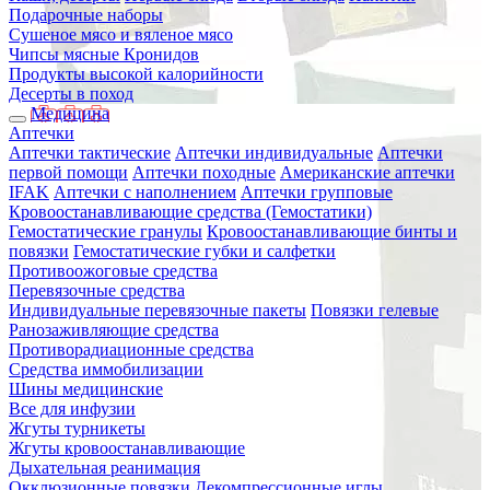
Подарочные наборы
Сушеное мясо и вяленое мясо
Чипсы мясные Кронидов
Продукты высокой калорийности
Десерты в поход
Медицина
Аптечки
Аптечки тактические
Аптечки индивидуальные
Аптечки
первой помощи
Аптечки походные
Американские аптечки
IFAK
Аптечки с наполнением
Аптечки групповые
Кровоостанавливающие средства (Гемостатики)
Гемостатические гранулы
Кровоостанавливающие бинты и
повязки
Гемостатические губки и салфетки
Противоожоговые средства
Перевязочные средства
Индивидуальные перевязочные пакеты
Повязки гелевые
Ранозаживляющие средства
Противорадиационные средства
Средства иммобилизации
Шины медицинские
Все для инфузии
Жгуты турникеты
Жгуты кровоостанавливающие
Дыхательная реанимация
Окклюзионные повязки
Декомпрессионные иглы