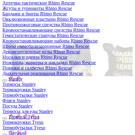
Аптечки тактические Rhino Rescue
Жгуты и турникеты Rhino Rescue
Бандажи и бинты Rhino Rescue
Окклюзионные пластыри Rhino Rescue
Противоожоговые средства Rhino Rescue
Кровоостанавливающие средства Rhino Rescue
Гемостатические гранулы Rhino Rescue
Кровоостанавливающие наборы Rhino Rescue
Шины иммобилизационные Rhino Rescue
Декомпресионные иглы Rhino Rescue
Носилки и одеяла Rhino Rescue
Ножницы, маркеры и накладки Rhino Rescue
Повязки и салфетки Rhino Rescue
Дыхательная реанимация Rhino Rescue
Stanley
Термосы Stanley
Термокружки Stanley
Термобутылки Stanley
Фляги Stanley
Посуда Stanley
Термосы для еды Stanley
Термосы Tyeso
Термокружки Tyeso
Термобутылки Tyeso
Питание