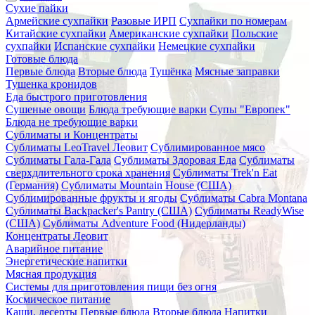
Сухие пайки
Армейские сухпайки
Разовые ИРП
Сухпайки по номерам
Китайские сухпайки
Американские сухпайки
Польские
сухпайки
Испанские сухпайки
Немецкие сухпайки
Готовые блюда
Первые блюда
Вторые блюда
Тушёнка
Мясные заправки
Тушенка кронидов
Еда быстрого приготовления
Сушеные овощи
Блюда требующие варки
Супы "Европек"
Блюда не требующие варки
Сублиматы и Концентраты
Сублиматы LeoTravel Леовит
Сублимированное мясо
Сублиматы Гала-Гала
Сублиматы Здоровая Еда
Сублиматы
сверхдлительного срока хранения
Сублиматы Trek'n Eat
(Германия)
Сублиматы Mountain House (США)
Сублимированные фрукты и ягоды
Сублиматы Cabra Montana
Сублиматы Backpacker's Pantry (США)
Сублиматы ReadyWise
(США)
Сублиматы Adventure Food (Нидерланды)
Концентраты Леовит
Аварийное питание
Энергетические напитки
Мясная продукция
Системы для приготовления пищи без огня
Космическое питание
Каши, десерты
Первые блюда
Вторые блюда
Напитки