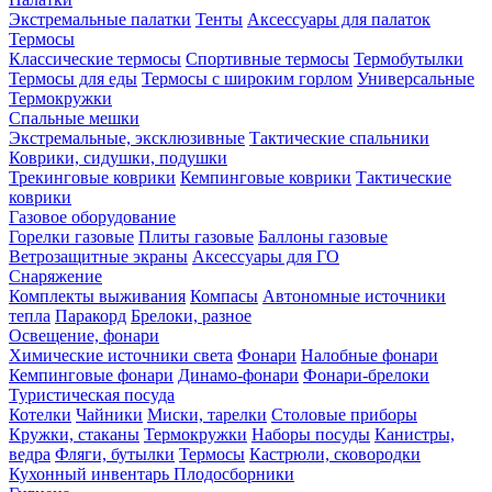
Экстремальные палатки
Тенты
Аксессуары для палаток
Термосы
Классические термосы
Спортивные термосы
Термобутылки
Термосы для еды
Термосы с широким горлом
Универсальные
Термокружки
Спальные мешки
Экстремальные, эксклюзивные
Тактические спальники
Коврики, сидушки, подушки
Трекинговые коврики
Кемпинговые коврики
Тактические
коврики
Газовое оборудование
Горелки газовые
Плиты газовые
Баллоны газовые
Ветрозащитные экраны
Аксессуары для ГО
Снаряжение
Комплекты выживания
Компасы
Автономные источники
тепла
Паракорд
Брелоки, разное
Освещение, фонари
Химические источники света
Фонари
Налобные фонари
Кемпинговые фонари
Динамо-фонари
Фонари-брелоки
Туристическая посуда
Котелки
Чайники
Миски, тарелки
Столовые приборы
Кружки, стаканы
Термокружки
Наборы посуды
Канистры,
ведра
Фляги, бутылки
Термосы
Кастрюли, сковородки
Кухонный инвентарь
Плодосборники