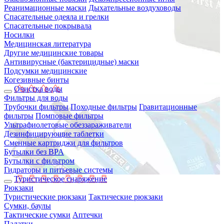
Реанимационные маски
Дыхательные воздуховоды
Спасательные одеяла и грелки
Спасательные покрывала
Носилки
Медицинская литература
Другие медицинские товары
Антивирусные (бактерицидные) маски
Подсумки медицинские
Когезивные бинты
Очистка воды
Фильтры для воды
Трубочки фильтры
Походные фильтры
Гравитационные
фильтры
Помповые фильтры
Ультрафиолетовые обеззараживатели
Дезинфицирующие таблетки
Сменные картриджи для фильтров
Бутылки без BPA
Бутылки с фильтром
Гидраторы и питьевые системы
Туристическое снаряжение
Рюкзаки
Туристические рюкзаки
Тактические рюкзаки
Сумки, баулы
Тактические сумки
Аптечки
Палатки