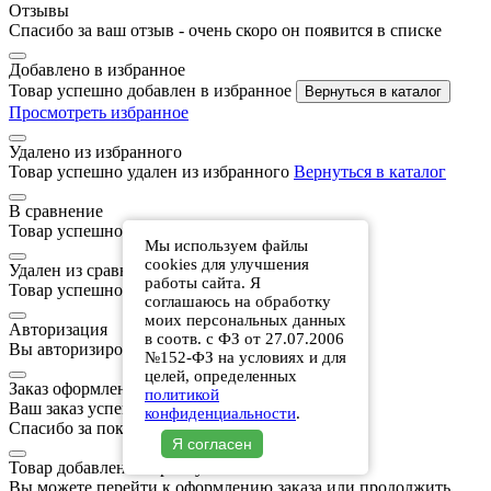
Отзывы
Спасибо за ваш отзыв - очень скоро он появится в списке
Добавлено в избранное
Товар успешно добавлен в избранное
Вернуться в каталог
Просмотреть избранное
Удалено из избранного
Товар успешно удален из избранного
Вернуться в каталог
В сравнение
Товар успешно добавлен в сравнение
Мы используем файлы
cookies для улучшения
Удален из сравнения
работы сайта. Я
Товар успешно удален из сравнения
соглашаюсь на обработку
моих персональных данных
Авторизация
в соотв. с ФЗ от 27.07.2006
Вы авторизировались на этом сайте
№152-ФЗ на условиях и для
целей, определенных
Заказ оформлен
политикой
Ваш заказ успешно оформлен.
конфиденциальности
.
Спасибо за покупку!
Я согласен
Товар добавлен в корзину
Вы можете перейти к оформлению заказа или продолжить