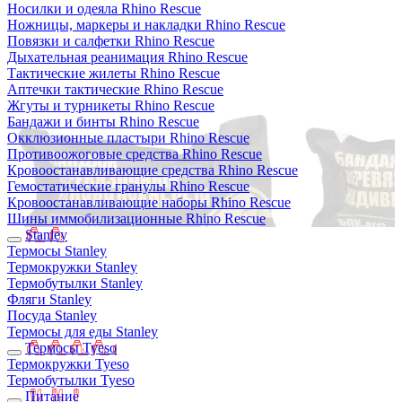
Носилки и одеяла Rhino Rescue
Ножницы, маркеры и накладки Rhino Rescue
Повязки и салфетки Rhino Rescue
Дыхательная реанимация Rhino Rescue
Тактические жилеты Rhino Rescue
Аптечки тактические Rhino Rescue
Жгуты и турникеты Rhino Rescue
Бандажи и бинты Rhino Rescue
Окклюзионные пластыри Rhino Rescue
Противоожоговые средства Rhino Rescue
Кровоостанавливающие средства Rhino Rescue
Гемостатические гранулы Rhino Rescue
Кровоостанавливающие наборы Rhino Rescue
Шины иммобилизационные Rhino Rescue
Stanley
Термосы Stanley
Термокружки Stanley
Термобутылки Stanley
Фляги Stanley
Посуда Stanley
Термосы для еды Stanley
Термосы Tyeso
Термокружки Tyeso
Термобутылки Tyeso
Питание