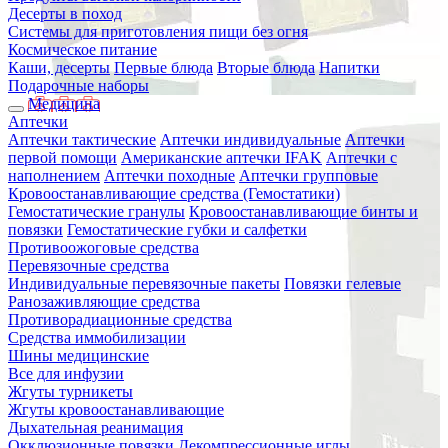
Десерты в поход
Системы для приготовления пищи без огня
Космическое питание
Каши, десерты
Первые блюда
Вторые блюда
Напитки
Подарочные наборы
Медицина
Аптечки
Аптечки тактические
Аптечки индивидуальные
Аптечки
первой помощи
Американские аптечки IFAK
Аптечки с
наполнением
Аптечки походные
Аптечки групповые
Кровоостанавливающие средства (Гемостатики)
Гемостатические гранулы
Кровоостанавливающие бинты и
повязки
Гемостатические губки и салфетки
Противоожоговые средства
Перевязочные средства
Индивидуальные перевязочные пакеты
Повязки гелевые
Ранозаживляющие средства
Противорадиационные средства
Средства иммобилизации
Шины медицинские
Все для инфузии
Жгуты турникеты
Жгуты кровоостанавливающие
Дыхательная реанимация
Окклюзионные повязки
Декомпрессионные иглы