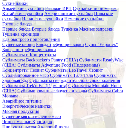
Сухие пайки
Армейские сухпайки
Разовые ИРП
Сухпайки по номерам
Китайские сухпайки
Американские сухпайки
Польские
сухпайки
Испанские сухпайки
Немецкие сухпайки
Готовые блюда
Первые блюда
Вторые блюда
Тушёнка
Мясные заправки
Тушенка кронидов
Еда быстрого приготовления
Сушеные овощи
Блюда требующие варки
Супы "Европек"
Блюда не требующие варки
Сублиматы и Концентраты
Сублиматы Backpacker's Pantry (США)
Сублиматы ReadyWise
(США)
Сублиматы Adventure Food (Нидерланды)
Концентраты Леовит
Сублиматы LeoTravel Леовит
Сублимированное мясо
Сублиматы Гала-Гала
Сублиматы
Здоровая Еда
Сублиматы сверхдлительного срока хранения
Сублиматы Trek'n Eat (Германия)
Сублиматы Mountain House
(США)
Сублимированные фрукты и ягоды
Сублиматы Cabra
Montana
Аварийное питание
Энергетические напитки
Мясная продукция
Сушеное мясо и вяленое мясо
Чипсы мясные Кронидов
Продукты высокой калорийности