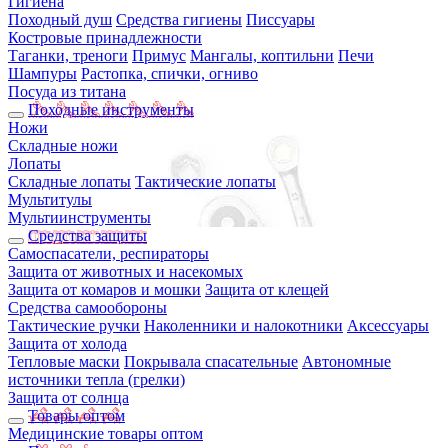
Гигиена
Походный душ
Средства гигиены
Писсуары
Костровые принадлежности
Таганки, треноги
Примус
Мангалы, коптильни
Печи
Шампуры
Растопка, спички, огниво
Посуда из титана
Походные инструменты
Ножи
Складные ножи
Лопаты
Складные лопаты
Тактические лопаты
Мультитулы
Мультиинструменты
Средства защиты
Самоспасатели, респираторы
Защита от животных и насекомых
Защита от комаров и мошки
Защита от клещей
Средства самообороны
Тактические ручки
Наколенники и налокотники
Аксессуары
Защита от холода
Тепловые маски
Покрывала спасательные
Автономные
источники тепла (грелки)
Защита от солнца
Товары оптом
Медицинские товары оптом