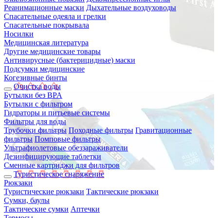
Реанимационные маски
Дыхательные воздуховоды
Спасательные одеяла и грелки
Спасательные покрывала
Носилки
Медицинская литература
Другие медицинские товары
Антивирусные (бактерицидные) маски
Подсумки медицинские
Когезивные бинты
Очистка воды
Бутылки без BPA
Бутылки с фильтром
Гидраторы и питьевые системы
Фильтры для воды
Трубочки фильтры
Походные фильтры
Гравитационные
фильтры
Помповые фильтры
Ультрафиолетовые обеззараживатели
Дезинфицирующие таблетки
Сменные картриджи для фильтров
Туристическое снаряжение
Рюкзаки
Туристические рюкзаки
Тактические рюкзаки
Сумки, баулы
Тактические сумки
Аптечки
Термосы