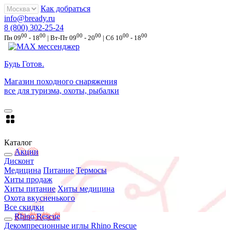
Как добраться
info@bready.ru
8 (800) 302-25-24
00
00
00
00
00
00
Пн 09
- 18
| Вт-Пт 09
- 20
| Сб 10
- 18
Будь Готов
.
Магазин походного снаряжения
все для туризма, охоты, рыбалки
Каталог
Акции
Дисконт
Медицина
Питание
Термосы
Хиты продаж
Хиты питание
Хиты медицина
Охота вкусненького
Все скидки
Rhino Rescue
Декомпресионные иглы Rhino Rescue