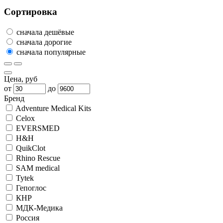
Сортировка
сначала дешёвые
сначала дорогие
сначала популярные
Цена, руб
от
до
Бренд
Adventure Medical Kits
Celox
EVERSMED
H&H
QuikClot
Rhino Rescue
SAM medical
Tytek
Гепоглос
КНР
МДК-Медика
Россия