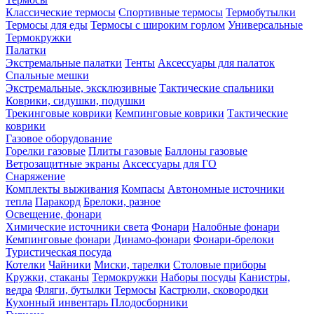
Классические термосы
Спортивные термосы
Термобутылки
Термосы для еды
Термосы с широким горлом
Универсальные
Термокружки
Палатки
Экстремальные палатки
Тенты
Аксессуары для палаток
Спальные мешки
Экстремальные, эксклюзивные
Тактические спальники
Коврики, сидушки, подушки
Трекинговые коврики
Кемпинговые коврики
Тактические
коврики
Газовое оборудование
Горелки газовые
Плиты газовые
Баллоны газовые
Ветрозащитные экраны
Аксессуары для ГО
Снаряжение
Комплекты выживания
Компасы
Автономные источники
тепла
Паракорд
Брелоки, разное
Освещение, фонари
Химические источники света
Фонари
Налобные фонари
Кемпинговые фонари
Динамо-фонари
Фонари-брелоки
Туристическая посуда
Котелки
Чайники
Миски, тарелки
Столовые приборы
Кружки, стаканы
Термокружки
Наборы посуды
Канистры,
ведра
Фляги, бутылки
Термосы
Кастрюли, сковородки
Кухонный инвентарь
Плодосборники