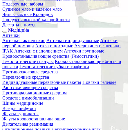
Подарочные наборы
Сушеное мясо и вяленое мясо
Чипсы мясные Кронидов
Продукты высокой калорийности
Десерты в поход
Медицина
Аптечки
Аптечки тактические
Аптечки индивидуальные
Аптечки
первой помощи
Аптечки походные
Американские аптечки
IFAK
Аптечки с наполнением
Аптечки групповые
Кровоостанавливающие средства (Гемостатики)
Гемостатические гранулы
Кровоостанавливающие бинты и
повязки
Гемостатические губки и салфетки
Противоожоговые средства
Перевязочные средства
Индивидуальные перевязочные пакеты
Повязки гелевые
Ранозаживляющие средства
Противорадиационные средства
Средства иммобилизации
Шины медицинские
Все для инфузии
Жгуты турникеты
Жгуты кровоостанавливающие
Дыхательная реанимация
Окклюзионные повязки
Декомпрессионные иглы