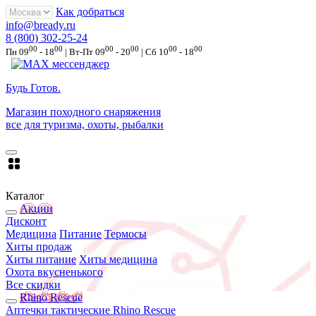
Как добраться
info@bready.ru
8 (800) 302-25-24
00
00
00
00
00
00
Пн 09
- 18
| Вт-Пт 09
- 20
| Сб 10
- 18
Будь Готов
.
Магазин походного снаряжения
все для туризма, охоты, рыбалки
Каталог
Акции
Дисконт
Медицина
Питание
Термосы
Хиты продаж
Хиты питание
Хиты медицина
Охота вкусненького
Все скидки
Rhino Rescue
Аптечки тактические Rhino Rescue