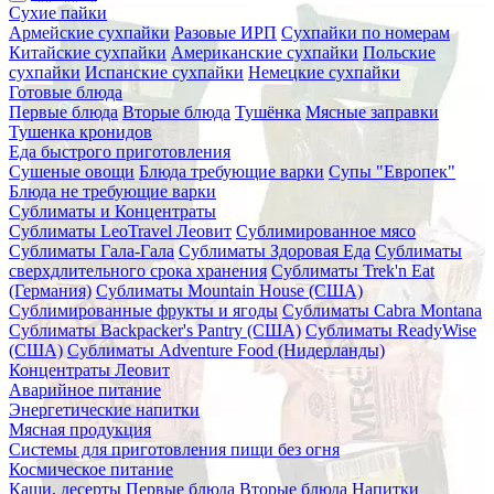
Сухие пайки
Армейские сухпайки
Разовые ИРП
Сухпайки по номерам
Китайские сухпайки
Американские сухпайки
Польские
сухпайки
Испанские сухпайки
Немецкие сухпайки
Готовые блюда
Первые блюда
Вторые блюда
Тушёнка
Мясные заправки
Тушенка кронидов
Еда быстрого приготовления
Сушеные овощи
Блюда требующие варки
Супы "Европек"
Блюда не требующие варки
Сублиматы и Концентраты
Сублиматы LeoTravel Леовит
Сублимированное мясо
Сублиматы Гала-Гала
Сублиматы Здоровая Еда
Сублиматы
сверхдлительного срока хранения
Сублиматы Trek'n Eat
(Германия)
Сублиматы Mountain House (США)
Сублимированные фрукты и ягоды
Сублиматы Cabra Montana
Сублиматы Backpacker's Pantry (США)
Сублиматы ReadyWise
(США)
Сублиматы Adventure Food (Нидерланды)
Концентраты Леовит
Аварийное питание
Энергетические напитки
Мясная продукция
Системы для приготовления пищи без огня
Космическое питание
Каши, десерты
Первые блюда
Вторые блюда
Напитки