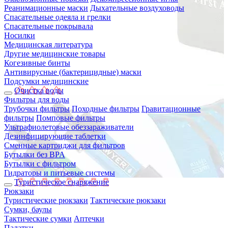
Реанимационные маски
Дыхательные воздуховоды
Спасательные одеяла и грелки
Спасательные покрывала
Носилки
Медицинская литература
Другие медицинские товары
Когезивные бинты
Антивирусные (бактерицидные) маски
Подсумки медицинские
Очистка воды
Фильтры для воды
Трубочки фильтры
Походные фильтры
Гравитационные
фильтры
Помповые фильтры
Ультрафиолетовые обеззараживатели
Дезинфицирующие таблетки
Сменные картриджи для фильтров
Бутылки без BPA
Бутылки с фильтром
Гидраторы и питьевые системы
Туристическое снаряжение
Рюкзаки
Туристические рюкзаки
Тактические рюкзаки
Сумки, баулы
Тактические сумки
Аптечки
Палатки