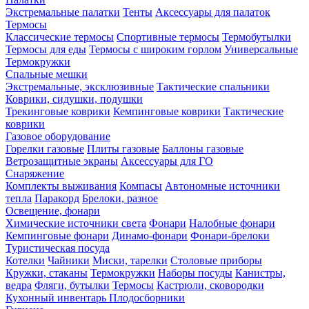
Экстремальные палатки
Тенты
Аксессуары для палаток
Термосы
Классические термосы
Спортивные термосы
Термобутылки
Термосы для еды
Термосы с широким горлом
Универсальные
Термокружки
Спальные мешки
Экстремальные, эксклюзивные
Тактические спальники
Коврики, сидушки, подушки
Трекинговые коврики
Кемпинговые коврики
Тактические
коврики
Газовое оборудование
Горелки газовые
Плиты газовые
Баллоны газовые
Ветрозащитные экраны
Аксессуары для ГО
Снаряжение
Комплекты выживания
Компасы
Автономные источники
тепла
Паракорд
Брелоки, разное
Освещение, фонари
Химические источники света
Фонари
Налобные фонари
Кемпинговые фонари
Динамо-фонари
Фонари-брелоки
Туристическая посуда
Котелки
Чайники
Миски, тарелки
Столовые приборы
Кружки, стаканы
Термокружки
Наборы посуды
Канистры,
ведра
Фляги, бутылки
Термосы
Кастрюли, сковородки
Кухонный инвентарь
Плодосборники