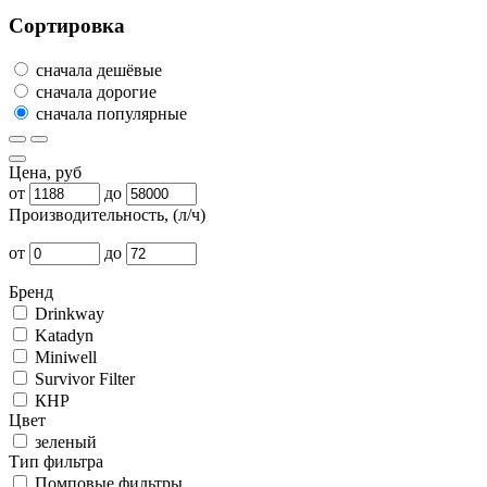
Сортировка
сначала дешёвые
сначала дорогие
сначала популярные
Цена, руб
от
до
Производительность, (л/ч)
от
до
Бренд
Drinkway
Katadyn
Miniwell
Survivor Filter
КНР
Цвет
зеленый
Тип фильтра
Помповые фильтры