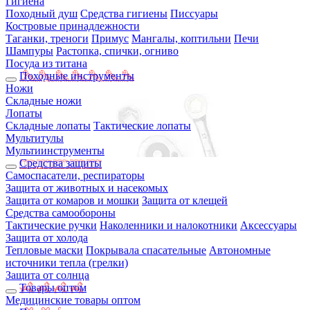
Гигиена
Походный душ
Средства гигиены
Писсуары
Костровые принадлежности
Таганки, треноги
Примус
Мангалы, коптильни
Печи
Шампуры
Растопка, спички, огниво
Посуда из титана
Походные инструменты
Ножи
Складные ножи
Лопаты
Складные лопаты
Тактические лопаты
Мультитулы
Мультиинструменты
Средства защиты
Самоспасатели, респираторы
Защита от животных и насекомых
Защита от комаров и мошки
Защита от клещей
Средства самообороны
Тактические ручки
Наколенники и налокотники
Аксессуары
Защита от холода
Тепловые маски
Покрывала спасательные
Автономные
источники тепла (грелки)
Защита от солнца
Товары оптом
Медицинские товары оптом