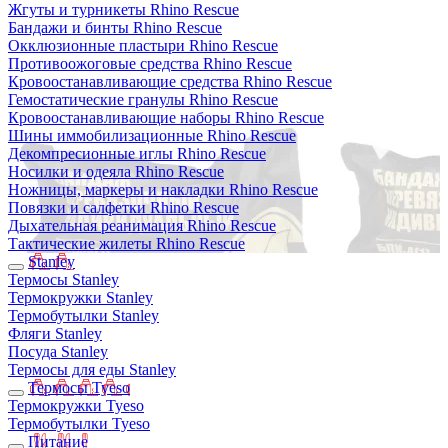
Жгуты и турникеты Rhino Rescue
Бандажи и бинты Rhino Rescue
Окклюзионные пластыри Rhino Rescue
Противоожоговые средства Rhino Rescue
Кровоостанавливающие средства Rhino Rescue
Гемостатические гранулы Rhino Rescue
Кровоостанавливающие наборы Rhino Rescue
Шины иммобилизационные Rhino Rescue
Декомпресионные иглы Rhino Rescue
Носилки и одеяла Rhino Rescue
Ножницы, маркеры и накладки Rhino Rescue
Повязки и салфетки Rhino Rescue
Дыхательная реанимация Rhino Rescue
Тактические жилеты Rhino Rescue
Stanley
Термосы Stanley
Термокружки Stanley
Термобутылки Stanley
Фляги Stanley
Посуда Stanley
Термосы для еды Stanley
Термосы Tyeso
Термокружки Tyeso
Термобутылки Tyeso
Питание