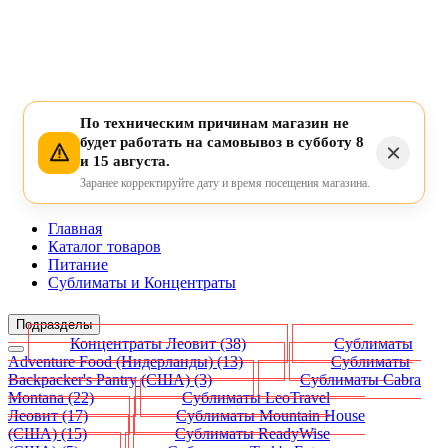
По техническим причинам магазин не
будет работать на самовывоз в субботу 8
и 15 августа.
Заранее корректируйте дату и время посещения магазина.
Главная
Каталог товаров
Питание
Сублиматы и Концентраты
Подразделы
Концентраты Леовит
(38)
Сублиматы
Adventure Food (Нидерланды)
(13)
Сублиматы
Backpacker's Pantry (США)
(3)
Сублиматы Cabra
Montana
(22)
Сублиматы LeoTravel
Леовит
(17)
Сублиматы Mountain House
(США)
(15)
Сублиматы ReadyWise