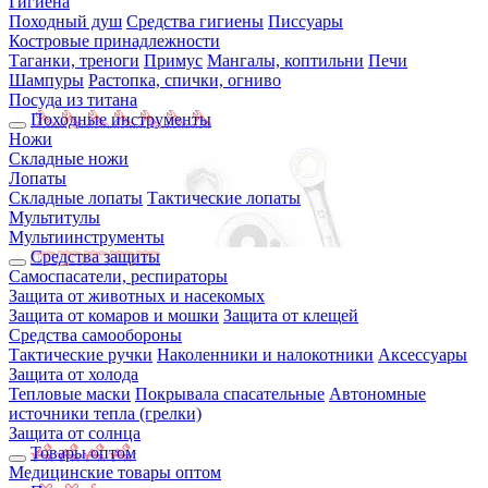
Гигиена
Походный душ
Средства гигиены
Писсуары
Костровые принадлежности
Таганки, треноги
Примус
Мангалы, коптильни
Печи
Шампуры
Растопка, спички, огниво
Посуда из титана
Походные инструменты
Ножи
Складные ножи
Лопаты
Складные лопаты
Тактические лопаты
Мультитулы
Мультиинструменты
Средства защиты
Самоспасатели, респираторы
Защита от животных и насекомых
Защита от комаров и мошки
Защита от клещей
Средства самообороны
Тактические ручки
Наколенники и налокотники
Аксессуары
Защита от холода
Тепловые маски
Покрывала спасательные
Автономные
источники тепла (грелки)
Защита от солнца
Товары оптом
Медицинские товары оптом