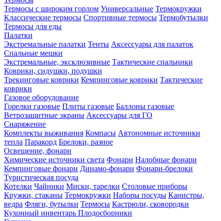
Термосы с широким горлом
Универсальные
Термокружки
Классические термосы
Спортивные термосы
Термобутылки
Термосы для еды
Палатки
Экстремальные палатки
Тенты
Аксессуары для палаток
Спальные мешки
Экстремальные, эксклюзивные
Тактические спальники
Коврики, сидушки, подушки
Трекинговые коврики
Кемпинговые коврики
Тактические
коврики
Газовое оборудование
Горелки газовые
Плиты газовые
Баллоны газовые
Ветрозащитные экраны
Аксессуары для ГО
Снаряжение
Комплекты выживания
Компасы
Автономные источники
тепла
Паракорд
Брелоки, разное
Освещение, фонари
Химические источники света
Фонари
Налобные фонари
Кемпинговые фонари
Динамо-фонари
Фонари-брелоки
Туристическая посуда
Котелки
Чайники
Миски, тарелки
Столовые приборы
Кружки, стаканы
Термокружки
Наборы посуды
Канистры,
ведра
Фляги, бутылки
Термосы
Кастрюли, сковородки
Кухонный инвентарь
Плодосборники