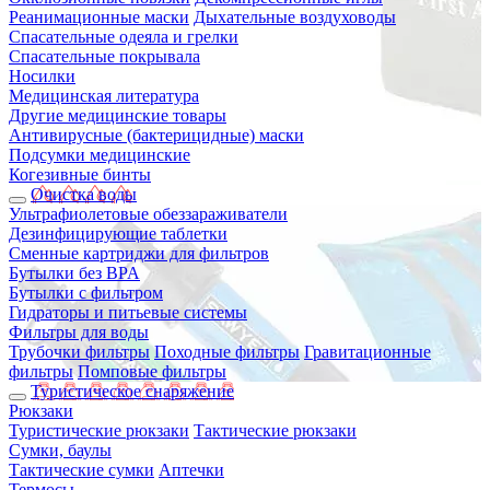
Реанимационные маски
Дыхательные воздуховоды
Спасательные одеяла и грелки
Спасательные покрывала
Носилки
Медицинская литература
Другие медицинские товары
Антивирусные (бактерицидные) маски
Подсумки медицинские
Когезивные бинты
Очистка воды
Ультрафиолетовые обеззараживатели
Дезинфицирующие таблетки
Сменные картриджи для фильтров
Бутылки без BPA
Бутылки с фильтром
Гидраторы и питьевые системы
Фильтры для воды
Трубочки фильтры
Походные фильтры
Гравитационные
фильтры
Помповые фильтры
Туристическое снаряжение
Рюкзаки
Туристические рюкзаки
Тактические рюкзаки
Сумки, баулы
Тактические сумки
Аптечки
Термосы