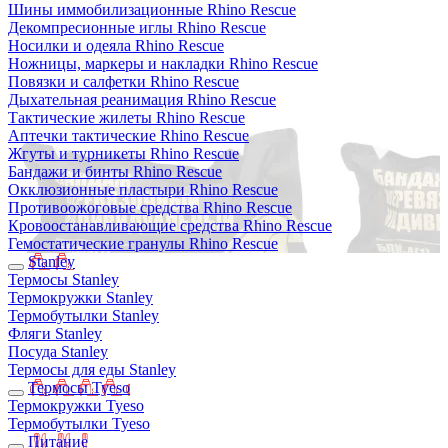
Шины иммобилизационные Rhino Rescue
Декомпресионные иглы Rhino Rescue
Носилки и одеяла Rhino Rescue
Ножницы, маркеры и накладки Rhino Rescue
Повязки и салфетки Rhino Rescue
Дыхательная реанимация Rhino Rescue
Тактические жилеты Rhino Rescue
Аптечки тактические Rhino Rescue
Жгуты и турникеты Rhino Rescue
Бандажи и бинты Rhino Rescue
Окклюзионные пластыри Rhino Rescue
Противоожоговые средства Rhino Rescue
Кровоостанавливающие средства Rhino Rescue
Гемостатические гранулы Rhino Rescue
Stanley
Термосы Stanley
Термокружки Stanley
Термобутылки Stanley
Фляги Stanley
Посуда Stanley
Термосы для еды Stanley
Термосы Tyeso
Термокружки Tyeso
Термобутылки Tyeso
Питание