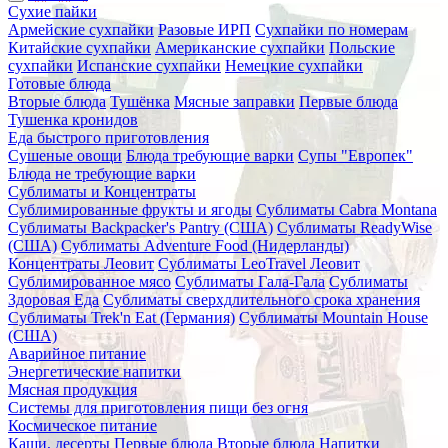
Сухие пайки
Армейские сухпайки
Разовые ИРП
Сухпайки по номерам
Китайские сухпайки
Американские сухпайки
Польские
сухпайки
Испанские сухпайки
Немецкие сухпайки
Готовые блюда
Вторые блюда
Тушёнка
Мясные заправки
Первые блюда
Тушенка кронидов
Еда быстрого приготовления
Сушеные овощи
Блюда требующие варки
Супы "Европек"
Блюда не требующие варки
Сублиматы и Концентраты
Сублимированные фрукты и ягоды
Сублиматы Cabra Montana
Сублиматы Backpacker's Pantry (США)
Сублиматы ReadyWise
(США)
Сублиматы Adventure Food (Нидерланды)
Концентраты Леовит
Сублиматы LeoTravel Леовит
Сублимированное мясо
Сублиматы Гала-Гала
Сублиматы
Здоровая Еда
Сублиматы сверхдлительного срока хранения
Сублиматы Trek'n Eat (Германия)
Сублиматы Mountain House
(США)
Аварийное питание
Энергетические напитки
Мясная продукция
Системы для приготовления пищи без огня
Космическое питание
Каши, десерты
Первые блюда
Вторые блюда
Напитки