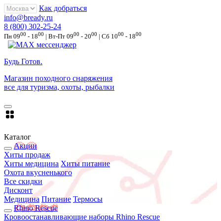
Как добраться
info@bready.ru
8 (800) 302-25-24
00
00
00
00
00
00
Пн 09
- 18
| Вт-Пт 09
- 20
| Сб 10
- 18
Будь Готов
.
Магазин походного снаряжения
все для туризма, охоты, рыбалки
Каталог
Акции
Хиты продаж
Хиты медицина
Хиты питание
Охота вкусненького
Все скидки
Дисконт
Медицина
Питание
Термосы
Rhino Rescue
Кровоостанавливающие наборы Rhino Rescue