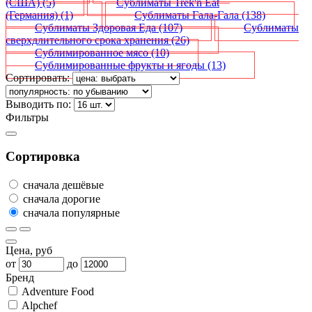
(США)
(5)
Сублиматы Trek'n Eat
(Германия)
(1)
Сублиматы Гала-Гала
(138)
Сублиматы Здоровая Еда
(107)
Сублиматы
сверхдлительного срока хранения
(26)
Сублимированное мясо
(10)
Сублимированные фрукты и ягоды
(13)
Сортировать:
Выводить по:
Фильтры
Сортировка
сначала дешёвые
сначала дорогие
сначала популярные
Цена, руб
от
до
Бренд
Adventure Food
Alpchef