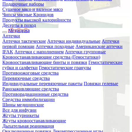
Подарочные наборы
Сушеное мясо и вяленое мясо
Чипсы мясные Кронидов
Продукты высокой калорийности
Десерты в поход
Медицина
Аптечки
Аптечки тактические
Аптечки индивидуальные
Аптечки
первой помощи
Аптечки походные
Американские аптечки
IFAK
Аптечки с наполнением
Аптечки групповые
Кровоостанавливающие средства (Гемостатики)
Кровоостанавливающие бинты и повязки
Гемостатические
губки и салфетки
Гемостатические гранулы
Противоожоговые средства
Перевязочные средства
Индивидуальные перевязочные пакеты
Повязки гелевые
Ранозаживляющие средства
Противорадиационные средства
Средства иммобилизации
Шины медицинские
Все для инфузии
Жгуты турникеты
Жгуты кровоостанавливающие
Дыхательная реанимация
Окклюзионные повязки
Декомпрессионные иглы