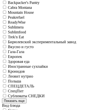
Backpacker's Pantry
Cabra Montana
Mountain House
Peakrefuel
ReadyWise
Sublimera
Sublimfood
Trek'n Eat
Бирюлевский экспериментальный завод
Вкусно и густо
Гала-Гала
Европек
Здоровая еда
Иностранные сухпайки
Кронидов
Леовит нутрио
Польша
СПЕЦДЕТАЛЬ
СпецПит
Сублиматы СНЕДКИ
Показать еще
Вид блюда