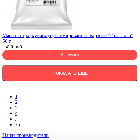
Мясо птицы (курица) сублимированное вареное "Гала-Гала"
50 г
420 руб.
В корзину
ПОКАЗАТЬ ЕЩЁ
1
2
3
4
...
35
Наши производители