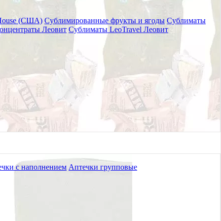
House (США)
Сублимированные фрукты и ягоды
Сублиматы
онцентраты Леовит
Сублиматы LeoTravel Леовит
чки с наполнением
Аптечки групповые