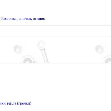
 отдыха
ы
Растопка, спички, огниво
Предзаказ
70 г
ки тепла (грелки)
отдыха