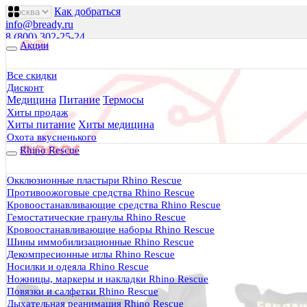
Как добраться
info@bready.ru
8 (800) 302-25-24
Акции
00
00
00
00
00
00
Пн 09
- 18
| Вт-Пт 09
- 20
| Сб 10
- 18
Все скидки
Дисконт
Будь Готов
.
Медицина
Питание
Термосы
Магазин походного снаряжения
Хиты продаж
все для туризма, охоты, рыбалки
Хиты питание
Хиты медицина
Охота вкусненького
Rhino Rescue
Каталог
0 руб.
Окклюзионные пластыри Rhino Rescue
0
Противоожоговые средства Rhino Rescue
Кровоостанавливающие средства Rhino Rescue
Гемостатические гранулы Rhino Rescue
Кровоостанавливающие наборы Rhino Rescue
Шины иммобилизационные Rhino Rescue
Декомпресионные иглы Rhino Rescue
0
Носилки и одеяла Rhino Rescue
Ножницы, маркеры и накладки Rhino Rescue
Тактическая медицина
Повязки и салфетки Rhino Rescue
Еда в дорогу
Дыхательная реанимация Rhino Rescue