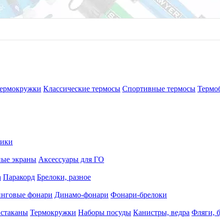
ана 60 г
 отдыха
Предзаказ
ермокружки
Классические термосы
Спортивные термосы
Термо
рики
ные экраны
Аксессуары для ГО
а
Паракорд
Брелоки, разное
нговые фонари
Динамо-фонари
Фонари-брелоки
 стаканы
Термокружки
Наборы посуды
Канистры, ведра
Фляги, 