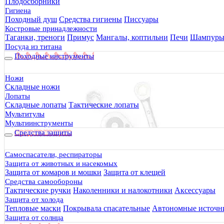
Суп грибной с гренками Cabra Montana Кабра Монтана 50 г
Плодосборники
Сытный и полезный обед для любителей туризма и активного
Гигиена
280 руб.
Походный душ
Средства гигиены
Писсуары
210 руб.
Костровые принадлежности
Таганки, треноги
Примус
Мангалы, коптильни
Печи
Шампур
Посуда из титана
Походные инструменты
25% Скидка
Ножи
Складные ножи
Лопаты
Складные лопаты
Тактические лопаты
Мультитулы
Мультиинструменты
Средства защиты
Самоспасатели, респираторы
Защита от животных и насекомых
Защита от комаров и мошки
Защита от клещей
Средства самообороны
Тактические ручки
Наколенники и налокотники
Аксессуары
Защита от холода
Картофельное пюре с грибами Cabra Montana Кабра Монтана 
Тепловые маски
Покрывала спасательные
Автономные источни
Сытный и вкусный обед для любителей туризма и активного 
Защита от солнца
290 руб.