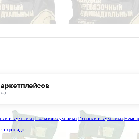
8 (800) 302-25-24
8 (495) 782-73-32
маркетплейсов
кса
йские сухпайки
Польские сухпайки
Испанские сухпайки
Немец
ет работать на самовывоз в субботу 8 и 15 августа.
ка кронидов