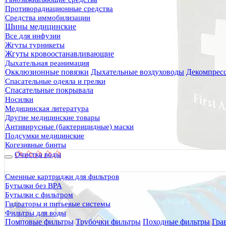
Вид блюда
Противорадиационные средства
Супы
Средства иммобилизации
Вторые блюда
Шины медицинские
Десерты и сладкие каши
Все для инфузии
Блюда с мясом птицы
Жгуты турникеты
Вегетарианские блюда
Жгуты кровоостанавливающие
Молочные продукты
Дыхательная реанимация
Окклюзионные повязки
Дыхательные воздуховоды
Декомпрес
Блюда с рисом
Спасательные одеяла и грелки
Блюда с гречкой
Спасательные покрывала
Блюда с картофелем
Носилки
Показать еще
Медицинская литература
Очистить фильтр
Другие медицинские товары
Антивирусные (бактерицидные) маски
Подсумки медицинские
Когезивные бинты
Очистка воды
Сменные картриджи для фильтров
Бутылки без BPA
Бутылки с фильтром
Гидраторы и питьевые системы
Фильтры для воды
Помповые фильтры
Трубочки фильтры
Походные фильтры
Гра