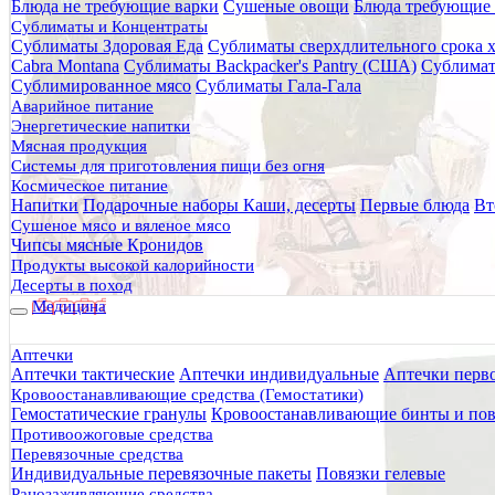
Блюда не требующие варки
Сушеные овощи
Блюда требующие 
Главная
Сублиматы и Концентраты
Каталог товаров
Сублиматы Здоровая Еда
Сублиматы сверхдлительного срока 
Питание
Cabra Montana
Сублиматы Backpacker's Pantry (США)
Сублимат
Сублиматы и Концентраты
Сублимированное мясо
Сублиматы Гала-Гала
Сублиматы Cabra Montana
Аварийное питание
Энергетические напитки
Мясная продукция
Сортировать:
Системы для приготовления пищи без огня
Выводить по:
Космическое питание
Фильтры
Напитки
Подарочные наборы
Каши, десерты
Первые блюда
Вт
Сушеное мясо и вяленое мясо
Чипсы мясные Кронидов
Сортировка
Продукты высокой калорийности
Десерты в поход
Медицина
сначала дешёвые
сначала дорогие
сначала популярные
Аптечки
Аптечки тактические
Аптечки индивидуальные
Аптечки перв
Кровоостанавливающие средства (Гемостатики)
Цена, руб
Гемостатические гранулы
Кровоостанавливающие бинты и пов
от
до
Противоожоговые средства
Перевязочные средства
Бренд
Индивидуальные перевязочные пакеты
Повязки гелевые
Cabra Montana
Ранозаживляющие средства