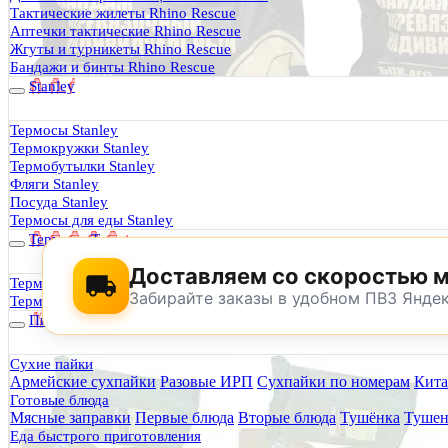
Термосы Stanley
Тактические жилеты Rhino Rescue
Фильтры для воды
Аптечки тактические Rhino Rescue
Оплата и доставка
Жгуты и турникеты Rhino Rescue
Гарантия и возврат
Бандажи и бинты Rhino Rescue
Оптовикам
Stanley
Контакты
Термосы Stanley
Термокружки Stanley
Будь Готов
.
Термобутылки Stanley
Фляги Stanley
0
Посуда Stanley
Термосы для еды Stanley
Термосы Tyeso
Доставляем со скоростью 
Термокружки Tyeso
Забирайте заказы в удобном ПВЗ Янде
Термобутылки Tyeso
Питание
Сухие пайки
Армейские сухпайки
Разовые ИРП
Сухпайки по номерам
Кита
По техническим причинам магазин не буд
Готовые блюда
Заранее корректируйте дату и время посещения магазина.
Мясные заправки
Первые блюда
Вторые блюда
Тушёнка
Тушен
Еда быстрого приготовления