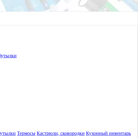
бутылки
бутылки
Термосы
Кастрюли, сковородки
Кухонный инвентарь