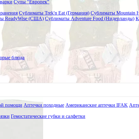
варки
Супы "Европек"
хранения
Сублиматы Trek'n Eat (Германия)
Сублиматы Mountain 
ы ReadyWise (США)
Сублиматы Adventure Food (Нидерланды)
К
орые блюда
ой помощи
Аптечки походные
Американские аптечки IFAK
Апте
язки
Гемостатические губки и салфетки