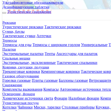
Ультрафиолетовые обеззараживатели
Дезинфицирующие таблетки
Туристическое снаряжение
Суп сырный с курицей и гренками Cabra Montana Кабра Монт
Сытный и полезный обед для любителей туризма и активного
Рюкзаки
310 руб.
Туристические рюкзаки
Тактические рюкзаки
Сумки, баулы
Тактические сумки
Аптечки
Термосы
25% Скидка
Термосы для еды
Термосы с широким горлом
Универсальные
Т
Палатки
Экстремальные палатки
Тенты
Аксессуары для палаток
Спальные мешки
Экстремальные, эксклюзивные
Тактические спальники
Коврики, сидушки, подушки
Трекинговые коврики
Кемпинговые коврики
Тактические ков
Газовое оборудование
Горелки газовые
Плиты газовые
Баллоны газовые
Ветрозащит
Снаряжение
Комплекты выживания
Компасы
Автономные источники тепл
Освещение, фонари
Химические источники света
Фонари
Налобные фонари
Кемпи
Туристическая посуда
Котелки
Чайники
Миски, тарелки
Столовые приборы
Кружки,