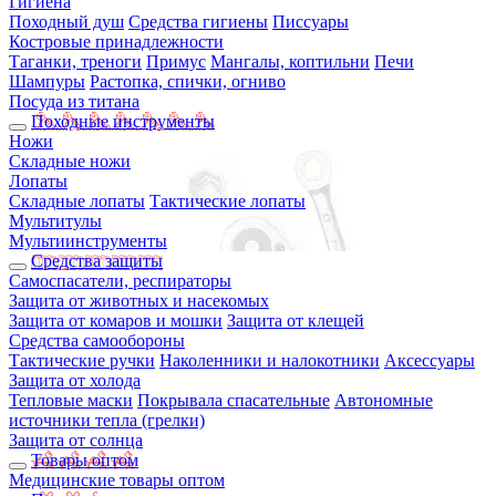
Гигиена
Походный душ
Средства гигиены
Писсуары
Костровые принадлежности
Таганки, треноги
Примус
Мангалы, коптильни
Печи
Шампуры
Растопка, спички, огниво
Посуда из титана
Походные инструменты
Ножи
Складные ножи
Лопаты
Складные лопаты
Тактические лопаты
Мультитулы
Мультиинструменты
Средства защиты
Самоспасатели, респираторы
Защита от животных и насекомых
Защита от комаров и мошки
Защита от клещей
Средства самообороны
Тактические ручки
Наколенники и налокотники
Аксессуары
Защита от холода
Тепловые маски
Покрывала спасательные
Автономные
источники тепла (грелки)
Защита от солнца
Товары оптом
Медицинские товары оптом