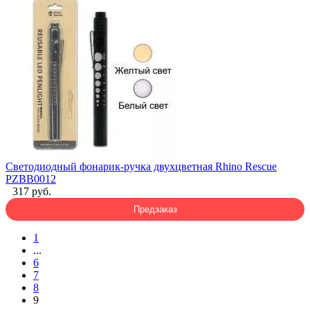
Светодиодный фонарик-ручка двухцветная Rhino Rescue
PZBB0012
317 руб.
Предзаказ
1
...
6
7
8
9