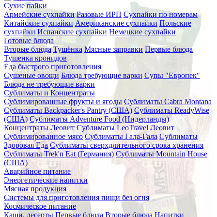
Сухие пайки
Армейские сухпайки
Разовые ИРП
Сухпайки по номерам
Китайские сухпайки
Американские сухпайки
Польские
сухпайки
Испанские сухпайки
Немецкие сухпайки
Готовые блюда
Вторые блюда
Тушёнка
Мясные заправки
Первые блюда
Тушенка кронидов
Еда быстрого приготовления
Сушеные овощи
Блюда требующие варки
Супы "Европек"
Блюда не требующие варки
Сублиматы и Концентраты
Сублимированные фрукты и ягоды
Сублиматы Cabra Montana
Сублиматы Backpacker's Pantry (США)
Сублиматы ReadyWise
(США)
Сублиматы Adventure Food (Нидерланды)
Концентраты Леовит
Сублиматы LeoTravel Леовит
Сублимированное мясо
Сублиматы Гала-Гала
Сублиматы
Здоровая Еда
Сублиматы сверхдлительного срока хранения
Сублиматы Trek'n Eat (Германия)
Сублиматы Mountain House
(США)
Аварийное питание
Энергетические напитки
Мясная продукция
Системы для приготовления пищи без огня
Космическое питание
Каши, десерты
Первые блюда
Вторые блюда
Напитки