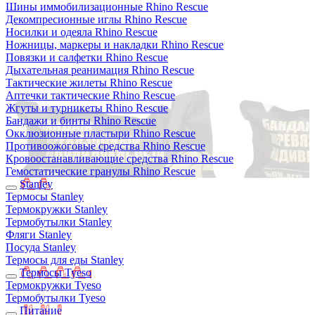
Шины иммобилизационные Rhino Rescue
Декомпресионные иглы Rhino Rescue
Носилки и одеяла Rhino Rescue
Ножницы, маркеры и накладки Rhino Rescue
Повязки и салфетки Rhino Rescue
Дыхательная реанимация Rhino Rescue
Тактические жилеты Rhino Rescue
Аптечки тактические Rhino Rescue
Жгуты и турникеты Rhino Rescue
Бандажи и бинты Rhino Rescue
Окклюзионные пластыри Rhino Rescue
Противоожоговые средства Rhino Rescue
Кровоостанавливающие средства Rhino Rescue
Гемостатические гранулы Rhino Rescue
Stanley
Термосы Stanley
Термокружки Stanley
Термобутылки Stanley
Фляги Stanley
Посуда Stanley
Термосы для еды Stanley
Термосы Tyeso
Термокружки Tyeso
Термобутылки Tyeso
Питание