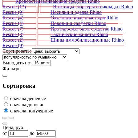
Кровоостанавливающие средства Rhino
Rescue
(13)
Ножницы, маркеры и накладки Rhino
Rescue
(9)
Носилки и одеяла Rhino
Rescue
(4)
Окклюзионные пластыри Rhino
Rescue
(4)
Повязки и салфетки Rhino
Rescue
(7)
Противоожоговые средства Rhino
Rescue
(3)
Тактические жилеты Rhino
Rescue
(2)
Шины иммобилизационные Rhino
Rescue
(9)
Сортировать:
Выводить по:
Фильтры
Сортировка
сначала дешёвые
сначала дорогие
сначала популярные
Цена, руб
от
до