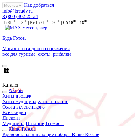
Как добраться
info@bready.ru
8 (800) 302-25-24
00
00
00
00
00
00
Пн 09
- 18
| Вт-Пт 09
- 20
| Сб 10
- 18
Будь Готов
.
Магазин походного снаряжения
все для туризма, охоты, рыбалки
Каталог
Акции
Хиты продаж
Хиты медицина
Хиты питание
Охота вкусненького
Все скидки
Дисконт
Медицина
Питание
Термосы
Rhino Rescue
Кровоостанавливающие наборы Rhino Rescue