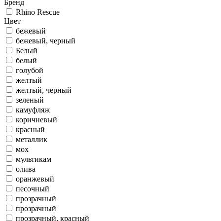
Бренд
Rhino Rescue
Цвет
бежевый
бежевый, черный
Белый
белый
голубой
желтый
желтый, черный
зеленый
камуфляж
коричневый
красный
металлик
мох
мультикам
олива
оранжевый
песочный
прозрачный
прозрачный
прозрачный, красный