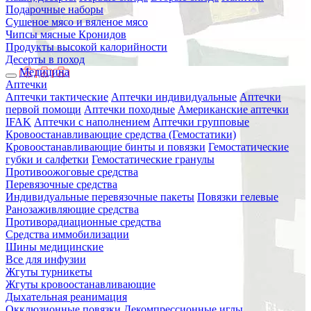
Подарочные наборы
Сушеное мясо и вяленое мясо
Чипсы мясные Кронидов
Продукты высокой калорийности
Десерты в поход
Медицина
Аптечки
Аптечки тактические
Аптечки индивидуальные
Аптечки
первой помощи
Аптечки походные
Американские аптечки
IFAK
Аптечки с наполнением
Аптечки групповые
Кровоостанавливающие средства (Гемостатики)
Кровоостанавливающие бинты и повязки
Гемостатические
губки и салфетки
Гемостатические гранулы
Противоожоговые средства
Перевязочные средства
Индивидуальные перевязочные пакеты
Повязки гелевые
Ранозаживляющие средства
Противорадиационные средства
Средства иммобилизации
Шины медицинские
Все для инфузии
Жгуты турникеты
Жгуты кровоостанавливающие
Дыхательная реанимация
Окклюзионные повязки
Декомпрессионные иглы