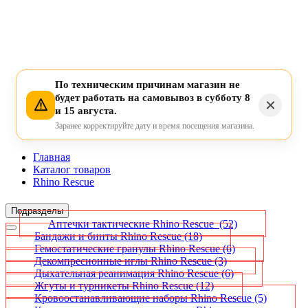
По техническим причинам магазин не
будет работать на самовывоз в субботу 8
и 15 августа.
Заранее корректируйте дату и время посещения магазина.
Главная
Каталог товаров
Rhino Rescue
Подразделы
Аптечки тактические Rhino Rescue
(52)
Бандажи и бинты Rhino Rescue
(18)
Гемостатические гранулы Rhino Rescue
(6)
Декомпресионные иглы Rhino Rescue
(3)
Дыхательная реанимация Rhino Rescue
(6)
Жгуты и турникеты Rhino Rescue
(12)
Кровоостанавливающие наборы Rhino Rescue
(5)