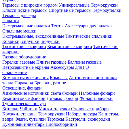
Термосы с широким горлом
Универсальные
Термокружки
Классические термосы
Спортивные термосы
Термобутылки
Термосы для еды
Палатки
Экстремальные палатки
Тенты
Аксессуары для палаток
Спальные мешки
Экстремальные, эксклюзивные
Тактические спальники
Коврики, сидушки, подушки
Трекинговые коврики
Кемпинговые коврики
Тактические
коврики
Газовое оборудование
Горелки газовые
Плиты газовые
Баллоны газовые
Ветрозащитные экраны
Аксессуары для ГО
Снаряжение
Комплекты выживания
Компасы
Автономные источники
тепла
Паракорд
Брелоки, разное
Освещение, фонари
Химические источники света
Фонари
Налобные фонари
Кемпинговые фонари
Динамо-фонари
Фонари-брелоки
Туристическая посуда
Котелки
Чайники
Миски, тарелки
Столовые приборы
Кружки, стаканы
Термокружки
Наборы посуды
Канистры,
ведра
Фляги, бутылки
Термосы
Кастрюли, сковородки
Кухонный инвентарь
Плодосборники