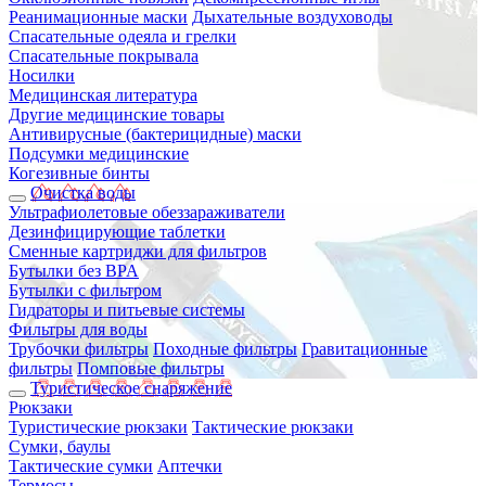
Реанимационные маски
Дыхательные воздуховоды
Спасательные одеяла и грелки
Спасательные покрывала
Носилки
Медицинская литература
Другие медицинские товары
Антивирусные (бактерицидные) маски
Подсумки медицинские
Когезивные бинты
Очистка воды
Ультрафиолетовые обеззараживатели
Дезинфицирующие таблетки
Сменные картриджи для фильтров
Бутылки без BPA
Бутылки с фильтром
Гидраторы и питьевые системы
Фильтры для воды
Трубочки фильтры
Походные фильтры
Гравитационные
фильтры
Помповые фильтры
Туристическое снаряжение
Рюкзаки
Туристические рюкзаки
Тактические рюкзаки
Сумки, баулы
Тактические сумки
Аптечки
Термосы