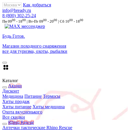
Как добраться
info@bready.ru
8 (800) 302-25-24
00
00
00
00
00
00
Пн 09
- 18
| Вт-Пт 09
- 20
| Сб 10
- 18
Будь Готов
.
Магазин походного снаряжения
все для туризма, охоты, рыбалки
Каталог
Акции
Дисконт
Медицина
Питание
Термосы
Хиты продаж
Хиты питание
Хиты медицина
Охота вкусненького
Все скидки
Rhino Rescue
Аптечки тактические Rhino Rescue