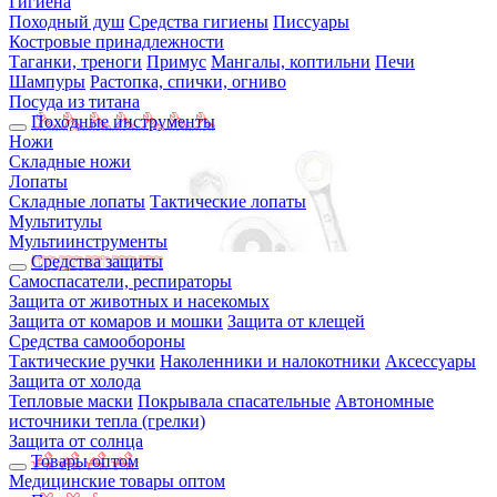
Гигиена
Походный душ
Средства гигиены
Писсуары
Костровые принадлежности
Таганки, треноги
Примус
Мангалы, коптильни
Печи
Шампуры
Растопка, спички, огниво
Посуда из титана
Походные инструменты
Ножи
Складные ножи
Лопаты
Складные лопаты
Тактические лопаты
Мультитулы
Мультиинструменты
Средства защиты
Самоспасатели, респираторы
Защита от животных и насекомых
Защита от комаров и мошки
Защита от клещей
Средства самообороны
Тактические ручки
Наколенники и налокотники
Аксессуары
Защита от холода
Тепловые маски
Покрывала спасательные
Автономные
источники тепла (грелки)
Защита от солнца
Товары оптом
Медицинские товары оптом