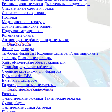
Реанимационные маски
Дыхательные воздуховоды
Спасательные одеяла и грелки
Спасательные покрывала
Носилки
Медицинская литература
Другие медицинские товары
Подсумки медицинские
Когезивные бинты
Антивирусные (бактерицидные) маски
Очистка воды
Фильтры для воды
Трубочки фильтры
Походные фильтры
Гравитационные
фильтры
Помповые фильтры
Ультрафиолетовые обеззараживатели
Дезинфицирующие таблетки
Сменные картриджи для фильтров
Бутылки без BPA
Бутылки с фильтром
Гидраторы и питьевые системы
Туристическое снаряжение
Рюкзаки
Туристические рюкзаки
Тактические рюкзаки
Сумки, баулы
Тактические сумки
Аптечки
Палатки