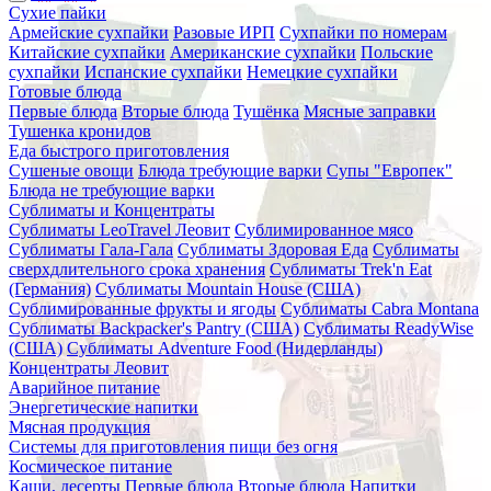
Сухие пайки
Армейские сухпайки
Разовые ИРП
Сухпайки по номерам
Китайские сухпайки
Американские сухпайки
Польские
сухпайки
Испанские сухпайки
Немецкие сухпайки
Готовые блюда
Первые блюда
Вторые блюда
Тушёнка
Мясные заправки
Тушенка кронидов
Еда быстрого приготовления
Сушеные овощи
Блюда требующие варки
Супы "Европек"
Блюда не требующие варки
Сублиматы и Концентраты
Сублиматы LeoTravel Леовит
Сублимированное мясо
Сублиматы Гала-Гала
Сублиматы Здоровая Еда
Сублиматы
сверхдлительного срока хранения
Сублиматы Trek'n Eat
(Германия)
Сублиматы Mountain House (США)
Сублимированные фрукты и ягоды
Сублиматы Cabra Montana
Сублиматы Backpacker's Pantry (США)
Сублиматы ReadyWise
(США)
Сублиматы Adventure Food (Нидерланды)
Концентраты Леовит
Аварийное питание
Энергетические напитки
Мясная продукция
Системы для приготовления пищи без огня
Космическое питание
Каши, десерты
Первые блюда
Вторые блюда
Напитки