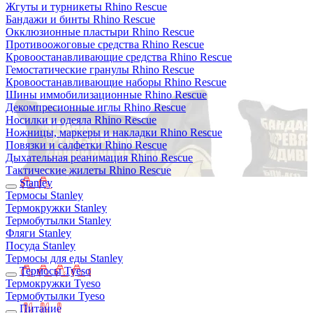
Жгуты и турникеты Rhino Rescue
Бандажи и бинты Rhino Rescue
Окклюзионные пластыри Rhino Rescue
Противоожоговые средства Rhino Rescue
Кровоостанавливающие средства Rhino Rescue
Гемостатические гранулы Rhino Rescue
Кровоостанавливающие наборы Rhino Rescue
Шины иммобилизационные Rhino Rescue
Декомпресионные иглы Rhino Rescue
Носилки и одеяла Rhino Rescue
Ножницы, маркеры и накладки Rhino Rescue
Повязки и салфетки Rhino Rescue
Дыхательная реанимация Rhino Rescue
Тактические жилеты Rhino Rescue
Stanley
Термосы Stanley
Термокружки Stanley
Термобутылки Stanley
Фляги Stanley
Посуда Stanley
Термосы для еды Stanley
Термосы Tyeso
Термокружки Tyeso
Термобутылки Tyeso
Питание