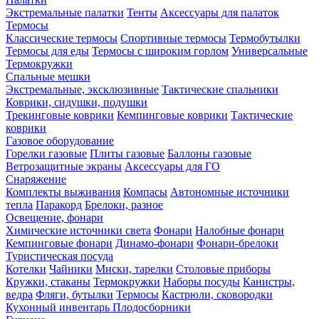
Экстремальные палатки
Тенты
Аксессуары для палаток
Термосы
Классические термосы
Спортивные термосы
Термобутылки
Термосы для еды
Термосы с широким горлом
Универсальные
Термокружки
Спальные мешки
Экстремальные, эксклюзивные
Тактические спальники
Коврики, сидушки, подушки
Трекинговые коврики
Кемпинговые коврики
Тактические
коврики
Газовое оборудование
Горелки газовые
Плиты газовые
Баллоны газовые
Ветрозащитные экраны
Аксессуары для ГО
Снаряжение
Комплекты выживания
Компасы
Автономные источники
тепла
Паракорд
Брелоки, разное
Освещение, фонари
Химические источники света
Фонари
Налобные фонари
Кемпинговые фонари
Динамо-фонари
Фонари-брелоки
Туристическая посуда
Котелки
Чайники
Миски, тарелки
Столовые приборы
Кружки, стаканы
Термокружки
Наборы посуды
Канистры,
ведра
Фляги, бутылки
Термосы
Кастрюли, сковородки
Кухонный инвентарь
Плодосборники