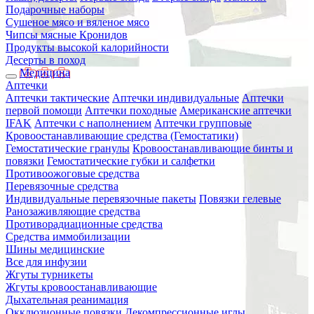
Подарочные наборы
Сушеное мясо и вяленое мясо
Чипсы мясные Кронидов
Продукты высокой калорийности
Десерты в поход
Медицина
Аптечки
Аптечки тактические
Аптечки индивидуальные
Аптечки
первой помощи
Аптечки походные
Американские аптечки
IFAK
Аптечки с наполнением
Аптечки групповые
Кровоостанавливающие средства (Гемостатики)
Гемостатические гранулы
Кровоостанавливающие бинты и
повязки
Гемостатические губки и салфетки
Противоожоговые средства
Перевязочные средства
Индивидуальные перевязочные пакеты
Повязки гелевые
Ранозаживляющие средства
Противорадиационные средства
Средства иммобилизации
Шины медицинские
Все для инфузии
Жгуты турникеты
Жгуты кровоостанавливающие
Дыхательная реанимация
Окклюзионные повязки
Декомпрессионные иглы