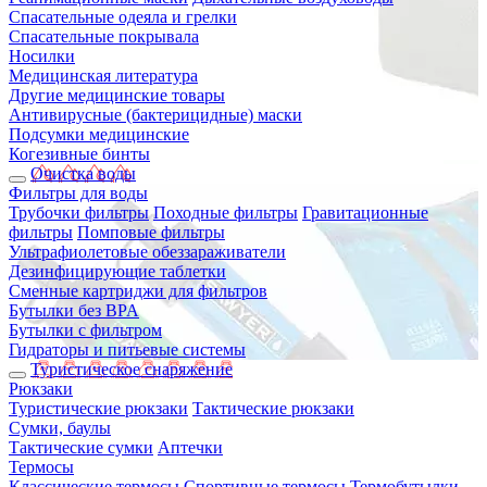
Спасательные одеяла и грелки
Спасательные покрывала
Носилки
Медицинская литература
Другие медицинские товары
Антивирусные (бактерицидные) маски
Подсумки медицинские
Когезивные бинты
Очистка воды
Фильтры для воды
Трубочки фильтры
Походные фильтры
Гравитационные
фильтры
Помповые фильтры
Ультрафиолетовые обеззараживатели
Дезинфицирующие таблетки
Сменные картриджи для фильтров
Бутылки без BPA
Бутылки с фильтром
Гидраторы и питьевые системы
Туристическое снаряжение
Рюкзаки
Туристические рюкзаки
Тактические рюкзаки
Сумки, баулы
Тактические сумки
Аптечки
Термосы
Классические термосы
Спортивные термосы
Термобутылки