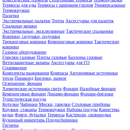
Термосы для еды
Термосы с широким горлом
Универсальные
Термокружки
Палатки
Экстремальные палатки
Тенты
Аксессуары для палаток
Спальные мешки
Экстремальные, эксклюзивные
Тактические спальники
Коврики, сидушки, подушки
Трекинговые коврики
Кемпинговые коврики
Тактические
коврики
Газовое оборудование
Горелки газовые
Плиты газовые
Баллоны газовые
Ветрозащитные экраны
Аксессуары для ГО
Снаряжение
Комплекты выживания
Компасы
Автономные источники
тепла
Паракорд
Брелоки, разное
Освещение, фонари
Химические источники света
Фонари
Налобные фонари
Кемпинговые фонари
Динамо-фонари
Фонари-брелоки
Туристическая посуда
Котелки
Чайники
Миски, тарелки
Столовые приборы
Кружки, стаканы
Термокружки
Наборы посуды
Канистры,
ведра
Фляги, бутылки
Термосы
Кастрюли, сковородки
Кухонный инвентарь
Плодосборники
Гигиена