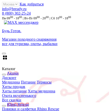
Как добраться
info@bready.ru
8 (800) 302-25-24
00
00
00
00
00
00
Пн 09
- 18
| Вт-Пт 09
- 20
| Сб 10
- 18
Будь Готов
.
Магазин походного снаряжения
все для туризма, охоты, рыбалки
Каталог
Акции
Дисконт
Медицина
Питание
Термосы
Хиты продаж
Хиты питание
Хиты медицина
Охота вкусненького
Все скидки
Rhino Rescue
Повязки и салфетки Rhino Rescue