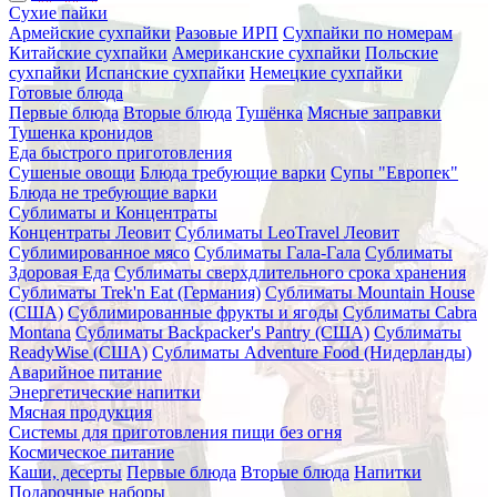
Сухие пайки
Армейские сухпайки
Разовые ИРП
Сухпайки по номерам
Китайские сухпайки
Американские сухпайки
Польские
сухпайки
Испанские сухпайки
Немецкие сухпайки
Готовые блюда
Первые блюда
Вторые блюда
Тушёнка
Мясные заправки
Тушенка кронидов
Еда быстрого приготовления
Сушеные овощи
Блюда требующие варки
Супы "Европек"
Блюда не требующие варки
Сублиматы и Концентраты
Концентраты Леовит
Сублиматы LeoTravel Леовит
Сублимированное мясо
Сублиматы Гала-Гала
Сублиматы
Здоровая Еда
Сублиматы сверхдлительного срока хранения
Сублиматы Trek'n Eat (Германия)
Сублиматы Mountain House
(США)
Сублимированные фрукты и ягоды
Сублиматы Cabra
Montana
Сублиматы Backpacker's Pantry (США)
Сублиматы
ReadyWise (США)
Сублиматы Adventure Food (Нидерланды)
Аварийное питание
Энергетические напитки
Мясная продукция
Системы для приготовления пищи без огня
Космическое питание
Каши, десерты
Первые блюда
Вторые блюда
Напитки
Подарочные наборы