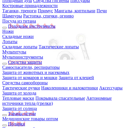
Походный душ
Средства гигиены
Писсуары
Костровые принадлежности
Таганки, треноги
Примус
Мангалы, коптильни
Печи
Шампуры
Растопка, спички, огниво
Посуда из титана
Походные инструменты
Ножи
Складные ножи
Лопаты
Складные лопаты
Тактические лопаты
Мультитулы
Мультиинструменты
Средства защиты
Самоспасатели, респираторы
Защита от животных и насекомых
Защита от комаров и мошки
Защита от клещей
Средства самообороны
Тактические ручки
Наколенники и налокотники
Аксессуары
Защита от холода
Тепловые маски
Покрывала спасательные
Автономные
источники тепла (грелки)
Защита от солнца
Товары оптом
Медицинские товары оптом
Подарки