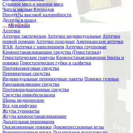
Сушеное мясо и вяленое мясо
Чипсы мясные Кронидов
Продукты высокой калорийности
Десерты в поход
Медицина
Аптечки
Аптечки тактические
Аптечки индивидуальные
Аптечки
первой помощи
Аптечки походные
Американские аптечки
IFAK
Аптечки с наполнением
Аптечки групповые
Кровоостанавливающие средства (Гемостатики)
Гемостатические гранулы
Кровоостанавливающие бинты и
повязки
Гемостатические губки и салфетки
Противоожоговые средства
Перевязочные средства
Индивидуальные перевязочные пакеты
Повязки гелевые
Ранозаживляющие средства
Противорадиационные средства
Средства иммобилизации
Шины медицинские
Все для инфузии
Жгуты турникеты
Жгуты кровоостанавливающие
Дыхательная реанимация
Окклюзионные повязки
Декомпрессионные иглы
Реанимационные маски
Дыхательные воздуховоды