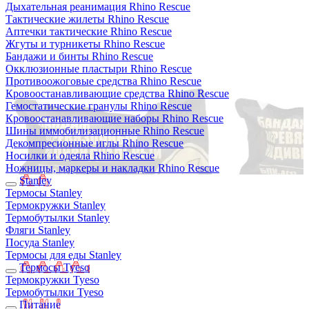
Дыхательная реанимация Rhino Rescue
Тактические жилеты Rhino Rescue
Аптечки тактические Rhino Rescue
Жгуты и турникеты Rhino Rescue
Бандажи и бинты Rhino Rescue
Окклюзионные пластыри Rhino Rescue
Противоожоговые средства Rhino Rescue
Кровоостанавливающие средства Rhino Rescue
Гемостатические гранулы Rhino Rescue
Кровоостанавливающие наборы Rhino Rescue
Шины иммобилизационные Rhino Rescue
Декомпресионные иглы Rhino Rescue
Носилки и одеяла Rhino Rescue
Ножницы, маркеры и накладки Rhino Rescue
Stanley
Термосы Stanley
Термокружки Stanley
Термобутылки Stanley
Фляги Stanley
Посуда Stanley
Термосы для еды Stanley
Термосы Tyeso
Термокружки Tyeso
Термобутылки Tyeso
Питание