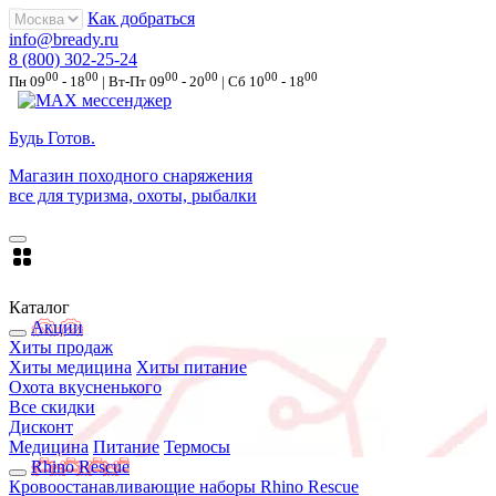
Как добраться
info@bready.ru
8 (800) 302-25-24
00
00
00
00
00
00
Пн 09
- 18
| Вт-Пт 09
- 20
| Сб 10
- 18
Будь Готов
.
Магазин походного снаряжения
все для туризма, охоты, рыбалки
Каталог
Акции
Хиты продаж
Хиты медицина
Хиты питание
Охота вкусненького
Все скидки
Дисконт
Медицина
Питание
Термосы
Rhino Rescue
Кровоостанавливающие наборы Rhino Rescue