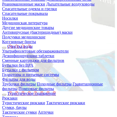
Реанимационные маски
Дыхательные воздуховоды
Спасательные одеяла и грелки
Спасательные покрывала
Носилки
Медицинская литература
Другие медицинские товары
Антивирусные (бактерицидные) маски
Подсумки медицинские
Когезивные бинты
Очистка воды
Ультрафиолетовые обеззараживатели
Дезинфицирующие таблетки
Сменные картриджи для фильтров
Бутылки без BPA
Бутылки с фильтром
Гидраторы и питьевые системы
Фильтры для воды
Трубочки фильтры
Походные фильтры
Гравитационные
фильтры
Помповые фильтры
Туристическое снаряжение
Рюкзаки
Туристические рюкзаки
Тактические рюкзаки
Сумки, баулы
Тактические сумки
Аптечки
Термосы