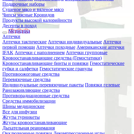
Подарочные наборы
Сушеное мясо и вяленое мясо
Чипсы мясные Кронидов
Продукты высокой калорийности
Десерты в поход
Медицина
Аптечки
Аптечки тактические
Аптечки индивидуальные
Аптечки
первой помощи
Аптечки походные
Американские аптечки
IFAK
Аптечки с наполнением
Аптечки групповые
Кровоостанавливающие средства (Гемостатики)
Кровоостанавливающие бинты и повязки
Гемостатические
губки и салфетки
Гемостатические гранулы
Противоожоговые средства
Перевязочные средства
Индивидуальные перевязочные пакеты
Повязки гелевые
Ранозаживляющие средства
Противорадиационные средства
Средства иммобилизации
Шины медицинские
Все для инфузии
Жгуты турникеты
Жгуты кровоостанавливающие
Дыхательная реанимация
Окклюзионные повязки
Декомпрессионные иглы