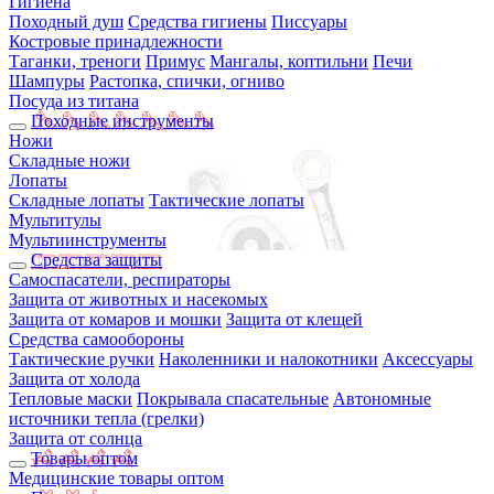
Гигиена
Походный душ
Средства гигиены
Писсуары
Костровые принадлежности
Таганки, треноги
Примус
Мангалы, коптильни
Печи
Шампуры
Растопка, спички, огниво
Посуда из титана
Походные инструменты
Ножи
Складные ножи
Лопаты
Складные лопаты
Тактические лопаты
Мультитулы
Мультиинструменты
Средства защиты
Самоспасатели, респираторы
Защита от животных и насекомых
Защита от комаров и мошки
Защита от клещей
Средства самообороны
Тактические ручки
Наколенники и налокотники
Аксессуары
Защита от холода
Тепловые маски
Покрывала спасательные
Автономные
источники тепла (грелки)
Защита от солнца
Товары оптом
Медицинские товары оптом