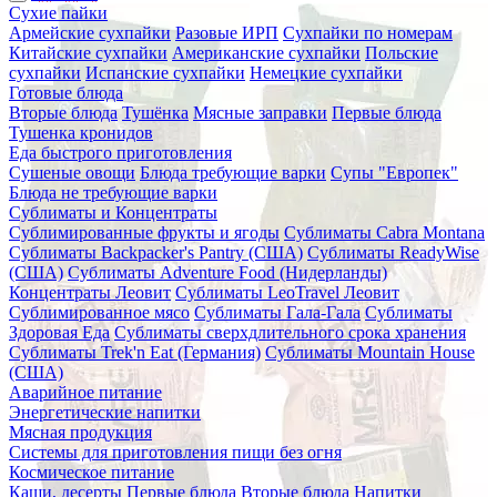
Сухие пайки
Армейские сухпайки
Разовые ИРП
Сухпайки по номерам
Китайские сухпайки
Американские сухпайки
Польские
сухпайки
Испанские сухпайки
Немецкие сухпайки
Готовые блюда
Вторые блюда
Тушёнка
Мясные заправки
Первые блюда
Тушенка кронидов
Еда быстрого приготовления
Сушеные овощи
Блюда требующие варки
Супы "Европек"
Блюда не требующие варки
Сублиматы и Концентраты
Сублимированные фрукты и ягоды
Сублиматы Cabra Montana
Сублиматы Backpacker's Pantry (США)
Сублиматы ReadyWise
(США)
Сублиматы Adventure Food (Нидерланды)
Концентраты Леовит
Сублиматы LeoTravel Леовит
Сублимированное мясо
Сублиматы Гала-Гала
Сублиматы
Здоровая Еда
Сублиматы сверхдлительного срока хранения
Сублиматы Trek'n Eat (Германия)
Сублиматы Mountain House
(США)
Аварийное питание
Энергетические напитки
Мясная продукция
Системы для приготовления пищи без огня
Космическое питание
Каши, десерты
Первые блюда
Вторые блюда
Напитки