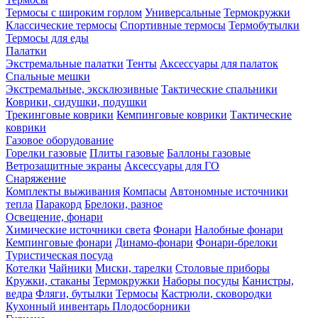
Термосы с широким горлом
Универсальные
Термокружки
Классические термосы
Спортивные термосы
Термобутылки
Термосы для еды
Палатки
Экстремальные палатки
Тенты
Аксессуары для палаток
Спальные мешки
Экстремальные, эксклюзивные
Тактические спальники
Коврики, сидушки, подушки
Трекинговые коврики
Кемпинговые коврики
Тактические
коврики
Газовое оборудование
Горелки газовые
Плиты газовые
Баллоны газовые
Ветрозащитные экраны
Аксессуары для ГО
Снаряжение
Комплекты выживания
Компасы
Автономные источники
тепла
Паракорд
Брелоки, разное
Освещение, фонари
Химические источники света
Фонари
Налобные фонари
Кемпинговые фонари
Динамо-фонари
Фонари-брелоки
Туристическая посуда
Котелки
Чайники
Миски, тарелки
Столовые приборы
Кружки, стаканы
Термокружки
Наборы посуды
Канистры,
ведра
Фляги, бутылки
Термосы
Кастрюли, сковородки
Кухонный инвентарь
Плодосборники