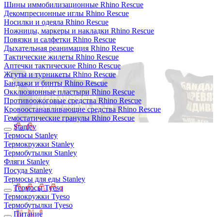
Шины иммобилизационные Rhino Rescue
Декомпресионные иглы Rhino Rescue
Носилки и одеяла Rhino Rescue
Ножницы, маркеры и накладки Rhino Rescue
Повязки и салфетки Rhino Rescue
Дыхательная реанимация Rhino Rescue
Тактические жилеты Rhino Rescue
Аптечки тактические Rhino Rescue
Жгуты и турникеты Rhino Rescue
Бандажи и бинты Rhino Rescue
Окклюзионные пластыри Rhino Rescue
Противоожоговые средства Rhino Rescue
Кровоостанавливающие средства Rhino Rescue
Гемостатические гранулы Rhino Rescue
Stanley
Термосы Stanley
Термокружки Stanley
Термобутылки Stanley
Фляги Stanley
Посуда Stanley
Термосы для еды Stanley
Термосы Tyeso
Термокружки Tyeso
Термобутылки Tyeso
Питание