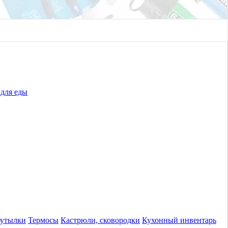
для еды
бутылки
Термосы
Кастрюли, сковородки
Кухонный инвентарь