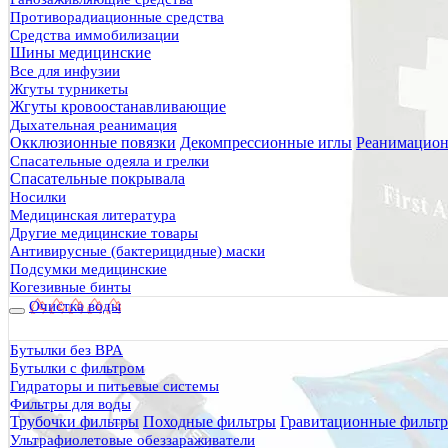
Противорадиационные средства
Средства иммобилизации
Шины медицинские
Все для инфузии
Жгуты турникеты
Жгуты кровоостанавливающие
Дыхательная реанимация
Окклюзионные повязки
Декомпрессионные иглы
Реанимацион
Спасательные одеяла и грелки
Спасательные покрывала
Носилки
Медицинская литература
Другие медицинские товары
Антивирусные (бактерицидные) маски
Подсумки медицинские
Когезивные бинты
Очистка воды
Бутылки без BPA
Бутылки с фильтром
Гидраторы и питьевые системы
Фильтры для воды
Трубочки фильтры
Походные фильтры
Гравитационные фильт
Ультрафиолетовые обеззараживатели