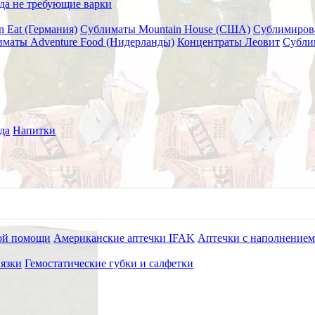
да не требующие варки
n Eat (Германия)
Сублиматы Mountain House (США)
Сублимиров
маты Adventure Food (Нидерланды)
Концентраты Леовит
Субли
 40 г
да
Напитки
ой помощи
Американские аптечки IFAK
Аптечки с наполнением
язки
Гемостатические губки и салфетки