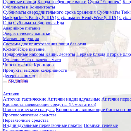
Сушеные овощи
Блюда требующие варки
Супы "Европек"
Блю
Главная
Сублиматы и Концентраты
Каталог товаров
Сублиматы сверхдлительного срока хранения
Сублиматы Trek'
Питание
Backpacker's Pantry (США)
Сублиматы ReadyWise (США)
Субли
Сублиматы и Концентраты
Гала
Сублиматы Здоровая Еда
Сублиматы Гала-Гала
Аварийное питание
Каши Гала-Гала
Энергетические напитки
Гречка с курицей "Гала-Гала" 40 г
Мясная продукция
Системы для приготовления пищи без огня
Гречка с курицей "Гала-Гала"
Космическое питание
Подарочные наборы
Каши, десерты
Первые блюда
Вторые блю
Сушеное мясо и вяленое мясо
Чипсы мясные Кронидов
Продукты высокой калорийности
Десерты в поход
Медицина
Аптечки
Аптечки тактические
Аптечки индивидуальные
Аптечки перв
Кровоостанавливающие средства (Гемостатики)
Гемостатические гранулы
Кровоостанавливающие бинты и пов
Противоожоговые средства
Перевязочные средства
Индивидуальные перевязочные пакеты
Повязки гелевые
Ранозаживляющие средства