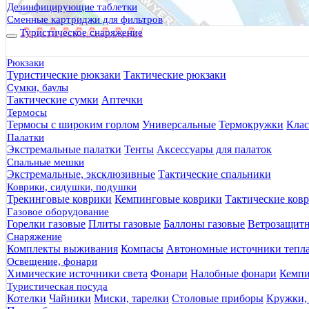
Дезинфицирующие таблетки
Сменные картриджи для фильтров
Туристическое снаряжение
Рюкзаки
Туристические рюкзаки
Тактические рюкзаки
Сумки, баулы
Тактические сумки
Аптечки
Термосы
Термосы с широким горлом
Универсальные
Термокружки
Клас
Палатки
Экстремальные палатки
Тенты
Аксессуары для палаток
Спальные мешки
Экстремальные, эксклюзивные
Тактические спальники
Коврики, сидушки, подушки
Трекинговые коврики
Кемпинговые коврики
Тактические ков
Газовое оборудование
Горелки газовые
Плиты газовые
Баллоны газовые
Ветрозащит
Снаряжение
Комплекты выживания
Компасы
Автономные источники тепл
Освещение, фонари
Химические источники света
Фонари
Налобные фонари
Кемпи
Туристическая посуда
Котелки
Чайники
Миски, тарелки
Столовые приборы
Кружки,