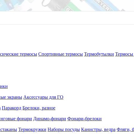
сические термосы
Спортивные термосы
Термобутылки
Термосы 
рики
ные экраны
Аксессуары для ГО
а
Паракорд
Брелоки, разное
нговые фонари
Динамо-фонари
Фонари-брелоки
 стаканы
Термокружки
Наборы посуды
Канистры, ведра
Фляги, 