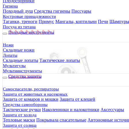
Плодосборники
Гигиена
Походный душ
Средства гигиены
Писсуары
Костровые принадлежности
Таганки, треноги
Примус
Мангалы, коптильни
Печи
Шампур
Посуда из титана
Походные инструменты
Ножи
Складные ножи
Лопаты
Складные лопаты
Тактические лопаты
Мультитулы
Мультиинструменты
Средства защиты
Самоспасатели, респираторы
Защита от животных и насекомых
Защита от комаров и мошки
Защита от клещей
Средства самообороны
Тактические ручки
Наколенники и налокотники
Аксессуары
Защита от холода
Тепловые маски
Покрывала спасательные
Автономные источни
Защита от солнца