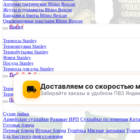
Термосы Stanley
Аптечки тактические Rhino Rescue
Фильтры для воды
Жгуты и турникеты Rhino Rescue
Оплата и доставка
Бандажи и бинты Rhino Rescue
Гарантия и возврат
Окклюзионные пластыри Rhino Rescue
Оптовикам
Stanley
Контакты
Термосы Stanley
Термокружки Stanley
Будь Готов
.
Термобутылки Stanley
Фляги Stanley
0
Посуда Stanley
Термосы для еды Stanley
Термосы Tyeso
Доставляем со скоростью 
Термокружки Tyeso
Забирайте заказы в удобном ПВЗ Янде
Термобутылки Tyeso
Питание
Сухие пайки
Армейские сухпайки
Разовые ИРП
Сухпайки по номерам
Кита
По техническим причинам магазин не буд
Готовые блюда
Заранее корректируйте дату и время посещения магазина.
Первые блюда
Вторые блюда
Тушёнка
Мясные заправки
Тушен
Еда быстрого приготовления