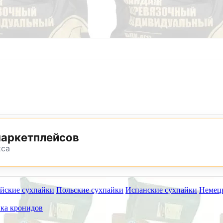
8 (800) 302-25-24
8 (495) 782-73-32
маркетплейсов
кса
йские сухпайки
Польские сухпайки
Испанские сухпайки
Немец
ет работать на самовывоз в субботу 8 и 15 августа.
ка кронидов