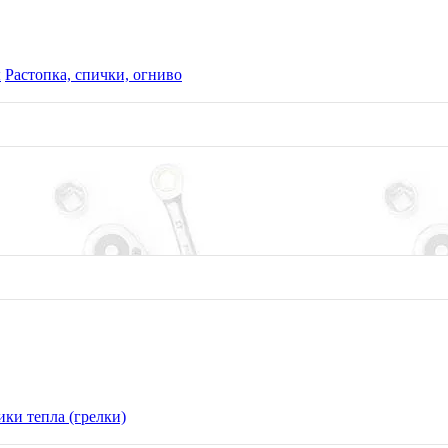
ы
Растопка, спички, огниво
ки тепла (грелки)