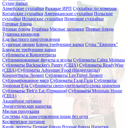
Сухие пайки
Армейские сухпайки
Разовые ИРП
Сухпайки по номерам
Китайские сухпайки
Американские сухпайки
Польские
сухпайки
Испанские сухпайки
Немецкие сухпайки
Готовые блюда
Вторые блюда
Тушёнка
Мясные заправки
Первые блюда
Тушенка кронидов
Еда быстрого приготовления
Сушеные овощи
Блюда требующие варки
Супы "Европек"
Блюда не требующие варки
Сублиматы и Концентраты
Сублимированные фрукты и ягоды
Сублиматы Cabra Montana
Сублиматы Backpacker's Pantry (США)
Сублиматы ReadyWise
(США)
Сублиматы Adventure Food (Нидерланды)
Концентраты Леовит
Сублиматы LeoTravel Леовит
Сублимированное мясо
Сублиматы Гала-Гала
Сублиматы
Здоровая Еда
Сублиматы сверхдлительного срока хранения
Сублиматы Trek'n Eat (Германия)
Сублиматы Mountain House
(США)
Аварийное питание
Энергетические напитки
Мясная продукция
Системы для приготовления пищи без огня
Космическое питание
Каши, десерты
Первые блюда
Вторые блюда
Напитки