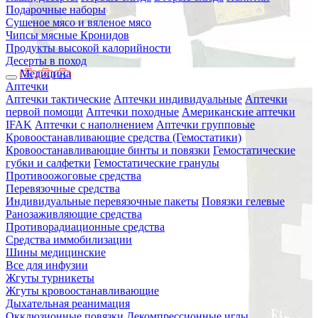
Подарочные наборы
Сушеное мясо и вяленое мясо
Чипсы мясные Кронидов
Продукты высокой калорийности
Десерты в поход
Медицина
Аптечки
Аптечки тактические
Аптечки индивидуальные
Аптечки
первой помощи
Аптечки походные
Американские аптечки
IFAK
Аптечки с наполнением
Аптечки групповые
Кровоостанавливающие средства (Гемостатики)
Кровоостанавливающие бинты и повязки
Гемостатические
губки и салфетки
Гемостатические гранулы
Противоожоговые средства
Перевязочные средства
Индивидуальные перевязочные пакеты
Повязки гелевые
Ранозаживляющие средства
Противорадиационные средства
Средства иммобилизации
Шины медицинские
Все для инфузии
Жгуты турникеты
Жгуты кровоостанавливающие
Дыхательная реанимация
Окклюзионные повязки
Декомпрессионные иглы