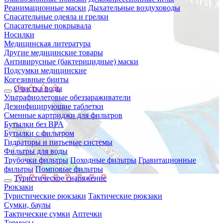
Реанимационные маски
Дыхательные воздуховоды
Спасательные одеяла и грелки
Спасательные покрывала
Носилки
Медицинская литература
Другие медицинские товары
Антивирусные (бактерицидные) маски
Подсумки медицинские
Когезивные бинты
Очистка воды
Ультрафиолетовые обеззараживатели
Дезинфицирующие таблетки
Сменные картриджи для фильтров
Бутылки без BPA
Бутылки с фильтром
Гидраторы и питьевые системы
Фильтры для воды
Трубочки фильтры
Походные фильтры
Гравитационные
фильтры
Помповые фильтры
Туристическое снаряжение
Рюкзаки
Туристические рюкзаки
Тактические рюкзаки
Сумки, баулы
Тактические сумки
Аптечки
Термосы