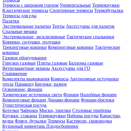
Термосы с широким горлом
Универсальные
Термокружки
Классические термосы
Спортивные термосы
Термобутылки
Термосы для еды
Палатки
Экстремальные палатки
Тенты
Аксессуары для палаток
Спальные мешки
Экстремальные, эксклюзивные
Тактические спальники
Коврики, сидушки, подушки
Трекинговые коврики
Кемпинговые коврики
Тактические
коврики
Газовое оборудование
Горелки газовые
Плиты газовые
Баллоны газовые
Ветрозащитные экраны
Аксессуары для ГО
Снаряжение
Комплекты выживания
Компасы
Автономные источники
тепла
Паракорд
Брелоки, разное
Освещение, фонари
Химические источники света
Фонари
Налобные фонари
Кемпинговые фонари
Динамо-фонари
Фонари-брелоки
Туристическая посуда
Котелки
Чайники
Миски, тарелки
Столовые приборы
Кружки, стаканы
Термокружки
Наборы посуды
Канистры,
ведра
Фляги, бутылки
Термосы
Кастрюли, сковородки
Кухонный инвентарь
Плодосборники