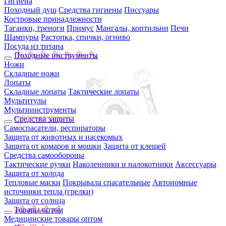
Гигиена
Походный душ
Средства гигиены
Писсуары
Костровые принадлежности
Таганки, треноги
Примус
Мангалы, коптильни
Печи
Шампуры
Растопка, спички, огниво
Посуда из титана
Походные инструменты
Ножи
Складные ножи
Лопаты
Складные лопаты
Тактические лопаты
Мультитулы
Мультиинструменты
Средства защиты
Самоспасатели, респираторы
Защита от животных и насекомых
Защита от комаров и мошки
Защита от клещей
Средства самообороны
Тактические ручки
Наколенники и налокотники
Аксессуары
Защита от холода
Тепловые маски
Покрывала спасательные
Автономные
источники тепла (грелки)
Защита от солнца
Товары оптом
Медицинские товары оптом