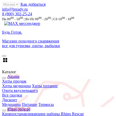
Как добраться
info@bready.ru
8 (800) 302-25-24
00
00
00
00
00
00
Пн 09
- 18
| Вт-Пт 09
- 20
| Сб 10
- 18
Будь Готов
.
Магазин походного снаряжения
все для туризма, охоты, рыбалки
Каталог
Акции
Хиты продаж
Хиты медицина
Хиты питание
Охота вкусненького
Все скидки
Дисконт
Медицина
Питание
Термосы
Rhino Rescue
Кровоостанавливающие наборы Rhino Rescue