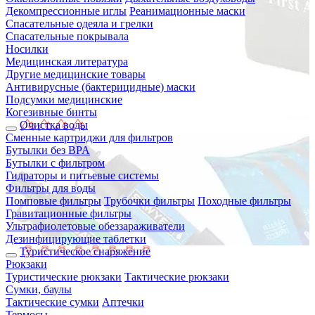
Декомпрессионные иглы
Реанимационные маски
Спасательные одеяла и грелки
Спасательные покрывала
Носилки
Медицинская литература
Другие медицинские товары
Антивирусные (бактерицидные) маски
Подсумки медицинские
Когезивные бинты
Очистка воды
Сменные картриджи для фильтров
Бутылки без BPA
Бутылки с фильтром
Гидраторы и питьевые системы
Фильтры для воды
Помповые фильтры
Трубочки фильтры
Походные фильтры
Гравитационные фильтры
Ультрафиолетовые обеззараживатели
Дезинфицирующие таблетки
Туристическое снаряжение
Рюкзаки
Туристические рюкзаки
Тактические рюкзаки
Сумки, баулы
Тактические сумки
Аптечки
Термосы