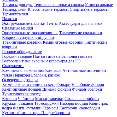
Термосы для еды
Термосы с широким горлом
Универсальные
Термокружки
Классические термосы
Спортивные термосы
Термобутылки
Палатки
Экстремальные палатки
Тенты
Аксессуары для палаток
Спальные мешки
Экстремальные, эксклюзивные
Тактические спальники
Коврики, сидушки, подушки
Трекинговые коврики
Кемпинговые коврики
Тактические
коврики
Газовое оборудование
Горелки газовые
Плиты газовые
Баллоны газовые
Ветрозащитные экраны
Аксессуары для ГО
Снаряжение
Комплекты выживания
Компасы
Автономные источники
тепла
Паракорд
Брелоки, разное
Освещение, фонари
Химические источники света
Фонари
Налобные фонари
Кемпинговые фонари
Динамо-фонари
Фонари-брелоки
Туристическая посуда
Котелки
Чайники
Миски, тарелки
Столовые приборы
Кружки, стаканы
Термокружки
Наборы посуды
Канистры,
ведра
Фляги, бутылки
Термосы
Кастрюли, сковородки
Кухонный инвентарь
Плодосборники