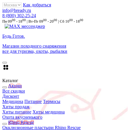
Как добраться
info@bready.ru
8 (800) 302-25-24
00
00
00
00
00
00
Пн 09
- 18
| Вт-Пт 09
- 20
| Сб 10
- 18
Будь Готов
.
Магазин походного снаряжения
все для туризма, охоты, рыбалки
Каталог
Акции
Все скидки
Дисконт
Медицина
Питание
Термосы
Хиты продаж
Хиты питание
Хиты медицина
Охота вкусненького
Rhino Rescue
Окклюзионные пластыри Rhino Rescue