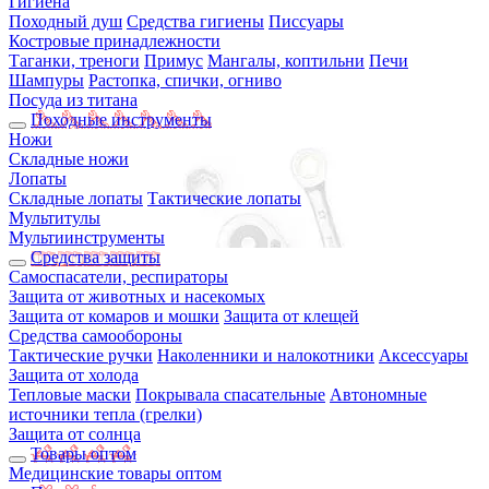
Гигиена
Походный душ
Средства гигиены
Писсуары
Костровые принадлежности
Таганки, треноги
Примус
Мангалы, коптильни
Печи
Шампуры
Растопка, спички, огниво
Посуда из титана
Походные инструменты
Ножи
Складные ножи
Лопаты
Складные лопаты
Тактические лопаты
Мультитулы
Мультиинструменты
Средства защиты
Самоспасатели, респираторы
Защита от животных и насекомых
Защита от комаров и мошки
Защита от клещей
Средства самообороны
Тактические ручки
Наколенники и налокотники
Аксессуары
Защита от холода
Тепловые маски
Покрывала спасательные
Автономные
источники тепла (грелки)
Защита от солнца
Товары оптом
Медицинские товары оптом