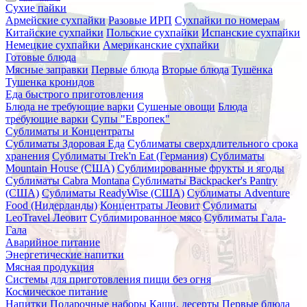
Сухие пайки
Армейские сухпайки
Разовые ИРП
Сухпайки по номерам
Китайские сухпайки
Польские сухпайки
Испанские сухпайки
Немецкие сухпайки
Американские сухпайки
Готовые блюда
Мясные заправки
Первые блюда
Вторые блюда
Тушёнка
Тушенка кронидов
Еда быстрого приготовления
Блюда не требующие варки
Сушеные овощи
Блюда
требующие варки
Супы "Европек"
Сублиматы и Концентраты
Сублиматы Здоровая Еда
Сублиматы сверхдлительного срока
хранения
Сублиматы Trek'n Eat (Германия)
Сублиматы
Mountain House (США)
Сублимированные фрукты и ягоды
Сублиматы Cabra Montana
Сублиматы Backpacker's Pantry
(США)
Сублиматы ReadyWise (США)
Сублиматы Adventure
Food (Нидерланды)
Концентраты Леовит
Сублиматы
LeoTravel Леовит
Сублимированное мясо
Сублиматы Гала-
Гала
Аварийное питание
Энергетические напитки
Мясная продукция
Системы для приготовления пищи без огня
Космическое питание
Напитки
Подарочные наборы
Каши, десерты
Первые блюда