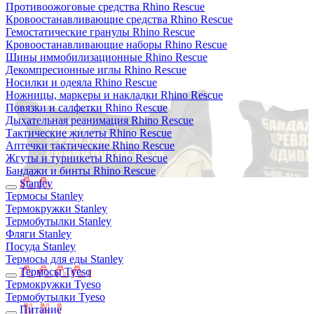
Противоожоговые средства Rhino Rescue
Кровоостанавливающие средства Rhino Rescue
Гемостатические гранулы Rhino Rescue
Кровоостанавливающие наборы Rhino Rescue
Шины иммобилизационные Rhino Rescue
Декомпресионные иглы Rhino Rescue
Носилки и одеяла Rhino Rescue
Ножницы, маркеры и накладки Rhino Rescue
Повязки и салфетки Rhino Rescue
Дыхательная реанимация Rhino Rescue
Тактические жилеты Rhino Rescue
Аптечки тактические Rhino Rescue
Жгуты и турникеты Rhino Rescue
Бандажи и бинты Rhino Rescue
Stanley
Термосы Stanley
Термокружки Stanley
Термобутылки Stanley
Фляги Stanley
Посуда Stanley
Термосы для еды Stanley
Термосы Tyeso
Термокружки Tyeso
Термобутылки Tyeso
Питание