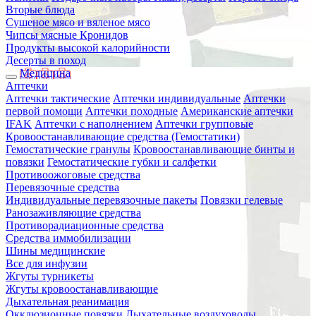
Вторые блюда
Сушеное мясо и вяленое мясо
Чипсы мясные Кронидов
Продукты высокой калорийности
Десерты в поход
Медицина
Аптечки
Аптечки тактические
Аптечки индивидуальные
Аптечки
первой помощи
Аптечки походные
Американские аптечки
IFAK
Аптечки с наполнением
Аптечки групповые
Кровоостанавливающие средства (Гемостатики)
Гемостатические гранулы
Кровоостанавливающие бинты и
повязки
Гемостатические губки и салфетки
Противоожоговые средства
Перевязочные средства
Индивидуальные перевязочные пакеты
Повязки гелевые
Ранозаживляющие средства
Противорадиационные средства
Средства иммобилизации
Шины медицинские
Все для инфузии
Жгуты турникеты
Жгуты кровоостанавливающие
Дыхательная реанимация
Окклюзионные повязки
Дыхательные воздуховоды