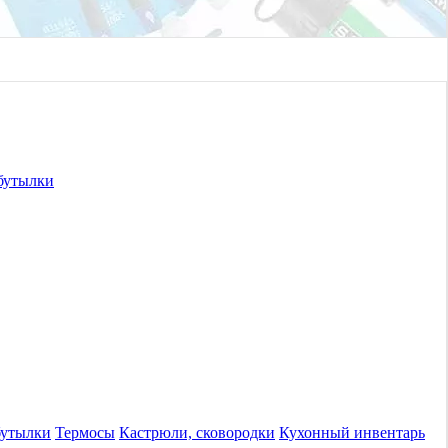
бутылки
бутылки
Термосы
Кастрюли, сковородки
Кухонный инвентарь