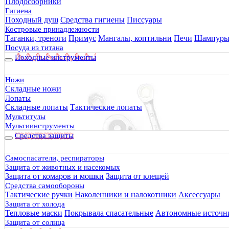
Плодосборники
Гигиена
Походный душ
Средства гигиены
Писсуары
Костровые принадлежности
Таганки, треноги
Примус
Мангалы, коптильни
Печи
Шампур
Посуда из титана
Походные инструменты
Ножи
Каша овсяная на кокосовом молоке с бананом Sublimfood 60г
Складные ножи
580 руб.
Лопаты
Складные лопаты
Тактические лопаты
Мультитулы
Мультиинструменты
Средства защиты
Самоспасатели, респираторы
Защита от животных и насекомых
Защита от комаров и мошки
Защита от клещей
Средства самообороны
Тактические ручки
Наколенники и налокотники
Аксессуары
Защита от холода
Тепловые маски
Покрывала спасательные
Автономные источни
Защита от солнца