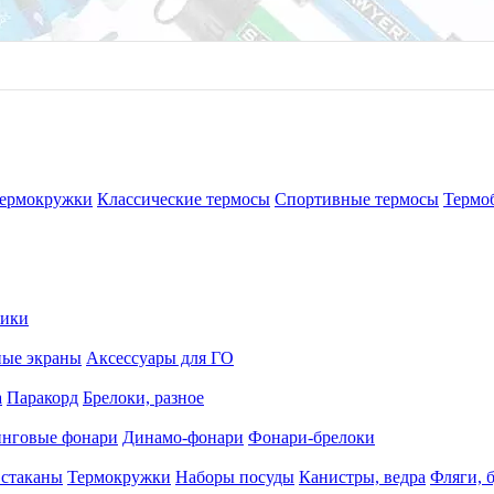
ермокружки
Классические термосы
Спортивные термосы
Термо
рики
В корзину
ные экраны
Аксессуары для ГО
а
Паракорд
Брелоки, разное
нговые фонари
Динамо-фонари
Фонари-брелоки
 стаканы
Термокружки
Наборы посуды
Канистры, ведра
Фляги, 