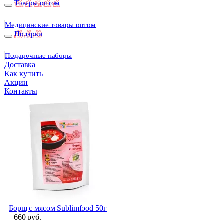
Товары оптом
Медицинские товары оптом
Рассольник с мясом Sublimfood 50г
Подарки
660 руб.
Подарочные наборы
Доставка
Как купить
Акции
Контакты
Борщ с мясом Sublimfood 50г
660 руб.