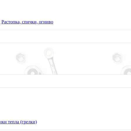
ы
Растопка, спички, огниво
В корзину
ки тепла (грелки)