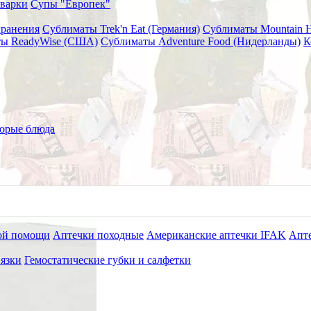
варки
Супы "Европек"
хранения
Сублиматы Trek'n Eat (Германия)
Сублиматы Mountain 
ы ReadyWise (США)
Сублиматы Adventure Food (Нидерланды)
К
орые блюда
ой помощи
Аптечки походные
Американские аптечки IFAK
Апте
язки
Гемостатические губки и салфетки