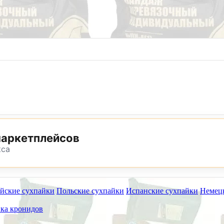
8 (800) 302-25-24
8 (495) 782-73-32
маркетплейсов
кса
йские сухпайки
Польские сухпайки
Испанские сухпайки
Немец
ет работать на самовывоз в субботу 8 и 15 августа.
ка кронидов