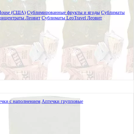
House (США)
Сублимированные фрукты и ягоды
Сублиматы
онцентраты Леовит
Сублиматы LeoTravel Леовит
чки с наполнением
Аптечки групповые