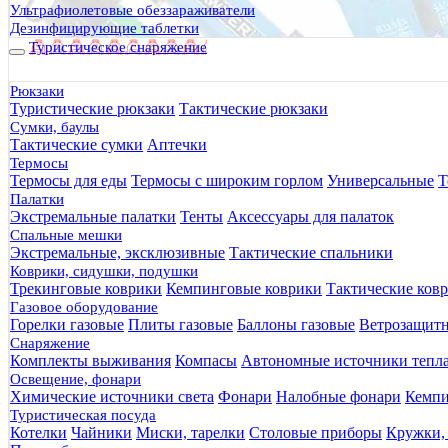
Ультрафиолетовые обеззараживатели
Дезинфицирующие таблетки
Туристическое снаряжение
Рюкзаки
Туристические рюкзаки
Тактические рюкзаки
Сумки, баулы
Тактические сумки
Аптечки
Термосы
Термосы для еды
Термосы с широким горлом
Универсальные
Т
Палатки
Экстремальные палатки
Тенты
Аксессуары для палаток
Спальные мешки
Щи со шпинатом и курицей Sublimfood 50г
Экстремальные, эксклюзивные
Тактические спальники
600 руб.
Коврики, сидушки, подушки
Трекинговые коврики
Кемпинговые коврики
Тактические ков
Газовое оборудование
Горелки газовые
Плиты газовые
Баллоны газовые
Ветрозащит
Снаряжение
Комплекты выживания
Компасы
Автономные источники тепл
Освещение, фонари
Химические источники света
Фонари
Налобные фонари
Кемпи
Туристическая посуда
Котелки
Чайники
Миски, тарелки
Столовые приборы
Кружки,