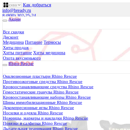
Как добраться
info@bready.ru
8 (800) 302-25-24
Акции
00
00
00
00
00
00
Пн 09
- 18
| Вт-Пт 09
- 20
| Сб 10
- 18
Все скидки
Дисконт
Будь Готов
.
Медицина
Питание
Термосы
Магазин походного снаряжения
Хиты продаж
все для туризма, охоты, рыбалки
Хиты питание
Хиты медицина
Охота вкусненького
Rhino Rescue
Каталог
0 руб.
Окклюзионные пластыри Rhino Rescue
0
Противоожоговые средства Rhino Rescue
Кровоостанавливающие средства Rhino Rescue
Гемостатические гранулы Rhino Rescue
Кровоостанавливающие наборы Rhino Rescue
Шины иммобилизационные Rhino Rescue
Декомпресионные иглы Rhino Rescue
0
Носилки и одеяла Rhino Rescue
Ножницы, маркеры и накладки Rhino Rescue
Тактическая медицина
Повязки и салфетки Rhino Rescue
Еда в дорогу
Дыхательная реанимация Rhino Rescue