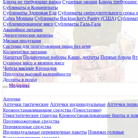
Блюда не требующие варки
Сушеные овощи
Блюда требующие 
Главная
Сублиматы и Концентраты
Каталог брендов
Сублиматы Здоровая Еда
Сублиматы сверхдлительного срока 
Sublimfood
Cabra Montana
Сублиматы Backpacker's Pantry (США)
Сублимат
Сублимированное мясо
Сублиматы Гала-Гала
Sublimfood
Аварийное питание
Энергетические напитки
Мясная продукция
Системы для приготовления пищи без огня
Космическое питание
Напитки
Подарочные наборы
Каши, десерты
Первые блюда
Вт
Сушеное мясо и вяленое мясо
Чипсы мясные Кронидов
Продукты высокой калорийности
Десерты в поход
Медицина
Аптечки
Аптечки тактические
Аптечки индивидуальные
Аптечки перв
Сортировать:
Кровоостанавливающие средства (Гемостатики)
Фильтры
Гемостатические гранулы
Кровоостанавливающие бинты и пов
Противоожоговые средства
Перевязочные средства
Сортировка
Индивидуальные перевязочные пакеты
Повязки гелевые
Ранозаживляющие средства