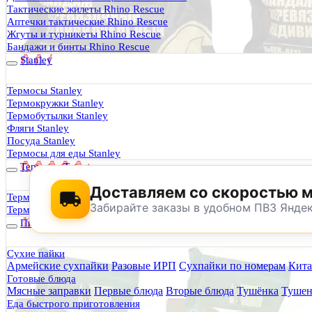
Термосы Stanley
Тактические жилеты Rhino Rescue
Фильтры для воды
Аптечки тактические Rhino Rescue
Оплата и доставка
Жгуты и турникеты Rhino Rescue
Гарантия и возврат
Бандажи и бинты Rhino Rescue
Оптовикам
Stanley
Контакты
Термосы Stanley
Термокружки Stanley
Будь Готов
.
Термобутылки Stanley
Фляги Stanley
0
Посуда Stanley
Термосы для еды Stanley
Термосы Tyeso
Доставляем со скоростью 
Термокружки Tyeso
Забирайте заказы в удобном ПВЗ Янде
Термобутылки Tyeso
Питание
Сухие пайки
Армейские сухпайки
Разовые ИРП
Сухпайки по номерам
Кита
По техническим причинам магазин не буд
Готовые блюда
Заранее корректируйте дату и время посещения магазина.
Мясные заправки
Первые блюда
Вторые блюда
Тушёнка
Тушен
Еда быстрого приготовления