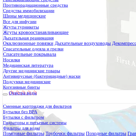
Противорадиационные средства
Средства иммобилизации
Шины медицинские
Все для инфузии
Жгуты турникеты
Жгуты кровоостанавливающие
Дыхательная реанимация
Окклюзионные повязки
Дыхательные воздуховоды
Декомпрес
Спасательные одеяла и грелки
Спасательные покрывала
Носилки
Медицинская литература
Другие медицинские товары
Антивирусные (бактерицидные) маски
Подсумки медицинские
Когезивные бинты
Очистка воды
Сменные картриджи для фильтров
Бутылки без BPA
Бутылки с фильтром
Гидраторы и питьевые системы
Фильтры для воды
Помповые фильтры
Трубочки фильтры
Походные фильтры
Гра