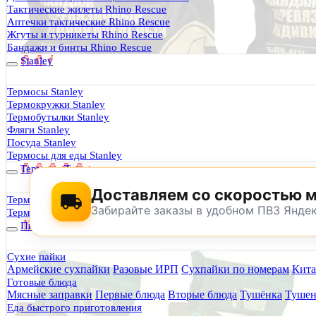
Термосы Stanley
Тактические жилеты Rhino Rescue
Фильтры для воды
Аптечки тактические Rhino Rescue
Оплата и доставка
Жгуты и турникеты Rhino Rescue
Гарантия и возврат
Бандажи и бинты Rhino Rescue
Оптовикам
Stanley
Контакты
Термосы Stanley
Термокружки Stanley
Будь Готов
.
Термобутылки Stanley
Фляги Stanley
0
Посуда Stanley
Термосы для еды Stanley
Термосы Tyeso
Доставляем со скоростью 
Термокружки Tyeso
Забирайте заказы в удобном ПВЗ Янде
Термобутылки Tyeso
Питание
Сухие пайки
Армейские сухпайки
Разовые ИРП
Сухпайки по номерам
Кита
По техническим причинам магазин не буд
Готовые блюда
Заранее корректируйте дату и время посещения магазина.
Мясные заправки
Первые блюда
Вторые блюда
Тушёнка
Тушен
Еда быстрого приготовления