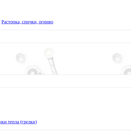
ы
Растопка, спички, огниво
ки тепла (грелки)