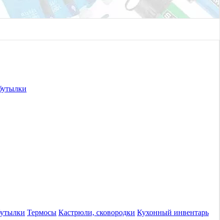
бутылки
бутылки
Термосы
Кастрюли, сковородки
Кухонный инвентарь