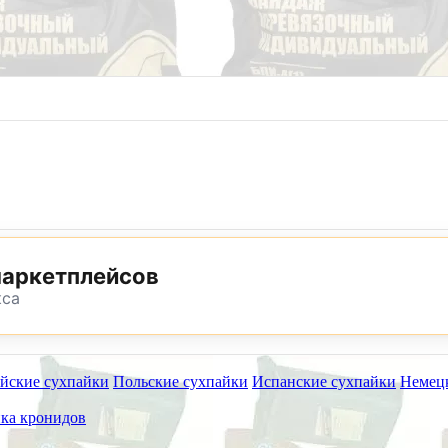
8 (800) 302-25-24
8 (495) 782-73-32
маркетплейсов
кса
йские сухпайки
Польские сухпайки
Испанские сухпайки
Немец
ет работать на самовывоз в субботу 8 и 15 августа.
ка кронидов