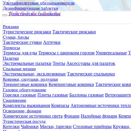
Ультрафиолетовые обеззараживатели
Дезинфицирующие таблетки
Туристическое снаряжение
Рюкзаки
Туристические рюкзаки
Тактические рюкзаки
Сумки, баулы
Тактические сумки
Аптечки
Термосы
Термосы для еды
Термосы с широким горлом
Универсальные
Т
Палатки
Экстремальные палатки
Тенты
Аксессуары для палаток
Спальные мешки
Экстремальные, эксклюзивные
Тактические спальники
Коврики, сидушки, подушки
Трекинговые коврики
Кемпинговые коврики
Тактические ков
Газовое оборудование
Горелки газовые
Плиты газовые
Баллоны газовые
Ветрозащит
Снаряжение
Комплекты выживания
Компасы
Автономные источники тепл
Освещение, фонари
Химические источники света
Фонари
Налобные фонари
Кемпи
Туристическая посуда
Котелки
Чайники
Миски, тарелки
Столовые приборы
Кружки,