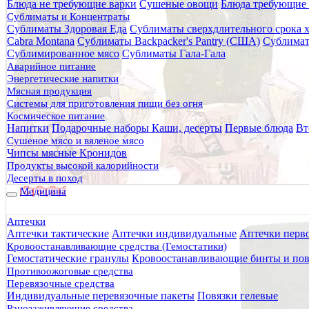
Блюда не требующие варки
Сушеные овощи
Блюда требующие 
Главная
Сублиматы и Концентраты
Каталог товаров
Сублиматы Здоровая Еда
Сублиматы сверхдлительного срока 
Rhino Rescue
Cabra Montana
Сублиматы Backpacker's Pantry (США)
Сублимат
Бандажи и бинты Rhino Rescue
Сублимированное мясо
Сублиматы Гала-Гала
Компрессионный бандаж RHINO Rescue 4" (с велкро-лип
Аварийное питание
Энергетические напитки
Компрессионный бандаж RHINO
Мясная продукция
Системы для приготовления пищи без огня
Космическое питание
Напитки
Подарочные наборы
Каши, десерты
Первые блюда
Вт
Сушеное мясо и вяленое мясо
Чипсы мясные Кронидов
Продукты высокой калорийности
Десерты в поход
Медицина
Аптечки
Аптечки тактические
Аптечки индивидуальные
Аптечки перв
Кровоостанавливающие средства (Гемостатики)
Гемостатические гранулы
Кровоостанавливающие бинты и пов
Противоожоговые средства
Перевязочные средства
Индивидуальные перевязочные пакеты
Повязки гелевые
Ранозаживляющие средства