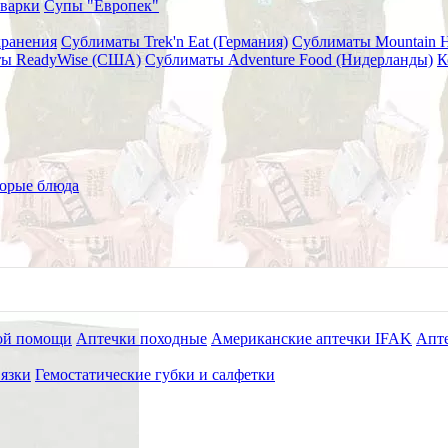
варки
Супы "Европек"
хранения
Сублиматы Trek'n Eat (Германия)
Сублиматы Mountain 
ы ReadyWise (США)
Сублиматы Adventure Food (Нидерланды)
К
учкой, 2 подушки) PZBD0053
 Rescue 4" (с велкро-липучк
орые блюда
ой помощи
Аптечки походные
Американские аптечки IFAK
Апте
язки
Гемостатические губки и салфетки