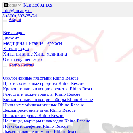
Как добраться
info@bready.ru
8 (800) 302-25-24
Акции
00
00
00
00
00
00
Пн 09
- 18
| Вт-Пт 09
- 20
| Сб 10
- 18
Все скидки
Дисконт
Будь Готов
.
Медицина
Питание
Термосы
Магазин походного снаряжения
Хиты продаж
все для туризма, охоты, рыбалки
Хиты питание
Хиты медицина
Охота вкусненького
Rhino Rescue
Каталог
0 руб.
Окклюзионные пластыри Rhino Rescue
0
Противоожоговые средства Rhino Rescue
Кровоостанавливающие средства Rhino Rescue
Гемостатические гранулы Rhino Rescue
Кровоостанавливающие наборы Rhino Rescue
Шины иммобилизационные Rhino Rescue
Декомпресионные иглы Rhino Rescue
0
Носилки и одеяла Rhino Rescue
Ножницы, маркеры и накладки Rhino Rescue
Тактическая медицина
Повязки и салфетки Rhino Rescue
Еда в дорогу
Дыхательная реанимация Rhino Rescue