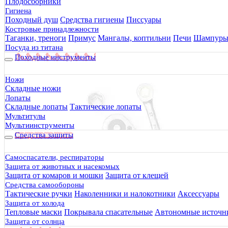
Плодосборники
Гигиена
Походный душ
Средства гигиены
Писсуары
Костровые принадлежности
Таганки, треноги
Примус
Мангалы, коптильни
Печи
Шампур
Посуда из титана
Походные инструменты
Ножи
Складные ножи
Лопаты
Складные лопаты
Тактические лопаты
Мультитулы
Мультиинструменты
Средства защиты
Самоспасатели, респираторы
Защита от животных и насекомых
Защита от комаров и мошки
Защита от клещей
Средства самообороны
Тактические ручки
Наколенники и налокотники
Аксессуары
Защита от холода
Тепловые маски
Покрывала спасательные
Автономные источни
Защита от солнца