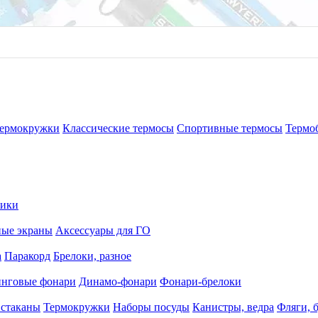
ермокружки
Классические термосы
Спортивные термосы
Термо
рики
ные экраны
Аксессуары для ГО
а
Паракорд
Брелоки, разное
нговые фонари
Динамо-фонари
Фонари-брелоки
 стаканы
Термокружки
Наборы посуды
Канистры, ведра
Фляги, 