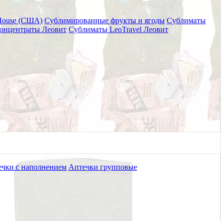
House (США)
Сублимированные фрукты и ягоды
Сублиматы
онцентраты Леовит
Сублиматы LeoTravel Леовит
ой, 2 подушки) PZBD0053
чки с наполнением
Аптечки групповые