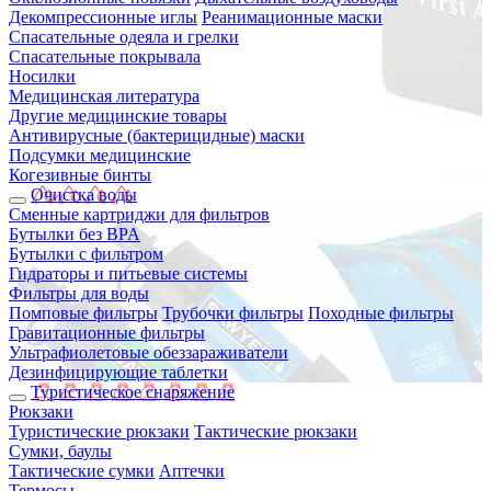
Декомпрессионные иглы
Реанимационные маски
Спасательные одеяла и грелки
Спасательные покрывала
Носилки
Медицинская литература
Другие медицинские товары
Антивирусные (бактерицидные) маски
Подсумки медицинские
Когезивные бинты
Очистка воды
Сменные картриджи для фильтров
Бутылки без BPA
Бутылки с фильтром
Гидраторы и питьевые системы
Фильтры для воды
Помповые фильтры
Трубочки фильтры
Походные фильтры
Гравитационные фильтры
Ультрафиолетовые обеззараживатели
Дезинфицирующие таблетки
Туристическое снаряжение
Рюкзаки
Туристические рюкзаки
Тактические рюкзаки
Сумки, баулы
Тактические сумки
Аптечки
Термосы