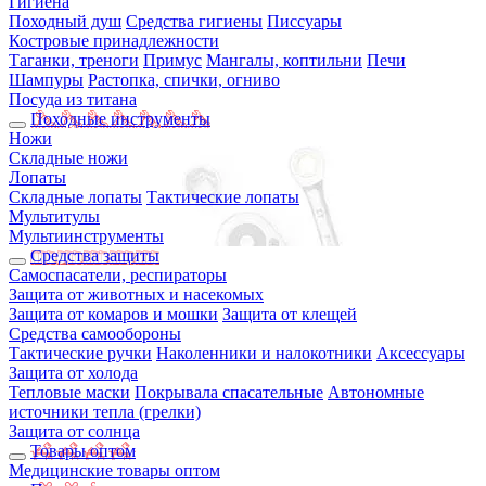
Гигиена
Походный душ
Средства гигиены
Писсуары
Костровые принадлежности
Таганки, треноги
Примус
Мангалы, коптильни
Печи
Шампуры
Растопка, спички, огниво
Посуда из титана
Походные инструменты
Ножи
Складные ножи
Лопаты
Складные лопаты
Тактические лопаты
Мультитулы
Мультиинструменты
Средства защиты
Самоспасатели, респираторы
Защита от животных и насекомых
Защита от комаров и мошки
Защита от клещей
Средства самообороны
Тактические ручки
Наколенники и налокотники
Аксессуары
Защита от холода
Тепловые маски
Покрывала спасательные
Автономные
источники тепла (грелки)
Защита от солнца
Товары оптом
Медицинские товары оптом