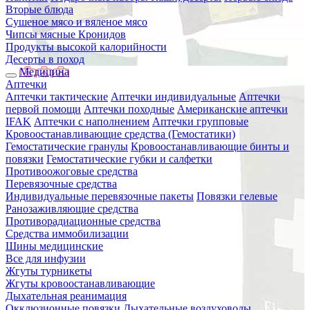
Вторые блюда
Сушеное мясо и вяленое мясо
Чипсы мясные Кронидов
Продукты высокой калорийности
Десерты в поход
Медицина
Аптечки
Аптечки тактические
Аптечки индивидуальные
Аптечки
первой помощи
Аптечки походные
Американские аптечки
IFAK
Аптечки с наполнением
Аптечки групповые
Кровоостанавливающие средства (Гемостатики)
Гемостатические гранулы
Кровоостанавливающие бинты и
повязки
Гемостатические губки и салфетки
Противоожоговые средства
Перевязочные средства
Индивидуальные перевязочные пакеты
Повязки гелевые
Ранозаживляющие средства
Противорадиационные средства
Средства иммобилизации
Шины медицинские
Все для инфузии
Жгуты турникеты
Жгуты кровоостанавливающие
Дыхательная реанимация
Окклюзионные повязки
Дыхательные воздуховоды