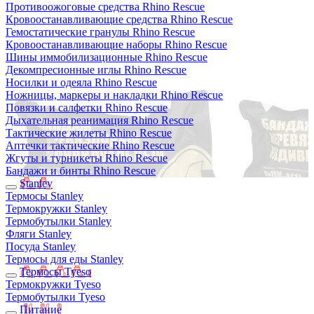
Противоожоговые средства Rhino Rescue
Кровоостанавливающие средства Rhino Rescue
Гемостатические гранулы Rhino Rescue
Кровоостанавливающие наборы Rhino Rescue
Шины иммобилизационные Rhino Rescue
Декомпресионные иглы Rhino Rescue
Носилки и одеяла Rhino Rescue
Ножницы, маркеры и накладки Rhino Rescue
Повязки и салфетки Rhino Rescue
Дыхательная реанимация Rhino Rescue
Тактические жилеты Rhino Rescue
Аптечки тактические Rhino Rescue
Жгуты и турникеты Rhino Rescue
Бандажи и бинты Rhino Rescue
Stanley
Термосы Stanley
Термокружки Stanley
Термобутылки Stanley
Фляги Stanley
Посуда Stanley
Термосы для еды Stanley
Термосы Tyeso
Термокружки Tyeso
Термобутылки Tyeso
Питание