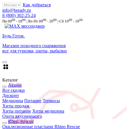
Как добраться
info@bready.ru
8 (800) 302-25-24
00
00
00
00
00
00
Пн 09
- 18
| Вт-Пт 09
- 20
| Сб 10
- 18
Будь Готов
.
Магазин походного снаряжения
все для туризма, охоты, рыбалки
Каталог
Акции
Все скидки
Дисконт
Медицина
Питание
Термосы
Хиты продаж
Хиты питание
Хиты медицина
Охота вкусненького
Rhino Rescue
Окклюзионные пластыри Rhino Rescue