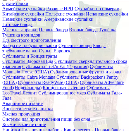
Сухие пайки
Армейские сухпайки
Разовые ИРП
Сухпайки по номерам
Китайские сухпайки
Польские сухпайки
Испанские сухпайки
Немецкие сухпайки
Американские сухпайки
Готовые блюда
Мясные заправки
Первые блюда
Вторые блюда
Тушёнка
Тушенка кронидов
Еда быстрого приготовления
Блюда не требующие варки
Сушеные овощи
Блюда
требующие варки
Супы "Европек"
Сублиматы и Концентраты
Сублиматы Здоровая Еда
Сублиматы сверхдлительного срока
хранения
Сублиматы Trek'n Eat (Германия)
Сублиматы
Mountain House (США)
Сублимированные фрукты и ягоды
Сублиматы Cabra Montana
Сублиматы Backpacker's Pantry
(США)
Сублиматы ReadyWise (США)
Сублиматы Adventure
Food (Нидерланды)
Концентраты Леовит
Сублиматы
LeoTravel Леовит
Сублимированное мясо
Сублиматы Гала-
Гала
Аварийное питание
Энергетические напитки
Мясная продукция
Системы для приготовления пищи без огня
Космическое питание
Напитки
Подарочные наборы
Каши, десерты
Первые блюда