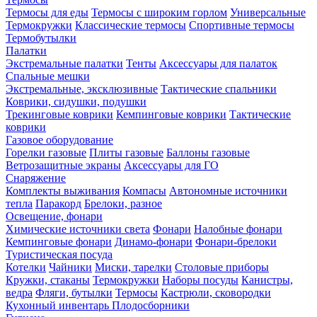
Термосы для еды
Термосы с широким горлом
Универсальные
Термокружки
Классические термосы
Спортивные термосы
Термобутылки
Палатки
Экстремальные палатки
Тенты
Аксессуары для палаток
Спальные мешки
Экстремальные, эксклюзивные
Тактические спальники
Коврики, сидушки, подушки
Трекинговые коврики
Кемпинговые коврики
Тактические
коврики
Газовое оборудование
Горелки газовые
Плиты газовые
Баллоны газовые
Ветрозащитные экраны
Аксессуары для ГО
Снаряжение
Комплекты выживания
Компасы
Автономные источники
тепла
Паракорд
Брелоки, разное
Освещение, фонари
Химические источники света
Фонари
Налобные фонари
Кемпинговые фонари
Динамо-фонари
Фонари-брелоки
Туристическая посуда
Котелки
Чайники
Миски, тарелки
Столовые приборы
Кружки, стаканы
Термокружки
Наборы посуды
Канистры,
ведра
Фляги, бутылки
Термосы
Кастрюли, сковородки
Кухонный инвентарь
Плодосборники