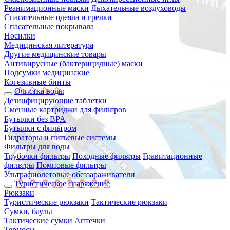
Реанимационные маски
Дыхательные воздуховоды
Спасательные одеяла и грелки
Спасательные покрывала
Носилки
Медицинская литература
Другие медицинские товары
Антивирусные (бактерицидные) маски
Подсумки медицинские
Когезивные бинты
Очистка воды
Дезинфицирующие таблетки
Сменные картриджи для фильтров
Бутылки без BPA
Бутылки с фильтром
Гидраторы и питьевые системы
Фильтры для воды
Трубочки фильтры
Походные фильтры
Гравитационные
фильтры
Помповые фильтры
Ультрафиолетовые обеззараживатели
Туристическое снаряжение
Рюкзаки
Туристические рюкзаки
Тактические рюкзаки
Сумки, баулы
Тактические сумки
Аптечки
Термосы