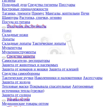
Гигиена
Походный душ
Средства гигиены
Писсуары
Костровые принадлежности
Таганки, треноги
Примус
Мангалы, коптильни
Печи
Шампуры
Растопка, спички, огниво
Посуда из титана
Походные инструменты
Ножи
Складные ножи
Лопаты
Складные лопаты
Тактические лопаты
Мультитулы
Мультиинструменты
Средства защиты
Самоспасатели, респираторы
Защита от животных и насекомых
Защита от комаров и мошки
Защита от клещей
Средства самообороны
Тактические ручки
Наколенники и налокотники
Аксессуары
Защита от холода
Тепловые маски
Покрывала спасательные
Автономные
источники тепла (грелки)
Защита от солнца
Товары оптом
Медицинские товары оптом