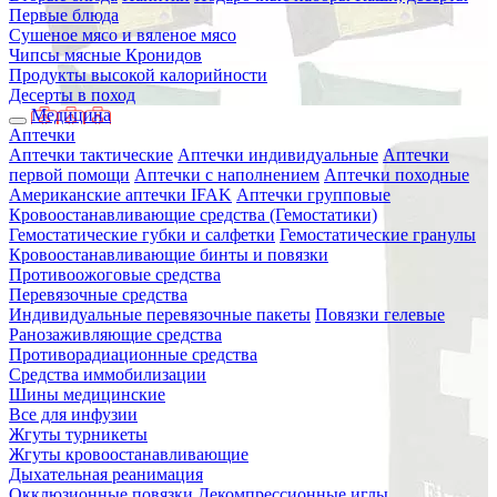
Первые блюда
Сушеное мясо и вяленое мясо
Чипсы мясные Кронидов
Продукты высокой калорийности
Десерты в поход
Медицина
Аптечки
Аптечки тактические
Аптечки индивидуальные
Аптечки
первой помощи
Аптечки с наполнением
Аптечки походные
Американские аптечки IFAK
Аптечки групповые
Кровоостанавливающие средства (Гемостатики)
Гемостатические губки и салфетки
Гемостатические гранулы
Кровоостанавливающие бинты и повязки
Противоожоговые средства
Перевязочные средства
Индивидуальные перевязочные пакеты
Повязки гелевые
Ранозаживляющие средства
Противорадиационные средства
Средства иммобилизации
Шины медицинские
Все для инфузии
Жгуты турникеты
Жгуты кровоостанавливающие
Дыхательная реанимация
Окклюзионные повязки
Декомпрессионные иглы