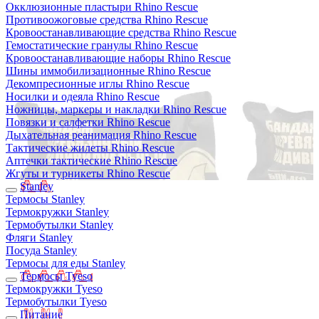
Окклюзионные пластыри Rhino Rescue
Противоожоговые средства Rhino Rescue
Кровоостанавливающие средства Rhino Rescue
Гемостатические гранулы Rhino Rescue
Кровоостанавливающие наборы Rhino Rescue
Шины иммобилизационные Rhino Rescue
Декомпресионные иглы Rhino Rescue
Носилки и одеяла Rhino Rescue
Ножницы, маркеры и накладки Rhino Rescue
Повязки и салфетки Rhino Rescue
Дыхательная реанимация Rhino Rescue
Тактические жилеты Rhino Rescue
Аптечки тактические Rhino Rescue
Жгуты и турникеты Rhino Rescue
Stanley
Термосы Stanley
Термокружки Stanley
Термобутылки Stanley
Фляги Stanley
Посуда Stanley
Термосы для еды Stanley
Термосы Tyeso
Термокружки Tyeso
Термобутылки Tyeso
Питание