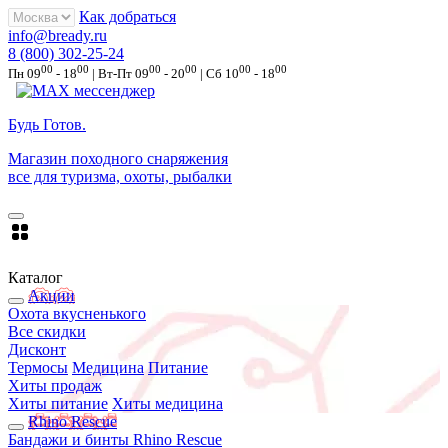
Как добраться
info@bready.ru
8 (800) 302-25-24
00
00
00
00
00
00
Пн 09
- 18
| Вт-Пт 09
- 20
| Сб 10
- 18
Будь Готов
.
Магазин походного снаряжения
все для туризма, охоты, рыбалки
Каталог
Акции
Охота вкусненького
Все скидки
Дисконт
Термосы
Медицина
Питание
Хиты продаж
Хиты питание
Хиты медицина
Rhino Rescue
Бандажи и бинты Rhino Rescue