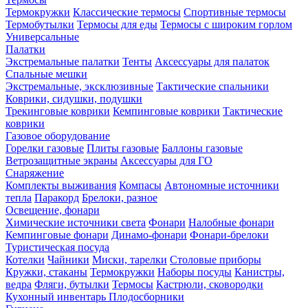
Термокружки
Классические термосы
Спортивные термосы
Термобутылки
Термосы для еды
Термосы с широким горлом
Универсальные
Палатки
Экстремальные палатки
Тенты
Аксессуары для палаток
Спальные мешки
Экстремальные, эксклюзивные
Тактические спальники
Коврики, сидушки, подушки
Трекинговые коврики
Кемпинговые коврики
Тактические
коврики
Газовое оборудование
Горелки газовые
Плиты газовые
Баллоны газовые
Ветрозащитные экраны
Аксессуары для ГО
Снаряжение
Комплекты выживания
Компасы
Автономные источники
тепла
Паракорд
Брелоки, разное
Освещение, фонари
Химические источники света
Фонари
Налобные фонари
Кемпинговые фонари
Динамо-фонари
Фонари-брелоки
Туристическая посуда
Котелки
Чайники
Миски, тарелки
Столовые приборы
Кружки, стаканы
Термокружки
Наборы посуды
Канистры,
ведра
Фляги, бутылки
Термосы
Кастрюли, сковородки
Кухонный инвентарь
Плодосборники