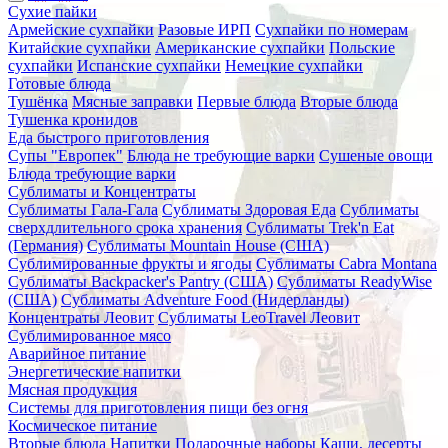
Сухие пайки
Армейские сухпайки
Разовые ИРП
Сухпайки по номерам
Китайские сухпайки
Американские сухпайки
Польские
сухпайки
Испанские сухпайки
Немецкие сухпайки
Готовые блюда
Тушёнка
Мясные заправки
Первые блюда
Вторые блюда
Тушенка кронидов
Еда быстрого приготовления
Супы "Европек"
Блюда не требующие варки
Сушеные овощи
Блюда требующие варки
Сублиматы и Концентраты
Сублиматы Гала-Гала
Сублиматы Здоровая Еда
Сублиматы
сверхдлительного срока хранения
Сублиматы Trek'n Eat
(Германия)
Сублиматы Mountain House (США)
Сублимированные фрукты и ягоды
Сублиматы Cabra Montana
Сублиматы Backpacker's Pantry (США)
Сублиматы ReadyWise
(США)
Сублиматы Adventure Food (Нидерланды)
Концентраты Леовит
Сублиматы LeoTravel Леовит
Сублимированное мясо
Аварийное питание
Энергетические напитки
Мясная продукция
Системы для приготовления пищи без огня
Космическое питание
Вторые блюда
Напитки
Подарочные наборы
Каши, десерты