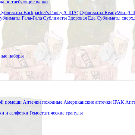
да не требующие варки
Сублиматы Backpacker's Pantry (США)
Сублиматы ReadyWise (С
ублиматы Гала-Гала
Сублиматы Здоровая Еда
Сублиматы сверхд
лаз
ные наборы
ой помощи
Аптечки походные
Американские аптечки IFAK
Апте
ки и салфетки
Гемостатические гранулы