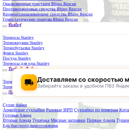
Термосы Stanley
Окклюзионные пластыри Rhino Rescue
Фильтры для воды
Противоожоговые средства Rhino Rescue
Оплата и доставка
Кровоостанавливающие средства Rhino Rescue
Гарантия и возврат
Гемостатические гранулы Rhino Rescue
Оптовикам
Stanley
Контакты
Термосы Stanley
Термокружки Stanley
Будь Готов
.
Термобутылки Stanley
Фляги Stanley
0
Посуда Stanley
Термосы для еды Stanley
Термосы Tyeso
Доставляем со скоростью 
Термокружки Tyeso
Забирайте заказы в удобном ПВЗ Янде
Термобутылки Tyeso
Питание
Сухие пайки
Армейские сухпайки
Разовые ИРП
Сухпайки по номерам
Кита
По техническим причинам магазин не буд
Готовые блюда
Заранее корректируйте дату и время посещения магазина.
Вторые блюда
Тушёнка
Мясные заправки
Первые блюда
Тушен
Еда быстрого приготовления