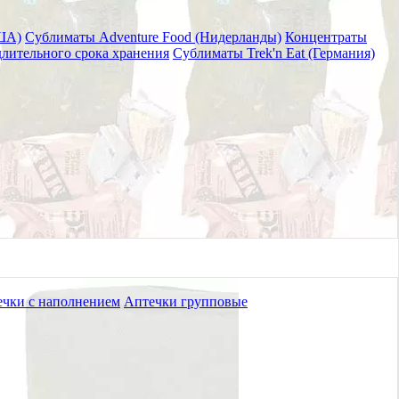
ША)
Сублиматы Adventure Food (Нидерланды)
Концентраты
лительного срока хранения
Сублиматы Trek'n Eat (Германия)
чки с наполнением
Аптечки групповые