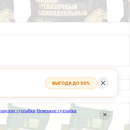
ВЫГОДА ДО 50%
панские сухпайки
Немецкие сухпайки