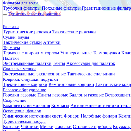
Фильтры для воды
Трубочки фильтры
Походные фильтры
Гравитационные фильт
Туристическое снаряжение
Рюкзаки
Туристические рюкзаки
Тактические рюкзаки
Сумки, баулы
Тактические сумки
Аптечки
Термосы
Термосы с широким горлом
Универсальные
Термокружки
Клас
Палатки
Экстремальные палатки
Тенты
Аксессуары для палаток
Спальные мешки
Экстремальные, эксклюзивные
Тактические спальники
Коврики, сидушки, подушки
Трекинговые коврики
Кемпинговые коврики
Тактические ков
Газовое оборудование
Горелки газовые
Плиты газовые
Баллоны газовые
Ветрозащит
Снаряжение
Комплекты выживания
Компасы
Автономные источники тепл
Освещение, фонари
Химические источники света
Фонари
Налобные фонари
Кемпи
Туристическая посуда
Котелки
Чайники
Миски, тарелки
Столовые приборы
Кружки,