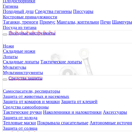
Плодосборники
Гигиена
Походный душ
Средства гигиены
Писсуары
Костровые принадлежности
Таганки, треноги
Примус
Мангалы, коптильни
Печи
Шампур
Посуда из титана
Походные инструменты
Ножи
Складные ножи
Лопаты
Складные лопаты
Тактические лопаты
Мультитулы
Мультиинструменты
Средства защиты
Самоспасатели, респираторы
Защита от животных и насекомых
Защита от комаров и мошки
Защита от клещей
Средства самообороны
Тактические ручки
Наколенники и налокотники
Аксессуары
Защита от холода
Тепловые маски
Покрывала спасательные
Автономные источни
Защита от солнца