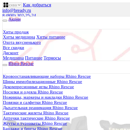
Как добраться
info@bready.ru
8 (800) 302-25-24
Акции
00
00
00
00
00
00
Пн 09
- 18
| Вт-Пт 09
- 20
| Сб 10
- 18
Хиты продаж
Хиты медицина
Хиты питание
Будь Готов
.
Охота вкусненького
Магазин походного снаряжения
Все скидки
все для туризма, охоты, рыбалки
Дисконт
Медицина
Питание
Термосы
Rhino Rescue
Каталог
0 руб.
Кровоостанавливающие наборы Rhino Rescue
0
Шины иммобилизационные Rhino Rescue
Декомпресионные иглы Rhino Rescue
Носилки и одеяла Rhino Rescue
Ножницы, маркеры и накладки Rhino Rescue
Повязки и салфетки Rhino Rescue
Дыхательная реанимация Rhino Rescue
0
Тактические жилеты Rhino Rescue
Аптечки тактические Rhino Rescue
Тактическая медицина
Жгуты и турникеты Rhino Rescue
Еда в дорогу
Бандажи и бинты Rhino Rescue