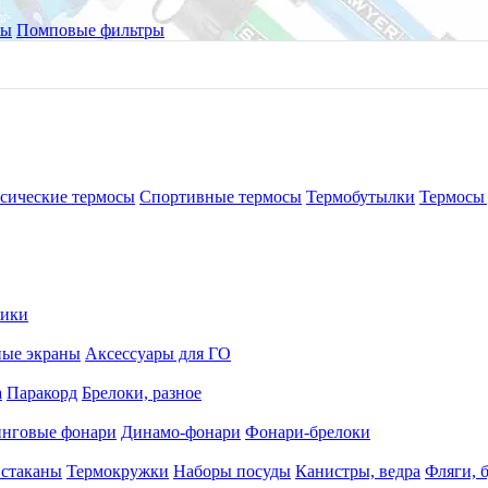
ры
Помповые фильтры
сические термосы
Спортивные термосы
Термобутылки
Термосы 
рики
ные экраны
Аксессуары для ГО
а
Паракорд
Брелоки, разное
нговые фонари
Динамо-фонари
Фонари-брелоки
 стаканы
Термокружки
Наборы посуды
Канистры, ведра
Фляги, 