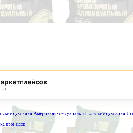
8 (800) 302-25-24
8 (495) 782-73-32
маркетплейсов
кса
йские сухпайки
Американские сухпайки
Польские сухпайки
Ис
ет работать на самовывоз в субботу 8 и 15 августа.
ка кронидов