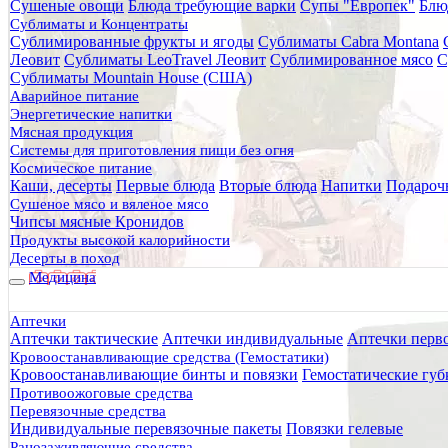
Сушеные овощи
Блюда требующие варки
Супы "Европек"
Блю
Главная
Сублиматы и Концентраты
Каталог товаров
Сублимированные фрукты и ягоды
Сублиматы Cabra Montana
Медицина
Леовит
Сублиматы LeoTravel Леовит
Сублимированное мясо
С
Аптечки
Сублиматы Mountain House (США)
Аптечки групповые
Аварийное питание
Накладка атравматичная на глаз
Энергетические напитки
Мясная продукция
Накладка атравматичная на г
Системы для приготовления пищи без огня
Космическое питание
Каши, десерты
Первые блюда
Вторые блюда
Напитки
Подароч
Сушеное мясо и вяленое мясо
Чипсы мясные Кронидов
Продукты высокой калорийности
Десерты в поход
Медицина
Аптечки
Аптечки тактические
Аптечки индивидуальные
Аптечки перв
Кровоостанавливающие средства (Гемостатики)
Кровоостанавливающие бинты и повязки
Гемостатические губ
Противоожоговые средства
Перевязочные средства
Индивидуальные перевязочные пакеты
Повязки гелевые
Ранозаживляющие средства