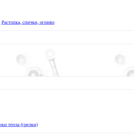
ы
Растопка, спички, огниво
ки тепла (грелки)