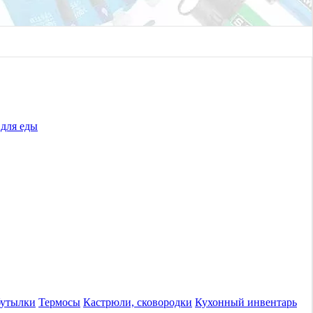
для еды
бутылки
Термосы
Кастрюли, сковородки
Кухонный инвентарь