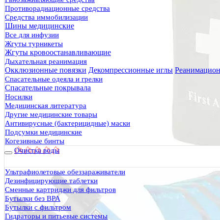
Противорадиационные средства
Средства иммобилизации
Шины медицинские
Все для инфузии
Жгуты турникеты
Жгуты кровоостанавливающие
Дыхательная реанимация
Окклюзионные повязки
Декомпрессионные иглы
Реанимацион
Спасательные одеяла и грелки
Спасательные покрывала
Носилки
Медицинская литература
Другие медицинские товары
Антивирусные (бактерицидные) маски
Подсумки медицинские
Когезивные бинты
Очистка воды
Ультрафиолетовые обеззараживатели
Дезинфицирующие таблетки
Сменные картриджи для фильтров
Бутылки без BPA
Бутылки с фильтром
Гидраторы и питьевые системы