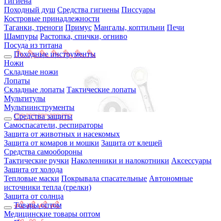
Гигиена
Походный душ
Средства гигиены
Писсуары
Костровые принадлежности
Таганки, треноги
Примус
Мангалы, коптильни
Печи
Шампуры
Растопка, спички, огниво
Посуда из титана
Походные инструменты
Ножи
Складные ножи
Лопаты
Складные лопаты
Тактические лопаты
Мультитулы
Мультиинструменты
Средства защиты
Самоспасатели, респираторы
Защита от животных и насекомых
Защита от комаров и мошки
Защита от клещей
Средства самообороны
Тактические ручки
Наколенники и налокотники
Аксессуары
Защита от холода
Тепловые маски
Покрывала спасательные
Автономные
источники тепла (грелки)
Защита от солнца
Товары оптом
Медицинские товары оптом