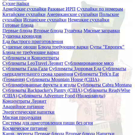
Сухие пайки
Армейские сухпайки
Разовые ИРП
Сухпайки по номерам
Китайские сухпайки
Американские сухпайки
Польские
сухпайки
Испанские сухпайки
Немецкие сухпайки
Готовые блюда
Первые блюда
Вторые блюда
Тушёнка
Мясные заправки
Тушенка кронидов
Еда быстрого приготовления
Сушеные овощи
Блюда требующие варки
Супы "Европек"
Блюда не требующие варки
Сублиматы и Концентраты
Сублиматы LeoTravel Леовит
Сублимированное мясо
Сублиматы Гала-Гала
Сублиматы Здоровая Еда
Сублиматы
сверхдлительного срока хранения
Сублиматы Trek'n Eat
(Германия)
Сублиматы Mountain House (США)
Сублимированные фрукты и ягоды
Сублиматы Cabra Montana
Сублиматы Backpacker's Pantry (США)
Сублиматы ReadyWise
(США)
Сублиматы Adventure Food (Нидерланды)
Концентраты Леовит
Аварийное питание
Энергетические напитки
Мясная продукция
Системы для приготовления пищи без огня
Космическое питание
Каши, десерты
Первые блюда
Вторые блюда
Напитки