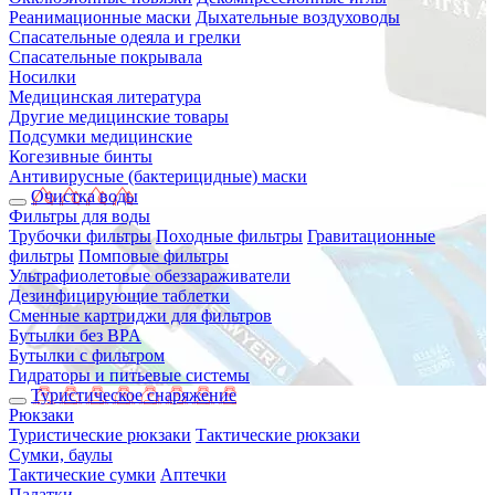
Реанимационные маски
Дыхательные воздуховоды
Спасательные одеяла и грелки
Спасательные покрывала
Носилки
Медицинская литература
Другие медицинские товары
Подсумки медицинские
Когезивные бинты
Антивирусные (бактерицидные) маски
Очистка воды
Фильтры для воды
Трубочки фильтры
Походные фильтры
Гравитационные
фильтры
Помповые фильтры
Ультрафиолетовые обеззараживатели
Дезинфицирующие таблетки
Сменные картриджи для фильтров
Бутылки без BPA
Бутылки с фильтром
Гидраторы и питьевые системы
Туристическое снаряжение
Рюкзаки
Туристические рюкзаки
Тактические рюкзаки
Сумки, баулы
Тактические сумки
Аптечки
Палатки