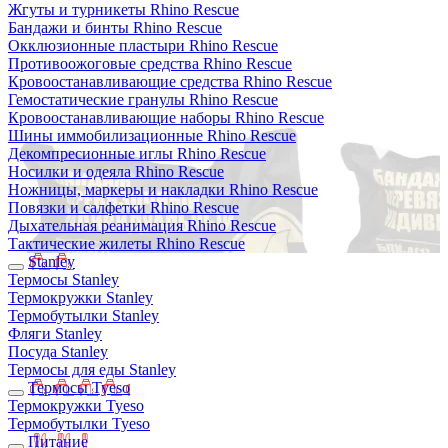
Жгуты и турникеты Rhino Rescue
Бандажи и бинты Rhino Rescue
Окклюзионные пластыри Rhino Rescue
Противоожоговые средства Rhino Rescue
Кровоостанавливающие средства Rhino Rescue
Гемостатические гранулы Rhino Rescue
Кровоостанавливающие наборы Rhino Rescue
Шины иммобилизационные Rhino Rescue
Декомпресионные иглы Rhino Rescue
Носилки и одеяла Rhino Rescue
Ножницы, маркеры и накладки Rhino Rescue
Повязки и салфетки Rhino Rescue
Дыхательная реанимация Rhino Rescue
Тактические жилеты Rhino Rescue
Stanley
Термосы Stanley
Термокружки Stanley
Термобутылки Stanley
Фляги Stanley
Посуда Stanley
Термосы для еды Stanley
Термосы Tyeso
Термокружки Tyeso
Термобутылки Tyeso
Питание