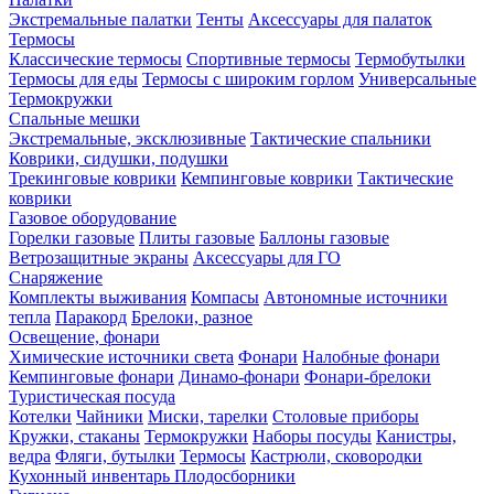
Экстремальные палатки
Тенты
Аксессуары для палаток
Термосы
Классические термосы
Спортивные термосы
Термобутылки
Термосы для еды
Термосы с широким горлом
Универсальные
Термокружки
Спальные мешки
Экстремальные, эксклюзивные
Тактические спальники
Коврики, сидушки, подушки
Трекинговые коврики
Кемпинговые коврики
Тактические
коврики
Газовое оборудование
Горелки газовые
Плиты газовые
Баллоны газовые
Ветрозащитные экраны
Аксессуары для ГО
Снаряжение
Комплекты выживания
Компасы
Автономные источники
тепла
Паракорд
Брелоки, разное
Освещение, фонари
Химические источники света
Фонари
Налобные фонари
Кемпинговые фонари
Динамо-фонари
Фонари-брелоки
Туристическая посуда
Котелки
Чайники
Миски, тарелки
Столовые приборы
Кружки, стаканы
Термокружки
Наборы посуды
Канистры,
ведра
Фляги, бутылки
Термосы
Кастрюли, сковородки
Кухонный инвентарь
Плодосборники