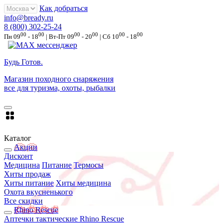
Как добраться
info@bready.ru
8 (800) 302-25-24
00
00
00
00
00
00
Пн 09
- 18
| Вт-Пт 09
- 20
| Сб 10
- 18
Будь Готов
.
Магазин походного снаряжения
все для туризма, охоты, рыбалки
Каталог
Акции
Дисконт
Медицина
Питание
Термосы
Хиты продаж
Хиты питание
Хиты медицина
Охота вкусненького
Все скидки
Rhino Rescue
Аптечки тактические Rhino Rescue