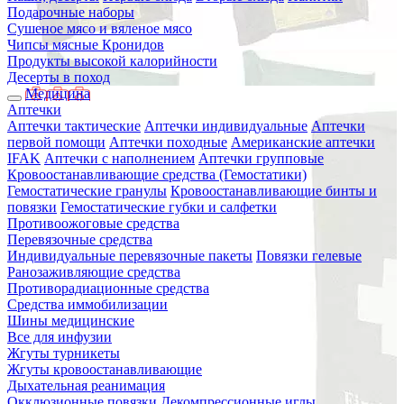
Подарочные наборы
Сушеное мясо и вяленое мясо
Чипсы мясные Кронидов
Продукты высокой калорийности
Десерты в поход
Медицина
Аптечки
Аптечки тактические
Аптечки индивидуальные
Аптечки
первой помощи
Аптечки походные
Американские аптечки
IFAK
Аптечки с наполнением
Аптечки групповые
Кровоостанавливающие средства (Гемостатики)
Гемостатические гранулы
Кровоостанавливающие бинты и
повязки
Гемостатические губки и салфетки
Противоожоговые средства
Перевязочные средства
Индивидуальные перевязочные пакеты
Повязки гелевые
Ранозаживляющие средства
Противорадиационные средства
Средства иммобилизации
Шины медицинские
Все для инфузии
Жгуты турникеты
Жгуты кровоостанавливающие
Дыхательная реанимация
Окклюзионные повязки
Декомпрессионные иглы