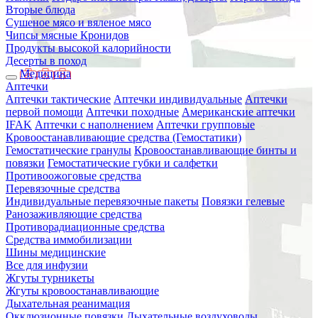
Вторые блюда
Сушеное мясо и вяленое мясо
Чипсы мясные Кронидов
Продукты высокой калорийности
Десерты в поход
Медицина
Аптечки
Аптечки тактические
Аптечки индивидуальные
Аптечки
первой помощи
Аптечки походные
Американские аптечки
IFAK
Аптечки с наполнением
Аптечки групповые
Кровоостанавливающие средства (Гемостатики)
Гемостатические гранулы
Кровоостанавливающие бинты и
повязки
Гемостатические губки и салфетки
Противоожоговые средства
Перевязочные средства
Индивидуальные перевязочные пакеты
Повязки гелевые
Ранозаживляющие средства
Противорадиационные средства
Средства иммобилизации
Шины медицинские
Все для инфузии
Жгуты турникеты
Жгуты кровоостанавливающие
Дыхательная реанимация
Окклюзионные повязки
Дыхательные воздуховоды