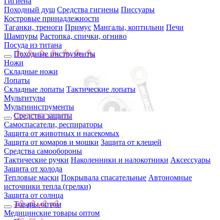
Гигиена
Походный душ
Средства гигиены
Писсуары
Костровые принадлежности
Таганки, треноги
Примус
Мангалы, коптильни
Печи
Шампуры
Растопка, спички, огниво
Посуда из титана
Походные инструменты
Ножи
Складные ножи
Лопаты
Складные лопаты
Тактические лопаты
Мультитулы
Мультиинструменты
Средства защиты
Самоспасатели, респираторы
Защита от животных и насекомых
Защита от комаров и мошки
Защита от клещей
Средства самообороны
Тактические ручки
Наколенники и налокотники
Аксессуары
Защита от холода
Тепловые маски
Покрывала спасательные
Автономные
источники тепла (грелки)
Защита от солнца
Товары оптом
Медицинские товары оптом