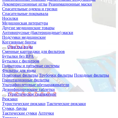
Декомпрессионные иглы
Реанимационные маски
Спасательные одеяла и грелки
Спасательные покрывала
Носилки
Медицинская литература
Другие медицинские товары
Антивирусные (бактерицидные) маски
Подсумки медицинские
Когезивные бинты
Очистка воды
Сменные картриджи для фильтров
Бутылки без BPA
Бутылки с фильтром
Гидраторы и питьевые системы
Фильтры для воды
Помповые фильтры
Трубочки фильтры
Походные фильтры
Гравитационные фильтры
Ультрафиолетовые обеззараживатели
Дезинфицирующие таблетки
Туристическое снаряжение
Рюкзаки
Туристические рюкзаки
Тактические рюкзаки
Сумки, баулы
Тактические сумки
Аптечки
Термосы