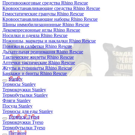
Противоожоговые средства Rhino Rescue
Кровоостанавливающие средства Rhino Rescue
Гемостатические гранулы Rhino Rescue
Кровоостанавливающие наборы Rhino Rescue
Шины иммобилизационные Rhino Rescue
Декомпресионные иглы Rhino Rescue
Носилки и одеяла Rhino Rescue
Ножницы, маркеры и накладки Rhino Rescue
Повязки и салфетки Rhino Rescue
Дыхательная реанимация Rhino Rescue
Тактические жилеты Rhino Rescue
Аптечки тактические Rhino Rescue
Жгуты и турникеты Rhino Rescue
Бандажи и бинты Rhino Rescue
Stanley
Термосы Stanley
Термокружки Stanley
Термобутылки Stanley
Фляги Stanley
Посуда Stanley
Термосы для еды Stanley
Термосы Tyeso
Термокружки Tyeso
Термобутылки Tyeso
Питание