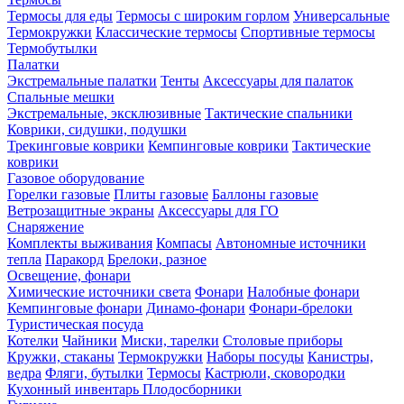
Термосы для еды
Термосы с широким горлом
Универсальные
Термокружки
Классические термосы
Спортивные термосы
Термобутылки
Палатки
Экстремальные палатки
Тенты
Аксессуары для палаток
Спальные мешки
Экстремальные, эксклюзивные
Тактические спальники
Коврики, сидушки, подушки
Трекинговые коврики
Кемпинговые коврики
Тактические
коврики
Газовое оборудование
Горелки газовые
Плиты газовые
Баллоны газовые
Ветрозащитные экраны
Аксессуары для ГО
Снаряжение
Комплекты выживания
Компасы
Автономные источники
тепла
Паракорд
Брелоки, разное
Освещение, фонари
Химические источники света
Фонари
Налобные фонари
Кемпинговые фонари
Динамо-фонари
Фонари-брелоки
Туристическая посуда
Котелки
Чайники
Миски, тарелки
Столовые приборы
Кружки, стаканы
Термокружки
Наборы посуды
Канистры,
ведра
Фляги, бутылки
Термосы
Кастрюли, сковородки
Кухонный инвентарь
Плодосборники