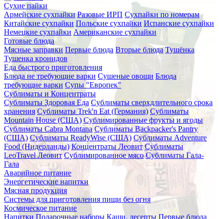
Сухие пайки
Армейские сухпайки
Разовые ИРП
Сухпайки по номерам
Китайские сухпайки
Польские сухпайки
Испанские сухпайки
Немецкие сухпайки
Американские сухпайки
Готовые блюда
Мясные заправки
Первые блюда
Вторые блюда
Тушёнка
Тушенка кронидов
Еда быстрого приготовления
Блюда не требующие варки
Сушеные овощи
Блюда
требующие варки
Супы "Европек"
Сублиматы и Концентраты
Сублиматы Здоровая Еда
Сублиматы сверхдлительного срока
хранения
Сублиматы Trek'n Eat (Германия)
Сублиматы
Mountain House (США)
Сублимированные фрукты и ягоды
Сублиматы Cabra Montana
Сублиматы Backpacker's Pantry
(США)
Сублиматы ReadyWise (США)
Сублиматы Adventure
Food (Нидерланды)
Концентраты Леовит
Сублиматы
LeoTravel Леовит
Сублимированное мясо
Сублиматы Гала-
Гала
Аварийное питание
Энергетические напитки
Мясная продукция
Системы для приготовления пищи без огня
Космическое питание
Напитки
Подарочные наборы
Каши, десерты
Первые блюда