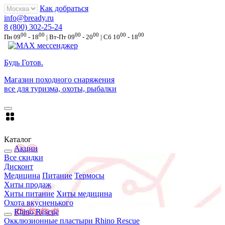
Как добраться
info@bready.ru
8 (800) 302-25-24
00
00
00
00
00
00
Пн 09
- 18
| Вт-Пт 09
- 20
| Сб 10
- 18
Будь Готов
.
Магазин походного снаряжения
все для туризма, охоты, рыбалки
Каталог
Акции
Все скидки
Дисконт
Медицина
Питание
Термосы
Хиты продаж
Хиты питание
Хиты медицина
Охота вкусненького
Rhino Rescue
Окклюзионные пластыри Rhino Rescue