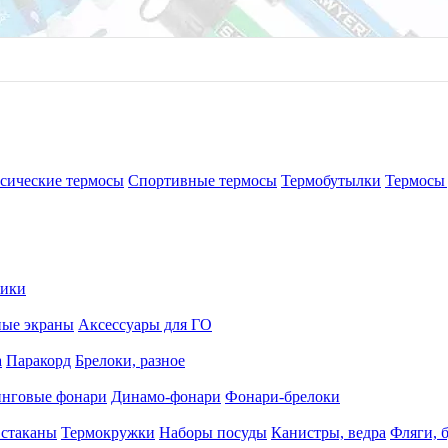
сические термосы
Спортивные термосы
Термобутылки
Термосы 
рики
ные экраны
Аксессуары для ГО
а
Паракорд
Брелоки, разное
нговые фонари
Динамо-фонари
Фонари-брелоки
 стаканы
Термокружки
Наборы посуды
Канистры, ведра
Фляги, 