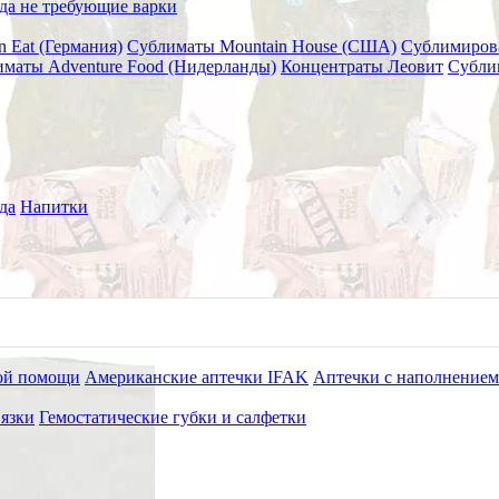
да не требующие варки
n Eat (Германия)
Сублиматы Mountain House (США)
Сублимиров
маты Adventure Food (Нидерланды)
Концентраты Леовит
Субли
ая "Гала-Гала" 50 г
да
Напитки
ой помощи
Американские аптечки IFAK
Аптечки с наполнением
язки
Гемостатические губки и салфетки