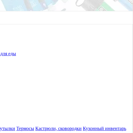
для еды
бутылки
Термосы
Кастрюли, сковородки
Кухонный инвентарь