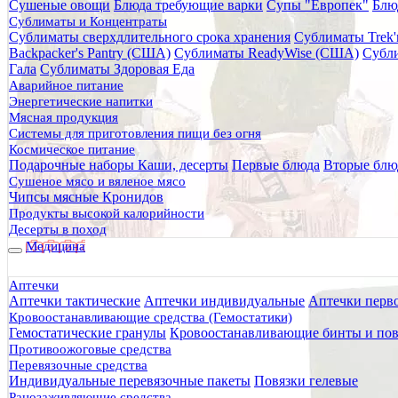
Сушеные овощи
Блюда требующие варки
Супы "Европек"
Блю
Главная
Сублиматы и Концентраты
Каталог товаров
Сублиматы сверхдлительного срока хранения
Сублиматы Trek'
Питание
Backpacker's Pantry (США)
Сублиматы ReadyWise (США)
Субли
Сублиматы и Концентраты
Гала
Сублиматы Здоровая Еда
Сублиматы Гала-Гала
Аварийное питание
Овощные блюда Гала-Гала
Энергетические напитки
Овощная смесь сублимированная "Гала-Гала" 50 г
Мясная продукция
Системы для приготовления пищи без огня
Овощная смесь сублимированн
Космическое питание
Подарочные наборы
Каши, десерты
Первые блюда
Вторые блю
Сушеное мясо и вяленое мясо
Чипсы мясные Кронидов
Продукты высокой калорийности
Десерты в поход
Медицина
Аптечки
Аптечки тактические
Аптечки индивидуальные
Аптечки перв
Кровоостанавливающие средства (Гемостатики)
Гемостатические гранулы
Кровоостанавливающие бинты и пов
Противоожоговые средства
Перевязочные средства
Индивидуальные перевязочные пакеты
Повязки гелевые
Ранозаживляющие средства