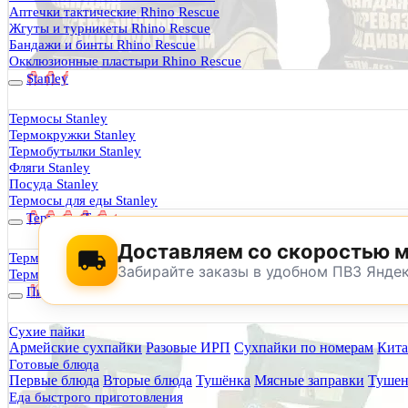
Термосы Stanley
Аптечки тактические Rhino Rescue
Фильтры для воды
Жгуты и турникеты Rhino Rescue
Оплата и доставка
Бандажи и бинты Rhino Rescue
Гарантия и возврат
Окклюзионные пластыри Rhino Rescue
Оптовикам
Stanley
Контакты
Термосы Stanley
Термокружки Stanley
Будь Готов
.
Термобутылки Stanley
Фляги Stanley
0
Посуда Stanley
Термосы для еды Stanley
Термосы Tyeso
Доставляем со скоростью 
Термокружки Tyeso
Забирайте заказы в удобном ПВЗ Янде
Термобутылки Tyeso
Питание
Сухие пайки
Армейские сухпайки
Разовые ИРП
Сухпайки по номерам
Кита
По техническим причинам магазин не буд
Готовые блюда
Заранее корректируйте дату и время посещения магазина.
Первые блюда
Вторые блюда
Тушёнка
Мясные заправки
Тушен
Еда быстрого приготовления