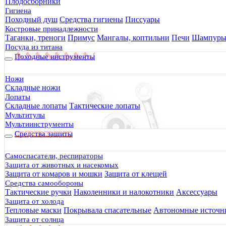
Плодосборники
Гигиена
Походный душ
Средства гигиены
Писсуары
Костровые принадлежности
Таганки, треноги
Примус
Мангалы, коптильни
Печи
Шампур
Посуда из титана
Походные инструменты
Ножи
Складные ножи
Лопаты
Складные лопаты
Тактические лопаты
Мультитулы
Мультиинструменты
Средства защиты
Самоспасатели, респираторы
Защита от животных и насекомых
Защита от комаров и мошки
Защита от клещей
Средства самообороны
Тактические ручки
Наколенники и налокотники
Аксессуары
Защита от холода
Тепловые маски
Покрывала спасательные
Автономные источни
Защита от солнца