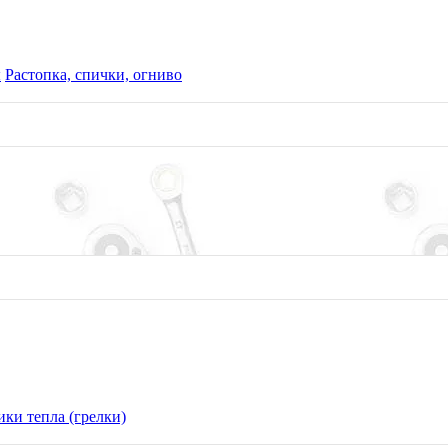
ы
Растопка, спички, огниво
ки тепла (грелки)