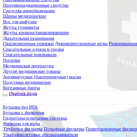
Противорадиационные средства
Средства иммобилизации
Шины медицинские
Все для инфузии
Жгуты турникеты
Жгуты кровоостанавливающие
Дыхательная реанимация
Окклюзионные повязки
Декомпрессионные иглы
Реанимацион
Спасательные одеяла и грелки
Спасательные покрывала
Носилки
Медицинская литература
Другие медицинские товары
Антивирусные (бактерицидные) маски
Подсумки медицинские
Когезивные бинты
Очистка воды
Бутылки без BPA
Бутылки с фильтром
Гидраторы и питьевые системы
Фильтры для воды
Трубочки фильтры
Походные фильтры
Гравитационные фильт
Ультрафиолетовые обеззараживатели