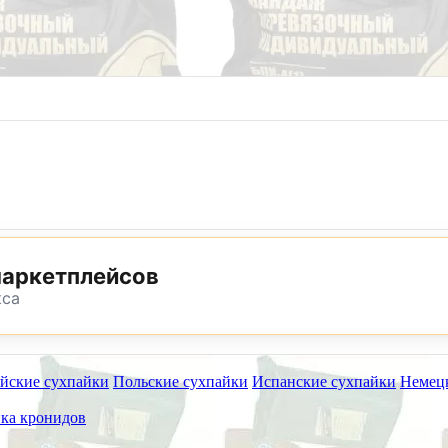
8 (800) 302-25-24
8 (495) 782-73-32
маркетплейсов
кса
йские сухпайки
Польские сухпайки
Испанские сухпайки
Немец
ет работать на самовывоз в субботу 8 и 15 августа.
ка кронидов