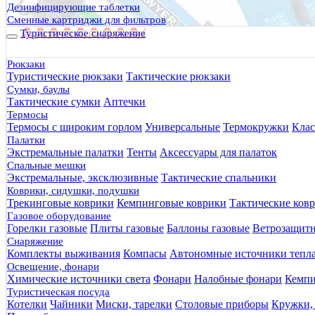
Дезинфицирующие таблетки
Сменные картриджи для фильтров
Туристическое снаряжение
Рюкзаки
Туристические рюкзаки
Тактические рюкзаки
Сумки, баулы
Тактические сумки
Аптечки
Термосы
Термосы с широким горлом
Универсальные
Термокружки
Клас
Палатки
Экстремальные палатки
Тенты
Аксессуары для палаток
Спальные мешки
Экстремальные, эксклюзивные
Тактические спальники
Коврики, сидушки, подушки
Трекинговые коврики
Кемпинговые коврики
Тактические ков
Газовое оборудование
Горелки газовые
Плиты газовые
Баллоны газовые
Ветрозащит
Снаряжение
Комплекты выживания
Компасы
Автономные источники тепл
Освещение, фонари
Химические источники света
Фонари
Налобные фонари
Кемпи
Туристическая посуда
Котелки
Чайники
Миски, тарелки
Столовые приборы
Кружки,