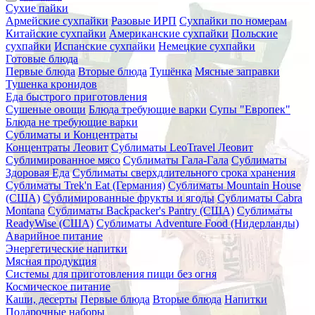
Сухие пайки
Армейские сухпайки
Разовые ИРП
Сухпайки по номерам
Китайские сухпайки
Американские сухпайки
Польские
сухпайки
Испанские сухпайки
Немецкие сухпайки
Готовые блюда
Первые блюда
Вторые блюда
Тушёнка
Мясные заправки
Тушенка кронидов
Еда быстрого приготовления
Сушеные овощи
Блюда требующие варки
Супы "Европек"
Блюда не требующие варки
Сублиматы и Концентраты
Концентраты Леовит
Сублиматы LeoTravel Леовит
Сублимированное мясо
Сублиматы Гала-Гала
Сублиматы
Здоровая Еда
Сублиматы сверхдлительного срока хранения
Сублиматы Trek'n Eat (Германия)
Сублиматы Mountain House
(США)
Сублимированные фрукты и ягоды
Сублиматы Cabra
Montana
Сублиматы Backpacker's Pantry (США)
Сублиматы
ReadyWise (США)
Сублиматы Adventure Food (Нидерланды)
Аварийное питание
Энергетические напитки
Мясная продукция
Системы для приготовления пищи без огня
Космическое питание
Каши, десерты
Первые блюда
Вторые блюда
Напитки
Подарочные наборы