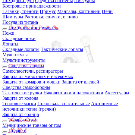
Походный душ
Средства гигиены
Писсуары
Костровые принадлежности
Таганки, треноги
Примус
Мангалы, коптильни
Печи
Шампуры
Растопка, спички, огниво
Посуда из титана
Походные инструменты
Ножи
Складные ножи
Лопаты
Складные лопаты
Тактические лопаты
Мультитулы
Мультиинструменты
Средства защиты
Самоспасатели, респираторы
Защита от животных и насекомых
Защита от комаров и мошки
Защита от клещей
Средства самообороны
Тактические ручки
Наколенники и налокотники
Аксессуары
Защита от холода
Тепловые маски
Покрывала спасательные
Автономные
источники тепла (грелки)
Защита от солнца
Товары оптом
Медицинские товары оптом
Подарки