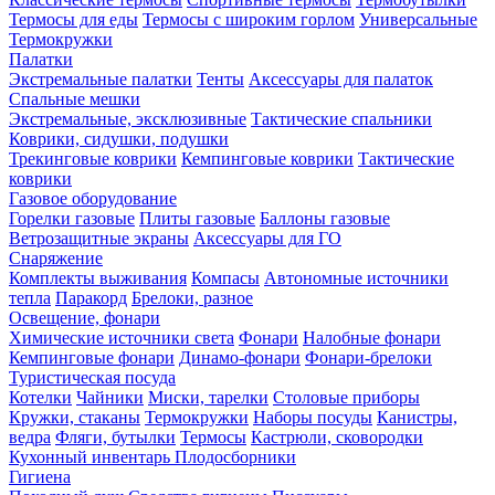
Термосы для еды
Термосы с широким горлом
Универсальные
Термокружки
Палатки
Экстремальные палатки
Тенты
Аксессуары для палаток
Спальные мешки
Экстремальные, эксклюзивные
Тактические спальники
Коврики, сидушки, подушки
Трекинговые коврики
Кемпинговые коврики
Тактические
коврики
Газовое оборудование
Горелки газовые
Плиты газовые
Баллоны газовые
Ветрозащитные экраны
Аксессуары для ГО
Снаряжение
Комплекты выживания
Компасы
Автономные источники
тепла
Паракорд
Брелоки, разное
Освещение, фонари
Химические источники света
Фонари
Налобные фонари
Кемпинговые фонари
Динамо-фонари
Фонари-брелоки
Туристическая посуда
Котелки
Чайники
Миски, тарелки
Столовые приборы
Кружки, стаканы
Термокружки
Наборы посуды
Канистры,
ведра
Фляги, бутылки
Термосы
Кастрюли, сковородки
Кухонный инвентарь
Плодосборники
Гигиена