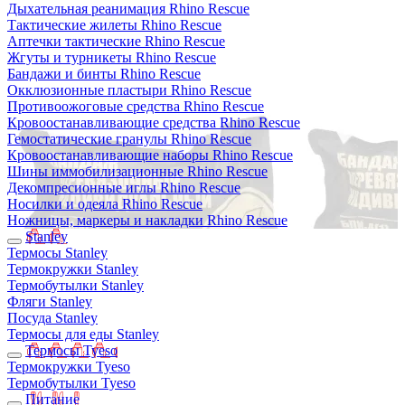
Дыхательная реанимация Rhino Rescue
Тактические жилеты Rhino Rescue
Аптечки тактические Rhino Rescue
Жгуты и турникеты Rhino Rescue
Бандажи и бинты Rhino Rescue
Окклюзионные пластыри Rhino Rescue
Противоожоговые средства Rhino Rescue
Кровоостанавливающие средства Rhino Rescue
Гемостатические гранулы Rhino Rescue
Кровоостанавливающие наборы Rhino Rescue
Шины иммобилизационные Rhino Rescue
Декомпресионные иглы Rhino Rescue
Носилки и одеяла Rhino Rescue
Ножницы, маркеры и накладки Rhino Rescue
Stanley
Термосы Stanley
Термокружки Stanley
Термобутылки Stanley
Фляги Stanley
Посуда Stanley
Термосы для еды Stanley
Термосы Tyeso
Термокружки Tyeso
Термобутылки Tyeso
Питание