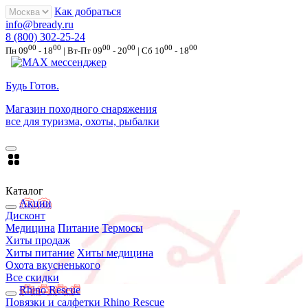
Как добраться
info@bready.ru
8 (800) 302-25-24
00
00
00
00
00
00
Пн 09
- 18
| Вт-Пт 09
- 20
| Сб 10
- 18
Будь Готов
.
Магазин походного снаряжения
все для туризма, охоты, рыбалки
Каталог
Акции
Дисконт
Медицина
Питание
Термосы
Хиты продаж
Хиты питание
Хиты медицина
Охота вкусненького
Все скидки
Rhino Rescue
Повязки и салфетки Rhino Rescue