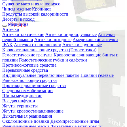
Сушеное мясо и вяленое мясо
Чипсы мясные Кронидов
Продукты высокой калорийности
Десерты в поход
Медицина
Аптечки
Аптечки тактические
Аптечки индивидуальные
Аптечки
первой помощи
Аптечки походные
Американские аптечки
IFAK
Аптечки с наполнением
Аптечки групповые
Кровоостанавливающие средства (Гемостатики)
Гемостатические гранулы
Кровоостанавливающие бинты и
повязки
Гемостатические губки и салфетки
Противоожоговые средства
Перевязочные средства
Индивидуальные перевязочные пакеты
Повязки гелевые
Ранозаживляющие средства
Противорадиационные средства
Средства иммобилизации
Шины медицинские
Все для инфузии
Жгуты турникеты
Жгуты кровоостанавливающие
Дыхательная реанимация
Окклюзионные повязки
Декомпрессионные иглы
Реанимационные маски
Дыхательные воздуховоды