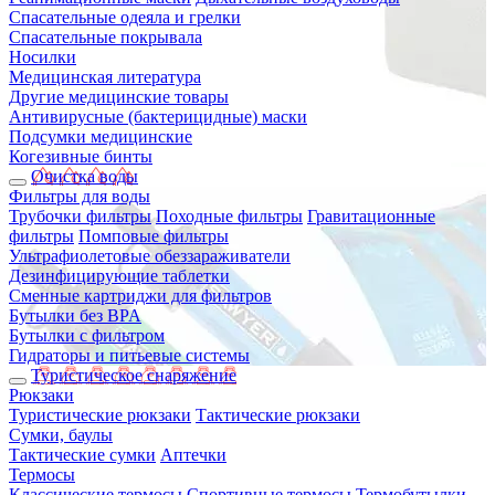
Спасательные одеяла и грелки
Спасательные покрывала
Носилки
Медицинская литература
Другие медицинские товары
Антивирусные (бактерицидные) маски
Подсумки медицинские
Когезивные бинты
Очистка воды
Фильтры для воды
Трубочки фильтры
Походные фильтры
Гравитационные
фильтры
Помповые фильтры
Ультрафиолетовые обеззараживатели
Дезинфицирующие таблетки
Сменные картриджи для фильтров
Бутылки без BPA
Бутылки с фильтром
Гидраторы и питьевые системы
Туристическое снаряжение
Рюкзаки
Туристические рюкзаки
Тактические рюкзаки
Сумки, баулы
Тактические сумки
Аптечки
Термосы
Классические термосы
Спортивные термосы
Термобутылки